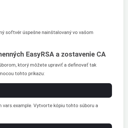
ý softvér úspešne nainštalovaný vo vašom
emenných EasyRSA a zostavenie CA
borom, ktorý môžete upraviť a definovať tak
ocou tohto príkazu:
 vars.example. Vytvorte kópiu tohto súboru a