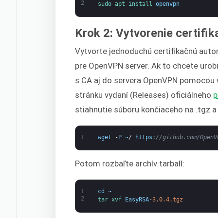
2
sudo 
apt 
install 
openvpn
Krok 2: Vytvorenie certifik
Vytvorte jednoduchú certifikačnú autor
pre OpenVPN server. Ak to chcete urobi
s CA aj do servera OpenVPN pomocou wg
stránku vydaní (Releases) oficiálneho
p
stiahnutie súboru končiaceho na .tgz a
1
wget
-
P
~
/
https
:
//github.com/OpenV
Potom rozbaľte archív tarball:
1
cd
~
2
tar 
xvf 
EasyRSA
-
3.0.4.tgz