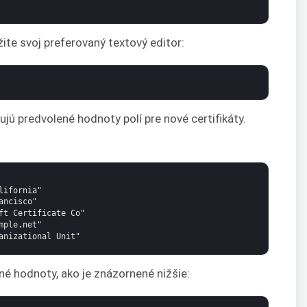
te svoj preferovaný textový editor:
ujú predvolené hodnoty polí pre nové certifikáty.
lifornia"
ancisco"
ft Certificate Co"
mple.net"
anizational Unit"
né hodnoty, ako je znázornené nižšie: