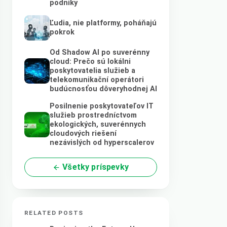
podniky
Ľudia, nie platformy, poháňajú
pokrok
Od Shadow AI po suverénny
cloud: Prečo sú lokálni
poskytovatelia služieb a
telekomunikační operátori
budúcnosťou dôveryhodnej AI
Posilnenie poskytovateľov IT
služieb prostredníctvom
ekologických, suverénnych
cloudových riešení
nezávislých od hyperscalerov
Všetky príspevky
RELATED POSTS