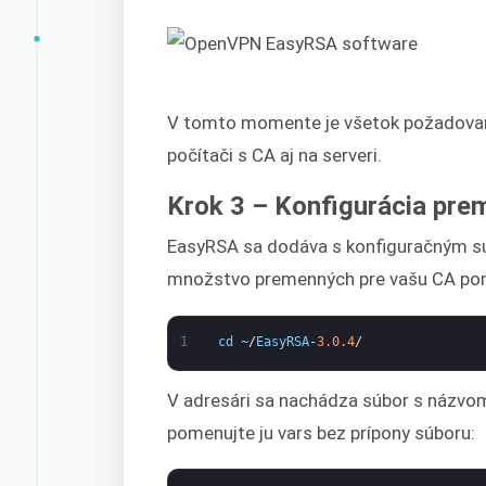
V tomto momente je všetok požadovan
počítači s CA aj na serveri.
Krok 3 – Konfigurácia pr
EasyRSA sa dodáva s konfiguračným sú
množstvo premenných pre vašu CA pom
1
cd
~
/
EasyRSA
-
3.0.4
/
V adresári sa nachádza súbor s názvom
pomenujte ju vars bez prípony súboru: