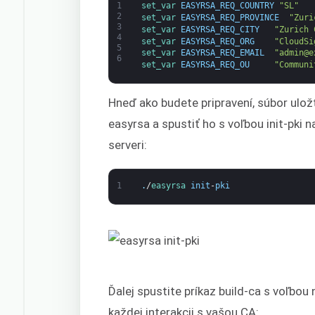
1
set_var 
EASYRSA_REQ_COUNTRY
"SL"
2
set_var 
EASYRSA_REQ_PROVINCE
"Zuri
3
set_var 
EASYRSA_REQ_CITY
"Zurich 
4
set_var 
EASYRSA_REQ_ORG
"CloudSi
5
set_var 
EASYRSA_REQ_EMAIL
"admin@e
6
set_var 
EASYRSA_REQ_OU
"Communi
Hneď ako budete pripravení, súbor ulož
easyrsa a spustiť ho s voľbou init-pki n
serveri:
1
.
/
easyrsa 
init
-
pki
Ďalej spustite príkaz build-ca s voľbou 
každej interakcii s vašou CA: