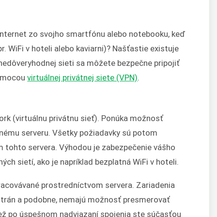
 internet zo svojho smartfónu alebo notebooku, keď
r. WiFi v hoteli alebo kaviarni)? Našťastie existuje
 nedôveryhodnej sieti sa môžete bezpečne pripojiť
 pomocou
virtuálnej privátnej siete (VPN)
.
ork (virtuálnu privátnu sieť). Ponúka možnosť
dnému serveru. Všetky požiadavky sú potom
m tohto servera. Výhodou je zabezpečenie vášho
ných sietí, ako je napríklad bezplatná WiFi v hoteli.
racovávané prostredníctvom servera. Zariadenia
 strán a podobne, nemajú možnosť presmerovať
iež po úspešnom nadviazaní spojenia ste súčasťou