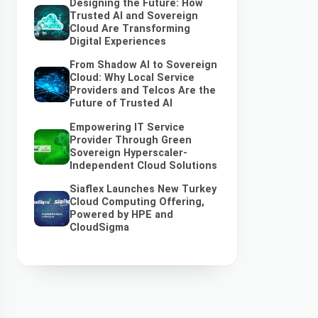
Designing the Future: How
Trusted AI and Sovereign
Cloud Are Transforming
Digital Experiences
From Shadow AI to Sovereign
Cloud: Why Local Service
Providers and Telcos Are the
Future of Trusted AI
Empowering IT Service
Provider Through Green
Sovereign Hyperscaler-
Independent Cloud Solutions
Siaflex Launches New Turkey
Cloud Computing Offering,
Powered by HPE and
CloudSigma