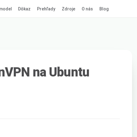
model
Dôkaz
Prehľady
Zdroje
O nás
Blog
nVPN na Ubuntu