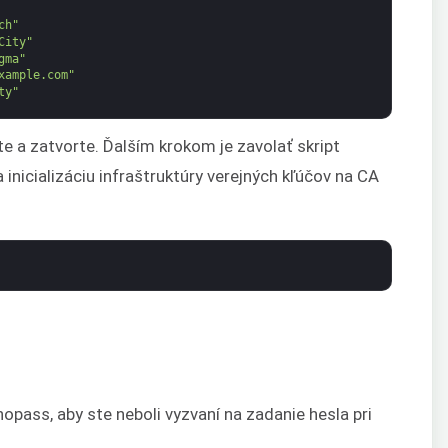
ch"
City"
gma"
xample.com"
ty"
te a zatvorte. Ďalším krokom je zavolať skript
a inicializáciu infraštruktúry verejných kľúčov na CA
nopass, aby ste neboli vyzvaní na zadanie hesla pri