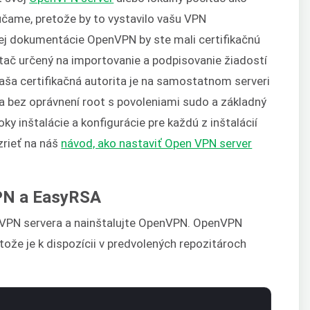
účame, pretože by to vystavilo vašu VPN
ej dokumentácie OpenVPN by ste mali certifikačnú
tač určený na importovanie a podpisovanie žiadostí
vaša certifikačná autorita je na samostatnom serveri
a bez oprávnení root s povoleniami sudo a základný
oky inštalácie a konfigurácie pre každú z inštalácií
zrieť na náš
návod, ako nastaviť Open VPN server
VPN a EasyRSA
ho VPN servera a nainštalujte OpenVPN. OpenVPN
ože je k dispozícii v predvolených repozitároch