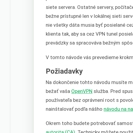
siete servera. Ostatné servery, počítače
bežne prístupné len v lokálnej sieti se
nie všetky dáta musia byť posielané ce
klienta tak, aby sa cez VPN tunel posie
prevádzky sa spracováva bežným spôs
V tomto návode vás prevedieme krokm
Požiadavky
Na dokončenie tohto návodu musíte ma
bežať vaša
OpenVPN
služba. Pred spus
používateľa bez oprávnení root s povo
nainštalovať podľa nášho
návodu na na
Okrem toho budete potrebovať samosta
autorita (CA)
. Technicky môžete použi