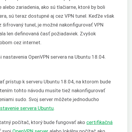
 alebo zariadenia, ako sú tlačiarne, ktoré by boli
rvera, sú teraz dostupné aj cez VPN tunel. Keďže však
z šifrovaný tunel, je možné nakonfigurovať VPN
lala len definovaná časť požiadaviek. Zvyšok
obom cez internet.
i nastavenia OpenVPN servera na Ubuntu 18.04.
ť prístup k serveru Ubuntu 18.04, na ktorom bude
tením tohto návodu musíte tiež nakonfigurovať
leniami sudo. Svoj server môžete jednoducho
stavenie servera Ubuntu
.
tný počítač, ktorý bude fungovať ako
certifikačná
ť svoj
OpenVPN server
alebo lokálny počítač ako