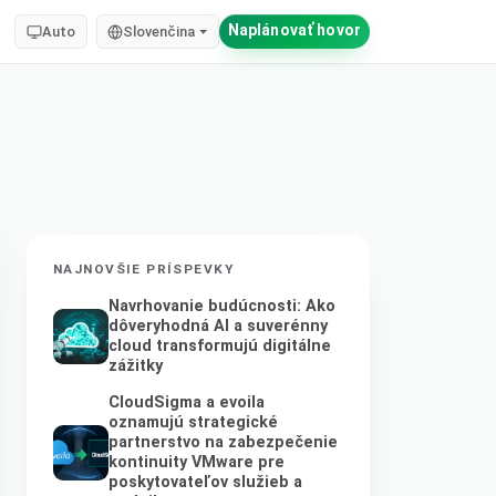
Naplánovať hovor
Auto
Slovenčina
NAJNOVŠIE PRÍSPEVKY
Navrhovanie budúcnosti: Ako
dôveryhodná AI a suverénny
cloud transformujú digitálne
zážitky
CloudSigma a evoila
oznamujú strategické
partnerstvo na zabezpečenie
kontinuity VMware pre
poskytovateľov služieb a