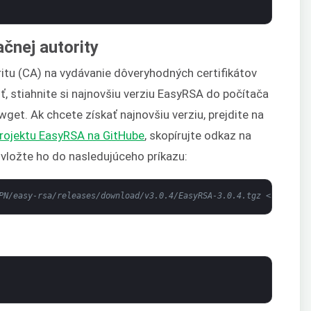
ačnej autority
itu (CA) na vydávanie dôveryhodných certifikátov
ť, stiahnite si najnovšiu verziu EasyRSA do počítača
et. Ak chcete získať najnovšiu verziu, prejdite na
rojektu EasyRSA na GitHube
, skopírujte odkaz na
 vložte ho do nasledujúceho príkazu:
PN/easy-rsa/releases/download/v3.0.4/EasyRSA-3.0.4.tgz <span cla