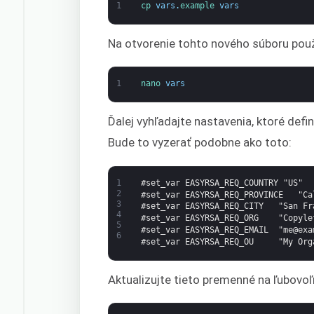
1
cp 
vars
.
example 
vars
Na otvorenie tohto nového súboru použi
1
nano 
vars
Ďalej vyhľadajte nastavenia, ktoré defin
Bude to vyzerať podobne ako toto:
1
#set_var EASYRSA_REQ_COUNTRY "US"
2
#set_var EASYRSA_REQ_PROVINCE   "Ca
3
#set_var EASYRSA_REQ_CITY   "San Fr
4
#set_var EASYRSA_REQ_ORG    "Copyle
5
#set_var EASYRSA_REQ_EMAIL  "me@exa
6
#set_var EASYRSA_REQ_OU     "My Org
Aktualizujte tieto premenné na ľubovoľ