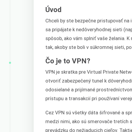
Úvod
Chceli by ste bezpečne pristupovať na
sa pripájate k nedôveryhodnej sieti (nap
spôsob, ako vám splniť vaše želania. K
tak, akoby ste boli v súkromnej sieti,
Čo je to VPN?
VPN je skratka pre Virtual Private Netw
otvoriť zabezpečený tunel k dôveryho
odosielané a prijímané prostredníctvo
prístupu a transakcií pri používaní verej
Cez VPN sú všetky dáta šifrované a sp
medzi nimi, ako sú smerovače tretích
prevádzku do nežiaducich cieľov. Takt