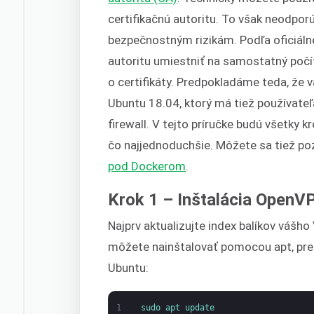
certifikačnú autoritu. To však neodpor
bezpečnostným rizikám. Podľa oficiáln
autoritu umiestniť na samostatný počí
o certifikáty. Predpokladáme teda, že 
Ubuntu 18.04, ktorý má tiež používateľ
firewall. V tejto príručke budú všetky kr
čo najjednoduchšie. Môžete sa tiež po
pod Dockerom
.
Krok 1 – Inštalácia Open
Najprv aktualizujte index balíkov váš
môžete nainštalovať pomocou apt, pret
Ubuntu:
1
sudo 
apt 
update