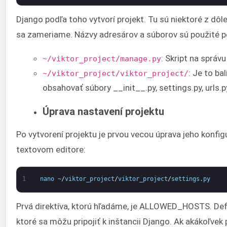
Django podľa toho vytvorí projekt. Tu sú niektoré z dôl
sa zameriame. Názvy adresárov a súborov sú použité p
: Skript na správ
~/viktor_project/manage.py
: Je to ba
~/viktor_project/viktor_project/
obsahovať súbory __init__.py, settings.py, urls.py
Úprava nastavení projektu
Po vytvorení projektu je prvou vecou úprava jeho konfig
textovom editore:
1
nano
~
/
viktor_project
/
viktor_project
/
settings
.
py
Prvá direktíva, ktorú hľadáme, je ALLOWED_HOSTS. Def
ktoré sa môžu pripojiť k inštancii Django. Ak akákoľvek