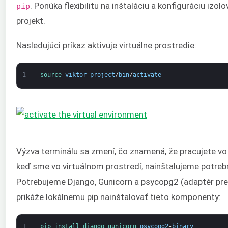
. Ponúka flexibilitu na inštaláciu a konfiguráciu izo
pip
projekt.
Nasledujúci príkaz aktivuje virtuálne prostredie:
1
source 
viktor_project
/
bin
/
activate
Výzva terminálu sa zmení, čo znamená, že pracujete vo 
keď sme vo virtuálnom prostredí, nainštalujeme potreb
Potrebujeme Django, Gunicorn a psycopg2 (adaptér pre
prikáže lokálnemu pip nainštalovať tieto komponenty:
1
pip 
install 
django 
gunicorn 
psycopg2
-
binary