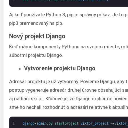
Aj keď používate Python 3, pip je správny príkaz. Je to p
pip3 premenovaný na pip.
Nový projekt Django
Keď máme komponenty Pythonu na svojom mieste, mô
súbormi projektu Django.
Vytvorenie projektu Django
Adresár projektu je už vytvorený. Povieme Djangu, aby 
postup vygeneruje adresár druhej úrovne obsahujúci s
aj riadiaci skript. Kľúčové je, že Djangu explicitne pov
sme ho nechali rozhodnúť o adresári relatívne k aktuál
1
django
-
admin
.
py 
startproject 
viktor_project
~
/
viktor