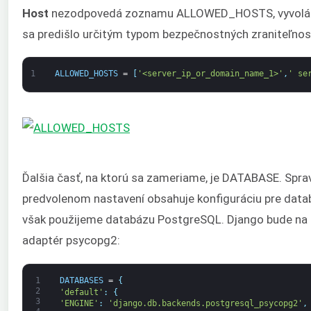
Host
nezodpovedá zoznamu ALLOWED_HOSTS, vyvolá to
sa predišlo určitým typom bezpečnostných zraniteľnost
1
ALLOWED_HOSTS
=
[
'<server_ip_or_domain_name_1>'
,
' se
Ďalšia časť, na ktorú sa zameriame, je DATABASE. Sprav
predvolenom nastavení obsahuje konfiguráciu pre datab
však použijeme databázu PostgreSQL. Django bude na
adaptér psycopg2:
1
DATABASES
=
{
2
'default'
:
{
3
'ENGINE'
:
'django.db.backends.postgresql_psycopg2'
,