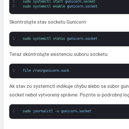
1
sudo 
systemctl 
start 
gunicorn
.
socket
2
sudo 
systemctl 
enable 
gunicorn
.
socket
Skontrolujte stav socketu Gunicorn:
1
sudo 
systemctl 
status 
gunicorn
.
socket
Teraz skontrolujte existenciu súboru socketu:
1
file
/
run
/
gunicorn
.
sock
Ak stav zo systemctl indikuje chybu alebo sa súbor gun
socket nebol vytvorený správne. Pozrite si podrobný lo
1
sudo 
journalctl
-
u
gunicorn
.
socket