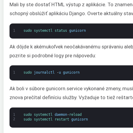
Mali by ste dostať HTML výstup z aplikácie. To znamená
schopný obslúžiť aplikáciu Django. Overte aktuálny stav
1
sudo 
systemctl 
status 
gunicorn
Ak dôjde k akémukoľvek neočakávanému správaniu alebo
pozrite si podrobné logy pre nápovedu:
1
sudo 
journalctl
-
u
gunicorn
Ak boli v súbore gunicorn.service vykonané zmeny, mus
znova prečítal definíciu služby. Vyžaduje to tiež reštar
1
sudo 
systemctl 
daemon
-
reload
2
sudo 
systemctl 
restart 
gunicorn