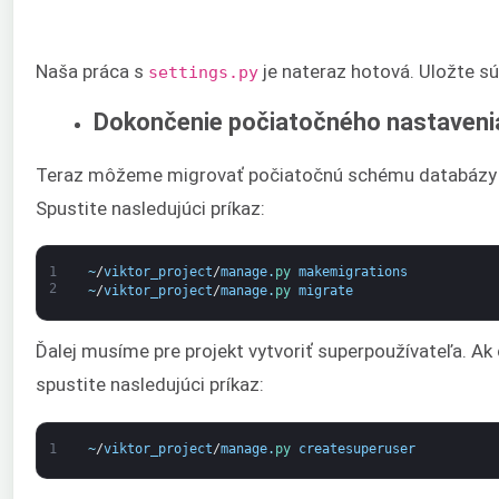
Naša práca s
je nateraz hotová. Uložte sú
settings.py
Dokončenie počiatočného nastavenia
Teraz môžeme migrovať počiatočnú schému databázy 
Spustite nasledujúci príkaz:
1
~
/
viktor_project
/
manage
.
py 
makemigrations
2
~
/
viktor_project
/
manage
.
py 
migrate
Ďalej musíme pre projekt vytvoriť superpoužívateľa. Ak
spustite nasledujúci príkaz:
1
~
/
viktor_project
/
manage
.
py 
createsuperuser