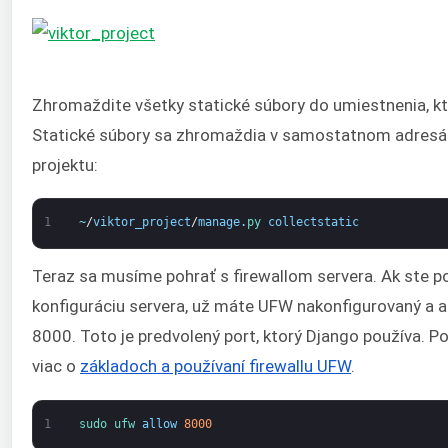
Zhromaždite všetky statické súbory do umiestnenia, kto
Statické súbory sa zhromaždia v samostatnom adresár
projektu:
1
~
/
viktor_project
/
manage
.
py 
collectstatic
Teraz sa musíme pohrať s firewallom servera. Ak ste p
konfiguráciu servera, už máte UFW nakonfigurovaný a a
8000. Toto je predvolený port, ktorý Django používa. Poz
viac o
základoch a používaní firewallu UFW
.
1
sudo 
ufw 
allow
8000