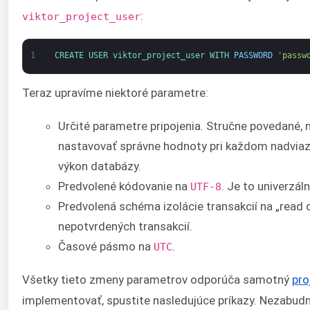
:
viktor_project_user
1
CREATE 
USER 
viktor_project_user 
WITH 
PASSWORD
'passw
Teraz upravíme niektoré parametre:
Určité parametre pripojenia. Stručne povedané,
nastavovať správne hodnoty pri každom nadviaza
výkon databázy.
Predvolené kódovanie na
. Je to univerzá
UTF-8
Predvolená schéma izolácie transakcií na „read 
nepotvrdených transakcií.
Časové pásmo na
.
UTC
Všetky tieto zmeny parametrov odporúča samotný
pro
implementovať, spustite nasledujúce príkazy. Nezabud