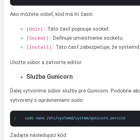
Ako môžete vidieť, kód má tri časti.
Táto časť popisuje socket.
[Unit]:
Definuje umiestnenie socketu.
[Socket]:
Táto časť zabezpečuje, že systemd 
[Install]:
Uložte súbor a zatvorte editor.
Služba Gunicorn
Ďalej vytvoríme súbor služby pre Gunicorn. Podobne ako
vytvorený s oprávneniami sudo:
1
sudo 
nano
/
etc
/
systemd
/
system
/
gunicorn
.
service
Zadajte nasledujúci kód: