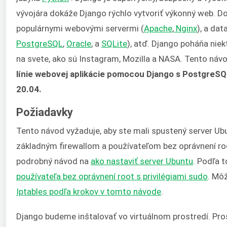
vývojára dokáže Django rýchlo vytvoriť výkonný web. 
populárnymi webovými servermi (
Apache
,
Nginx
), a da
PostgreSQL
,
Oracle
, a
SQLite
), atď. Django poháňa nie
na svete, ako sú Instagram, Mozilla a NASA. Tento náv
línie webovej aplikácie pomocou Django s PostgreSQ
20.04.
Požiadavky
Tento návod vyžaduje, aby ste mali spustený server U
základným firewallom a používateľom bez oprávnení root
podrobný návod na
ako nastaviť server Ubuntu
. Podľa 
používateľa bez oprávnení root s privilégiami sudo
. Mô
Iptables podľa krokov v tomto návode
.
Django budeme inštalovať vo virtuálnom prostredí. Pros