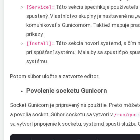
Táto sekcia špecifikuje používateľa
[Service]:
spustený. Vlastníctvo skupiny je nastavené na 
komunikovať s Gunicornom. Taktiež mapuje praco
príkazy.
Táto sekcia hovorí systemd, s čím má
[Install]:
pri spúšťaní systému. Mala by sa spustiť po sp
systému.
Potom súbor uložte a zatvorte editor.
Povolenie socketu Gunicorn
Socket Gunicorn je pripravený na použitie. Preto môžete
a povolia socket. Súbor socketu sa vytvorí v
/run/guni
sa vytvorí pripojenie k socketu, systemd spustí službu 