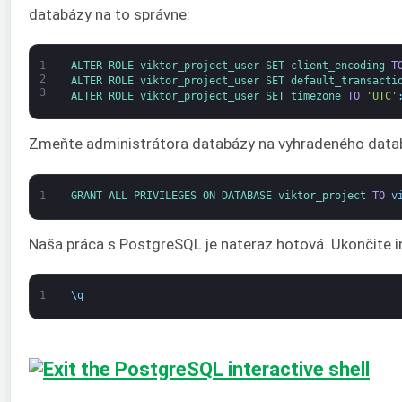
databázy na to správne:
1
ALTER 
ROLE 
viktor_project_user 
SET 
client_encoding 
T
2
ALTER 
ROLE 
viktor_project_user 
SET 
default_transacti
3
ALTER 
ROLE 
viktor_project_user 
SET 
timezone 
TO
'UTC'
Zmeňte administrátora databázy na vyhradeného data
1
GRANT 
ALL 
PRIVILEGES 
ON 
DATABASE 
viktor_project 
TO
v
Naša práca s PostgreSQL je nateraz hotová. Ukončite i
1
\
q