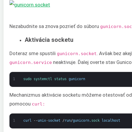
Nezabudnite sa znova pozrieť do súboru
gunicorn.soc
Aktivácia socketu
Doteraz sme spustili
. Avšak bez akej
gunicorn.socket
neaktivuje. Ďalej overte stav Gunico
gunicorn.service
1
sudo 
systemctl 
status 
gunicorn
Mechanizmus aktivácie socketu môžeme otestovať odo
pomocou
curl:
1
curl
--
unix
-
socket
/
run
/
gunicorn
.
sock 
localhost