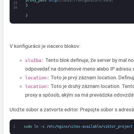
proxy_pass 
http
:
//unix:/run/gunicorn.sock;
15
}
16
}
V konfigurácii je viacero blokov:
Tento blok definuje, že server by mal n
služba:
odpovedať na doménové meno alebo IP adresu s
Toto je prvý záznam location. Definuj
location:
Toto je druhý záznam location. Tent
location:
proxy a spôsob, akým sa má prevádzka odovzdá
Uložte súbor a zatvorte editor. Prepojte súbor s adresá
1
sudo 
ln
-
s
/
etc
/
nginx
/
sites
-
available
/
viktor_project