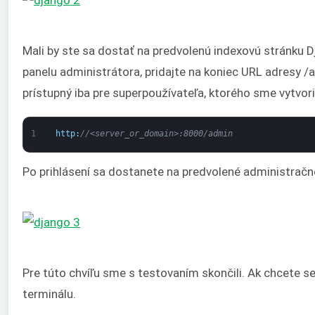
Mali by ste sa dostať na predvolenú indexovú stránku D
panelu administrátora, pridajte na koniec URL adresy /
prístupný iba pre superpoužívateľa, ktorého sme vytvori
1
http
:
//<server_or_domain>:8000/admin
Po prihlásení sa dostanete na predvolené administračn
Pre túto chvíľu sme s testovaním skončili. Ak chcete ser
terminálu.