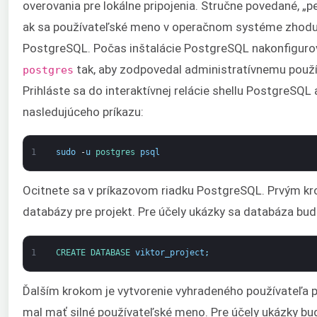
overovania pre lokálne pripojenia. Stručne povedané, „pe
ak sa používateľské meno v operačnom systéme zhod
PostgreSQL. Počas inštalácie PostgreSQL nakonfiguro
tak, aby zodpovedal administratívnemu použ
postgres
Prihláste sa do interaktívnej relácie shellu PostgreSQL
nasledujúceho príkazu:
1
sudo
-
u
postgres 
psql
Ocitnete sa v príkazovom riadku PostgreSQL. Prvým kr
databázy pre projekt. Pre účely ukázky sa databáza bu
1
CREATE 
DATABASE 
viktor_project
;
Ďalším krokom je vytvorenie vyhradeného používateľa p
mal mať silné používateľské meno. Pre účely ukázky b