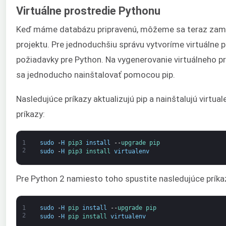
Virtuálne prostredie Pythonu
Keď máme databázu pripravenú, môžeme sa teraz zamer
projektu. Pre jednoduchšiu správu vytvoríme virtuálne 
požiadavky pre Python. Na vygenerovanie virtuálneho pr
sa jednoducho nainštalovať pomocou pip.
Nasledujúce príkazy aktualizujú pip a nainštalujú virtua
príkazy:
1
sudo
-
H
pip3 
install
--
upgrade 
pip
2
sudo
-
H
pip3 
install 
virtualenv
Pre Python 2 namiesto toho spustite nasledujúce príka
1
sudo
-
H
pip 
install
--
upgrade 
pip
2
sudo
-
H
pip 
install 
virtualenv