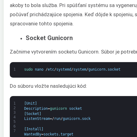
akoby to bola služba. Pri spúšťaní systému sa vygener
počúvať prichádzajúce spojenia. Keď dôjde k spojeniu,
spracovanie tohto spojenia.
Socket Gunicorn
Začnime vytvorením socketu Gunicorn. Súbor je potrebn
1
sudo 
nano
/
etc
/
systemd
/
system
/
gunicorn
.
socket
Do súboru vložte nasledujúci kód:
1
[
Unit
]
2
Description
=
gunicorn 
socket
3
[
Socket
]
4
ListenStream
=/
run
/
gunicorn
.
sock
5
6
[
Install
]
7
WantedBy
=
sockets
.
target