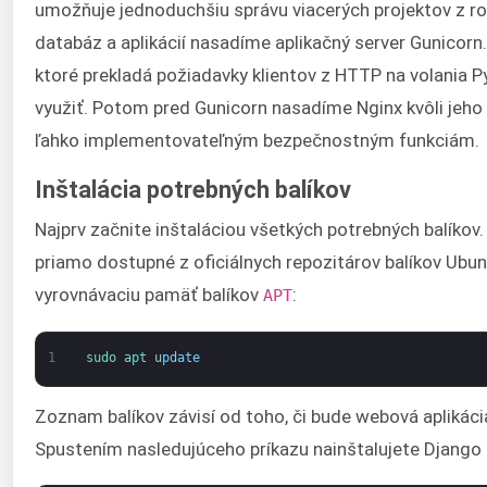
umožňuje jednoduchšiu správu viacerých projektov z ro
databáz a aplikácií nasadíme aplikačný server Gunicorn.
ktoré prekladá požiadavky klientov z HTTP na volania P
využiť. Potom pred Gunicorn nasadíme Nginx kvôli jeho 
ľahko implementovateľným bezpečnostným funkciám.
Inštalácia potrebných balíkov
Najprv začnite inštaláciou všetkých potrebných balíkov. 
priamo dostupné z oficiálnych repozitárov balíkov Ubunt
vyrovnávaciu pamäť balíkov
:
APT
1
sudo 
apt 
update
Zoznam balíkov závisí od toho, či bude webová aplikáci
Spustením nasledujúceho príkazu nainštalujete Django