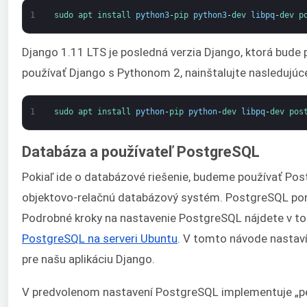
1
sudo 
apt 
install 
python3
-
pip 
python3
-
dev 
libpq
-
dev 
p
Django 1.11 LTS je posledná verzia Django, ktorá bude 
používať Django s Pythonom 2, nainštalujte nasledujúce
1
sudo 
apt 
install 
python
-
pip 
python
-
dev 
libpq
-
dev 
pos
Databáza a používateľ PostgreSQL
Pokiaľ ide o databázové riešenie, budeme používať Pos
objektovo-relačnú databázový systém. PostgreSQL ponú
Podrobné kroky na nastavenie PostgreSQL nájdete v 
PostgreSQL na serveri Ubuntu
. V tomto návode nastav
pre našu aplikáciu Django.
V predvolenom nastavení PostgreSQL implementuje „pe