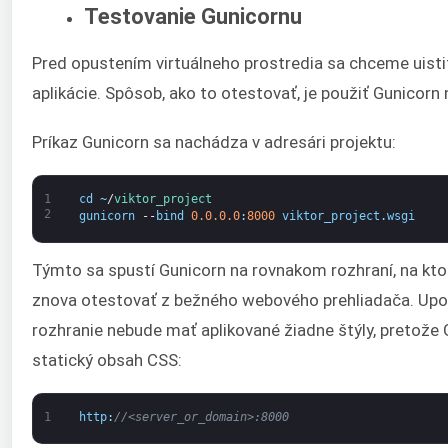
Testovanie Gunicornu
Pred opustením virtuálneho prostredia sa chceme uisti
aplikácie. Spôsob, ako to otestovať, je použiť Gunicorn
Príkaz Gunicorn sa nachádza v adresári projektu:
1
cd
~
/
viktor_project
2
gunicorn
--
bind
0.0.0.0
:
8000
viktor_project
.
wsgi
Týmto sa spustí Gunicorn na rovnakom rozhraní, na kt
znova otestovať z bežného webového prehliadača. Upo
rozhranie nebude mať aplikované žiadne štýly, pretože G
statický obsah CSS:
1
http
:
//<server_or_domain>:8000