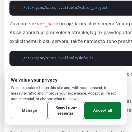
1
/
etc
/
nginx
/
sites
-
available
/
viktor_project
Záznam
určuje, ktorý blok servera Nginx 
server_name
Ak sa zobrazuje predvolená stránka, Nginx pravdepodob
explicitnému bloku servera, takže namiesto toho prech
1
/
etc
/
nginx
/
sites
-
available
/
default
Skontrolujte, či má blok servera vášho projektu Django
We value your privacy
502 Bad Gateway
We use cookies to run this site and, with your consent, to
measure traffic and improve your experience. Accept all, reject
non-essential, or choose what to allow.
Chyba 502 indikuje, že Nginx nedokázal úspešne sprost
Reject non-
široká škála možných problémov s konfiguráciou, ktoré
Manage
Accept all
essential
správne vyriešenie problému potrebujeme vodítka.