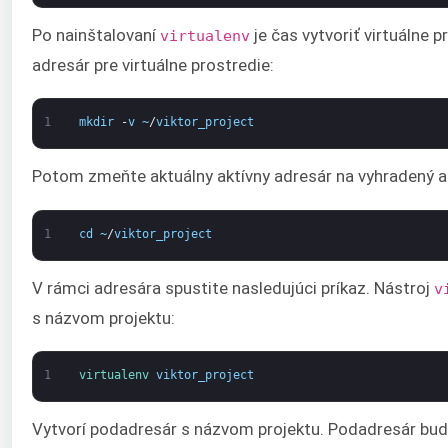
Po nainštalovaní
je čas vytvoriť virtuálne p
virtualenv
adresár pre virtuálne prostredie:
1
mkdir
-
v
~
/
viktor_project
Potom zmeňte aktuálny aktívny adresár na vyhradený ad
1
cd
~
/
viktor_project
V rámci adresára spustite nasledujúci príkaz. Nástroj
v
s názvom projektu:
1
virtualenv 
viktor_project
Vytvorí podadresár s názvom projektu. Podadresár bud