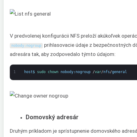
V predvolenej konfigurácii NFS preloží akúkoľvek operác
prihlasovacie údaje z bezpečnostných dô
nobody
:
nogroup
adresára tak, aby zodpovedalo týmto údajom:
1
host
$
sudo 
chown 
nobody
:
nogroup
/
var
/
nfs
/
general
Domovský adresár
Druhým príkladom je sprístupnenie domovského adresá