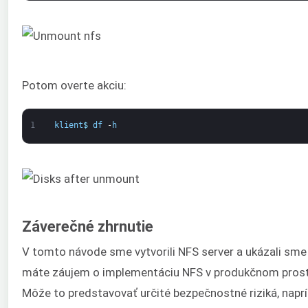
Potom overte akciu:
1
klient
$
df
-
h
Záverečné zhrnutie
V tomto návode sme vytvorili NFS server a ukázali sme 
máte záujem o implementáciu NFS v produkčnom prostred
Môže to predstavovať určité bezpečnostné riziká, napr