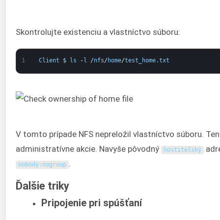
Skontrolujte existenciu a vlastníctvo súboru:
1
Client
$
ls
-
l
/
nfs
/
home
/
test_home
.
txt
V tomto prípade NFS nepreložil vlastníctvo súboru. Ten
administratívne akcie. Navyše pôvodný
adr
hostiteľský
.
nobody
:
nogroup
Ďalšie triky
Pripojenie pri spúšťaní