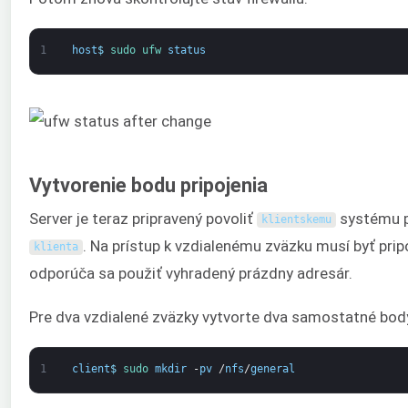
1
host
$
sudo 
ufw 
status
Vytvorenie bodu pripojenia
Server je teraz pripravený povoliť
systému pr
klientskemu
. Na prístup k vzdialenému zväzku musí byť prip
klienta
odporúča sa použiť vyhradený prázdny adresár.
Pre dva vzdialené zväzky vytvorte dva samostatné body
1
client
$
sudo 
mkdir
-
pv
/
nfs
/
general