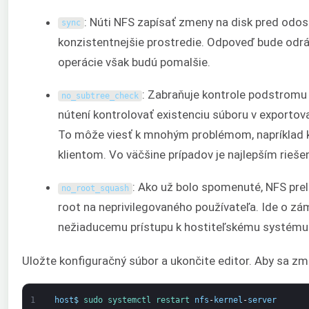
: Núti NFS zapísať zmeny na disk pred odos
sync
konzistentnejšie prostredie. Odpoveď bude odr
operácie však budú pomalšie.
: Zabraňuje kontrole podstromu (
no_subtree_check
nútení kontrolovať existenciu súboru v exportov
To môže viesť k mnohým problémom, napríklad 
klientom. Vo väčšine prípadov je najlepším rieš
: Ako už bolo spomenuté, NFS pre
no_root_squash
root na neprivilegovaného používateľa. Ide o z
nežiaducemu prístupu k hostiteľskému systému. 
Uložte konfiguračný súbor a ukončite editor. Aby sa zmen
1
host
$
sudo 
systemctl 
restart 
nfs
-
kernel
-
server