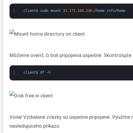
1
client
$
sudo 
mount
31.171.240.236
:
/
home
/
nfs
/
home
Môžeme overiť, či boli pripojenia úspešné. Skontrolujt
1
client
$
df
-
h
Voila! Vzdialené zväzky sú úspešne pripojené. Využit
nasledujúceho príkazu: