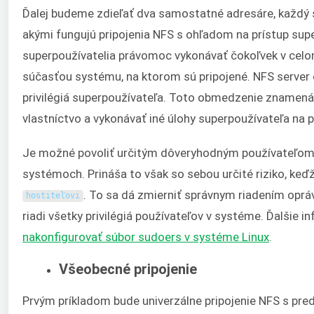
Ďalej budeme zdieľať dva samostatné adresáre, každý s
akými fungujú pripojenia NFS s ohľadom na prístup su
superpoužívatelia právomoc vykonávať čokoľvek v celo
súčasťou systému, na ktorom sú pripojené. NFS server 
privilégiá superpoužívateľa. Toto obmedzenie znamená,
vlastníctvo a vykonávať iné úlohy superpoužívateľa na p
Je možné povoliť určitým dôveryhodným používateľom 
systémoch. Prináša to však so sebou určité riziko, keď
. To sa dá zmierniť správnym riadením oprá
hostiteľovi
riadi všetky privilégiá používateľov v systéme. Ďalšie
nakonfigurovať súbor sudoers v systéme Linux
.
Všeobecné pripojenie
Prvým príkladom bude univerzálne pripojenie NFS s pre