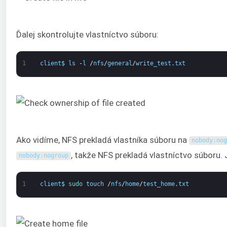
Ďalej skontrolujte vlastníctvo súboru:
1
client
$
ls
-
l
/
nfs
/
general
/
write_test
.
txt
Ako vidíme, NFS prekladá vlastníka súboru na
nobody
:
nog
, takže NFS prekladá vlastníctvo súboru.
nobody
:
nogroup
1
client
$
sudo 
touch
/
nfs
/
home
/
test_home
.
txt