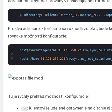
adresár musí byť deklarovaný v nasledujúcom formáte:
1
$
<
directory
>
<
client
>
(
<
option_1
>
,
<
option_2
>
,
.
.
.
,
<
op
Pre dva adresáre, ktoré sme sa rozhodli zdieľať, bude 
rovnaké možnosti konfigurácie:
1
host
$
/
var
/
nfs
/
general
31.171.250.221
(
rw
,
sync
,
no_subt
2
3
host
$
/
home
31.171.250.221
(
rw
,
sync
,
no_root_squash
,
no
Tu je rýchly prehľad možností konfigurácie:
: Klientovi je udelené oprávnenie na čítanie aj
rw