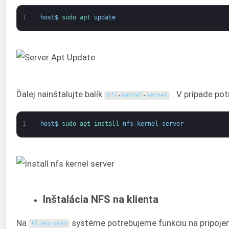
1
host
$
sudo 
apt 
update
Ďalej nainštalujte balík
. V prípade po
nfs
-
kernel
-
server
1
host
$
sudo 
apt 
install 
nfs
-
kernel
-
server
Inštalácia NFS na klienta
Na
systéme potrebujeme funkciu na pripoje
klientskom