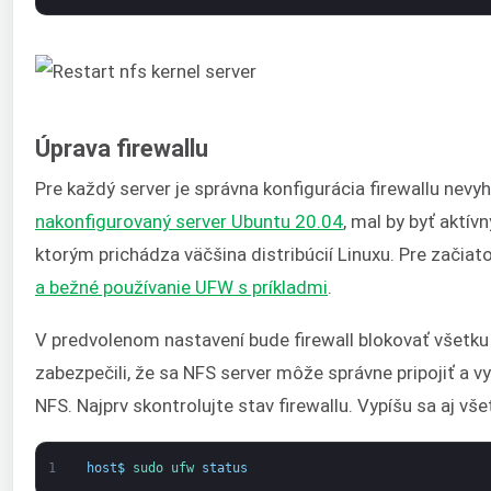
Úprava firewallu
Pre každý server je správna konfigurácia firewallu nev
nakonfigurovaný server Ubuntu 20.04
, mal by byť aktív
ktorým prichádza väčšina distribúcií Linuxu. Pre začiat
a bežné používanie UFW s príkladmi
.
V predvolenom nastavení bude firewall blokovať všetk
zabezpečili, že sa NFS server môže správne pripojiť a 
NFS. Najprv skontrolujte stav firewallu. Vypíšu sa aj vše
1
host
$
sudo 
ufw 
status