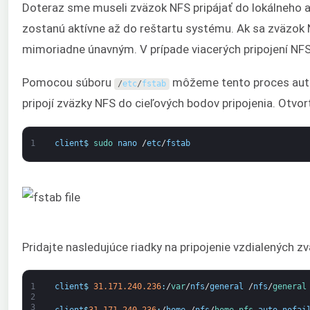
Doteraz sme museli zväzok NFS pripájať do lokálneho a
zostanú aktívne až do reštartu systému. Ak sa zväzok 
mimoriadne únavným. V prípade viacerých pripojení NFS
Pomocou súboru
môžeme tento proces auto
/
etc
/
fstab
pripojí zväzky NFS do cieľových bodov pripojenia. Otvo
1
client
$
sudo 
nano
/
etc
/
fstab
Pridajte nasledujúce riadky na pripojenie vzdialených 
1
client
$
31.171.240.236
:
/
var
/
nfs
/
general
/
nfs
/
general
2
3