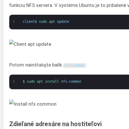
funkciu NFS servera. V systéme Ubuntu je to pribalené 
1
client
$
sudo 
apt 
update
Potom nainštalujte balík
:
nfs
-
common
1
$
sudo 
apt 
install 
nfs
-
common
Zdieľané adresáre na hostiteľovi