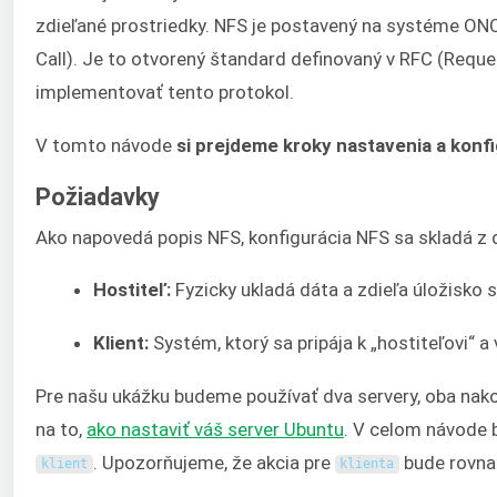
zdieľané prostriedky. NFS je postavený na systéme 
Call). Je to otvorený štandard definovaný v RFC (Re
implementovať tento protokol.
V tomto návode
si prejdeme kroky nastavenia a konf
Požiadavky
Ako napovedá popis NFS, konfigurácia NFS sa skladá z 
Hostiteľ:
Fyzicky ukladá dáta a zdieľa úložisko 
Klient:
Systém, ktorý sa pripája k „hostiteľovi“ a 
Pre našu ukážku budeme používať dva servery, oba nak
na to,
ako nastaviť váš server Ubuntu
. V celom návode 
. Upozorňujeme, že akcia pre
bude rovnaká
klient
klienta