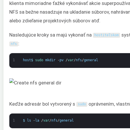
klienta mimoriadne ťažké vykonávať akcie superpoužívat
NFS sa bežne nasadzuje na ukladanie súborov, nahrá
alebo zdieľanie projektových súborov atď.
Nasledujúce kroky sa majú vykonať na
syst
hostiteľskom
:
nfs
1
host
$
sudo 
mkdir
-
pv
/
var
/
nfs
/
general
Keďže adresár bol vytvorený s
oprávnením, vlastn
sudo
1
$
ls
-
la
/
var
/
nfs
/
general