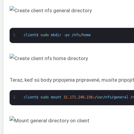
1
client
$
sudo 
mkdir
-
pv
/
nfs
/
home
Teraz, keď sú body pripojenia pripravené, musíte pripoji
1
client
$
sudo 
mount
31.171.240.236
:
/
var
/
nfs
/
general
/