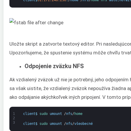
client
$
31.171.240.236
:
/
home
/
nfs
/
home 
nfs 
auto
,
nofai
Uložte skript a zatvorte textový editor. Pri nasledujúc
Upozorňujeme, že spustenie systému môže chvíľu trvať,
Odpojenie zväzku NFS
Ak vzdialený zväzok už nie je potrebný, jeho odpojením
sa však uistite, že vzdialený zväzok nepoužíva žiadna ap
ako odpájanie akýchkoľvek iných pripojení. V tomto pr
1
client
$
sudo 
umount
/
nfs
/
home
2
3
client
$
sudo 
umount
/
nfs
/
všeobecné