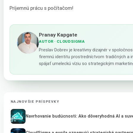
Príjemnú prácu s počítačom!
Pranay Kapgate
AUTOR
· CLOUDSIGMA
Preslav Dobrev je kreatívny dizajnér v spoločno
firemnú identitu prostredníctvom tradičných a 
spájať umeleckú víziu so strategickým marketin
NAJNOVŠIE PRÍSPEVKY
Navrhovanie budúcnosti: Ako dôveryhodná AI a suve
CloudSigma a evoila oznamujú strategické partner