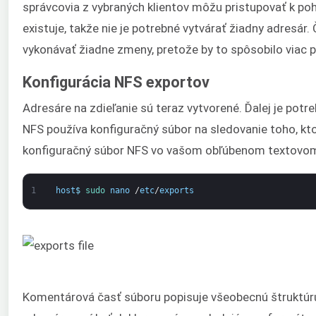
správcovia z vybraných klientov môžu pristupovať k po
existuje, takže nie je potrebné vytvárať žiadny adresár.
vykonávať žiadne zmeny, pretože by to spôsobilo viac 
Konfigurácia NFS exportov
Adresáre na zdieľanie sú teraz vytvorené. Ďalej je potr
NFS používa konfiguračný súbor na sledovanie toho, kto
konfiguračný súbor NFS vo vašom obľúbenom textovom
1
host
$
sudo 
nano
/
etc
/
exports
Komentárová časť súboru popisuje všeobecnú štruktúru