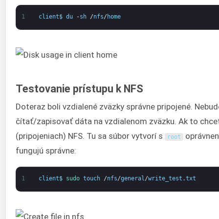
1
client
$
du
-
sh
/
nfs
/
home
Testovanie prístupu k NFS
Doteraz boli vzdialené zväzky správne pripojené. Nebude
čítať/zapisovať dáta na vzdialenom zväzku. Ak to chcete
(pripojeniach) NFS. Tu sa súbor vytvorí s
oprávnení
root
fungujú správne:
1
client
$
sudo 
touch
/
nfs
/
general
/
write_test
.
txt