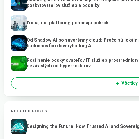
poskytovateľov služieb a podniky
Ľudia, nie platformy, poháňajú pokrok
Od Shadow AI po suverénny cloud: Prečo sú lokálni 
budúcnosťou dôveryhodnej AI
Posilnenie poskytovateľov IT služieb prostredníct
nezávislých od hyperscalerov
Všetky 
RELATED POSTS
Designing the Future: How Trusted AI and Sovereig