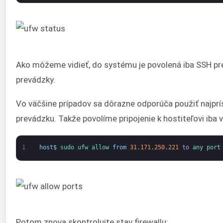
Ako môžeme vidieť, do systému je povolená iba SSH pr
prevádzky.
Vo väčšine prípadov sa dôrazne odporúča použiť najprís
prevádzku. Takže povolíme pripojenie k hostiteľovi iba
1
host
$
sudo 
ufw 
allow 
from
31.171.250.221
to
any 
port
Potom znova skontrolujte stav firewallu: