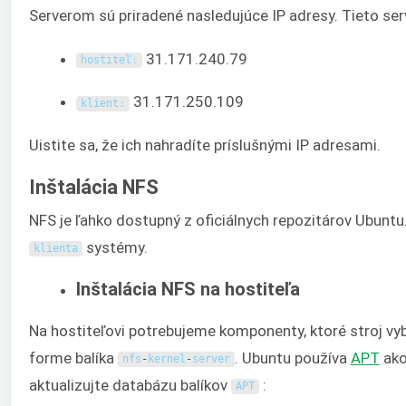
Serverom sú priradené nasledujúce IP adresy. Tieto se
31.171.240.79
hostiteľ
:
31.171.250.109
klient
:
Uistite sa, že ich nahradíte príslušnými IP adresami.
Inštalácia NFS
NFS je ľahko dostupný z oficiálnych repozitárov Ubuntu.
systémy.
klienta
Inštalácia NFS na hostiteľa
Na hostiteľovi potrebujeme komponenty, ktoré stroj vyb
forme balíka
. Ubuntu používa
APT
ako
nfs
-
kernel
-
server
aktualizujte databázu balíkov
:
APT