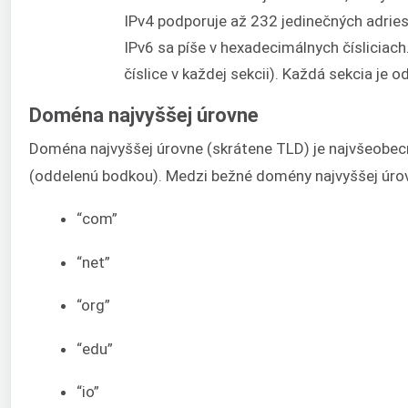
IPv4 podporuje až 232 jedinečných adries
IPv6 sa píše v hexadecimálnych čísliciach
číslice v každej sekcii). Každá sekcia je 
Doména najvyššej úrovne
Doména najvyššej úrovne (skrátene TLD) je najvšeobecn
(oddelenú bodkou). Medzi bežné domény najvyššej úrov
“com”
“net”
“org”
“edu”
“io”