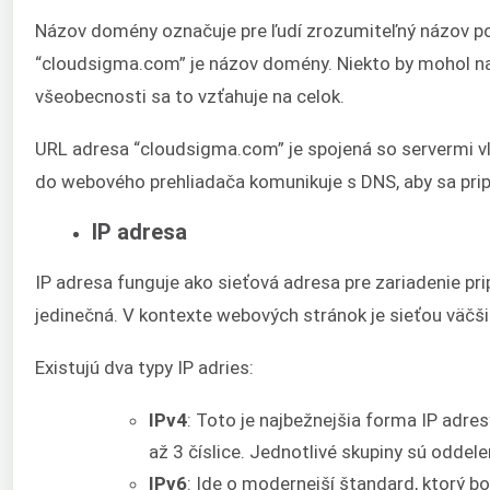
Názov domény označuje pre ľudí zrozumiteľný názov pou
“cloudsigma.com” je názov domény. Niekto by mohol na
všeobecnosti sa to vzťahuje na celok.
URL adresa “cloudsigma.com” je spojená so servermi v
do webového prehliadača komunikuje s DNS, aby sa pripo
IP adresa
IP adresa funguje ako sieťová adresa pre zariadenie pri
jedinečná. V kontexte webových stránok je sieťou väčši
Existujú dva typy IP adries:
IPv4
: Toto je najbežnejšia forma IP adre
až 3 číslice. Jednotlivé skupiny sú odde
IPv6
: Ide o modernejší štandard, ktorý bo