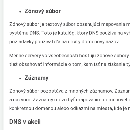
Zónový súbor
Zónový súbor je textový súbor obsahujúci mapovania 
systému DNS. Toto je katalóg, ktorý DNS používa na vyh
požiadavky používateľa na určitý doménový názov.
Menné servery vo všeobecnosti hostujú zónové súbory
tiež obsahovať informácie o tom, kam ísť na získanie t
Záznamy
Zónový súbor pozostáva z mnohých záznamov. Záznam 
a názvom. Záznamy môžu byť mapovaním doménového n
konkrétnou doménou alebo odkazmi na miesta, kde je 
DNS v akcii