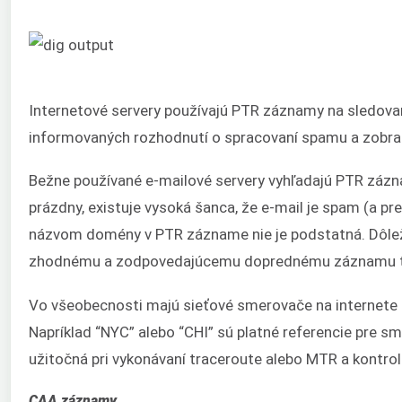
Internetové servery používajú PTR záznamy na sledova
informovaných rozhodnutí o spracovaní spamu a zobrazo
Bežne používané e-mailové servery vyhľadajú PTR zázna
prázdny, existuje vysoká šanca, že e-mail je spam (a 
názvom domény v PTR zázname nie je podstatná. Dôleži
zhodnému a zodpovedajúcemu doprednému záznamu t
Vo všeobecnosti majú sieťové smerovače na internete
Napríklad “NYC” alebo “CHI” sú platné referencie pre 
užitočná pri vykonávaní traceroute alebo MTR a kontrol
CAA záznamy