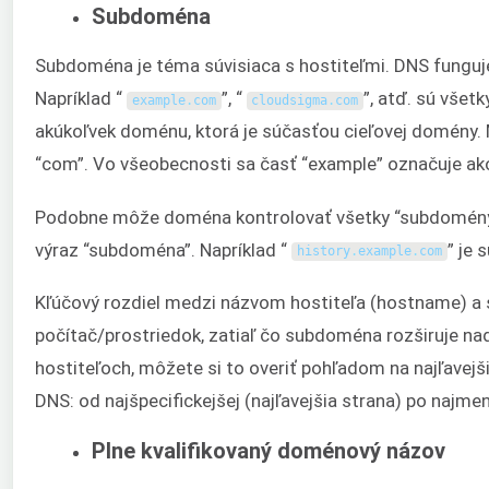
Subdoména
Subdoména je téma súvisiaca s hostiteľmi. DNS fungu
Napríklad “
”, “
”, atď. sú vše
example
.
com
cloudsigma
.
com
akúkoľvek doménu, ktorá je súčasťou cieľovej domény
“com”. Vo všeobecnosti sa časť “example” označuje ak
Podobne môže doména kontrolovať všetky “subdomény”,
výraz “subdoména”. Napríklad “
” je
history
.
example
.
com
Kľúčový rozdiel medzi názvom hostiteľa (hostname) a 
počítač/prostriedok, zatiaľ čo subdoména rozširuje 
hostiteľoch, môžete si to overiť pohľadom na najľavejši
DNS: od najšpecifickejšej (najľavejšia strana) po najmen
Plne kvalifikovaný doménový názov