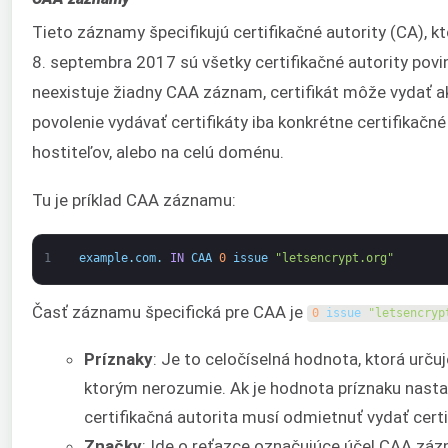
Tieto záznamy špecifikujú certifikačné autority (CA),
8. septembra 2017 sú všetky certifikačné autority pov
neexistuje žiadny CAA záznam, certifikát môže vydať a
povolenie vydávať certifikáty iba konkrétne certifikač
hostiteľov, alebo na celú doménu.
Tu je príklad CAA záznamu:
1
example
.
com
.
IN
CAA
0
issue
"letsencrypt.org"
Časť záznamu špecifická pre CAA je
0
issue
"letsencryp
Príznaky
: Je to celočíselná hodnota, ktorá urč
ktorým nerozumie. Ak je hodnota príznaku nast
certifikačná autorita musí odmietnuť vydať certi
Značky
: Ide o reťazce označujúce účel CAA zá