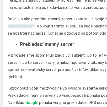
Teraz má žiadajúci subjekt IP adresu menného servera,
Teraz odošle novú požiadavku na server so žiadosťou
Rovnako ako predtým, menný server skontroluje svoje zó
”. Vo vnútri tohto súboru sa bude nachá
cloudsigma
.
com
sa hostiteľ nachádza. Konečná odpoveď sa potom odo
Prekladací menný server
V príklade sme spomenuli žiadajúci subjekt. Čo to je?
server”. Je to server, ktorý je nakonfigurovaný tak, ab
sprostredkovateľský server pre používateľov. Ukladá vý
rýchlosť.
Každý používateľ má zvyčajne vo svojom systéme nako
Prekladacie menné servery vo všeobecnosti ponúka posk
Napríklad
Google
ponúka verejné prekladacie DNS serve