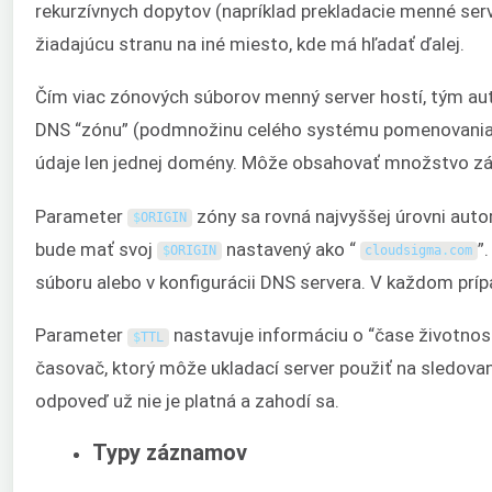
rekurzívnych dopytov (napríklad prekladacie menné ser
žiadajúcu stranu na iné miesto, kde má hľadať ďalej.
Čím viac zónových súborov menný server hostí, tým aut
DNS “zónu” (podmnožinu celého systému pomenovania 
údaje len jednej domény. Môže obsahovať množstvo zá
Parameter
zóny sa rovná najvyššej úrovni autor
$
ORIGIN
bude mať svoj
nastavený ako “
”
$
ORIGIN
cloudsigma
.
com
súboru alebo v konfigurácii DNS servera. V každom prípa
Parameter
nastavuje informáciu o “čase životnost
$
TTL
časovač, ktorý môže ukladací server použiť na sledovan
odpoveď už nie je platná a zahodí sa.
Typy záznamov