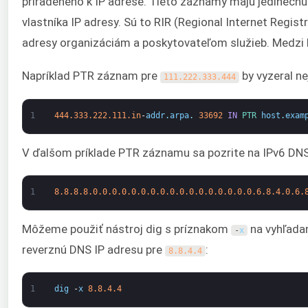
priradeného k IP adrese. Tieto záznamy majú jedinečnú
vlastníka IP adresy. Sú to RIR (Regional Internet Registr
adresy organizáciám a poskytovateľom služieb. Medzi 
Napríklad PTR záznam pre
by vyzeral ne
111.222.333.444
1
444.333.222.111.in
-
addr
.
arpa
.
33692
IN
PTR 
host
.
exam
V ďalšom príklade PTR záznamu sa pozrite na IPv6 DN
1
8.8.8.8.0.0.0.0.0.0.0.0.0.0.0.0.0.0.0.0.0.6.8.4.0.6.
Môžeme použiť nástroj dig s príznakom
na vyhľadan
-
x
reverznú DNS IP adresu pre
:
8.8.4.4
1
dig
-
x
8.8.4.4