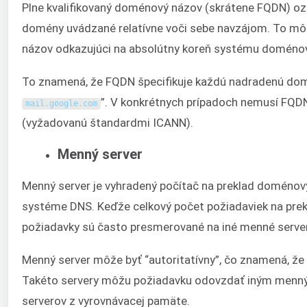
Plne kvalifikovaný doménový názov (skrátene FQDN) 
domény uvádzané relatívne voči sebe navzájom. To môže
názov odkazujúci na absolútny koreň systému doméno
To znamená, že FQDN špecifikuje každú nadradenú dom
”. V konkrétnych prípadoch nemusí FQD
mail
.
google
.
com
(vyžadovanú štandardmi ICANN).
Menný server
Menný server je vyhradený počítač na preklad doménový
systéme DNS. Keďže celkový počet požiadaviek na prekla
požiadavky sú často presmerované na iné menné servery,
Menný server môže byť “autoritatívny”, čo znamená, že
Takéto servery môžu požiadavku odovzdať iným menný
serverov z vyrovnávacej pamäte.