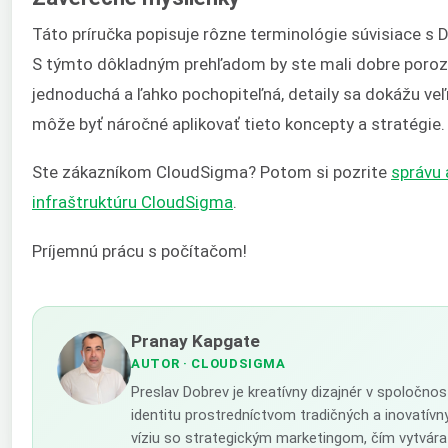
Táto príručka popisuje rôzne terminológie súvisiace s 
S týmto dôkladným prehľadom by ste mali dobre poroz
jednoduchá a ľahko pochopiteľná, detaily sa dokážu ve
môže byť náročné aplikovať tieto koncepty a stratégie.
Ste zákazníkom CloudSigma? Potom si pozrite
správu 
infraštruktúru CloudSigma
.
Príjemnú prácu s počítačom!
Pranay Kapgate
AUTOR
· CLOUDSIGMA
Preslav Dobrev je kreatívny dizajnér v spoločno
identitu prostredníctvom tradičných a inovatív
víziu so strategickým marketingom, čím vytvára