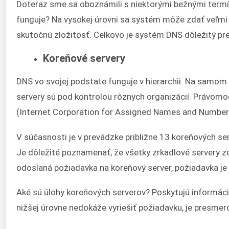
Doteraz sme sa oboznámili s niektorými bežnými termí
funguje? Na vysokej úrovni sa systém môže zdať veľmi
skutočnú zložitosť. Celkovo je systém DNS dôležitý pre
Koreňové servery
DNS vo svojej podstate funguje v hierarchii. Na samom
servery sú pod kontrolou rôznych organizácií. Právom
(Internet Corporation for Assigned Names and Number
V súčasnosti je v prevádzke približne 13 koreňových ser
Je dôležité poznamenať, že všetky zrkadlové servery zd
odoslaná požiadavka na koreňový server, požiadavka je 
Aké sú úlohy koreňových serverov? Poskytujú informác
nižšej úrovne nedokáže vyriešiť požiadavku, je presme