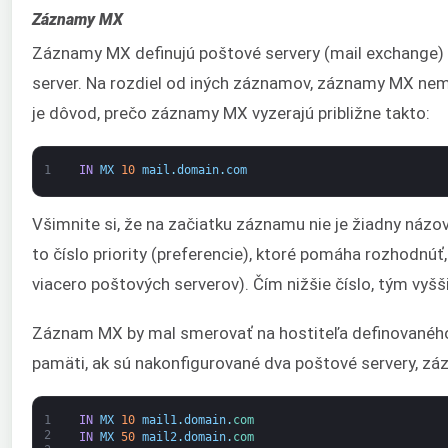
Záznamy MX
Záznamy MX definujú poštové servery (mail exchange)
server. Na rozdiel od iných záznamov, záznamy MX nemap
je dôvod, prečo záznamy MX vyzerajú približne takto:
1
IN
MX
10
mail
.
domain
.
com
Všimnite si, že na začiatku záznamu nie je žiadny názov 
to číslo priority (preferencie), ktoré pomáha rozhodnúť
viacero poštových serverov). Čím nižšie číslo, tým vyšši
Záznam MX by mal smerovať na hostiteľa definovanéh
pamäti, ak sú nakonfigurované dva poštové servery, záz
1
IN
MX
10
mail1
.
domain
.
com
2
IN
MX
50
mail2
.
domain
.
com