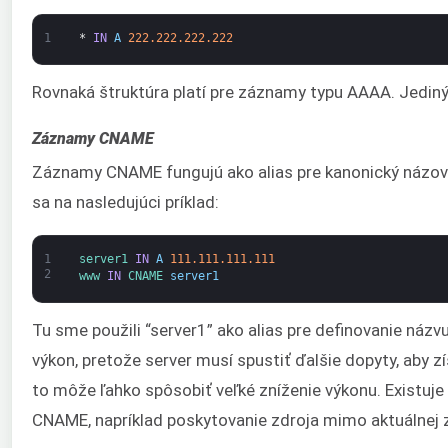
1
*
IN
A
222.222.222.222
Rovnaká štruktúra platí pre záznamy typu AAAA. Jedin
Záznamy CNAME
Záznamy CNAME fungujú ako alias pre kanonický názov
sa na nasledujúci príklad:
1
server1 
IN
A
111.111.111.111
2
www 
IN
CNAME 
server1
Tu sme použili “server1” ako alias pre definovanie náz
výkon, pretože server musí spustiť ďalšie dopyty, aby z
to môže ľahko spôsobiť veľké zníženie výkonu. Existuje v
CNAME, napríklad poskytovanie zdroja mimo aktuálnej 