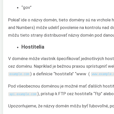
“gov”
Pokiaľ ide o názvy domén, tieto domény sú na vrchole 
and Numbers) môže udeliť povolenie na kontrolu nad d
môžu tieto strany distribuovať názvy domén pod dano
Hostitelia
V doméne môže vlastník špecifikovať jednotlivých host
cez doménu. Napríklad je bežnou praxou sprístupniť w
) a definície “hostiteľa” “www (
example
.
com
www
.
example
.
Pod všeobecnou doménou je možné mať ďalších hostiteľov
), prístup k FTP cez hostiteľa “ftp” alebo 
api
.
example
.
com
Upozorňujeme, že názvy domén môžu byť ľubovoľné, pok