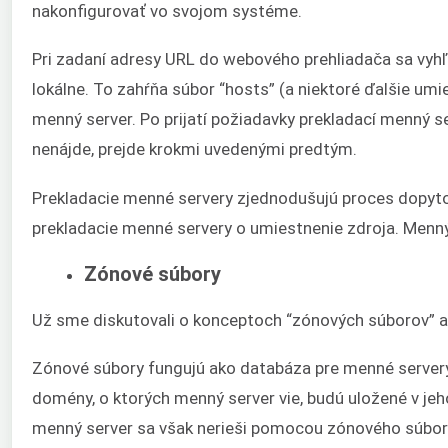
nakonfigurovať vo svojom systéme.
Pri zadaní adresy URL do webového prehliadača sa vyhľ
lokálne. To zahŕňa súbor “hosts” (a niektoré ďalšie umi
menný server. Po prijatí požiadavky prekladací menný s
nenájde, prejde krokmi uvedenými predtým.
Prekladacie menné servery zjednodušujú proces dopytov
prekladacie menné servery o umiestnenie zdroja. Menný
Zónové súbory
Už sme diskutovali o konceptoch “zónových súborov” a
Zónové súbory fungujú ako databáza pre menné servery
domény, o ktorých menný server vie, budú uložené v je
menný server sa však nerieši pomocou zónového súboru