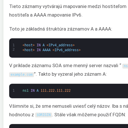
Tieto záznamy vytvárajú mapovanie medzi hostiteľom 
hostiteľa a AAAA mapovanie IPv6.
Toto je základná štruktúra záznamov A a AAAA:
1
<
host
>
IN
A
<
IPv4_address
>
2
<
host
>
IN
AAAA
<
IPv6_address
>
V príklade záznamu SOA sme menný server nazvali “
ns
”. Takto by vyzeral jeho záznam A:
example
.
com
1
ns1 
IN
A
111.222.111.222
Všimnite si, že sme nemuseli uviesť celý názov. Iba s
hodnotou z
. Stále však môžeme použiť FQDN:
$
ORIGIN