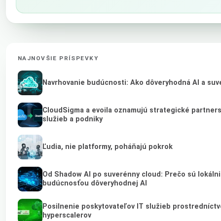
NAJNOVŠIE PRÍSPEVKY
Navrhovanie budúcnosti: Ako dôveryhodná AI a suve
CloudSigma a evoila oznamujú strategické partner
služieb a podniky
Ľudia, nie platformy, poháňajú pokrok
Od Shadow AI po suverénny cloud: Prečo sú lokálni 
budúcnosťou dôveryhodnej AI
Posilnenie poskytovateľov IT služieb prostredníct
hyperscalerov