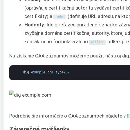
(oprávňuje certifikačnú autoritu vydávať certifi
certifikáty) a
(definuje URL adresu, na ktore
iodef
Hodnoty
: Ide o reťazce priradené k značke záz
zvyčajne doména certifikačnej autority, ktorej u
kontaktného formulára alebo
odkaz pre 
mailto
:
Na získanie CAA záznamov môžeme použiť nástroj dig
1
dig 
example
.
com 
type257
Podrobnejšie informácie o CAA záznamoch nájdete v
R
Záverečné myšlienky