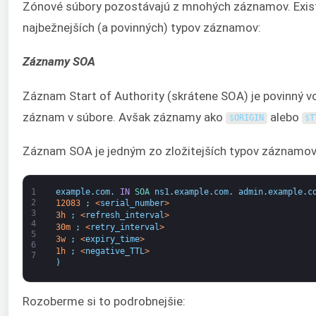
Zónové súbory pozostávajú z mnohých záznamov. Existu
najbežnejších (a povinných) typov záznamov:
Záznamy SOA
Záznam Start of Authority (skrátene SOA) je povinný v
záznam v súbore. Avšak záznamy ako
alebo
$
ORIGIN
$
T
Záznam SOA je jedným zo zložitejších typov záznamov. 
1
example
.
com
.
IN
SOA 
ns1
.
example
.
com
.
admin
.
example
.
c
2
12083
;
<
serial_number
>
3
3h
;
<
refresh_interval
>
4
30m
;
<
retry_interval
>
5
3w
;
<
expiry_time
>
6
1h
;
<
negative_TTL
>
7
)
Rozoberme si to podrobnejšie: