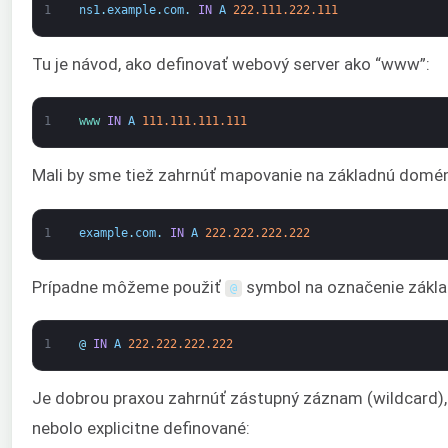
1
ns1
.
example
.
com
.
IN
A
222.111.222.111
Tu je návod, ako definovať webový server ako “www”:
1
www 
IN
A
111.111.111.111
Mali by sme tiež zahrnúť mapovanie na základnú domén
1
example
.
com
.
IN
A
222.222.222.222
Prípadne môžeme použiť
symbol na označenie zákla
@
1
@
IN
A
222.222.222.222
Je dobrou praxou zahrnúť zástupný záznam (wildcard),
nebolo explicitne definované: