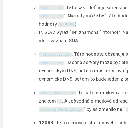
: Táto časť definuje koreň zó
example
.
com
”. Niekedy môže byť táto ho
example
.
com
hodnoty
).
$
ORIGIN
IN SOA: Výraz “IN” znamená “internet”. 
ide o záznam SOA.
: Táto hodnota obsahuje 
ns1
.
example
.
com
”. Menné servery môžu byť pri
example
.
com
dynamickým DNS, potom musí existovať je
dynamické DNS, potom to bude jeden z p
: Tu patrí e-mailová adr
admin
.
example
.
com
znakom
. Ak pôvodná e-mailová adres
.
” by sa zmenilo na “
my
.
domain
@
example
.
com
12083
: Je to sériové číslo zónového súb