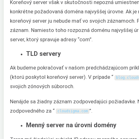
Koreňový server však v skutočnosti nepozná umiestnen
konkrétne požadovaná doména najvyššej úrovne. Ak je 
koreňový server ju nebude mať vo svojich záznamoch. P
záznam. Namiesto toho rozpozná doménu najvyššej úro
server, ktorý spravuje adresy “com”.
TLD servery
Ak budeme pokračovať v našom predchádzajúcom príklad
(ktorú poskytol koreňový server). V prípade “
blog
.
cloud
svojich zónových súboroch.
Nenájde sa žiadny záznam zodpovedajúci požiadavke. 
zodpovedného za “
”.
cloudsigma
.
com
Menný server na úrovni domény