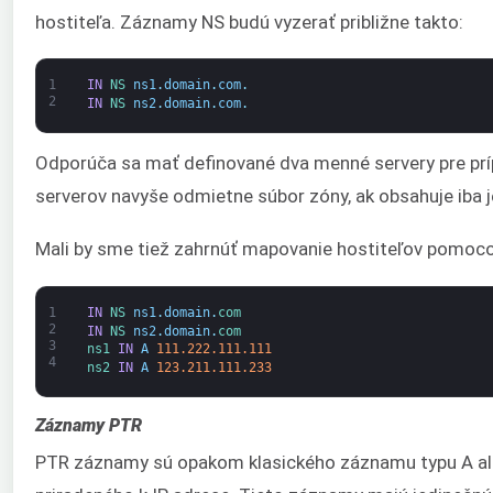
hostiteľa. Záznamy NS budú vyzerať približne takto:
1
IN
NS 
ns1
.
domain
.
com
.
2
IN
NS 
ns2
.
domain
.
com
.
Odporúča sa mať definované dva menné servery pre príp
serverov navyše odmietne súbor zóny, ak obsahuje iba 
Mali by sme tiež zahrnúť mapovanie hostiteľov pomoc
1
IN
NS 
ns1
.
domain
.
com
2
IN
NS 
ns2
.
domain
.
com
3
ns1 
IN
A
111.222.111.111
4
ns2 
IN
A
123.211.111.233
Záznamy PTR
PTR záznamy sú opakom klasického záznamu typu A ale