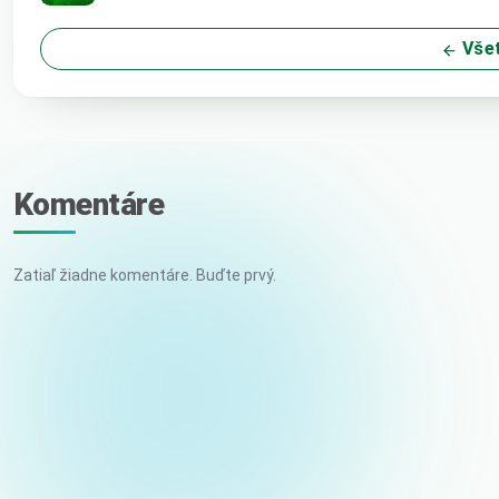
Všet
Komentáre
Zatiaľ žiadne komentáre. Buďte prvý.
Vaše meno
E-mail (nebude zverejnený)