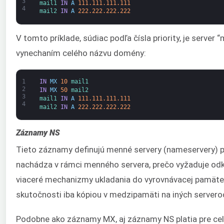
3
mail1 
IN
A
111.111.111.111
4
mail2 
IN
A
222.222.222.222
V tomto príklade, súdiac podľa čísla priority, je server
vynechaním celého názvu domény:
1
IN
MX
10
mail1
2
IN
MX
50
mail2
3
mail1 
IN
A
111.111.111.111
4
mail2 
IN
A
222.222.222.222
Záznamy NS
Tieto záznamy definujú menné servery (nameservery) p
nachádza v rámci menného servera, prečo vyžaduje od
viaceré mechanizmy ukladania do vyrovnávacej pamäte
skutočnosti iba kópiou v medzipamäti na iných servero
Podobne ako záznamy MX, aj záznamy NS platia pre ce