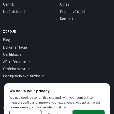
Cenník
O nás
Udržateľnosť
Prípadové štúdie
Kontakt
ZDROJE
Blog
Dokumentácia
Certifikácie
API referencia ↗
Stránka stavu ↗
Inteligencia ako služba ↗
We value your privacy
We use cookies to run this site and, with your consent, to
measure traffic and improve your experience. Accept all, reject
non-essential, or choose what to allow.
© 2026 CloudSigma Holding AG.
Všetky práva vyhradené
.