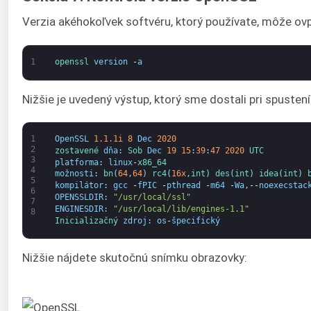
Verzia akéhokoľvek softvéru, ktorý používate, môže ovpl
1
openssl 
version
-
a
Nižšie je uvedený výstup, ktorý sme dostali pri spuste
1
OpenSSL
1.1.1i
8
Dec
2020
2
zostavené 
dňa
:
Sob 
Dec
19
15
:
39
:
47
2020
UTC
3
platforma
:
linux
-
x86_64
4
možnosti
:
bn
(
64
,
64
)
rc4
(
16x
,
int
)
des
(
int
)
idea
(
int
)
5
kompilátor
:
gcc
-
fPIC
-
pthread
-
m64
-
Wa
,
--
noexecstac
6
OPENSSLDIR
:
"/usr/local/ssl"
7
ENGINESDIR
:
"/usr/local/lib/engines-1.1"
8
Inicializačný 
zdroj
:
os
-
špecifický
Nižšie nájdete skutočnú snímku obrazovky: