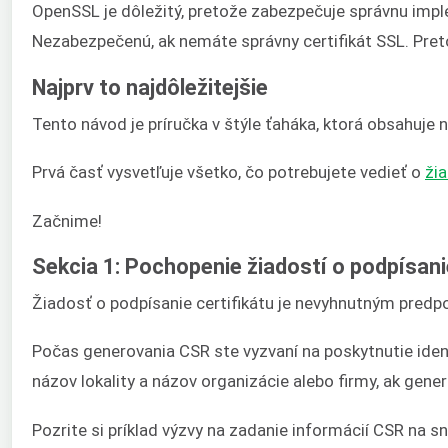
OpenSSL je dôležitý, pretože zabezpečuje správnu imp
Nezabezpečenú, ak nemáte správny certifikát SSL. Pret
Najprv to najdôležitejšie
Tento návod je príručka v štýle ťaháka, ktorá obsahuje
Prvá časť vysvetľuje všetko, čo potrebujete vedieť o
žia
Začnime!
Sekcia 1: Pochopenie žiadostí o podpísani
Žiadosť o podpísanie certifikátu je nevyhnutným predpok
Počas generovania CSR ste vyzvaní na poskytnutie ident
názov lokality a názov organizácie alebo firmy, ak gen
Pozrite si príklad výzvy na zadanie informácií CSR na s