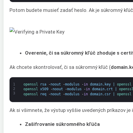
Potom budete musieť zadať heslo. Ak je súkromný kľúč z
Overenie, či sa súkromný kľúč zhoduje s cert
Ak chcete skontrolovať, či sa súkromný kľúč (
domain.k
1
openssl 
rsa
-
noout
-
modulus
-
in
domain
.
key
|
openssl
2
openssl 
x509
-
noout
-
modulus
-
in
domain
.
crt
|
openss
3
openssl 
req
-
noout
-
modulus
-
in
domain
.
csr
|
openssl
Ak si všimnete, že výstup vyššie uvedených príkazov je 
Zašifrovanie súkromného kľúča