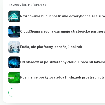
NAJNOVŠIE PRÍSPEVKY
Navrhovanie budúcnosti: Ako dôveryhodná AI a suve
CloudSigma a evoila oznamujú strategické partner
Ľudia, nie platformy, poháňajú pokrok
Od Shadow AI po suverénny cloud: Prečo sú lokálni
Posilnenie poskytovateľov IT služieb prostredníct