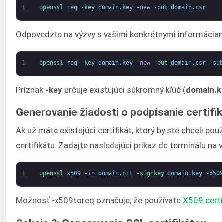
1
openssl 
req
-
key 
domain
.
key
-
new
-
out 
domain
.
csr
Odpovedzte na výzvy s vašimi konkrétnymi informáciami
1
openssl 
req
-
key 
domain
.
key
-
new
-
out 
domain
.
csr
-
su
Príznak
-key
určuje existujúci súkromný kľúč (
domain.k
Generovanie žiadosti o podpísanie certifi
Ak už máte existujúci certifikát, ktorý by ste chceli 
certifikátu. Zadajte nasledujúci príkaz do terminálu na
1
openssl 
x509
-
in
domain
.
crt
-
signkey 
domain
.
key
-
x50
Možnosť -x509toreq označuje, že používate
X509 certi