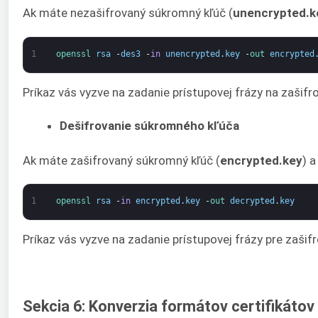
Ak máte nezašifrovaný súkromný kľúč (
unencrypted.k
1
openssl 
rsa
-
des3
-
in
unencrypted
.
key
-
out 
encrypted
Príkaz vás vyzve na zadanie prístupovej frázy na zašif
Dešifrovanie súkromného kľúča
Ak máte zašifrovaný súkromný kľúč (
encrypted.key
) a
1
openssl 
rsa
-
in
encrypted
.
key
-
out 
decrypted
.
key
Príkaz vás vyzve na zadanie prístupovej frázy pre zašif
Sekcia 6: Konverzia formátov certifikátov