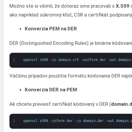
Možno ste si všimli, že doteraz sme pracovali s
X.509
c
ako napríklad súkromný kľúč, CSR a certifikát podpísan
Konverzia PEM na DER
DER (Distinguished Encoding Rules) je binárne kódovan
1
openssl 
x509
-
in
domain
.
crt
-
outform 
der
-
out 
domain
Väčšinu prípadov použitia formátu kódovania DER nájd
Konverzia DER na PEM
Ak chcete previesť certifikát kódovaný v DER (
domain.
1
openssl 
x509
-
inform 
der
-
in
domain
.
der
-
out 
domain
.