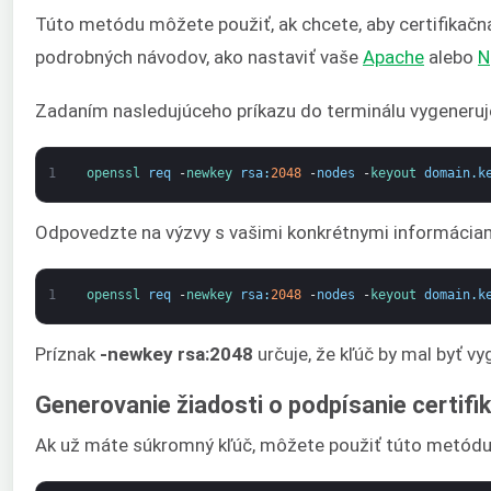
Túto metódu môžete použiť, ak chcete, aby certifikačn
podrobných návodov, ako nastaviť vaše
Apache
alebo
N
Zadaním nasledujúceho príkazu do terminálu vygeneruj
1
openssl 
req
-
newkey 
rsa
:
2048
-
nodes
-
keyout 
domain
.
k
Odpovedzte na výzvy s vašimi konkrétnymi informáciami 
1
openssl 
req
-
newkey 
rsa
:
2048
-
nodes
-
keyout 
domain
.
k
Príznak
-newkey rsa:2048
určuje, že kľúč by mal byť 
Generovanie žiadosti o podpísanie certif
Ak už máte súkromný kľúč, môžete použiť túto metódu n