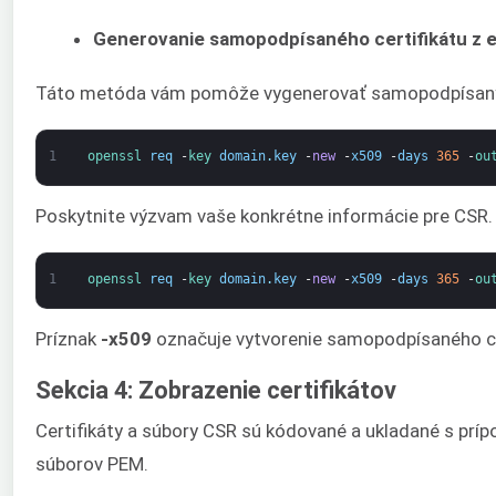
Generovanie samopodpísaného certifikátu z 
Táto metóda vám pomôže vygenerovať samopodpísaný cer
1
openssl 
req
-
key 
domain
.
key
-
new
-
x509
-
days
365
-
ou
Poskytnite výzvam vaše konkrétne informácie pre CSR.
1
openssl 
req
-
key 
domain
.
key
-
new
-
x509
-
days
365
-
ou
Príznak
-x509
označuje vytvorenie samopodpísaného c
Sekcia 4: Zobrazenie certifikátov
Certifikáty a súbory CSR sú kódované a ukladané s prí
súborov PEM.