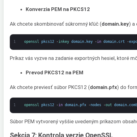
Konverzia PEM na PKCS12
Ak chcete skombinovať súkromný kľúč (
domain.key
) a 
1
openssl 
pkcs12
-
inkey 
domain
.
key
-
in
domain
.
crt
-
exp
Príkaz vás vyzve na zadanie exportných hesiel, ktoré m
Prevod PKCS12 na PEM
Ak chcete previesť súbor PKCS12 (
domain.pfx
) do fo
1
openssl 
pkcs12
-
in
domain
.
pfx
-
nodes
-
out 
domain
.
com
Súbor PEM vytvorený vyššie uvedeným príkazom obsahu
Sekcia 7: Kontrola verzie OpenSSL