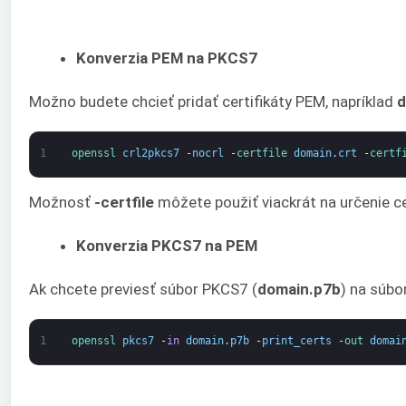
Konverzia PEM na PKCS7
Možno budete chcieť pridať certifikáty PEM, napríklad
d
1
openssl 
crl2pkcs7
-
nocrl
-
certfile 
domain
.
crt
-
certf
Možnosť
-certfile
môžete použiť viackrát na určenie ce
Konverzia PKCS7 na PEM
Ak chcete previesť súbor PKCS7 (
domain.p7b
) na súbo
1
openssl 
pkcs7
-
in
domain
.
p7b
-
print_certs
-
out 
domai