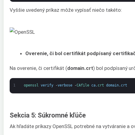
Vyššie uvedený príkaz môže vypísať niečo takéto:
Overenie, či bol certifikát podpísaný certifik
Na overenie, či certifikát (
domain.crt
) bol podpísaný ur
1
openssl 
verify
-
verbose
-
CAfile 
ca
.
crt 
domain
.
crt
Sekcia 5: Súkromné kľúče
Ak hľadáte príkazy OpenSSL potrebné na vytváranie a ov