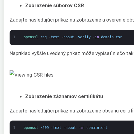
Zobrazenie súborov CSR
Zadajte nasledujúci príkaz na zobrazenie a overenie ob
1
openssl 
req
-
text
-
noout
-
verify
-
in
domain
.
csr
Napríklad vyššie uvedený príkaz môže vypísať niečo tak
Zobrazenie záznamov certifikátu
Zadajte nasledujúci príkaz na zobrazenie obsahu certifi
1
openssl 
x509
-
text
-
noout
-
in
domain
.
crt