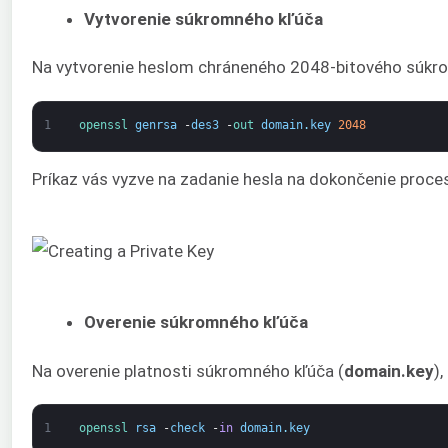
Vytvorenie súkromného kľúča
Na vytvorenie heslom chráneného 2048-bitového súkro
1
openssl 
genrsa
-
des3
-
out 
domain
.
key
2048
Príkaz vás vyzve na zadanie hesla na dokončenie proces
Overenie súkromného kľúča
Na overenie platnosti súkromného kľúča (
domain.key
)
1
openssl 
rsa
-
check
-
in
domain
.
key