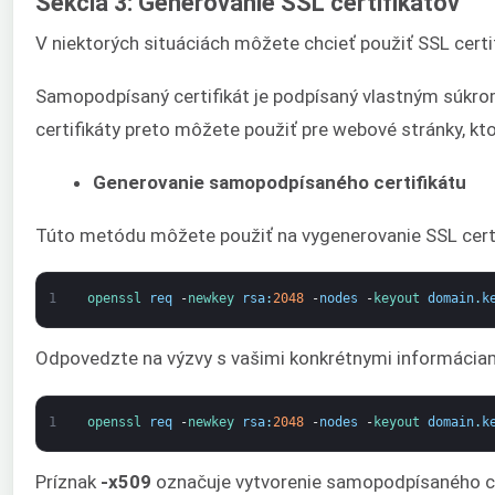
Sekcia 3: Generovanie SSL certifikátov
V niektorých situáciách môžete chcieť použiť SSL certif
Samopodpísaný certifikát je podpísaný vlastným súkromn
certifikáty preto môžete použiť pre webové stránky, kt
Generovanie samopodpísaného certifikátu
Túto metódu môžete použiť na vygenerovanie SSL certif
1
openssl 
req
-
newkey 
rsa
:
2048
-
nodes
-
keyout 
domain
.
k
Odpovedzte na výzvy s vašimi konkrétnymi informáciam
1
openssl 
req
-
newkey 
rsa
:
2048
-
nodes
-
keyout 
domain
.
k
Príznak
-x509
označuje vytvorenie samopodpísaného c