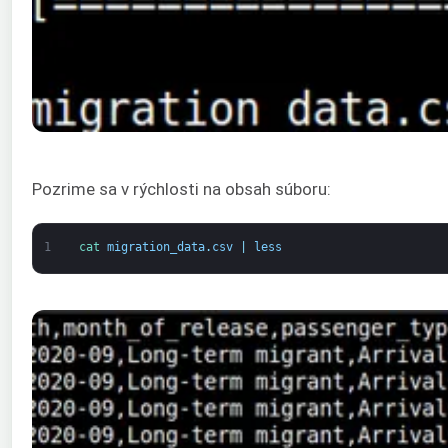
Pozrime sa v rýchlosti na obsah súboru:
1
cat 
migration_data
.
csv
|
less