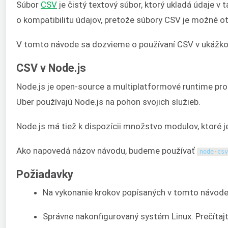
Súbor
CSV
je čistý textový súbor, ktorý ukladá údaje 
o kompatibilitu údajov, pretože súbory CSV je možné 
V tomto návode sa dozvieme o používaní CSV v ukážk
CSV v Node.js
Node.js je open-source a multiplatformové runtime pro
Uber používajú Node.js na pohon svojich služieb.
Node.js má tiež k dispozícii množstvo modulov, ktoré je
Ako napovedá názov návodu, budeme používať
node
-
csv
Požiadavky
Na vykonanie krokov popísaných v tomto návod
Správne nakonfigurovaný systém Linux. Prečítajt