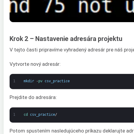
Krok 2 – Nastavenie adresára projektu
V tejto časti pripravíme vyhradený adresár pre náš pro
Vytvorte nový adresár:
1
mkdir
-
pv 
csv_practice
Prejdite do adresára:
1
cd 
csv_practice
/
Potom spustením nasledujúceho príkazu deklarujte ad