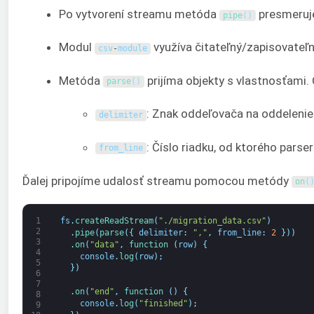
Po vytvorení streamu metóda
presmeruje
pipe
(
)
Modul
využíva čitateľný/zapisovateľn
csv
-
module
Metóda
prijíma objekty s vlastnosťami.
parse
(
)
: Znak oddeľovača na oddelenie 
delimiter
: Číslo riadku, od ktorého pars
from_line
Ďalej pripojíme udalosť streamu pomocou metódy
on
(
1
fs
.
createReadStream
(
"./migration_data.csv"
)
2
.
pipe
(
parse
(
{
delimiter
:
","
,
from_line
:
2
}
)
)
3
.
on
(
"data"
,
function
(
row
)
{
4
console
.
log
(
row
)
;
5
}
)
6
7
.
on
(
"end"
,
function
(
)
{
8
console
.
log
(
"finished"
)
;
9