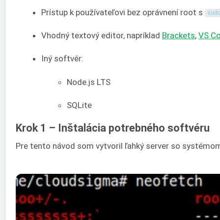
Prístup k používateľovi bez oprávnení root s
sud
Vhodný textový editor, napríklad
Brackets
,
VS C
Iný softvér:
Node.js LTS
SQLite
Krok 1 – Inštalácia potrebného softvéru
Pre tento návod som vytvoril ľahký server so systémom