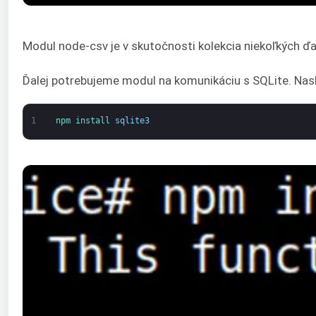
Modul node-csv je v skutočnosti kolekcia niekoľkých ď
Ďalej potrebujeme modul na komunikáciu s SQLite. Nasl
1
npm 
install 
sqlite3