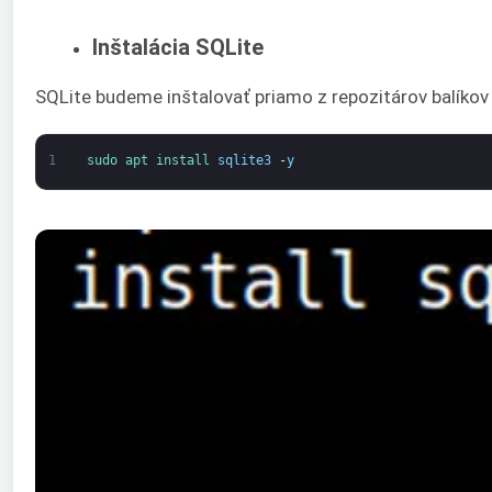
Inštalácia SQLite
SQLite budeme inštalovať priamo z repozitárov balíkov 
1
sudo 
apt 
install 
sqlite3
-
y