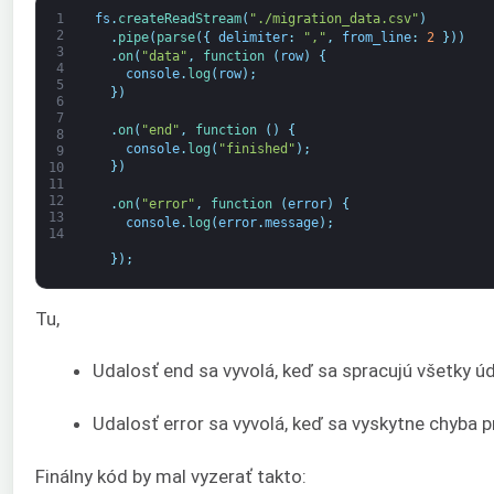
1
fs
.
createReadStream
(
"./migration_data.csv"
)
2
.
pipe
(
parse
(
{
delimiter
:
","
,
from_line
:
2
}
)
)
3
.
on
(
"data"
,
function
(
row
)
{
4
console
.
log
(
row
)
;
5
}
)
6
7
.
on
(
"end"
,
function
(
)
{
8
console
.
log
(
"finished"
)
;
9
}
)
10
11
12
.
on
(
"error"
,
function
(
error
)
{
13
console
.
log
(
error
.
message
)
;
14
}
)
;
Tu,
Udalosť end sa vyvolá, keď sa spracujú všetky ú
Udalosť error sa vyvolá, keď sa vyskytne chyba 
Finálny kód by mal vyzerať takto: