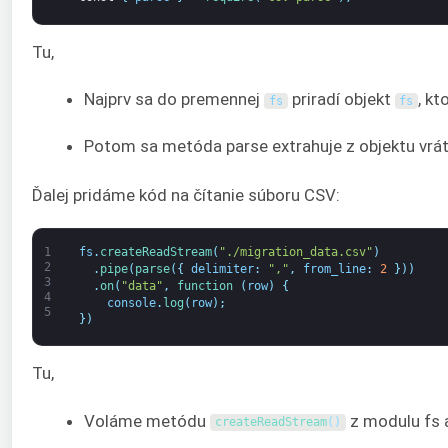
Tu,
Najprv sa do premennej
priradí objekt
, k
fs
fs
Potom sa metóda parse extrahuje z objektu v
Ďalej pridáme kód na čítanie súboru CSV:
1
fs
.
createReadStream
(
"./migration_data.csv"
)
2
.
pipe
(
parse
(
{
delimiter
:
","
,
from_line
:
2
}
)
)
3
.
on
(
"data"
,
function
(
row
)
{
4
console
.
log
(
row
)
;
5
}
)
Tu,
Voláme metódu
z modulu fs 
createReadStream
(
)