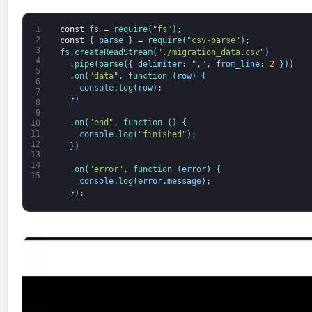
1
const
fs
=
require
(
"fs"
)
;
2
const
{
parse
}
=
require
(
"csv-parse"
)
;
3
fs
.
createReadStream
(
"./migration_data.csv"
)
4
.
pipe
(
parse
(
{
delimiter
:
","
,
from_line
:
2
}
)
)
5
.
on
(
"data"
,
function
(
row
)
{
6
console
.
log
(
row
)
;
7
}
)
8
9
.
on
(
"end"
,
function
(
)
{
10
11
console
.
log
(
"finished"
)
;
12
}
)
13
14
.
on
(
"error"
,
function
(
error
)
{
15
console
.
log
(
error
.
message
)
;
}
)
;