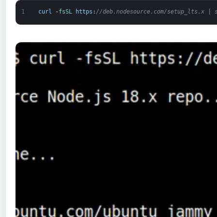
1
curl
-
fsSL 
https
:
//deb.nodesource.com/setup_lts.x | 