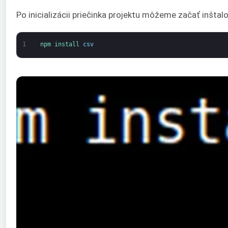
Po inicializácii priečinka projektu môžeme začať inštal
1
npm 
install 
csv