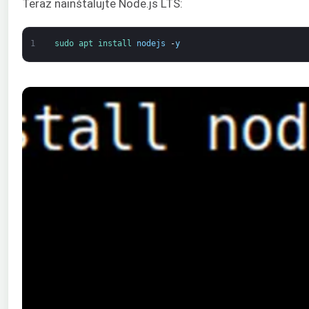
Teraz nainštalujte Node.js LTS:
1
sudo 
apt 
install 
nodejs
-
y