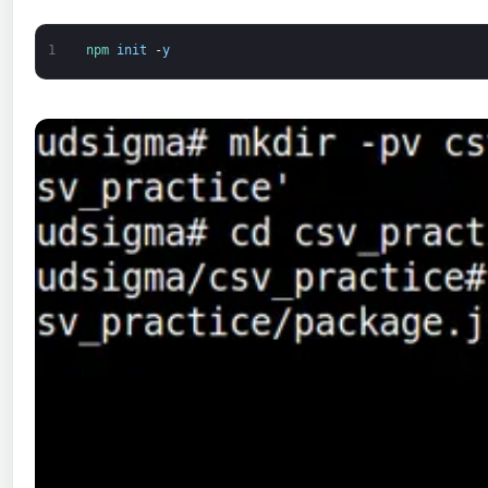
1
npm 
init
-
y