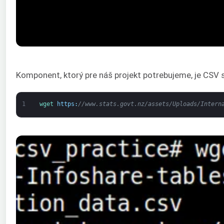
Komponent, ktorý pre náš projekt potrebujeme, je CSV
1
wget 
https
:
//www.stats.govt.nz/assets/Uploads/Intern