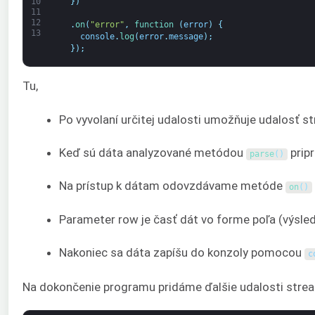
}
)
10
11
12
.
on
(
"error"
,
function
(
error
)
{
13
console
.
log
(
error
.
message
)
;
}
)
;
Tu,
Po vyvolaní určitej udalosti umožňuje udalosť 
Keď sú dáta analyzované metódou
pripr
parse
(
)
Na prístup k dátam odovzdávame metóde
on
(
)
Parameter row je časť dát vo forme poľa (výsled
Nakoniec sa dáta zapíšu do konzoly pomocou
c
Na dokončenie programu pridáme ďalšie udalosti stream