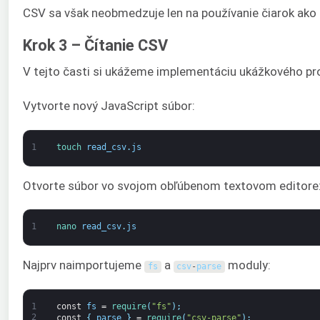
CSV sa však neobmedzuje len na používanie čiarok ako o
Krok 3 – Čítanie CSV
V tejto časti si ukážeme implementáciu ukážkového pro
Vytvorte nový JavaScript súbor:
1
touch 
read_csv
.
js
Otvorte súbor vo svojom obľúbenom textovom editore
1
nano 
read_csv
.
js
Najprv naimportujeme
a
moduly:
fs
csv
-
parse
1
const
fs
=
require
(
"fs"
)
;
2
const
{
parse
}
=
require
(
"csv-parse"
)
;