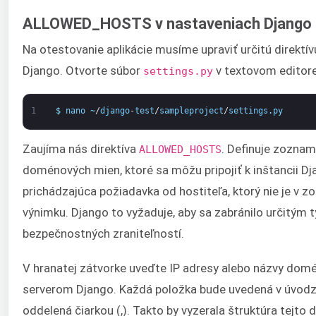
ALLOWED_HOSTS v nastaveniach Django
Na otestovanie aplikácie musíme upraviť určitú direktí
Django. Otvorte súbor
v textovom editore
settings.py
1
$
nano
~
/
django
-
test
/
sampleproject
/
settings
.
py
Zaujíma nás direktíva
. Definuje zoznam
ALLOWED_HOSTS
doménových mien, ktoré sa môžu pripojiť k inštancii D
prichádzajúca požiadavka od hostiteľa, ktorý nie je v z
výnimku. Django to vyžaduje, aby sa zabránilo určitým
bezpečnostných zraniteľností.
V hranatej zátvorke uveďte IP adresy alebo názvy dom
serverom Django. Každá položka bude uvedená v úvodz
oddelená čiarkou (,). Takto by vyzerala štruktúra tejto d