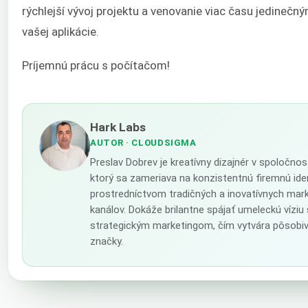
rýchlejší vývoj projektu a venovanie viac času jedineč
vašej aplikácie.
Príjemnú prácu s počítačom!
Hark Labs
AUTOR
· CLOUDSIGMA
Preslav Dobrev je kreatívny dizajnér v spoločno
ktorý sa zameriava na konzistentnú firemnú ide
prostredníctvom tradičných a inovatívnych mar
kanálov. Dokáže brilantne spájať umeleckú víziu
strategickým marketingom, čím vytvára pôsobiv
značky.