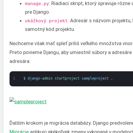
: Riadiaci skript, ktorý spravuje rôzne
manage.py
pre Django.
: Adresár s názvom projektu,
ukážkový projekt
samotný kód projektu.
Nechceme však mať spleť príliš veľkého množstva vnor
Preto povieme Djangu, aby umiestnil súbory a adresáre
adresára:
1
$
django
-
admin 
startproject 
sampleproject
.
Ďalším krokom je migrácia databázy. Django predvolen
Migrácie
aplikujú akékoľvek zmeny vykonané v modeloc