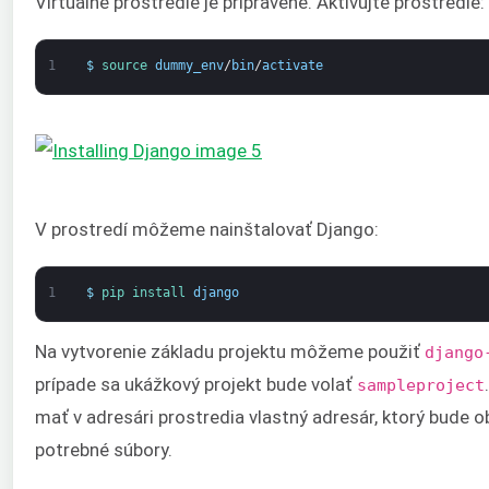
Virtuálne prostredie je pripravené. Aktivujte prostredie:
1
$
source 
dummy_env
/
bin
/
activate
V prostredí môžeme nainštalovať Django:
1
$
pip 
install 
django
Na vytvorenie základu projektu môžeme použiť
django
prípade sa ukážkový projekt bude volať
sampleproject
mať v adresári prostredia vlastný adresár, ktorý bude 
potrebné súbory.