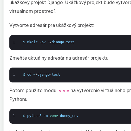
ukážkový projekt Django. Ukážkový projekt bude vytvor
virtuálnom prostredí.
Vytvorte adresár pre ukážkový projekt:
1
$
mkdir
-
pv
~
/
django
-
test
Zmeňte aktuálny adresár na adresár projektu:
1
$
cd
~
/
django
-
test
Potom použite modul
na vytvorenie virtuálneho p
venv
Pythonu:
1
$
python3
-
m
venv 
dummy_env