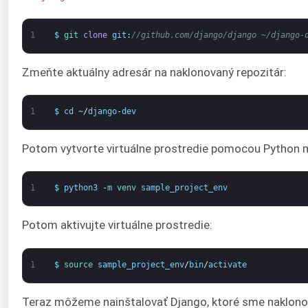
1
$
git 
clone
git
:
//github.com/django/django ~/django-
Zmeňte aktuálny adresár na naklonovaný repozitár:
1
$
cd
~
/
django
-
dev
Potom vytvorte virtuálne prostredie pomocou Python
1
$
python3
-
m
venv 
sample_project_env
Potom aktivujte virtuálne prostredie:
1
$
source 
sample_project_env
/
bin
/
activate
Teraz môžeme nainštalovať Django, ktoré sme naklonov