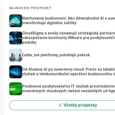
NAJNOVŠIE PRÍSPEVKY
Navrhovanie budúcnosti: Ako dôveryhodná AI a suv
transformujú digitálne zážitky
CloudSigma a evoila oznamujú strategické partners
zabezpečenie kontinuity VMware pre poskytovateľo
podniky
Ľudia, nie platformy, poháňajú pokrok
Od Shadow AI po suverénny cloud: Prečo sú lokálni
služieb a telekomunikační operátori budúcnosťou 
Posilnenie poskytovateľov IT služieb prostredníct
suverénnych cloudových riešení nezávislých od hy
Všetky príspevky