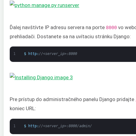
Ďalej navštívte IP adresu servera na porte
vo web
8000
prehliadači. Dostanete sa na uvítaciu stránku Django:
1
$
http
:
//<server_ip>:8000
Pre prístup do administračného panelu Django pridajte
koniec URL:
1
$
http
:
//<server_ip>:8000/admin/