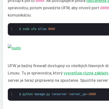
prístup k portu
. Ak postupujete podľa
nastavenia 
8000
sprievodcu, potom povedzte UFW, aby otvoril port
8000
komunikáciu:
1
$
sudo 
ufw 
allow
8000
UFW je bežný firewall dostupný vo všetkých hlavných di
Linuxu. Tu je sprievodca, ktorý
vysvetľuje rôzne základ
server je teraz pripravený na spustenie. Spustite server:
1
$
python 
manage
.
py 
runserver
<
server_ip
>
:
8000