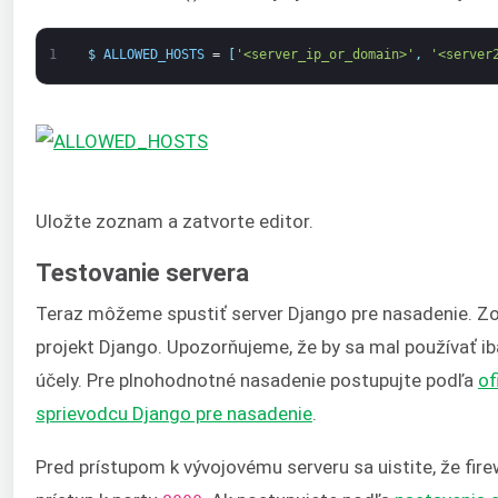
1
$
ALLOWED_HOSTS
=
[
'<server_ip_or_domain>'
,
'<server
Uložte zoznam a zatvorte editor.
Testovanie servera
Teraz môžeme spustiť server Django pre nasadenie. Zo
projekt Django. Upozorňujeme, že by sa mal používať ib
účely. Pre plnohodnotné nasadenie postupujte podľa
of
sprievodcu Django pre nasadenie
.
Pred prístupom k vývojovému serveru sa uistite, že fire