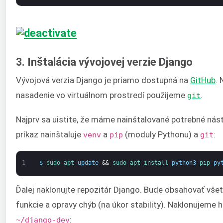
3. Inštalácia vývojovej verzie Django
Vývojová verzia Django je priamo dostupná na
GitHub
. 
nasadenie vo virtuálnom prostredí použijeme
.
git
Najprv sa uistite, že máme nainštalované potrebné nást
príkaz nainštaluje
a
(moduly Pythonu) a
:
venv
pip
git
1
$
sudo 
apt 
update
&&
sudo 
apt 
install 
python3
-
pip 
py
Ďalej naklonujte repozitár Django. Bude obsahovať všet
funkcie a opravy chýb (na úkor stability). Naklonujeme 
:
~/django-dev