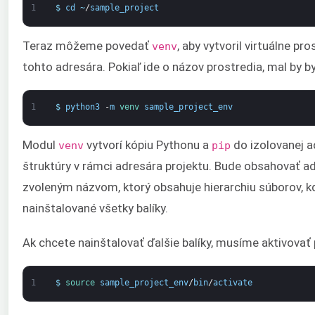
1
$
cd
~
/
sample_project
Teraz môžeme povedať
, aby vytvoril virtuálne pr
venv
tohto adresára. Pokiaľ ide o názov prostredia, mal by b
1
$
python3
-
m
venv 
sample_project_env
Modul
vytvorí kópiu Pythonu a
do izolovanej a
venv
pip
štruktúry v rámci adresára projektu. Bude obsahovať a
zvoleným názvom, ktorý obsahuje hierarchiu súborov, k
nainštalované všetky balíky.
Ak chcete nainštalovať ďalšie balíky, musíme aktivovať 
1
$
source 
sample_project_env
/
bin
/
activate