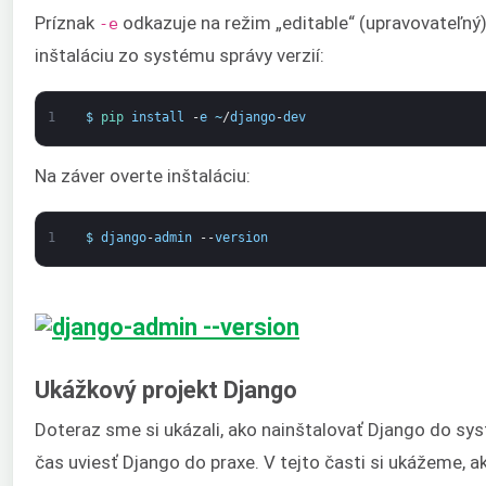
Príznak
odkazuje na režim „editable“ (upravovateľný
-e
inštaláciu zo systému správy verzií:
1
$
pip 
install
-
e
~
/
django
-
dev
Na záver overte inštaláciu:
1
$
django
-
admin
--
version
Ukážkový projekt Django
Doteraz sme si ukázali, ako nainštalovať Django do sys
čas uviesť Django do praxe. V tejto časti si ukážeme, ak