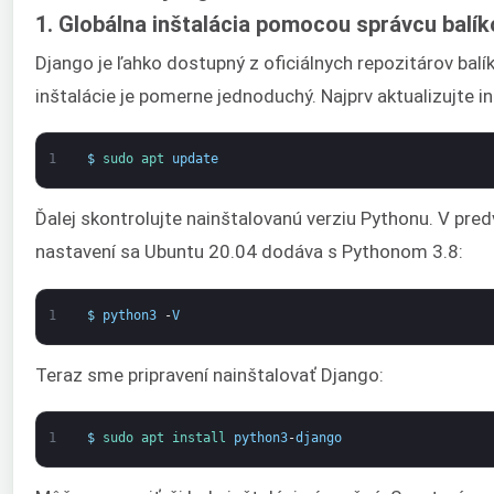
1. Globálna inštalácia pomocou správcu balík
Django je ľahko dostupný z oficiálnych repozitárov balí
inštalácie je pomerne jednoduchý. Najprv aktualizujte i
1
$
sudo 
apt 
update
Ďalej skontrolujte nainštalovanú verziu Pythonu. V pr
nastavení sa Ubuntu 20.04 dodáva s Pythonom 3.8:
1
$
python3
-
V
Teraz sme pripravení nainštalovať Django:
1
$
sudo 
apt 
install 
python3
-
django