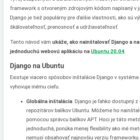
framework s otvoreným zdrojovým kódom napísaný v 
Django je tiež populárny pre ďalšie vlastnosti, ako sú v
škálovateľnosť, prenosnosť a udržiavateľnosť.
Tento návod vám
ukáže, ako nainštalovať Django a na
jednoduchú webovú aplikáciu na
Ubuntu 20.04
.
Django na Ubuntu
Existuje viacero spôsobov inštalácie Django v systém
vyhovuje inému cieľu.
Globálna inštalácia
: Django je ľahko dostupný z 
repozitárov balíkov Ubuntu. Môžeme ho nainšta
pomocou správcu balíkov APT. Hoci je táto metó
jednoduchá, ponúka menej flexibility ako iné me
nemusí obsahovať najnovšiu verziu frameworku.