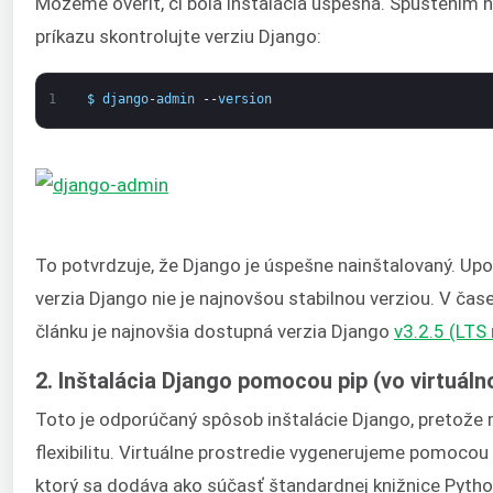
Môžeme overiť, či bola inštalácia úspešná. Spustením 
príkazu skontrolujte verziu Django:
1
$
django
-
admin
--
version
To potvrdzuje, že Django je úspešne nainštalovaný. Up
verzia Django nie je najnovšou stabilnou verziou. V čas
článku je najnovšia dostupná verzia Django
v3.2.5 (LTS 
2. Inštalácia Django pomocou pip (vo virtuál
Toto je odporúčaný spôsob inštalácie Django, pretože 
flexibilitu. Virtuálne prostredie vygenerujeme pomoco
ktorý sa dodáva ako súčasť štandardnej knižnice Pyth