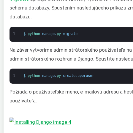
schému databázy. Spustením nasledujúceho príkazu zm
databázu:
1
$
python 
manage
.
py 
migrate
Na záver vytvoríme administrátorského používateľa na
administrátorského rozhrania Django. Spustite nasleduj
1
$
python 
manage
.
py 
createsuperuser
Požiada o používateľské meno, e-mailovú adresu a hesl
používateľa.