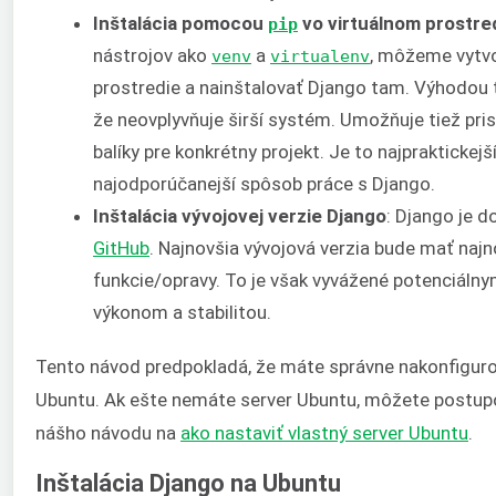
Inštalácia pomocou
vo virtuálnom prostre
pip
nástrojov ako
a
, môžeme vytvor
venv
virtualenv
prostredie a nainštalovať Django tam. Výhodou t
že neovplyvňuje širší systém. Umožňuje tiež pri
balíky pre konkrétny projekt. Je to najpraktickejší
najodporúčanejší spôsob práce s Django.
Inštalácia vývojovej verzie Django
: Django je d
GitHub
. Najnovšia vývojová verzia bude mať najn
funkcie/opravy. To je však vyvážené potenciáln
výkonom a stabilitou.
Tento návod predpokladá, že máte správne nakonfiguro
Ubuntu. Ak ešte nemáte server Ubuntu, môžete postup
nášho návodu na
ako nastaviť vlastný server Ubuntu
.
Inštalácia Django na Ubuntu