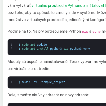
vám vytvárať
virtuálne prostredia Pythonu a inštalovať
bez toho, aby to spôsobilo zmeny inde v systéme. Môž
množstvo virtuálnych prostredí s jedinečnými konfigur
Poďme na to. Najprv potrebujeme Python
a
mo
pip
venv
1
$
sudo 
apt 
update
2
$
sudo 
apt 
install 
python3
-
pip 
python3
-
venv
Moduly sú úspešne nainštalované. Teraz vytvoríme vyh
pre virtuálne prostredie:
1
$
mkdir
-
pv
~
/
sample_project
Ďalej zmeňte aktívny adresár na nový adresár: