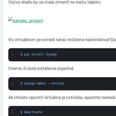
Výzva shellu by sa mala zmeniť na niečo takéto:
Vo virtuálnom prostredí teraz môžeme nainštalovať Dj
1
$
pip 
install 
django
Overte, či bola inštalácia úspešná:
1
$
django
-
admin
--
version
Ak chcete opustiť virtuálne prostredie, spustite nasledu
1
$
deactivate