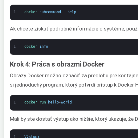
1
docker 
subcommand
--
help
Ak chcete získať podrobné informácie o systéme, použi
1
docker 
info
Krok 4: Práca s obrazmi Docker
Obrazy Docker možno označiť za predlohu pre kontajner
si jednoduchý program, ktorý potvrdí prístup k Docker 
1
docker 
run 
hello
-
world
Mali by ste dostať výstup ako nižšie, ktorý ukazuje, že 
1
Výstup
: