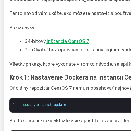
Tento návod vám ukáže, ako môžete nastaviť a použív
Požiadavky:
64-bitový
inštancia CentOS 7
.
Používateľ bez oprávnení root s privilégiami sud
Všetky príkazy, ktoré vykonáte v tomto návode, sa spú
Krok 1: Nastavenie Dockera na inštancii C
Oficiálny repozitár CentOS 7 nemusí obsahovať najnovší
1
sudo 
yum 
check
-
update
Po dokončení kroku aktualizácie spustite nižšie uvedený