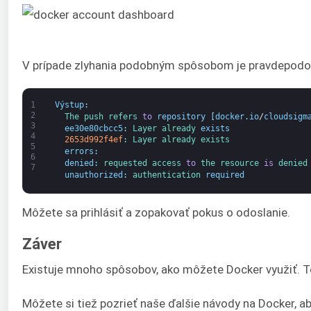
V prípade zlyhania podobným spôsobom je pravdepodobné
1
Výstup
:
2
The 
push 
refers 
to
repository
[
docker
.
io
/
cloudsigm
3
ee30e80cbcc5
:
Layer 
already 
exists
4
2653d992f4ef
:
Layer 
already 
exists
5
errors
:
6
denied
:
requested 
access 
to
the 
resource 
is
denied
7
unauthorized
:
authentication 
required
Môžete sa prihlásiť a zopakovať pokus o odoslanie.
Záver
Existuje mnoho spôsobov, ako môžete Docker využiť. Ten
Môžete si tiež pozrieť naše ďalšie návody na Docker, a