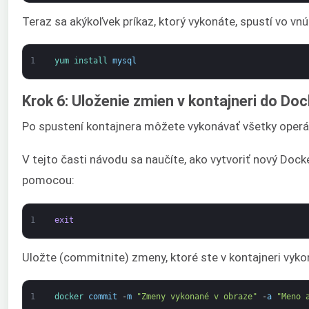
Teraz sa akýkoľvek príkaz, ktorý vykonáte, spustí vo vn
1
yum 
install 
mysql
Krok 6: Uloženie zmien v kontajneri do Do
Po spustení kontajnera môžete vykonávať všetky operáci
V tejto časti návodu sa naučíte, ako vytvoriť nový Do
pomocou:
1
exit
Uložte (commitnite) zmeny, ktoré ste v kontajneri vyko
1
docker 
commit
-
m
"Zmeny vykonané v obraze"
-
a
"Meno 