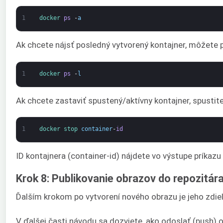
1
docker 
ps
-
a
Ak chcete nájsť posledný vytvorený kontajner, môžete po
1
docker 
ps
-
l
Ak chcete zastaviť spustený/aktívny kontajner, spustit
1
docker 
stop 
container
-
id
ID kontajnera (container-id) nájdete vo výstupe príkazu
Krok 8: Publikovanie obrazov do repozitár
Ďalším krokom po vytvorení nového obrazu je jeho zdieľ
V ďalšej časti návodu sa dozviete, ako odoslať (push) 