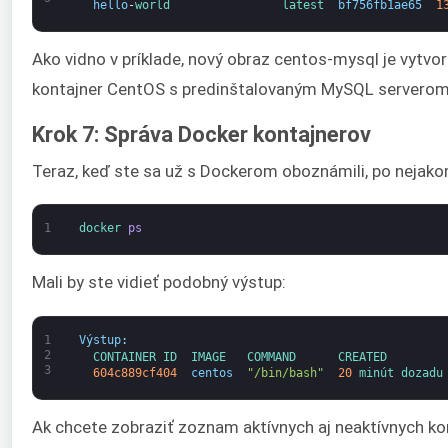
hello
-
world                
latest  
bf756fb1ae65
1
Ako vidno v príklade, nový obraz centos-mysql je vytvo
kontajner CentOS s predinštalovaným MySQL serverom
Krok 7: Správa Docker kontajnerov
Teraz, keď ste sa už s Dockerom oboznámili, po nejakom
1
docker 
ps
Mali by ste vidieť podobný výstup:
1
Výstup
:
2
CONTAINER 
ID  
IMAGE   
COMMAND      
CREATED        
3
604c889cf404
centos
"/bin/bash"
20
minút 
dozadu
Ak chcete zobraziť zoznam aktívnych aj neaktívnych kont