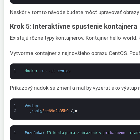
Neskôr v tomto návode budete môcť upravovať obrazy na
Krok 5: Interaktívne spustenie kontajnera
Existujú rôzne typy kontajnerov. Kontajner hello-world, k
Vytvorme kontajner z najnovšieho obrazu CentOS. Použit
1
docker 
run
-
it 
centos
Príkazový riadok sa zmení a mal by vyzerať ako výstup n
1
Výstup
:
2
[
root
@
3ce69d2a35b9
/
]
#
1
Poznámka
:
ID 
kontajnera 
zobrazené 
v 
príkazovom 
riad