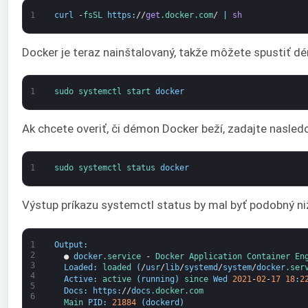
1
curl
-
fsSL 
https
:
//
get
.docker
.com
/
|
sh
Docker je teraz nainštalovaný, takže môžete spustiť 
1
sudo 
systemctl 
start 
docker
Ak chcete overiť, či démon Docker beží, zadajte nasled
1
sudo 
systemctl 
status 
docker
Výstup príkazu systemctl status by mal byť podobný niž
1
Output
:
2
●
docker
.service
-
Docker 
Application 
Container 
En
3
Loaded
:
loaded
(
/
usr
/
lib
/
systemd
/
system
/
docker
.ser
4
Active
:
active
(
running
)
since 
Wed
2021
-
02
-
17
18
:
2
5
Docs
:
https
:
//
docs
.docker
.com
6
Main 
PID
:
21884
(
dockerd
)