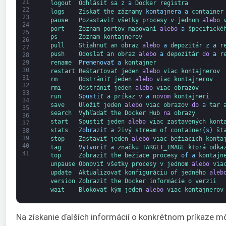
21
logout  
Odhlásiť 
sa 
z
a
Docker 
registra
22
logs    
Získať 
the 
záznamy 
kontajnera
a
container
23
pause   
Pozastaviť 
všetky 
procesy 
v 
jednom 
alebo
24
port    
Zoznam 
portov 
mapovaní 
alebo
a
špecifické
25
ps      
Zoznam 
kontajnerov
26
pull    
Stiahnuť 
an 
obraz 
alebo
a
depozitár 
z
a
r
27
push    
Odoslať 
an 
obraz 
alebo
a
depozitár 
do
a
r
28
rename  
Premenovať
a
kontajner
29
30
restart 
Reštartovať 
jeden 
alebo
viac 
kontajnerov
31
rm      
Odstrániť 
jeden 
alebo
viac 
kontajnerov
32
rmi     
Odstrániť 
jeden 
alebo
viac 
obrazov
33
run     
Spustiť
a
príkaz 
v
a
novom
kontajneri
34
save    
Uložiť 
jeden 
alebo
viac 
obrazov 
do
a
tar 
35
search  
Vyhľadať 
the 
Docker 
Hub 
na
obrazy
36
start   
Spustiť 
jeden 
alebo
viac 
zastavených 
kont
37
stats   
Zobraziť
a
živý 
stream 
of 
container
(
s
)
št
38
39
stop    
Zastaviť 
jeden 
alebo
viac 
bežiacich 
konta
40
tag     
Vytvoriť
a
značku 
TARGET_IMAGE 
ktorá 
odka
41
top     
Zobraziť 
the 
bežiace 
procesy 
of
a
kontajn
unpause 
Obnoviť 
všetky 
procesy 
v 
jednom 
alebo
via
update  
Aktualizovať 
konfiguráciu 
of 
jedného 
aleb
version 
Zobraziť 
the 
Docker 
informácie o 
verzii
wait    
Blokovať 
kým 
jeden 
alebo
viac 
kontajnerov
Na získanie ďalších informácií o konkrétnom príkaze mô