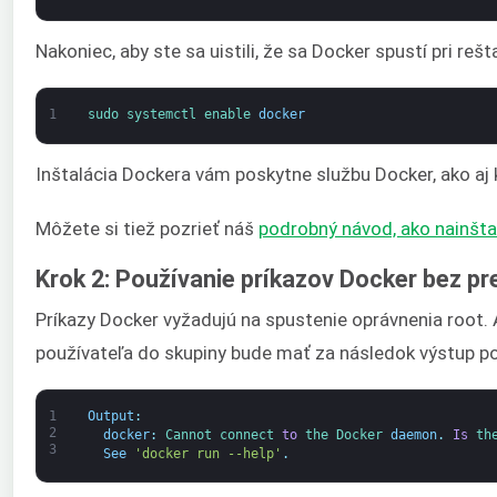
Nakoniec, aby ste sa uistili, že sa Docker spustí pri rešt
1
sudo 
systemctl 
enable 
docker
Inštalácia Dockera vám poskytne službu Docker, ako aj k
Môžete si tiež pozrieť náš
podrobný návod, ako nainšt
Krok 2: Používanie príkazov Docker bez p
Príkazy Docker vyžadujú na spustenie oprávnenia root. 
používateľa do skupiny bude mať za následok výstup p
1
Output
:
2
docker
:
Cannot 
connect 
to
the 
Docker 
daemon
.
Is
th
3
See
'docker run --help'
.