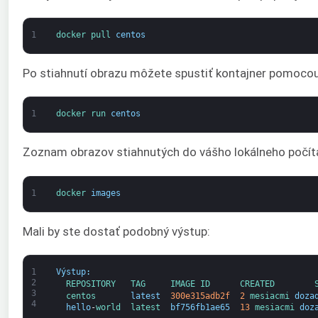
1
docker 
pull 
centos
Po stiahnutí obrazu môžete spustiť kontajner pomocou 
1
docker 
run 
centos
Zoznam obrazov stiahnutých do vášho lokálneho počít
1
docker 
images
Mali by ste dostať podobný výstup:
1
Výstup
:
2
REPOSITORY   
TAG     
IMAGE 
ID      
CREATED        
3
centos       
latest
300e315adb2f
2
mesiacmi 
doza
4
hello
-
world  
latest  
bf756fb1ae65
13
mesiacmi 
doz