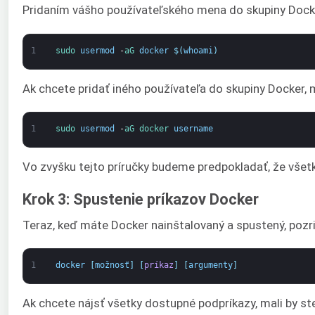
Pridaním vášho používateľského mena do skupiny Docke
1
sudo 
usermod
-
aG 
docker
$
(
whoami
)
Ak chcete pridať iného používateľa do skupiny Docker,
1
sudo 
usermod
-
aG 
docker 
username
Vo zvyšku tejto príručky budeme predpokladať, že všetk
Krok 3: Spustenie príkazov Docker
Teraz, keď máte Docker nainštalovaný a spustený, pozri
1
docker
[
možnosť
]
[
príkaz
]
[
argumenty
]
Ak chcete nájsť všetky dostupné podpríkazy, mali by ste