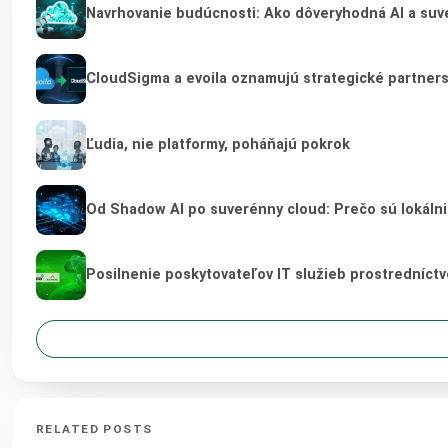
Navrhovanie budúcnosti: Ako dôveryhodná AI a suve
CloudSigma a evoila oznamujú strategické partner
Ľudia, nie platformy, poháňajú pokrok
Od Shadow AI po suverénny cloud: Prečo sú lokálni
Posilnenie poskytovateľov IT služieb prostredníct
RELATED POSTS