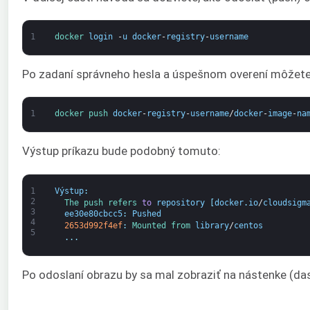
1
docker 
login
-
u
docker
-
registry
-
username
Po zadaní správneho hesla a úspešnom overení môžete s
1
docker 
push 
docker
-
registry
-
username
/
docker
-
image
-
na
Výstup príkazu bude podobný tomuto:
1
Výstup
:
2
The 
push 
refers 
to
repository
[
docker
.
io
/
cloudsigm
3
ee30e80cbcc5
:
Pushed
4
2653d992f4ef
:
Mounted 
from 
library
/
centos
5
.
.
.
Po odoslaní obrazu by sa mal zobraziť na nástenke (das