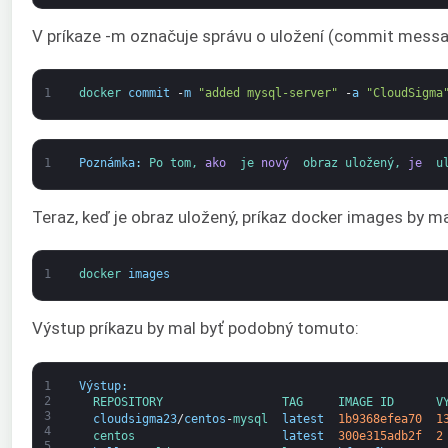
V príkaze -m označuje správu o uložení (commit messag
1
docker 
commit
-
m
"added mysql-server"
-
a
"CloudSigma
1
Poznámka
:
Po 
tom, 
ako 
je 
nový 
obraz 
uložený, 
je 
u
Teraz, keď je obraz uložený, príkaz docker images by mal
1
docker 
images
Výstup príkazu by mal byť podobný tomuto:
1
Výstup
:
2
REPOSITORY                 
TAG     
IMAGE 
ID      
V
3
cloudsigma23
/
centos
-
mysql  
latest
1b9368efea70
1
4
centos                     
latest
300e315adb2f
2
5