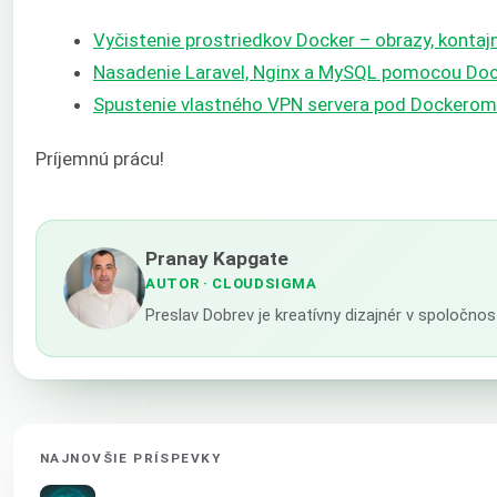
Vyčistenie prostriedkov Docker – obrazy, kontaj
Nasadenie Laravel, Nginx a MySQL pomocou D
Spustenie vlastného VPN servera pod Dockero
Príjemnú prácu!
Pranay Kapgate
AUTOR
· CLOUDSIGMA
Preslav Dobrev je kreatívny dizajnér v spoločn
NAJNOVŠIE PRÍSPEVKY