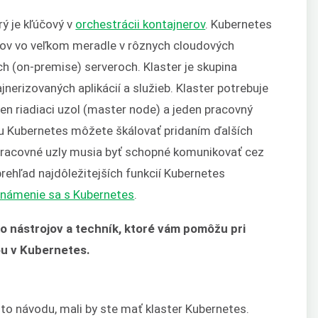
rý je kľúčový v
orchestrácii kontajnerov
. Kubernetes
trov vo veľkom meradle v rôznych cloudových
h (on-premise) serveroch. Klaster je skupina
nerizovaných aplikácií a služieb. Klaster potrebuje
en riadiaci uzol (master node) a jeden pracovný
úru Kubernetes môžete škálovať pridaním ďalších
o pracovné uzly musia byť schopné komunikovať cez
 prehľad najdôležitejších funkcií Kubernetes
námenie sa s Kubernetes
.
o nástrojov a techník, ktoré vám pomôžu pri
ou v Kubernetes.
to návodu, mali by ste mať klaster Kubernetes.