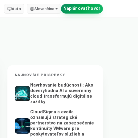
Naplánovať hovor
Auto
Slovenčina
NAJNOVŠIE PRÍSPEVKY
Navrhovanie budúcnosti: Ako
dôveryhodná AI a suverénny
cloud transformujú digitálne
zážitky
CloudSigma a evoila
oznamujú strategické
partnerstvo na zabezpečenie
kontinuity VMware pre
poskytovateľov služieb a