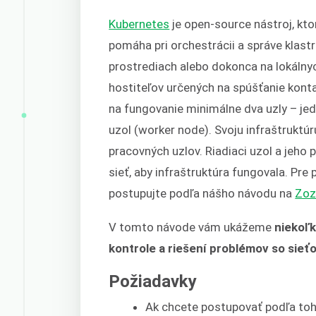
Kubernetes
je open-source nástroj, kto
pomáha pri orchestrácii a správe klas
prostrediach alebo dokonca na lokálnyc
hostiteľov určených na spúšťanie kontaj
na fungovanie minimálne dva uzly – jed
uzol (worker node). Svoju infraštrukt
pracovných uzlov. Riadiaci uzol a jeh
sieť, aby infraštruktúra fungovala. Pre
postupujte podľa nášho návodu na
Zoz
V tomto návode vám ukážeme
niekoľk
kontrole a riešení problémov so sieť
Požiadavky
Ak chcete postupovať podľa toh