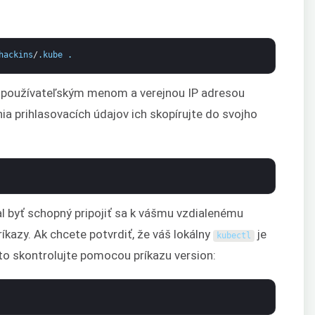
hackins
/
.
kube
.
používateľským menom a verejnou IP adresou
ia prihlasovacích údajov ich skopírujte do svojho
l byť schopný pripojiť sa k vášmu vzdialenému
íkazy. Ak chcete potvrdiť, že váš lokálny
je
kubectl
 to skontrolujte pomocou príkazu version: