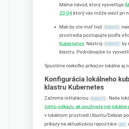
Máme návod, ktorý vysvetľuje
A
20.04
ktorý vás môže viesť pri 
Mali by ste mať tiež
nai
kubectl
prostredia postupujte podľa of
Kubernetes
. Nástroj
by 
kubectl
klastru. Podrobnejšie to vysvetlí
Spustíme niekoľko príkazov lokálne aj 
Konfigurácia lokálneho kub
klastru Kubernetes
Začnime inštaláciou
. Naše lok
kubectl
tohto odkazu, ak používate iné lokálne
v lokálnom prostredí Ubuntu/Debian p
príkazy na aktualizáciu repozitára
a
apt