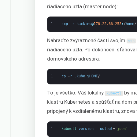
riadiaceho uzla (master node):
1
scp
-
r
hackins
@
178.22.66.253
:
/
home
/
Nahraďte zvýraznené časti svojím
ssh
riadiaceho uzla. Po dokončení sťahovan
domovského adresára:
1
cp
-
r
.
kube
$
HOME
/
To je všetko. Váš lokálny
by ma
kubectl
klastru Kubernetes a spúšťať na ňom pr
pripojený k vzdialenému klastru, znova
1
kubectl 
version
--
output
=
'json'