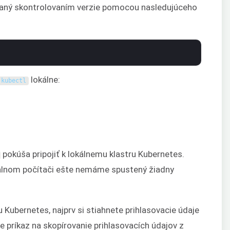
vaný skontrolovaním verzie pomocou nasledujúceho
lokálne:
kubectl
pokúša pripojiť k lokálnemu klastru Kubernetes.
kálnom počítači ešte nemáme spustený žiadny
u Kubernetes, najprv si stiahnete prihlasovacie údaje
e príkaz na skopírovanie prihlasovacích údajov z