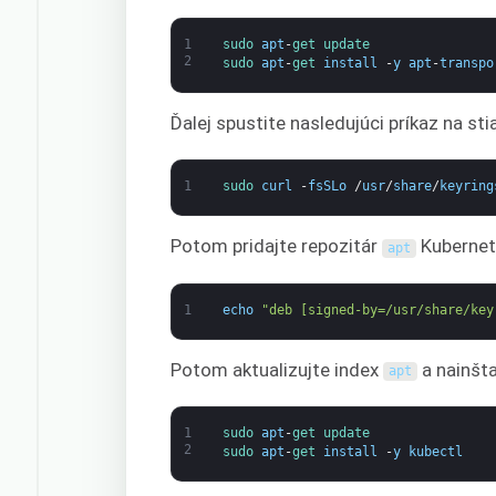
1
sudo 
apt
-
get 
update
2
sudo 
apt
-
get 
install
-
y
apt
-
transpo
Ďalej spustite nasledujúci príkaz na s
1
sudo 
curl
-
fsSLo
/
usr
/
share
/
keyring
Potom pridajte repozitár
Kubernet
apt
1
echo
"deb [signed-by=/usr/share/key
Potom aktualizujte index
a nainšta
apt
1
sudo 
apt
-
get 
update
2
sudo 
apt
-
get 
install
-
y
kubectl