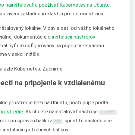
ko nainštalovať a používať Kubernetes na Ubuntu
nastavení základného klastra pre demonštráciu.
nštalovaný lokálne. V závislosti od vášho lokálneho
iciálnej dokumentácie o
inštalácii nástrojov
mal byť nakonfigurovaný na pripojenie k vášmu
me v sekcii nižšie.
na uzle Kubernetes. Začnime!
ectl na pripojenie k vzdialenému
álne prostredie beží na Ubuntu, postupujte podľa
 prostredie
. Ak chcete nainštalovať nástroje
kubectl
omocou správcu balíkov
, spustite nasledujúce
apt
 inštaláciu potrebných balíkov: