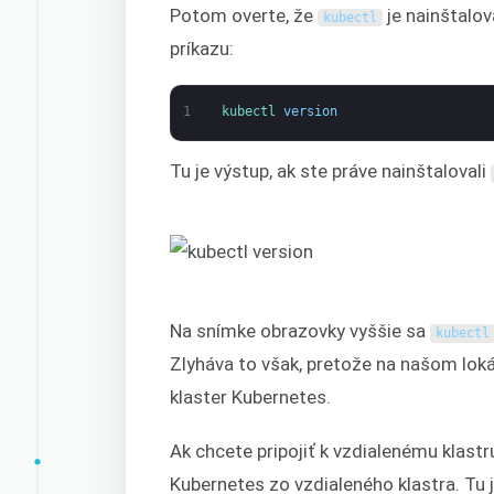
Potom overte, že
je nainštalo
kubectl
príkazu:
1
kubectl 
version
Tu je výstup, ak ste práve nainštalovali
Na snímke obrazovky vyššie sa
kubectl
Zlyháva to však, pretože na našom lo
klaster Kubernetes.
Ak chcete pripojiť k vzdialenému klastr
Kubernetes zo vzdialeného klastra. Tu j