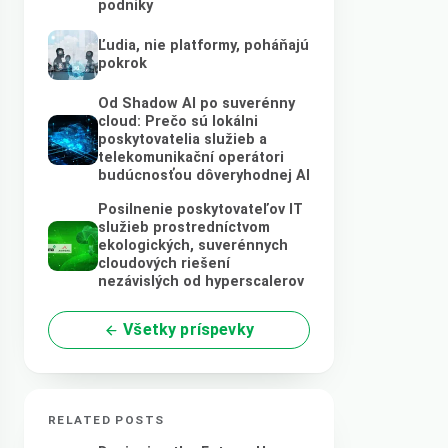
podniky
Ľudia, nie platformy, poháňajú
pokrok
Od Shadow AI po suverénny
cloud: Prečo sú lokálni
poskytovatelia služieb a
telekomunikační operátori
budúcnosťou dôveryhodnej AI
Posilnenie poskytovateľov IT
služieb prostredníctvom
ekologických, suverénnych
cloudových riešení
nezávislých od hyperscalerov
Všetky príspevky
RELATED POSTS