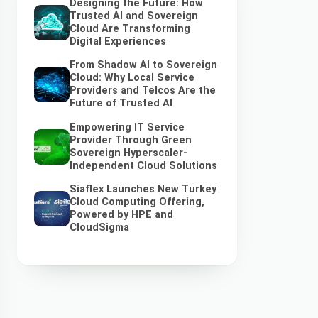
Designing the Future: How
Trusted AI and Sovereign
Cloud Are Transforming
Digital Experiences
From Shadow AI to Sovereign
Cloud: Why Local Service
Providers and Telcos Are the
Future of Trusted AI
Empowering IT Service
Provider Through Green
Sovereign Hyperscaler-
Independent Cloud Solutions
Siaflex Launches New Turkey
Cloud Computing Offering,
Powered by HPE and
CloudSigma