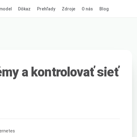
model
Dôkaz
Prehľady
Zdroje
O nás
Blog
émy a kontrolovať sieť