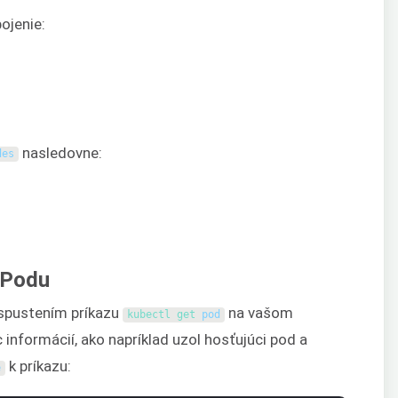
ojenie:
nasledovne:
des
 Podu
 spustením príkazu
na vašom
kubectl 
get 
pod
c informácií, ako napríklad uzol hosťujúci pod a
k príkazu:
e