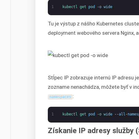
1
kubectl 
get 
pod
-
o
wide
Tu je výstup z nášho Kubernetes clust
deployment webového servera Nginx, a
Stĺpec IP zobrazuje internú IP adresu j
zozname nenachádza, môžete byť v in
:
namespaces
1
kubectl 
get 
pod
-
o
wide
--
all
-
names
Získanie IP adresy služby 