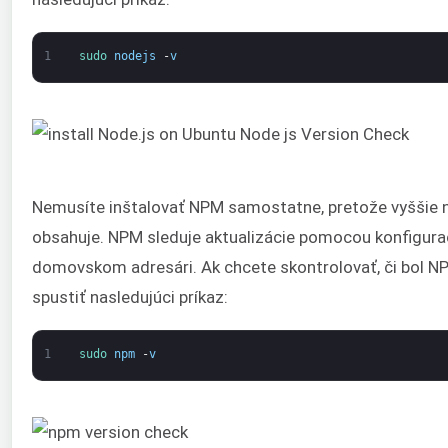
1
sudo 
nodejs
-
v
Nemusíte inštalovať NPM samostatne, pretože vyššie n
obsahuje. NPM sleduje aktualizácie pomocou konfigur
domovskom adresári. Ak chcete skontrolovať, či bol N
spustiť nasledujúci príkaz:
1
sudo 
npm
-
v