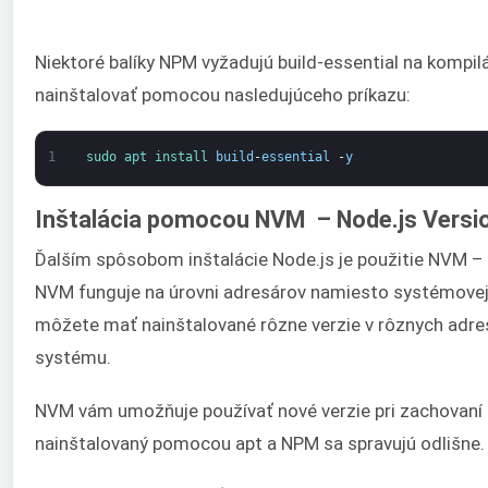
Niektoré balíky NPM vyžadujú build-essential na kompil
nainštalovať pomocou nasledujúceho príkazu:
1
sudo 
apt 
install 
build
-
essential
-
y
Inštalácia pomocou NVM – Node.js Versi
Ďalším spôsobom inštalácie Node.js je použitie NVM – 
NVM funguje na úrovni adresárov namiesto systémovej
môžete mať nainštalované rôzne verzie v rôznych adre
systému.
NVM vám umožňuje používať nové verzie pri zachovaní s
nainštalovaný pomocou apt a NPM sa spravujú odlišne.