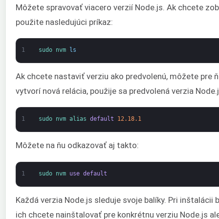
Môžete spravovať viacero verzií Node.js. Ak chcete zobr
použite nasledujúci príkaz:
1
sudo 
nvm 
ls
Ak chcete nastaviť verziu ako predvolenú, môžete pre ňu
vytvorí nová relácia, použije sa predvolená verzia Node.j
1
sudo 
nvm 
alias 
default
12.18.1
Môžete na ňu odkazovať aj takto:
1
sudo 
nvm 
use
default
Každá verzia Node.js sleduje svoje balíky. Pri inštalácii
ich chcete nainštalovať pre konkrétnu verziu Node.js al