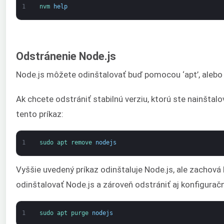
1
nvm 
help
Odstránenie Node.js
Node.js môžete odinštalovať buď pomocou ‘apt’, ale
Ak chcete odstrániť stabilnú verziu, ktorú ste nainštalo
tento príkaz:
1
sudo 
apt 
remove 
nodejs
Vyššie uvedený príkaz odinštaluje Node.js, ale zachová
odinštalovať Node.js a zároveň odstrániť aj konfiguračn
1
sudo 
apt 
purge 
nodejs