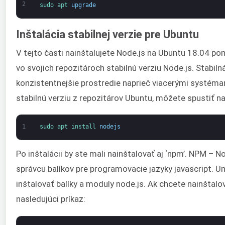
2
sudo 
apt 
upgrade
Inštalácia stabilnej verzie pre Ubuntu
V tejto časti nainštalujete Node.js na Ubuntu 18.04 po
vo svojich repozitároch stabilnú verziu Node.js. Stabiln
konzistentnejšie prostredie naprieč viacerými systéma
stabilnú verziu z repozitárov Ubuntu, môžete spustiť na
1
sudo 
apt 
install 
nodejs
Po inštalácii by ste mali nainštalovať aj ‘npm’. NPM – 
správcu balíkov pre programovacie jazyky javascript. 
inštalovať balíky a moduly node.js. Ak chcete nainštalo
nasledujúci príkaz: