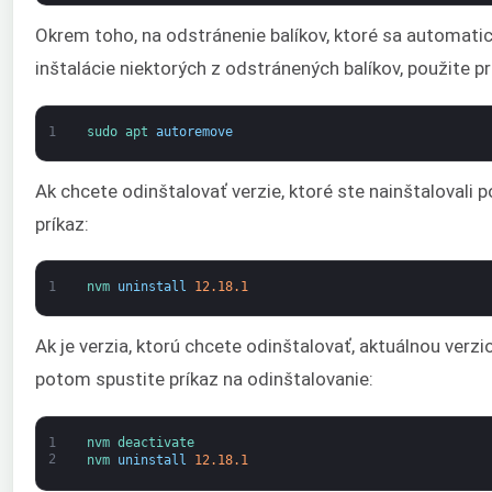
Okrem toho, na odstránenie balíkov, ktoré sa automatic
inštalácie niektorých z odstránených balíkov, použite pr
1
sudo 
apt 
autoremove
Ak chcete odinštalovať verzie, ktoré ste nainštaloval
príkaz:
1
nvm 
uninstall
12.18.1
Ak je verzia, ktorú chcete odinštalovať, aktuálnou verzio
potom spustite príkaz na odinštalovanie:
1
nvm 
deactivate
2
nvm 
uninstall
12.18.1