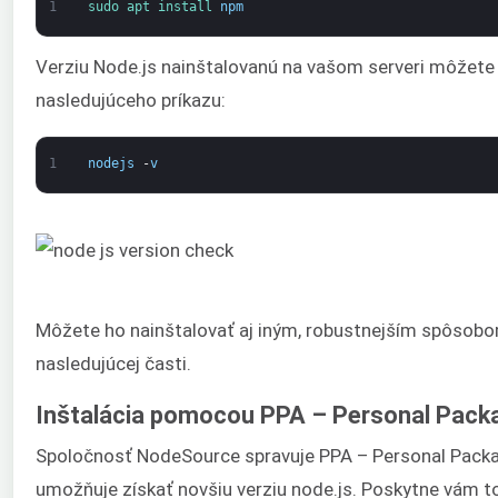
1
sudo 
apt 
install 
npm
Verziu Node.js nainštalovanú na vašom serveri môžet
nasledujúceho príkazu:
1
nodejs
-
v
Môžete ho nainštalovať aj iným, robustnejším spôsobom
nasledujúcej časti.
Inštalácia pomocou PPA – Personal Pack
Spoločnosť NodeSource spravuje PPA – Personal Packa
umožňuje získať novšiu verziu node.js. Poskytne vám to