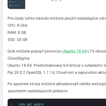
Pre účely tohto návodu môžete použiť nasledujúce zdro
CPU: 8 GHz
RAM: 8 GB
SSD: 50 GB
Disk môžete pripojiť pomocou
Ubuntu 18.04
LTS obrazu
CloudSigma:
Ubuntu 18.04: Predinštalovaný 64-bitový s ovládačmi Vi
Pip 20.0.2 OpenSSL 1.1.1d, Cloud-init a najnovšími akt
Po spustení stroja môžete aktualizovať všetky existujúce
spustením nasledujúcich príkazov:
1
sudo 
apt 
update