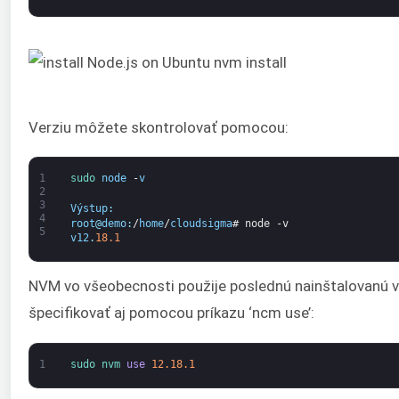
Verziu môžete skontrolovať pomocou:
1
sudo 
node
-
v
2
3
Výstup
:
4
root
@
demo
:
/
home
/
cloudsigma
# node -v
5
v12
.
18.1
NVM vo všeobecnosti použije poslednú nainštalovanú ve
špecifikovať aj pomocou príkazu ‘ncm use’:
1
sudo 
nvm 
use
12.18.1