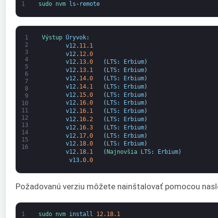
1
sudo 
nvm 
ls
-
remote
1
Výstup 
Úryvok
:
2
v12
.
11.1
3
v12
.
12.0
4
v12
.
13.0
(
LTS
:
Erbium
)
5
v12
.
13.1
(
LTS
:
Erbium
)
6
v12
.
14.0
(
LTS
:
Erbium
)
7
v12
.
14.1
(
LTS
:
Erbium
)
8
v12
.
15.0
(
LTS
:
Erbium
)
9
v12
.
16.0
(
LTS
:
Erbium
)
10
11
v12
.
16.1
(
LTS
:
Erbium
)
12
v12
.
16.2
(
LTS
:
Erbium
)
13
v12
.
16.3
(
LTS
:
Erbium
)
14
v12
.
17.0
(
LTS
:
Erbium
)
15
v12
.
18.0
(
LTS
:
Erbium
)
16
v12
.
18.1
(
Najnovšia 
LTS
:
Erbium
)
v13
.
0.0
Požadovanú verziu môžete nainštalovať pomocou nasle
1
sudo 
nvm 
install
12.18.1