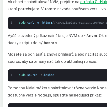
Ak chcete nainštalovať NVM, prejdite na
stránku GitHub
ktorú potrebujete. V tomto návode používam verziu vo
1
sudo 
curl
-
o
-
https
:
//raw.githubusercontent.com/nvm-
Vyššie uvedený príkaz nainštaluje NVM do
~/.nvm
. Okr
riadky skriptu do
~/.bashrc
Môžete sa odhlásiť a znova prihlásiť, alebo načítať sú
source, aby sa zmeny načítali do aktuálnej relácie.
1
sudo 
source
~
/
.
bashrc
Pomocou NVM môžete nainštalovať rôzne verzie Node.j
dostupné verzie Node.js, spustite nasledujúci príkaz: