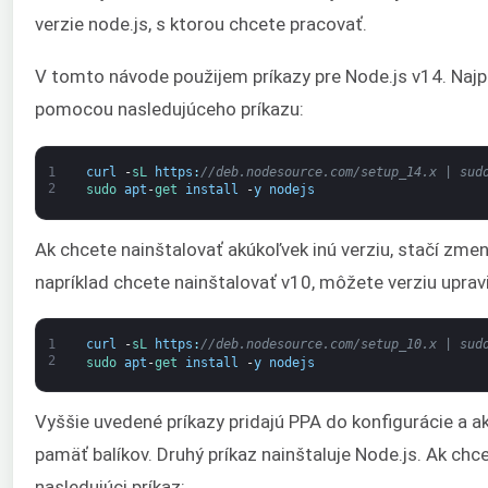
verzie node.js, s ktorou chcete pracovať.
V tomto návode použijem príkazy pre Node.js v14. Naj
pomocou nasledujúceho príkazu:
1
curl
-
sL 
https
:
//deb.nodesource.com/setup_14.x | sud
2
sudo 
apt
-
get 
install
-
y
nodejs
Ak chcete nainštalovať akúkoľvek inú verziu, stačí zmeni
napríklad chcete nainštalovať v10, môžete verziu uprav
1
curl
-
sL 
https
:
//deb.nodesource.com/setup_10.x | sud
2
sudo 
apt
-
get 
install
-
y
nodejs
Vyššie uvedené príkazy pridajú PPA do konfigurácie a ak
pamäť balíkov. Druhý príkaz nainštaluje Node.js. Ak chc
nasledujúci príkaz: