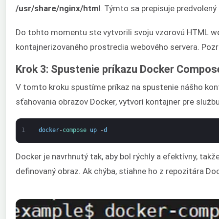
/usr/share/nginx/html
. Týmto sa prepisuje predvolený
Do tohto momentu ste vytvorili svoju vzorovú HTML w
kontajnerizovaného prostredia webového servera. Pozr
Krok 3: Spustenie príkazu Docker Compos
V tomto kroku spustíme príkaz na spustenie nášho kontaj
sťahovania obrazov Docker, vytvorí kontajner pre služb
1
docker
-
compose 
up
-
d
Docker je navrhnutý tak, aby bol rýchly a efektívny, tak
definovaný obraz. Ak chýba, stiahne ho z repozitára D