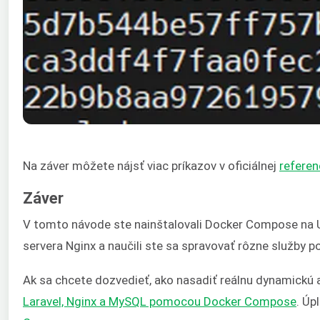
Na záver môžete nájsť viac príkazov v oficiálnej
referen
Záver
V tomto návode ste nainštalovali Docker Compose na U
servera Nginx a naučili ste sa spravovať rôzne služb
Ak sa chcete dozvedieť, ako nasadiť reálnu dynamickú ap
Laravel, Nginx a MySQL pomocou Docker Compose
. Úp