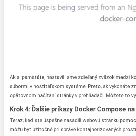
Ak si pamätáte, nastavili sme zdieľaný zväzok medzi 
súbormi v hostiteľskom systéme. Preto, ak vykonáte z
opätovnom načítaní stránky v prehliadači. Môžete to v
Krok 4: Ďalšie príkazy Docker Compose na
Teraz, keď ste úspešne nasadili webovú stránku pomoc
môžu byť užitočné pri správe kontajnerizovaných prostr