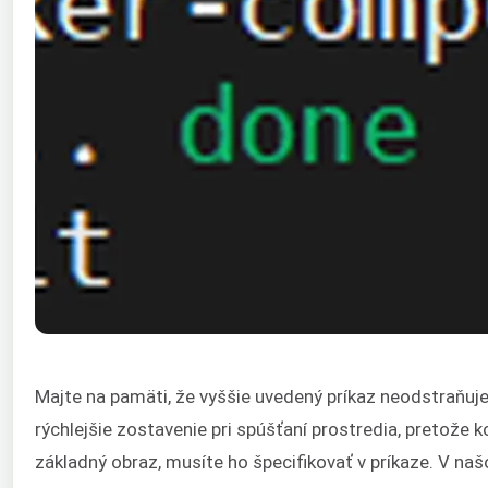
Majte na pamäti, že vyššie uvedený príkaz neodstraňuj
rýchlejšie zostavenie pri spúšťaní prostredia, pretože k
základný obraz, musíte ho špecifikovať v príkaze. V n