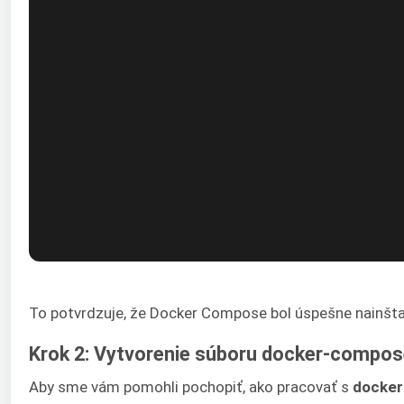
To potvrdzuje, že Docker Compose bol úspešne nainšt
Krok 2: Vytvorenie súboru docker-compos
Aby sme vám pomohli pochopiť, ako pracovať s
docker