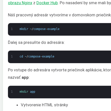
obrazu Nginx
z
Docker Hub
. Po nasadení by sme mali b
Náš pracovný adresár vytvoríme v domovskom priečinku,
1
mkdir
~
/
compose
-
example
Ďalej sa presuňte do adresára:
1
cd
~
/
compose
-
example
Po vstupe do adresára vytvorte priečinok aplikácie, 
nazvať
app
:
1
mkdir 
app
Vytvorenie HTML stránky