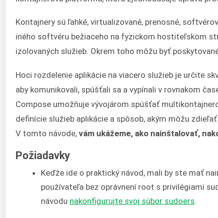
Kontajnery sú ľahké, virtualizované, prenosné, softvér
iného softvéru bežiaceho na fyzickom hostiteľskom str
izolovaných služieb. Okrem toho môžu byť poskytované n
Hoci rozdelenie aplikácie na viacero služieb je určite s
aby komunikovali, spúšťali sa a vypínali v rovnakom ča
Compose umožňuje vývojárom spúšťať multikontajnerov
definície služieb aplikácie a spôsob, akým môžu zdieľať
V tomto návode,
vám ukážeme, ako nainštalovať, nak
Požiadavky
Keďže ide o praktický návod, mali by ste mať na
používateľa bez oprávnení root s privilégiami su
návodu
nakonfigurujte svoj súbor sudoers
.