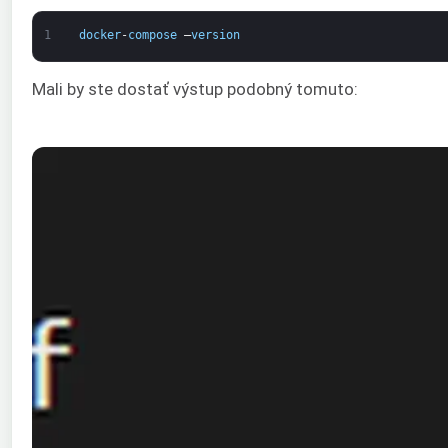
1
docker
-
compose
–
version
Mali by ste dostať výstup podobný tomuto: