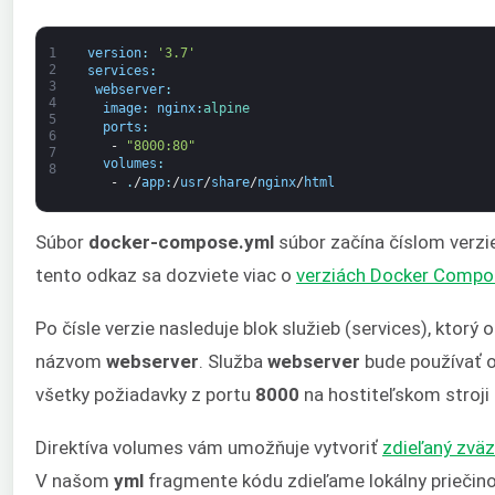
1
version
:
'3.7'
2
services
:
3
webserver
:
4
image
:
nginx
:
alpine
5
ports
:
6
-
"8000:80"
7
volumes
:
8
-
.
/
app
:
/
usr
/
share
/
nginx
/
html
Súbor
docker-compose.yml
súbor začína číslom verzie
tento odkaz sa dozviete viac o
verziách Docker Compo
Po čísle verzie nasleduje blok služieb (services), ktorý
názvom
webserver
. Služba
webserver
bude používať 
všetky požiadavky z portu
8000
na hostiteľskom stroji
Direktíva volumes vám umožňuje vytvoriť
zdieľaný zvä
V našom
yml
fragmente kódu zdieľame lokálny priečin