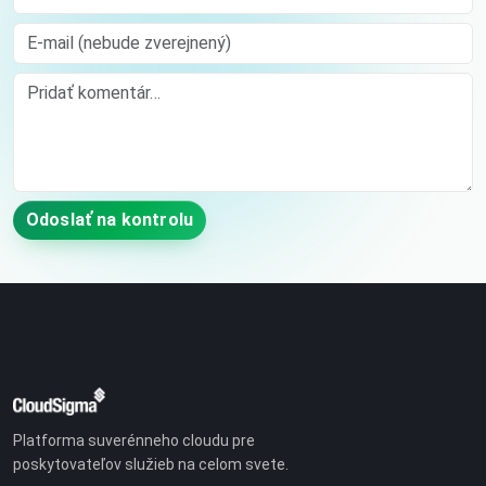
E-mail (nebude zverejnený)
Comment
Odoslať na kontrolu
Platforma suverénneho cloudu pre
poskytovateľov služieb na celom svete.