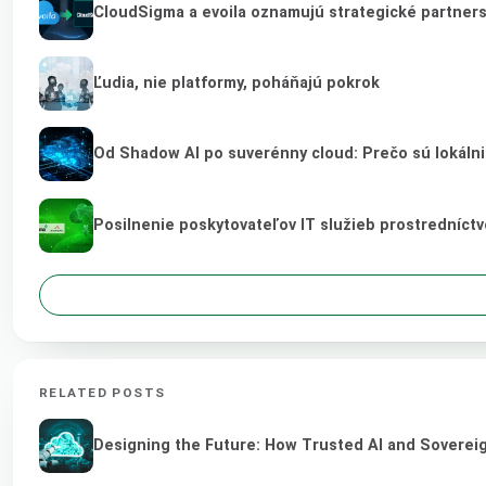
CloudSigma a evoila oznamujú strategické partner
Ľudia, nie platformy, poháňajú pokrok
Od Shadow AI po suverénny cloud: Prečo sú lokálni
Posilnenie poskytovateľov IT služieb prostredníct
RELATED POSTS
Designing the Future: How Trusted AI and Sovereig