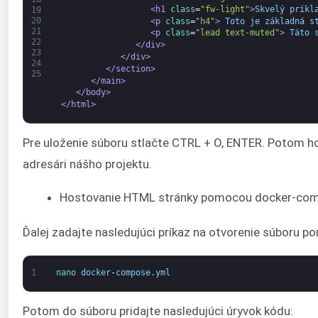
<h1 
class
=
"fw-light"
>
Skvelý príkl
19
20
<p 
class
=
"h4"
>
 Toto je základná s
21
<p 
class
=
"lead text-muted"
>
 Táto 
22
</div>
23
</div>
24
</section>
25
</main>
</body>
</html>
Pre uloženie súboru stlačte CTRL + O, ENTER. Potom h
adresári nášho projektu.
Hostovanie HTML stránky pomocou docker-co
Ďalej zadajte nasledujúci príkaz na otvorenie súboru 
1
nano 
docker
-
compose
.
yml
Potom do súboru pridajte nasledujúci úryvok kódu: