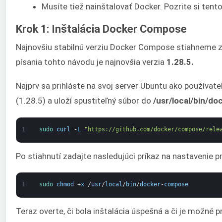
Musíte tiež nainštalovať Docker. Pozrite si ten
Krok 1: Inštalácia Docker Compose
Najnovšiu stabilnú verziu Docker Compose stiahneme 
písania tohto návodu je najnovšia verzia
1.28.5.
Najprv sa prihláste na svoj server Ubuntu ako používate
(1.28.5) a uloží spustiteľný súbor do
/usr/local/bin/d
1
sudo 
curl
-
L
"https://github.com/docker/compose/rele
Po stiahnutí zadajte nasledujúci príkaz na nastavenie p
1
sudo 
chmod
+
x
/
usr
/
local
/
bin
/
docker
-
compose
Teraz overte, či bola inštalácia úspešná a či je možné 