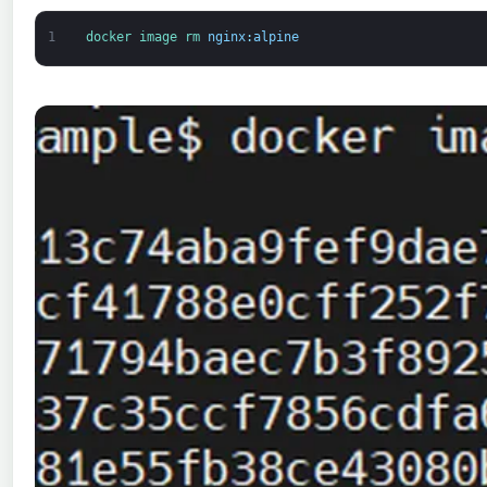
1
docker 
image 
rm 
nginx
:
alpine