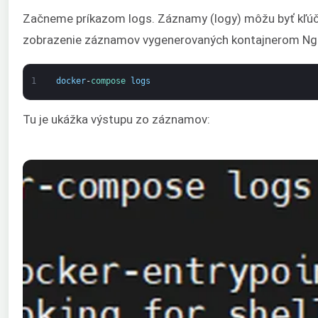
Začneme príkazom logs. Záznamy (logy) môžu byť kľúčové
zobrazenie záznamov vygenerovaných kontajnerom Ngi
1
docker
-
compose 
logs
Tu je ukážka výstupu zo záznamov: