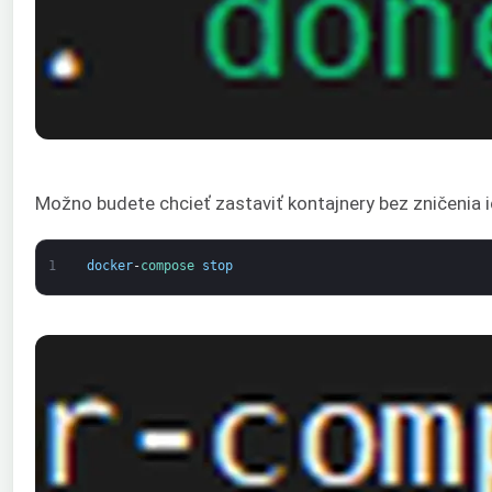
Možno budete chcieť zastaviť kontajnery bez zničenia ic
1
docker
-
compose 
stop