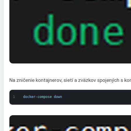
Na zničenie kontajnerov, sietí a zväzkov spojených s k
1
docker
-
compose 
down