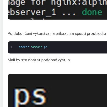
Po dokončení vykonávania príkazu sa spustí prostredie 
1
docker
-
compose 
ps
Mali by ste dostať podobný výstup: