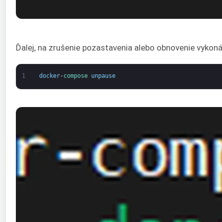
Ďalej, na zrušenie pozastavenia alebo obnovenie vykoná
1
docker
-
compose 
unpause