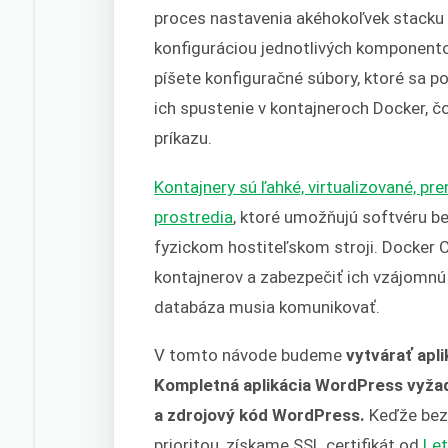
proces nastavenia akéhokoľvek stacku t
konfiguráciou jednotlivých komponento
píšete konfiguračné súbory, ktoré sa po
ich spustenie v kontajneroch Docker, 
príkazu.
Kontajnery sú ľahké, virtualizované, p
prostredia
, ktoré umožňujú softvéru b
fyzickom hostiteľskom stroji. Docker
kontajnerov a zabezpečiť ich vzájomnú 
databáza musia komunikovať.
V tomto návode budeme
vytvárať apl
Kompletná aplikácia WordPress vyžad
a zdrojový kód WordPress.
Keďže bez
prioritou, získame SSL certifikát od
Let