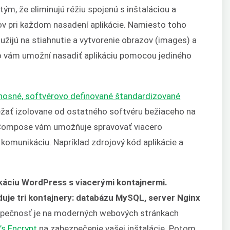
ým, že eliminujú réžiu spojenú s inštaláciou a
v pri každom nasadení aplikácie. Namiesto toho
užijú na stiahnutie a vytvorenie obrazov (images) a
čo vám umožní nasadiť aplikáciu pomocou jediného
renosné, softvérovo definované štandardizované
ežať izolovane od ostatného softvéru bežiaceho na
 Compose vám umožňuje spravovať viacero
komunikáciu. Napríklad zdrojový kód aplikácie a
ikáciu WordPress s viacerými kontajnermi.
uje tri kontajnery: databázu MySQL, server Nginx
pečnosť je na moderných webových stránkach
’s Encrypt
na zabezpečenie vašej inštalácie. Potom