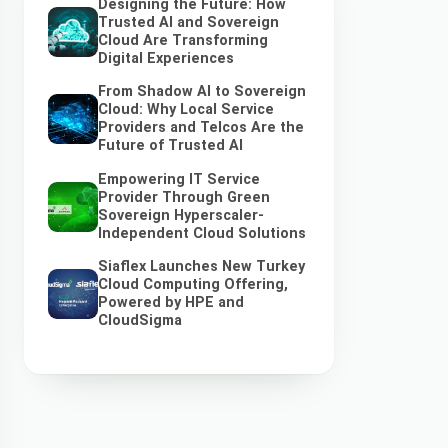
Designing the Future: How
Trusted AI and Sovereign
Cloud Are Transforming
Digital Experiences
From Shadow AI to Sovereign
Cloud: Why Local Service
Providers and Telcos Are the
Future of Trusted AI
Empowering IT Service
Provider Through Green
Sovereign Hyperscaler-
Independent Cloud Solutions
Siaflex Launches New Turkey
Cloud Computing Offering,
Powered by HPE and
CloudSigma