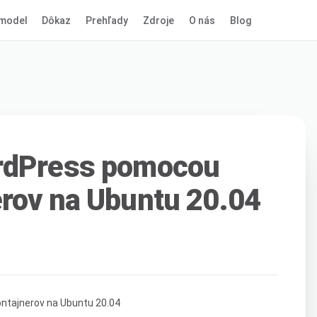
model
Dôkaz
Prehľady
Zdroje
O nás
Blog
rdPress pomocou
rov na Ubuntu 20.04