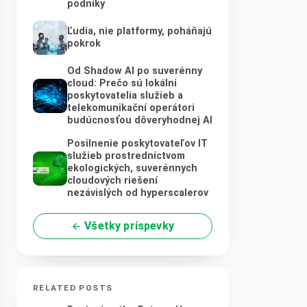
podniky
Ľudia, nie platformy, poháňajú
pokrok
Od Shadow AI po suverénny
cloud: Prečo sú lokálni
poskytovatelia služieb a
telekomunikační operátori
budúcnosťou dôveryhodnej AI
Posilnenie poskytovateľov IT
služieb prostredníctvom
ekologických, suverénnych
cloudových riešení
nezávislých od hyperscalerov
Všetky príspevky
RELATED POSTS