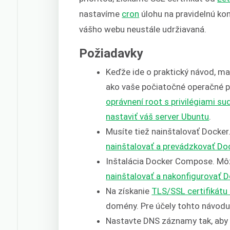
nastavíme
cron
úlohu na pravidelnú kon
vášho webu neustále udržiavaná.
Požiadavky
Keďže ide o praktický návod, m
ako vaše počiatočné operačné pr
oprávnení root s privilégiami su
nastaviť váš server Ubuntu
.
Musíte tiež nainštalovať Docker
nainštalovať a prevádzkovať Do
Inštalácia Docker Compose. Mô
nainštalovať a nakonfigurovať
Na získanie
TLS/SSL certifikátu 
domény. Pre účely tohto návod
Nastavte DNS záznamy tak, aby 