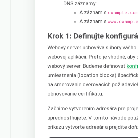
DNS záznamy:
A záznam s
example.co
A záznam s
www.exampl
Krok 1: Definujte konfigur
Webový server uchováva súbory vášho 
webovej aplikácii. Preto je vhodné, aby
webový server. Budeme definovať
konf
umiestnenia (location blocks) špecifi
na smerovanie overovacích požiadaviek
obnovovanie certifikátu.
Začnime vytvorením adresára pre projek
uprednostňujete. V tomto návode pou
príkazu vytvorte adresár a prejdite doň