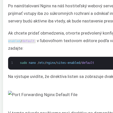
Po nainštalovaní Nginx na náš hostiteľský webový serv
prijímať vstupy iba zo súkromných rozhraní a odnikiaľ i
servery budú aktívne iba vtedy, ak bude nastavenie pre
Ak chcete pridať obmedzenia, otvorte predvolený konfi
v ľubovoľnom textovom editore podľa vá
enabled
/
default
zadajte:
1
sudo 
nano
/
etc
/
nginx
/
sites
-
enabled
/
default
Na výstupe uvidíte, že direktíva listen sa zobrazuje dvak
V tomto návode používame prvú direktívu na demonštrá