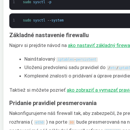
1
sudo 
sysctl
-
p
1
sudo 
sysctl
--
system
Základné nastavenie firewallu
Najprv si prejdite návod na
ako nastaviť základný firewa
Nainštalovaný
iptables
-
persistent
Uloženú predvolenú sadu pravidiel do
/
etc
/
iptab
Komplexné znalosti o pridávaní a úprave pravid
Taktiež si môžete pozrieť
ako zobraziť a vymazať pravid
Pridanie pravidiel presmerovania
Nakonfigurujeme náš firewall tak, aby zabezpečil, že p
rozhrania (
) na porte
bude presmerovaná na na
eth0
80