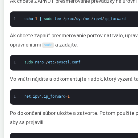
Ak chcete ZAPNÚŤ presmerovanie prevádzky na úrovni j
1
echo
1
|
sudo 
tee
/
proc
/
sys
/
net
/
ipv4
/
ip_forward
Ak chcete zapnúť presmerovanie portov natrvalo, upra
oprávneniami
a zadajte:
sudo
1
sudo 
nano
/
etc
/
sysctl
.
conf
Vo vnútri nájdite a odkomentujte riadok, ktorý vyzerá t
1
net
.
ipv4
.
ip_forward
=
1
Po dokončení súbor uložte a zatvorte. Potom použite 
aby sa prejavili: