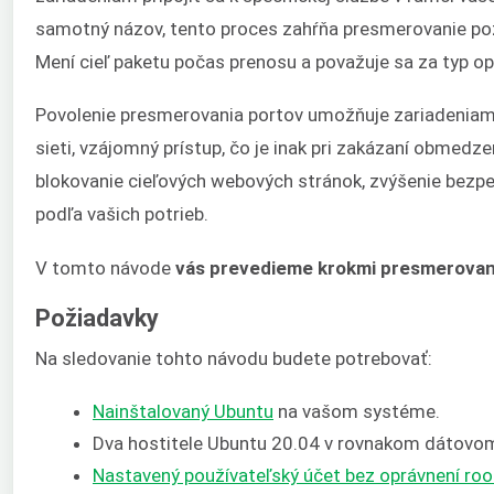
samotný názov, tento proces zahŕňa presmerovanie požia
Mení cieľ paketu počas prenosu a považuje sa za typ op
Povolenie presmerovania portov umožňuje zariadeniam al
sieti, vzájomný prístup, čo je inak pri zakázaní obmed
blokovanie cieľových webových stránok, zvýšenie bezpe
podľa vašich potrieb.
V tomto návode
vás prevedieme krokmi presmerovani
Požiadavky
Na sledovanie tohto návodu budete potrebovať:
Nainštalovaný Ubuntu
na vašom systéme.
Dva hostitele Ubuntu 20.04 v rovnakom dátovo
Nastavený používateľský účet bez oprávnení root