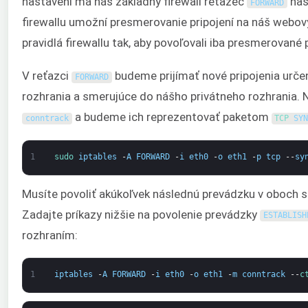
nastavení má náš základný firewall reťazec
nas
FORWARD
firewallu umožní presmerovanie pripojení na náš webo
pravidlá firewallu tak, aby povoľovali iba presmerované
V reťazci
budeme prijímať nové pripojenia urče
FORWARD
rozhrania a smerujúce do nášho privátneho rozhrania. 
a budeme ich reprezentovať paketom
conntrack
TCP 
SY
1
sudo 
iptables
-
A
FORWARD
-
i
eth0
-
o
eth1
-
p
tcp
--
sy
Musíte povoliť akúkoľvek následnú prevádzku v oboch s
Zadajte príkazy nižšie na povolenie prevádzky
ESTABLISH
rozhraním:
1
iptables
-
A
FORWARD
-
i
eth0
-
o
eth1
-
m
conntrack
--
c