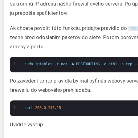
súkromnú IP adresu nášho firewallového servera. Po úp
ju prepošle späť klientovi.
Ak chcete povoliť túto funkciu, pridajte pravidlo do
POS
tesne pred odoslaním paketov do siete. Potom porovna
adresy a portu:
1
sudo 
iptables
-
t
nat
-
A
POSTROUTING
-
o
eth1
-
p
tcp
-
Po zavedení tohto pravidla by mal byť náš webový serv
firewallu do webového prehliadača:
1
curl
203.0.113.15
Uvidíte výstup: