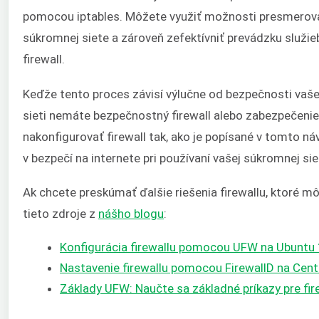
pomocou iptables. Môžete využiť možnosti presmerova
súkromnej siete a zároveň zefektívniť prevádzku služie
firewall.
Keďže tento proces závisí výlučne od bezpečnosti vašej 
sieti nemáte bezpečnostný firewall alebo zabezpečenie
nakonfigurovať firewall tak, ako je popísané v tomto 
v bezpečí na internete pri používaní vašej súkromnej sie
Ak chcete preskúmať ďalšie riešenia firewallu, ktoré 
tieto zdroje z
nášho blogu
:
Konfigurácia firewallu pomocou UFW na Ubuntu
Nastavenie firewallu pomocou FirewallD na Cen
Základy UFW: Naučte sa základné príkazy pre fir