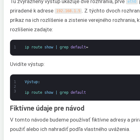
Tu zvýraznený výstup ukazuje dve rozhrania, prvé
eth0
priradené k adrese
. Z týchto dvoch rozhran
192.168.1.5
príkaz na ich rozlíšenie a zistenie verejného rozhrania, 
rozlíšenie zadajte:
1
ip 
route 
show
|
grep 
default
=
Uvidíte výstup:
1
Výstup
:
2
3
ip 
route 
show
|
grep 
default
Fiktívne údaje pre návod
V tomto návode budeme používať fiktívne adresy a prir
použiť alebo ich nahradiť podľa vlastného uváženia.