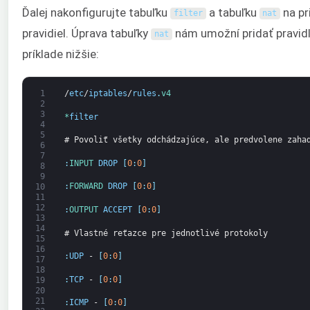
Ďalej nakonfigurujte tabuľku
a tabuľku
na pr
filter
nat
pravidiel. Úprava tabuľky
nám umožní pridať pravid
nat
príklade nižšie:
1
/
etc
/
iptables
/
rules
.
v4
2
3
*
filter
4
5
# Povoliť všetky odchádzajúce, ale predvolene zaha
6
7
:
INPUT 
DROP
[
0
:
0
]
8
9
:
FORWARD 
DROP
[
0
:
0
]
10
11
12
:
OUTPUT 
ACCEPT
[
0
:
0
]
13
14
# Vlastné reťazce pre jednotlivé protokoly
15
16
:
UDP
-
[
0
:
0
]
17
18
:
TCP
-
[
0
:
0
]
19
20
21
:
ICMP
-
[
0
:
0
]