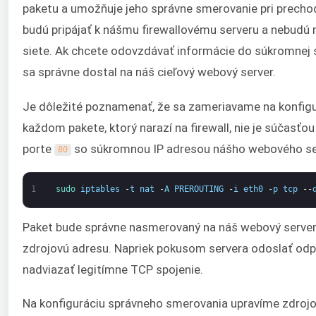
paketu a umožňuje jeho správne smerovanie pri prechode 
budú pripájať k nášmu firewallovému serveru a nebudú 
siete. Ak chcete odovzdávať informácie do súkromnej 
sa správne dostal na náš cieľový webový server.
Je dôležité poznamenať, že sa zameriavame na konfig
každom pakete, ktorý narazí na firewall, nie je súčas
porte
so súkromnou IP adresou nášho webového se
80
1
sudo 
iptables
-
t
nat
-
A
PREROUTING
-
i
eth0
-
p
tcp
--
Paket bude správne nasmerovaný na náš webový server
zdrojovú adresu. Napriek pokusom servera odoslať od
nadviazať legitímne TCP spojenie.
Na konfiguráciu správneho smerovania upravíme zdroj