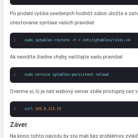
Po pridaní vyššie uvedených hodnôt súbor uložte a zatv
otestovanie syntaxe vašich pravidiel:
1
sudo 
iptables
-
restore
-
t
<
/
etc
/
iptables
/
rules
.
v4
Ak nevidíte žiadne chyby, načítajte sadu pravidiel:
1
sudo 
service 
iptables
-
persistent 
reload
Overme si, či je náš webový server stále prístupný cez v
1
curl
203.0.113.15
Záver
Na konci tohto návodu by ste mali bez problémov zvlá