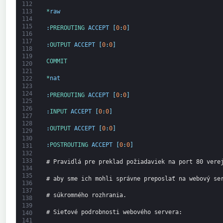
112
*
raw
113
114
115
:
PREROUTING 
ACCEPT
[
0
:
0
]
116
117
:
OUTPUT 
ACCEPT
[
0
:
0
]
118
119
COMMIT
120
121
*
nat
122
123
124
:
PREROUTING 
ACCEPT
[
0
:
0
]
125
126
:
INPUT 
ACCEPT
[
0
:
0
]
127
128
:
OUTPUT 
ACCEPT
[
0
:
0
]
129
130
:
POSTROUTING 
ACCEPT
[
0
:
0
]
131
132
133
# Pravidlá pre preklad požiadaviek na port 80 vere
134
135
# aby sme ich mohli správne preposlať na webový se
136
137
# súkromného rozhrania.
138
139
# Sieťové podrobnosti webového servera:
140
141