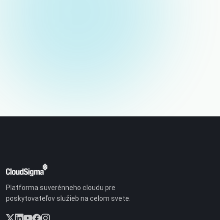
E-mail (nebude zverejnený)
Platforma suverénneho cloudu pre
poskytovateľov služieb na celom svete.