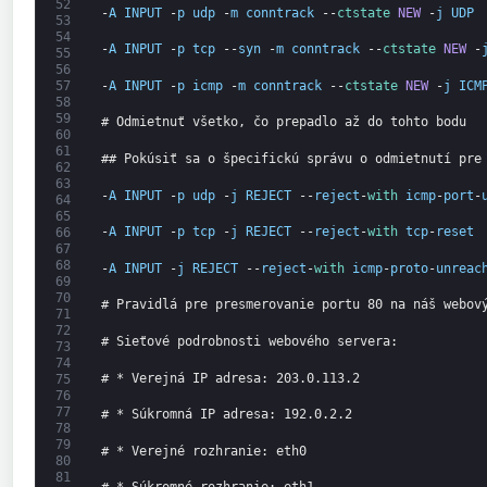
52
-
A
INPUT
-
p
udp
-
m
conntrack
--
ctstate 
NEW
-
j
UDP
53
54
-
A
INPUT
-
p
tcp
--
syn
-
m
conntrack
--
ctstate 
NEW
-
55
56
-
A
INPUT
-
p
icmp
-
m
conntrack
--
ctstate 
NEW
-
j
ICM
57
58
59
# Odmietnuť všetko, čo prepadlo až do tohto bodu
60
61
## Pokúsiť sa o špecifickú správu o odmietnutí pre
62
63
-
A
INPUT
-
p
udp
-
j
REJECT
--
reject
-
with 
icmp
-
port
-
64
65
-
A
INPUT
-
p
tcp
-
j
REJECT
--
reject
-
with 
tcp
-
reset
66
67
68
-
A
INPUT
-
j
REJECT
--
reject
-
with 
icmp
-
proto
-
unreac
69
70
# Pravidlá pre presmerovanie portu 80 na náš webov
71
72
# Sieťové podrobnosti webového servera:
73
74
# * Verejná IP adresa: 203.0.113.2
75
76
77
# * Súkromná IP adresa: 192.0.2.2
78
79
# * Verejné rozhranie: eth0
80
81