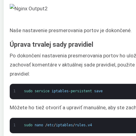
Naše nastavenie presmerovania portov je dokončené.
Úprava trvalej sady pravidiel
Po dokončení nastavenia presmerovania portov ho uložím
zachovať komentáre v aktuálnej sade pravidiel, použite
pravidiel:
1
sudo 
service 
iptables
-
persistent 
save
Môžete ho tiež otvoriť a upraviť manuálne, aby ste za
1
sudo 
nano
/
etc
/
iptables
/
rules
.
v4