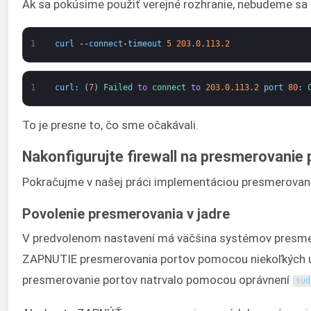
Ak sa pokúsime použiť verejné rozhranie, nebudeme sa 
1
curl
--
connect
-
timeout
5
203.0.113.2
1
curl
:
(
7
)
Failed 
to
connect 
to
203.0.113.2
port
80
:
To je presne to, čo sme očakávali.
Nakonfigurujte firewall na presmerovanie 
Pokračujme v našej práci implementáciou presmerovania
Povolenie presmerovania v jadre
V predvolenom nastavení má väčšina systémov presm
ZAPNUTIE presmerovania portov pomocou niekoľkých úp
presmerovanie portov natrvalo pomocou oprávnení
sud