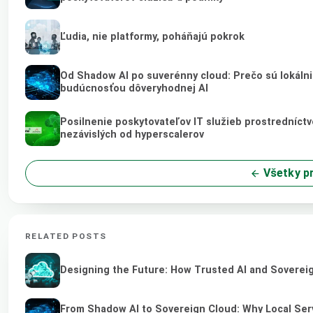
Ľudia, nie platformy, poháňajú pokrok
Od Shadow AI po suverénny cloud: Prečo sú lokálni 
budúcnosťou dôveryhodnej AI
Posilnenie poskytovateľov IT služieb prostredníct
nezávislých od hyperscalerov
Všetky p
RELATED POSTS
Designing the Future: How Trusted AI and Sovereig
From Shadow AI to Sovereign Cloud: Why Local Serv