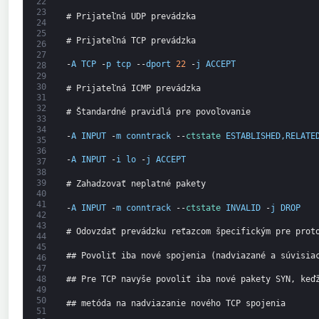
22
23
# Prijateľná UDP prevádzka
24
25
# Prijateľná TCP prevádzka
26
27
-
A
TCP
-
p
tcp
--
dport
22
-
j
ACCEPT
28
29
30
# Prijateľná ICMP prevádzka
31
32
# Štandardné pravidlá pre povoľovanie
33
34
-
A
INPUT
-
m
conntrack
--
ctstate 
ESTABLISHED
,
RELATE
35
36
-
A
INPUT
-
i
lo
-
j
ACCEPT
37
38
39
# Zahadzovať neplatné pakety
40
41
-
A
INPUT
-
m
conntrack
--
ctstate 
INVALID
-
j
DROP
42
43
# Odovzdať prevádzku reťazcom špecifickým pre prot
44
45
## Povoliť iba nové spojenia (nadviazané a súvisia
46
47
48
## Pre TCP navyše povoliť iba nové pakety SYN, keď
49
50
## metóda na nadviazanie nového TCP spojenia
51