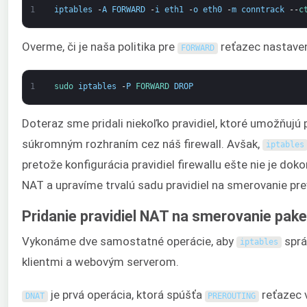
1
iptables
-
A
FORWARD
-
i
eth1
-
o
eth0
-
m
conntrack
--
c
Overme, či je naša politika pre
reťazec nastave
FORWARD
1
sudo 
iptables
-
P
FORWARD 
DROP
Doteraz sme pridali niekoľko pravidiel, ktoré umožňuj
súkromným rozhraním cez náš firewall. Avšak,
iptables
pretože konfigurácia pravidiel firewallu ešte nie je do
NAT a upravíme trvalú sadu pravidiel na smerovanie pr
Pridanie pravidiel NAT na smerovanie pak
Vykonáme dve samostatné operácie, aby
sprá
iptables
klientmi a webovým serverom.
je prvá operácia, ktorá spúšťa
reťazec 
DNAT
PREROUTING