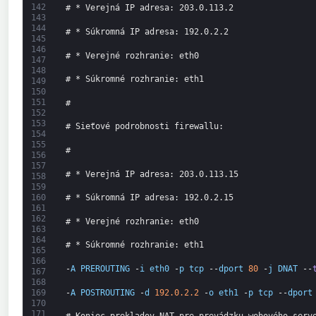
142
# * Verejná IP adresa: 203.0.113.2
143
144
# * Súkromná IP adresa: 192.0.2.2
145
146
# * Verejné rozhranie: eth0
147
148
# * Súkromné rozhranie: eth1
149
150
151
#
152
153
# Sieťové podrobnosti firewallu:
154
155
#
156
157
# * Verejná IP adresa: 203.0.113.15
158
159
160
# * Súkromná IP adresa: 192.0.2.15
161
162
# * Verejné rozhranie: eth0
163
164
# * Súkromné rozhranie: eth1
165
166
-
A
PREROUTING
-
i
eth0
-
p
tcp
--
dport
80
-
j
DNAT
--
167
168
-
A
POSTROUTING
-
d
192.0.2.2
-
o
eth1
-
p
tcp
--
dport
169
170
171