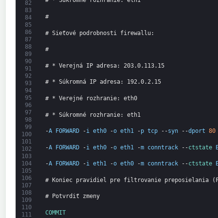
# * Súkromné rozhranie: eth1
82
83
#
84
85
86
# Sieťové podrobnosti firewallu:
87
88
#
89
90
# * Verejná IP adresa: 203.0.113.15
91
92
# * Súkromná IP adresa: 192.0.2.15
93
94
95
# * Verejné rozhranie: eth0
96
97
# * Súkromné rozhranie: eth1
98
99
-
A
FORWARD
-
i
eth0
-
o
eth1
-
p
tcp
--
syn
--
dport
80
100
101
-
A
FORWARD
-
i
eth0
-
o
eth1
-
m
conntrack
--
ctstate 
102
103
104
-
A
FORWARD
-
i
eth1
-
o
eth0
-
m
conntrack
--
ctstate 
105
106
# Koniec pravidiel pre filtrovanie preposielania (
107
108
# Potvrdiť zmeny
109
110
COMMIT
111