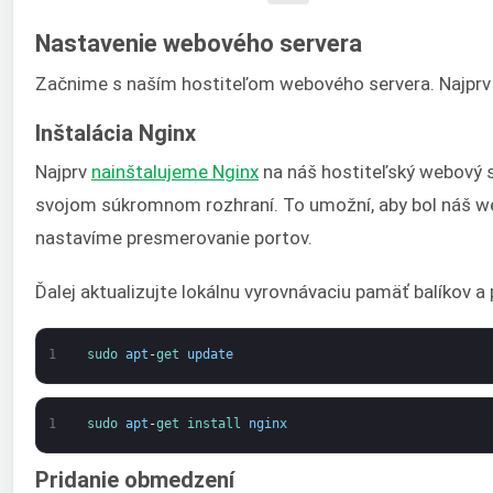
Nastavenie webového servera
Začnime s naším hostiteľom webového servera. Najprv
Inštalácia Nginx
Najprv
nainštalujeme Nginx
na náš hostiteľský webový s
svojom súkromnom rozhraní. To umožní, aby bol náš we
nastavíme presmerovanie portov.
Ďalej aktualizujte lokálnu vyrovnávaciu pamäť balíkov a
1
sudo 
apt
-
get 
update
1
sudo 
apt
-
get 
install 
nginx
Pridanie obmedzení