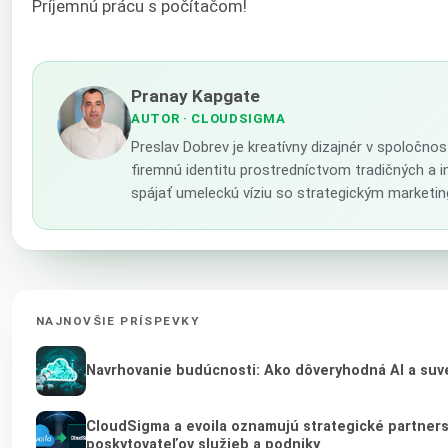
Príjemnú prácu s počítačom!
Pranay Kapgate
AUTOR
· CLOUDSIGMA
Preslav Dobrev je kreatívny dizajnér v spoločno
firemnú identitu prostredníctvom tradičných a 
spájať umeleckú víziu so strategickým marketin
NAJNOVŠIE PRÍSPEVKY
Navrhovanie budúcnosti: Ako dôveryhodná AI a suve
CloudSigma a evoila oznamujú strategické partner
poskytovateľov služieb a podniky