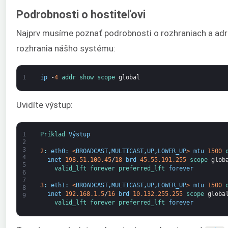
Podrobnosti o hostiteľovi
Najprv musíme poznať podrobnosti o rozhraniach a adr
rozhrania nášho systému:
1
ip
-
4
addr 
show 
scope 
global
Uvidíte výstup:
1
Príklad 
Výstup
2
3
2
:
eth0
:
<
BROADCAST
,
MULTICAST
,
UP
,
LOWER_UP
>
mtu
1500
4
inet
198.51.100.45
/
18
brd
45.55.191.255
scope 
glob
5
valid_lft 
forever 
preferred_lft 
forever
6
7
3
:
eth1
:
<
BROADCAST
,
MULTICAST
,
UP
,
LOWER_UP
>
mtu
1500
8
inet
192.168.1.5
/
16
brd
10.132.255.255
scope 
globa
9
valid_lft 
forever 
preferred_lft 
forever