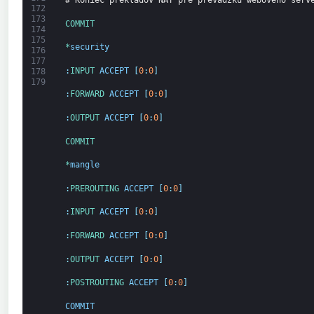
# Koniec prekladov NAT pre prevádzku webového serv
172
173
COMMIT
174
175
*
security
176
177
:
INPUT 
ACCEPT
[
0
:
0
]
178
179
:
FORWARD 
ACCEPT
[
0
:
0
]
:
OUTPUT 
ACCEPT
[
0
:
0
]
COMMIT
*
mangle
:
PREROUTING 
ACCEPT
[
0
:
0
]
:
INPUT 
ACCEPT
[
0
:
0
]
:
FORWARD 
ACCEPT
[
0
:
0
]
:
OUTPUT 
ACCEPT
[
0
:
0
]
:
POSTROUTING 
ACCEPT
[
0
:
0
]
COMMIT