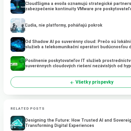
CloudSigma a evoila oznamujú strategické partners
zabezpečenie kontinuity VMware pre poskytovateľo
Ľudia, nie platformy, poháňajú pokrok
Od Shadow AI po suverénny cloud: Prečo sú lokálni
služieb a telekomunikační operátori budúcnosťou 
Posilnenie poskytovateľov IT služieb prostredníct
suverénnych cloudových riešení nezávislých od hy
Všetky príspevky
RELATED POSTS
Designing the Future: How Trusted AI and Soverei
Transforming Digital Experiences