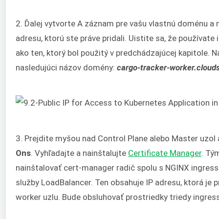
2. Ďalej vytvorte A záznam pre vašu vlastnú doménu a 
adresu, ktorú ste práve pridali. Uistite sa, že používat
ako ten, ktorý bol použitý v predchádzajúcej kapitole. 
nasledujúci názov domény:
cargo-tracker-worker.cloud
3. Prejdite myšou nad Control Plane alebo Master uzol a
Ons
. Vyhľadajte a nainštalujte
Certificate Manager
. Tý
nainštalovať cert-manager radič spolu s NGINX ingres
služby LoadBalancer. Ten obsahuje IP adresu, ktorá je 
worker uzlu. Bude obsluhovať prostriedky triedy ingress