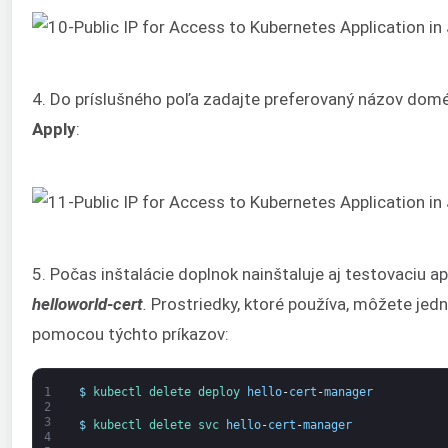
4. Do príslušného poľa zadajte preferovaný názov domén
Apply
:
5. Počas inštalácie doplnok nainštaluje aj testovaciu a
helloworld-cert
.
Prostriedky, ktoré používa, môžete je
pomocou týchto príkazov:
1
$
kubectl 
delete 
deploy 
hello
-
cert
-
manager
2
3
$
kubectl 
delete 
svc 
hello
-
cert
-
manager
4