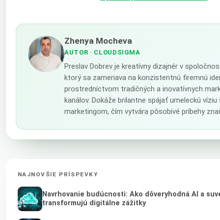
Zhenya Mocheva
AUTOR
· CLOUDSIGMA
Preslav Dobrev je kreatívny dizajnér v spoločno
ktorý sa zameriava na konzistentnú firemnú ide
prostredníctvom tradičných a inovatívnych mar
kanálov. Dokáže brilantne spájať umeleckú víziu
marketingom, čím vytvára pôsobivé príbehy zna
NAJNOVŠIE PRÍSPEVKY
Navrhovanie budúcnosti: Ako dôveryhodná AI a suv
transformujú digitálne zážitky