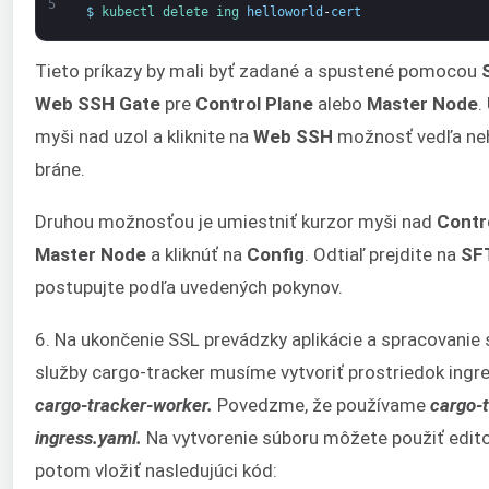
5
$
kubectl 
delete 
ing 
helloworld
-
cert
Tieto príkazy by mali byť zadané a spustené pomocou
S
Web SSH Gate
pre
Control Plane
alebo
Master Node
.
myši nad uzol a kliknite na
Web SSH
možnosť vedľa neh
bráne.
Druhou možnosťou je umiestniť kurzor myši nad
Contr
Master Node
a kliknúť na
Config
. Odtiaľ prejdite na
SF
postupujte podľa uvedených pokynov.
6. Na ukončenie SSL prevádzky aplikácie a spracovanie
služby cargo-tracker musíme vytvoriť prostriedok ing
cargo-tracker-worker.
Povedzme, že používame
cargo-
ingress.yaml.
Na vytvorenie súboru môžete použiť edito
potom vložiť nasledujúci kód: