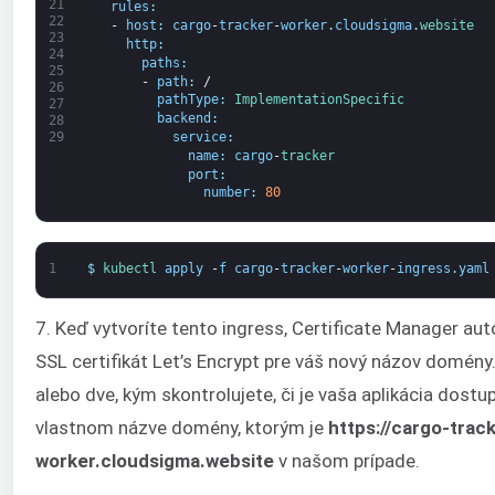
21
rules
:
22
-
host
:
cargo
-
tracker
-
worker
.
cloudsigma
.
website
23
http
:
24
paths
:
25
-
path
:
/
26
pathType
:
ImplementationSpecific
27
backend
:
28
service
:
29
name
:
cargo
-
tracker
port
:
number
:
80
1
$
kubectl 
apply
-
f
cargo
-
tracker
-
worker
-
ingress
.
yaml
7. Keď vytvoríte tento ingress, Certificate Manager au
SSL certifikát Let’s Encrypt pre váš nový názov domény
alebo dve, kým skontrolujete, či je vaša aplikácia dost
vlastnom názve domény, ktorým je
https://cargo-trac
worker.cloudsigma.website
v našom prípade.