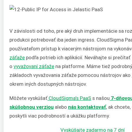
V závislosti od toho, pre aký druh implementácie sa ro
produkcii potrebovať iba jeden ingress. CloudSigma Pa
používateľom prístup k viacerým nástrojom na vykoná
záťaže
podľa potrieb ich aplikácií. Neváhajte si prečítať
o
vyvažovaní záťaže
na platforme. Máme tiež podrobný
základoch vyvažovania záťaže pomocou nástrojov ako
okrem iných dostupných nástrojov.
Môžete vyskúšať
CloudSigma’s PaaS
s našou
7-dňovou
skúšobnou verziou
alebo
nás kontaktovať
, ak chcete
poskytli viac podrobností a ukážku platformy.
Vyskúšajte zadarmo na 7 dní