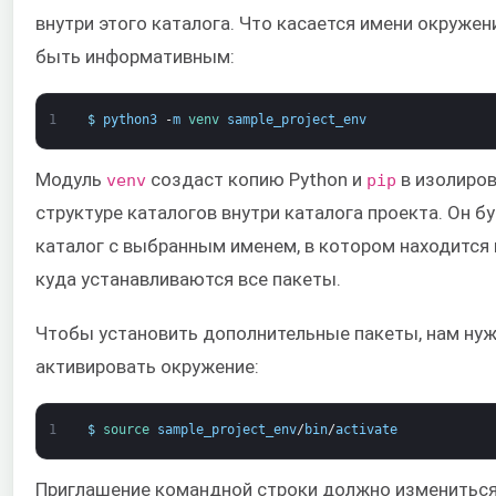
внутри этого каталога. Что касается имени окружен
быть информативным:
1
$
python3
-
m
venv 
sample_project_env
Модуль
создаст копию Python и
в изолиро
venv
pip
структуре каталогов внутри каталога проекта. Он 
каталог с выбранным именем, в котором находится 
куда устанавливаются все пакеты.
Чтобы установить дополнительные пакеты, нам ну
активировать окружение:
1
$
source 
sample_project_env
/
bin
/
activate
Приглашение командной строки должно измениться