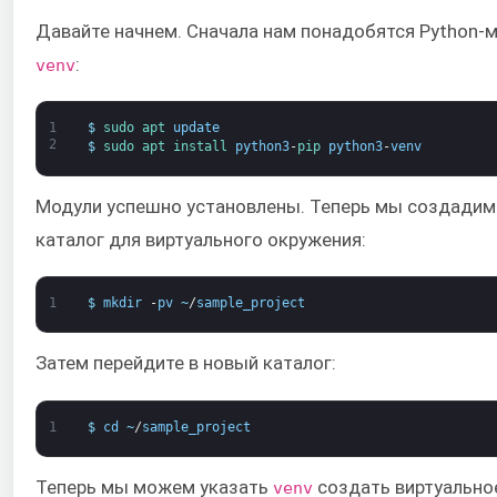
Давайте начнем. Сначала нам понадобятся Python-
:
venv
1
$
sudo 
apt 
update
2
$
sudo 
apt 
install 
python3
-
pip 
python3
-
venv
Модули успешно установлены. Теперь мы создадим
каталог для виртуального окружения:
1
$
mkdir
-
pv
~
/
sample_project
Затем перейдите в новый каталог:
1
$
cd
~
/
sample_project
Теперь мы можем указать
создать виртуально
venv