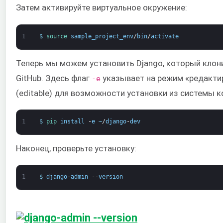
Затем активируйте виртуальное окружение:
1
$
source 
sample_project_env
/
bin
/
activate
Теперь мы можем установить Django, который клон
GitHub. Здесь флаг
указывает на режим «редакти
-e
(editable) для возможности установки из системы к
1
$
pip 
install
-
e
~
/
django
-
dev
Наконец, проверьте установку:
1
$
django
-
admin
--
version