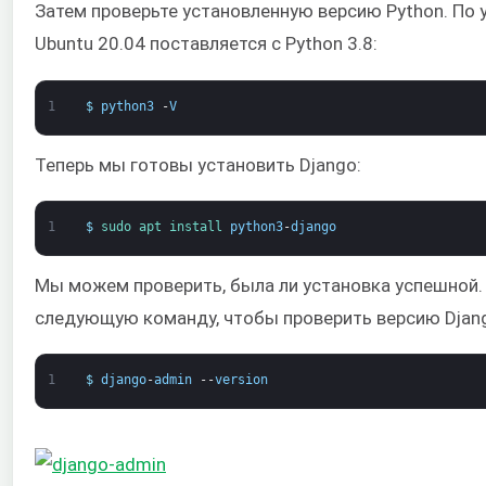
Затем проверьте установленную версию Python. По
Ubuntu 20.04 поставляется с Python 3.8:
1
$
python3
-
V
Теперь мы готовы установить Django:
1
$
sudo 
apt 
install 
python3
-
django
Мы можем проверить, была ли установка успешной.
следующую команду, чтобы проверить версию Djan
1
$
django
-
admin
--
version