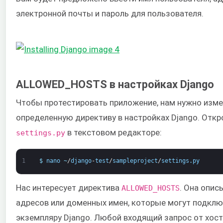
электронной почты и пароль для пользователя.
ALLOWED_HOSTS в настройках Django
Чтобы протестировать приложение, нам нужно изм
определенную директиву в настройках Django. Откр
в текстовом редакторе:
settings.py
1
$
nano
~
/
django
-
test
/
sampleproject
/
settings
.
py
Нас интересует директива
. Она опис
ALLOWED_HOSTS
адресов или доменных имен, которые могут подклю
экземпляру Django. Любой входящий запрос от хост