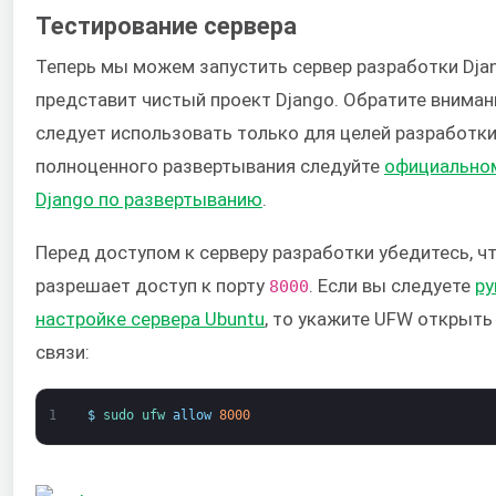
Тестирование сервера
Теперь мы можем запустить сервер разработки Djan
представит чистый проект Django. Обратите внимани
следует использовать только для целей разработки
полноценного развертывания следуйте
официальном
Django по развертыванию
.
Перед доступом к серверу разработки убедитесь, ч
разрешает доступ к порту
. Если вы следуете
ру
8000
настройке сервера Ubuntu
, то укажите UFW открыть
связи:
1
$
sudo 
ufw 
allow
8000