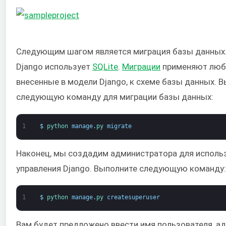
Следующим шагом является миграция базы данных
Django использует
SQLite
.
Миграции
применяют люб
внесенные в модели Django, к схеме базы данных. 
следующую команду для миграции базы данных:
1
$
python 
manage
.
py 
migrate
Наконец, мы создадим администратора для исполь
управления Django. Выполните следующую команду:
1
$
python 
manage
.
py 
createsuperuser
Вам будет предложено ввести имя пользователя, а