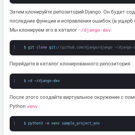
Затем клонируйте репозиторий Django. Он будет со
последние функции и исправления ошибок (в ущерб 
Мы клонируем его в каталог
:
~/django-dev
1
$
git 
clone
git
:
//github.com/django/django ~/django-
Перейдите в каталог клонированного репозитория:
1
$
cd
~
/
django
-
dev
После этого создайте виртуальное окружение с по
Python
:
venv
1
$
python3
-
m
venv 
sample_project_env