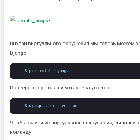
Внутри виртуального окружения мы теперь можем у
Django:
1
$
pip 
install 
django
Проверьте, прошла ли установка успешно:
1
$
django
-
admin
--
version
Чтобы выйти из виртуального окружения, выполни
команду: