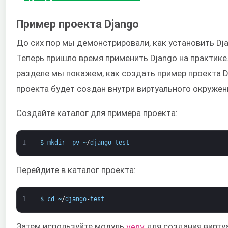
Пример проекта Django
До сих пор мы демонстрировали, как установить Dja
Теперь пришло время применить Django на практике.
разделе мы покажем, как создать пример проекта D
проекта будет создан внутри виртуального окружен
Создайте каталог для примера проекта:
1
$
mkdir
-
pv
~
/
django
-
test
Перейдите в каталог проекта:
1
$
cd
~
/
django
-
test
Затем используйте модуль
для создания вирту
venv