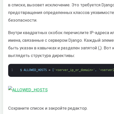
в списке, вызовет исключение. Это требуется Djang
предотвращения определенных классов уязвимосте
безопасности.
Внутри квадратных скобок перечислите IP-адреса 
имена, связанные с сервером Django. Каждый элем
быть указан в кавычках и разделен запятой (,). Вот 
выглядеть структура директивы:
1
$
ALLOWED_HOSTS
=
[
'<server_ip_or_domain>'
,
'<server
Сохраните список и закройте редактор.