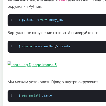
окружения Python:
1
$
python3
-
m
venv 
dummy_env
Виртуальное окружение готово. Активируйте его:
1
$
source 
dummy_env
/
bin
/
activate
Мы можем установить Django внутри окружения:
1
$
pip 
install 
django