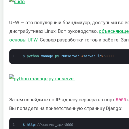
UFW — это популярный брандмауэр, доступный во в
дистрибутивах Linux. Вот руководство,
объясняюще
основы UFW
. Сервер разработки готов к работе. Зап
1
$
python 
manage
.
py 
runserver
<
server_ip
>
:
8000
Затем перейдите по IP-адресу сервера на порт
в
8000
Вы попадете на приветственную страницу Django:
1
$
http
:
//<server_ip>:8000