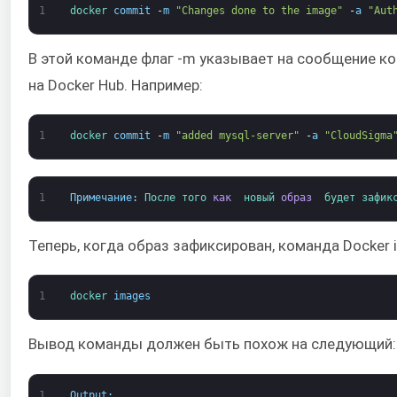
1
docker 
commit
-
m
"Changes done to the image"
-
a
"Aut
В этой команде флаг -m указывает на сообщение ком
на Docker Hub. Например:
1
docker 
commit
-
m
"added mysql-server"
-
a
"CloudSigma
1
Примечание
:
После 
того 
как 
новый 
образ 
будет 
зафик
Теперь, когда образ зафиксирован, команда Docker 
1
docker 
images
Вывод команды должен быть похож на следующий:
1
Output
: