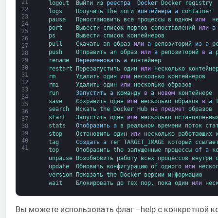
21
logout  
Выйти 
из 
реестра 
Docker
Docker 
registry
22
logs    
Получить 
the 
логи 
контейнера
a
container
23
pause   
Приостановить 
все 
процессы 
в 
одном 
или 
н
24
port    
Вывести список 
портов 
сопоставлений 
или
a
25
ps      
Вывести список 
контейнеров
26
pull    
Скачать 
an 
образ 
или
a
репозиторий 
из
a
р
27
push    
Отправить 
an 
образ 
или
a
репозиторий 
в
a
28
rename  
Переименовать
a
контейнер
29
30
restart 
Перезапустить 
один 
или
несколько 
контейне
31
rm      
Удалить 
один 
или
несколько 
контейнеров
32
rmi     
Удалить 
один 
или
несколько 
образов
33
run     
Запустить
a
команду 
в
a
новом
контейнере
34
save    
Сохранить 
один 
или
несколько 
образов 
в
a
35
search  
Искать 
the 
Docker 
Hub 
на предмет
образов
36
start   
Запустить 
один 
или
несколько 
остановленны
37
stats   
Отобразить
a
в реальном времени 
поток 
ста
38
39
stop    
Остановить 
один 
или
несколько 
работающих 
40
tag     
Создать
a
тег 
TARGET_IMAGE 
который 
ссылае
41
top     
Отобразить 
the 
запущенные 
процессы 
of
a
к
unpause 
Возобновить работу 
всех 
процессов 
внутри 
update  
Обновить 
конфигурацию 
of 
одного 
или
неско
version 
Показать 
the 
Docker 
версии 
информацию
wait    
Блокировать 
до тех пор, пока 
один 
или
нес
Вы можете использовать флаг –help с конкретной 