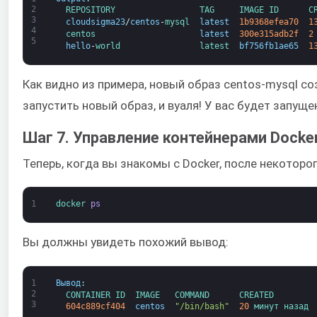
2
REPOSITORY                 
TAG     
IMAGE 
ID      
C
3
cloudsigma23
/
centos
-
mysql  
latest
1b9368efea70
1
4
centos                     
latest
300e315adb2f
2
5
hello
-
world                
latest  
bf756fb1ae65
1
Как видно из примера, новый образ centos-mysql с
запустить новый образ, и вуаля! У вас будет запу
Шаг 7. Управление контейнерами Docke
Теперь, когда вы знакомы с Docker, после некоторо
1
docker 
ps
Вы должны увидеть похожий вывод:
1
Вывод
:
2
CONTAINER 
ID  
IMAGE   
COMMAND      
CREATED        
3
604c889cf404
centos
"/bin/bash"
20
минут 
назад 