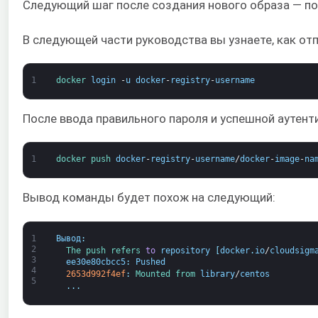
Следующий шаг после создания нового образа — по
В следующей части руководства вы узнаете, как отп
1
docker 
login
-
u
docker
-
registry
-
username
После ввода правильного пароля и успешной аутент
1
docker 
push 
docker
-
registry
-
username
/
docker
-
image
-
na
Вывод команды будет похож на следующий:
1
Вывод
:
2
The 
push 
refers 
to
repository
[
docker
.
io
/
cloudsigm
3
ee30e80cbcc5
:
Pushed
4
2653d992f4ef
:
Mounted 
from 
library
/
centos
5
.
.
.