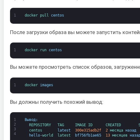
1
docker 
pull 
centos
После загрузки образа вы можете запустить контейн
1
docker 
run 
centos
Вы можете просмотреть список образов, загружен
1
docker 
images
Вы должны получить похожий вывод:
1
Вывод
:
2
REPOSITORY   
TAG     
IMAGE 
ID      
CREATED        
3
centos       
latest
300e315adb2f
2
месяца 
назад
4
hello
-
world  
latest  
bf756fb1ae65
13
месяцев 
наза