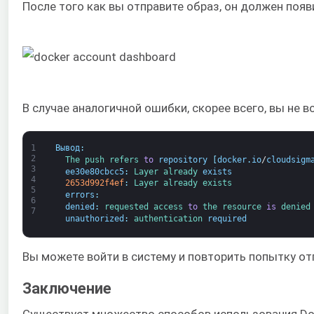
После того как вы отправите образ, он должен появ
В случае аналогичной ошибки, скорее всего, вы не в
1
Вывод
:
2
The 
push 
refers 
to
repository
[
docker
.
io
/
cloudsigm
3
ee30e80cbcc5
:
Layer 
already 
exists
4
2653d992f4ef
:
Layer 
already 
exists
5
errors
:
6
denied
:
requested 
access 
to
the 
resource 
is
denied
7
unauthorized
:
authentication 
required
Вы можете войти в систему и повторить попытку от
Заключение