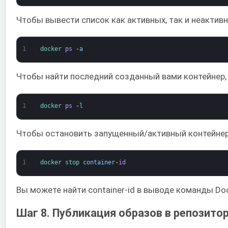
Чтобы вывести список как активных, так и неактивн
1
docker 
ps
-
a
Чтобы найти последний созданный вами контейнер, 
1
docker 
ps
-
l
Чтобы остановить запущенный/активный контейнер
1
docker 
stop 
container
-
id
Вы можете найти container-id в выводе команды Doc
Шаг 8. Публикация образов в репозито