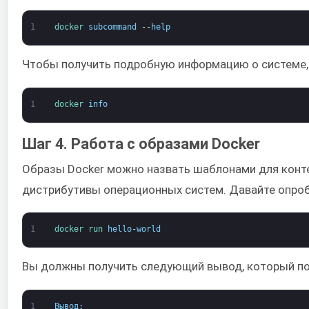
1
docker 
subcommand
--
help
Чтобы получить подробную информацию о системе, 
1
docker 
info
Шаг 4. Работа с образами Docker
Образы Docker можно назвать шаблонами для конте
дистрибутивы операционных систем. Давайте опроб
1
docker 
run 
hello
-
world
Вы должны получить следующий вывод, который пок
1
Вывод
: