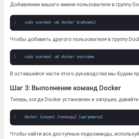
Добавление вашего имени пользователя в группу Doc
1
sudo 
usermod
-
aG 
docker
$
(
whoami
)
Чтобы добавить другого пользователя в группу Doc
1
sudo 
usermod
-
aG 
docker 
username
В оставшейся части этого руководства мы будем пр
Шаг 3: Выполнение команд Docker
Теперь, когда Docker установлен и запущен, давай
1
docker
[
опция
]
[
команда
]
[
аргументы
]
Чтобы найти все доступные подкоманды, используй