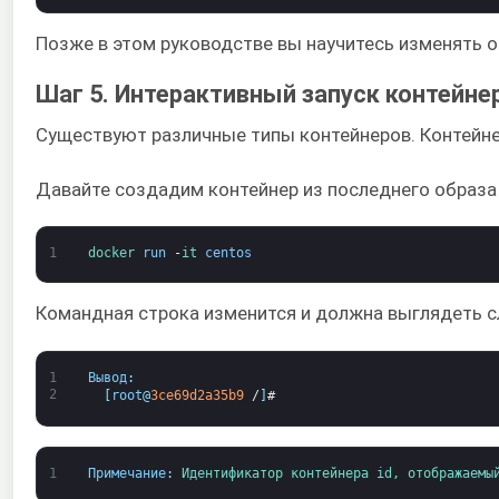
Позже в этом руководстве вы научитесь изменять о
Шаг 5. Интерактивный запуск контейне
Существуют различные типы контейнеров. Контейнер
Давайте создадим контейнер из последнего образа C
1
docker 
run
-
it 
centos
Командная строка изменится и должна выглядеть 
1
Вывод
:
2
[
root
@
3ce69d2a35b9
/
]
#
1
Примечание
:
Идентификатор 
контейнера 
id, 
отображаемы