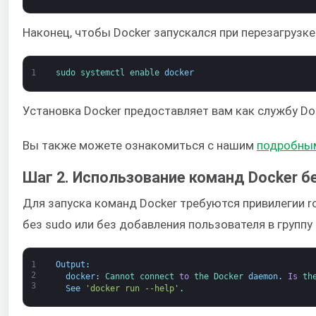
Наконец, чтобы Docker запускался при перезагрузк
1
sudo 
systemctl 
enable 
docker
Установка Docker предоставляет вам как службу Do
Вы также можете ознакомиться с нашим
подробным
Шаг 2. Использование команд Docker б
Для запуска команд Docker требуются привилегии ro
без sudo или без добавления пользователя в группу
1
Output
:
2
docker
:
Cannot 
connect 
to
the 
Docker 
daemon
.
Is
th
3
See
'docker run --help'
.