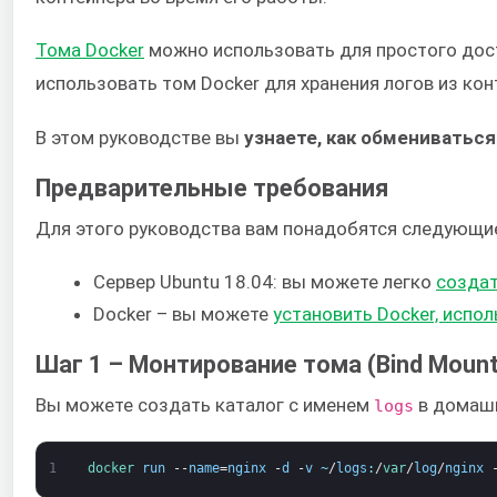
Тома Docker
можно использовать для простого доступ
использовать том Docker для хранения логов из ко
В этом руководстве вы
узнаете, как обмениватьс
Предварительные требования
Для этого руководства вам понадобятся следующи
Сервер Ubuntu 18.04: вы можете легко
создат
Docker – вы можете
установить Docker, испол
Шаг 1 – Монтирование тома (Bind Mount
Вы можете создать каталог с именем
в домашн
logs
1
docker 
run
--
name
=
nginx
-
d
-
v
~
/
logs
:
/
var
/
log
/
nginx