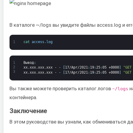
В каталоге ~/logs вы увидите файлы access.log и e
1
cat 
access
.
log
1
Вывод
:
2
xx
.
xxx
.
xxx
.
xxx
-
-
[
17/Apr/2021
:
19
:
25
:
05
+0000
]
"GET
3
xx
.
xxx
.
xxx
.
xxx
-
-
[
17/Apr/2021
:
19
:
25
:
05
+0000
]
"GET
Вы также можете проверить каталог логов
н
~/logs
контейнера.
Заключение
В этом руководстве вы узнали, как обмениваться д