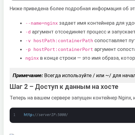
Ниже приведена более подробная информация об эт
задает имя контейнера для удо
--name=nginx
аргумент отсоединяет процесс и запускает
-d
сопоставляет пут
-v hostPath:containerPath
аргумент сопоста
-p hostPort:containerPort
в конце строки — это имя образа, кото
nginx
Примечание:
Всегда используйте / или ~/ для нача
Шаг 2 – Доступ к данным на хосте
Теперь на вашем сервере запущен контейнер Nginx, 
1
http
:
//serverIP:5000/