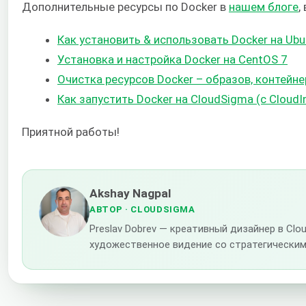
Дополнительные ресурсы по Docker в
нашем блоге
,
Как установить & использовать Docker на Ubu
Установка и настройка Docker на CentOS 7
Очистка ресурсов Docker – образов, контейне
Как запустить Docker на CloudSigma (с CloudI
Приятной работы!
Akshay Nagpal
АВТОР
· CLOUDSIGMA
Preslav Dobrev — креативный дизайнер в C
художественное видение со стратегическим