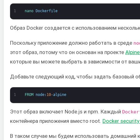
1
nano 
Dockerfile
Образ Docker создается с использованием нескольк
Поскольку приложение должно работать в среде
no
этот образ, потому что он основан на проекте
Alpine
которые вы можете выбрать в зависимости от ваши
Добавьте следующий код, чтобы задать базовый 
1
FROM 
node
:
10
-
alpine
Этот образ включает Node.js и npm. Каждый
Docker
контейнера приложения вместо root.
Docker securi
В таком случае мы будем использовать домашний 