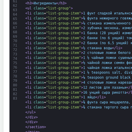
61
<h3>
Ингредиенты
</h3>
62
<ul 
class
=
"list-group"
>
63
<li 
class
=
"list-group-item"
>
1 фунт сладкой итальянс
64
<li 
class
=
"list-group-item"
>
¾ фунта нежирного говяж
65
<li 
class
=
"list-group-item"
>
½ стакана измельченного
66
67
<li 
class
=
"list-group-item"
>
2 зубчика чеснока, изме
68
<li 
class
=
"list-group-item"
>
1 банка (28 унций) изме
69
<li 
class
=
"list-group-item"
>
2 банки (по 6 унций) то
70
<li 
class
=
"list-group-item"
>
2 банки (по 6,5 унций) 
71
<li 
class
=
"list-group-item"
>
½ стакана воды
</li>
72
<li 
class
=
"list-group-item"
>
2 столовые ложки белого
73
<li 
class
=
"list-group-item"
>
1 ½ чайные ложки сушены
74
<li 
class
=
"list-group-item"
>
½ чайной ложки семян фе
75
76
<li 
class
=
"list-group-item"
>
1 чайная ложка итальянс
77
<li 
class
=
"list-group-item"
>
1 ½ teaspoons salt, div
78
<li 
class
=
"list-group-item"
>
¼ teaspoon ground black
79
<li 
class
=
"list-group-item"
>
4 столовые ложки нареза
80
<li 
class
=
"list-group-item"
>
12 листов для лазаньи
</
81
<li 
class
=
"list-group-item"
>
16 унций сыра рикотта
</
82
<li 
class
=
"list-group-item"
>
1 яйцо
</li>
83
<li 
class
=
"list-group-item"
>
¾ фунта сыра моцарелла,
<li 
class
=
"list-group-item"
>
¾ стакана тертого сыра 
</ul>
</div>
</div>
</section>