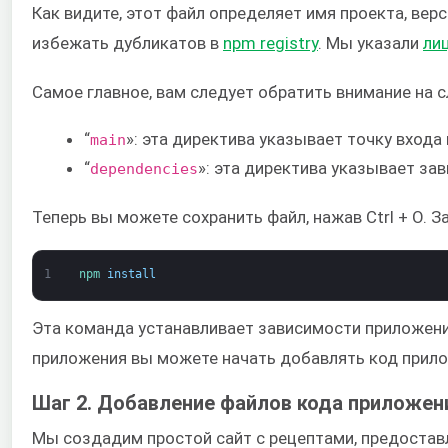
Как видите, этот файл определяет имя проекта, ве
избежать дубликатов в
npm registry
. Мы указали
ли
Самое главное, вам следует обратить внимание на 
“
»: эта директива указывает точку входа
main
“
»: эта директива указывает з
dependencies
Теперь вы можете сохранить файл, нажав Ctrl + O. 
1
npm 
install
Эта команда устанавливает зависимости приложени
приложения вы можете начать добавлять код прило
Шаг 2. Добавление файлов кода приложен
Мы создадим простой сайт с рецептами, предоста