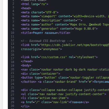
1
<!DOCTYPE html>
2
<html 
lang
=
"ru"
>
3
<head>
4
<meta 
charset
=
"UTF-8"
>
5
<meta 
name
=
"viewport"
content
=
"width=device-width, 
6
<meta 
name
=
"description"
content
=
""
>
7
<meta 
name
=
"author"
content
=
"Марк Отто, Джейкоб Тор
8
<meta 
name
=
"generator"
content
=
"Hugo 0.80.0"
>
9
<title>
Рецепт лазаньи
</title>
10
11
12
<!-- Базовый CSS Bootstrap -->
13
<link 
href
=
"https://cdn.jsdelivr.net/npm/bootstrap@
14
crossorigin
=
"anonymous"
>
15
16
<link 
href
=
"css/custom.css"
rel
=
"stylesheet"
>
17
</head>
18
<body>
19
20
<nav 
class
=
"navbar navbar-dark bg-dark navbar-stati
21
<div 
class
=
"container"
>
22
<button 
type
=
"button"
class
=
"navbar-toggler collaps
23
</button>
<a 
class
=
"navbar-brand"
href
=
"#"
>
Потрясаю
24
25
<div 
class
=
"collapse navbar-collapse justify-conten
26
<ul 
class
=
"nav navbar-nav justify-content-center"
>
27
<li 
class
=
"active nav-item"
>
28
<a 
href
=
"/"
class
=
"nav-link"
>
Главная
</a>
29
30
</li>