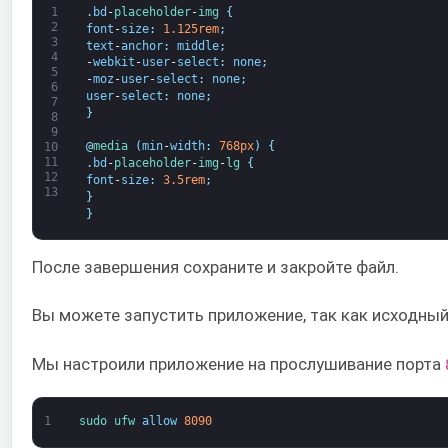
1
.
bd
-
placeholder
-
img
{
2
font
-
size
:
1.125rem
;
3
text
-
anchor
:
middle
;
4
-
webkit
-
user
-
select
:
none
;
5
-
moz
-
user
-
select
:
none
;
6
user
-
select
:
none
;
7
}
8
9
@
media
(
min
-
width
:
768px
)
{
10
11
.
bd
-
placeholder
-
img
-
lg
{
12
font
-
size
:
3.5rem
;
13
}
}
После завершения сохраните и закройте файл.
Вы можете запустить приложение, так как исходный
Мы настроили приложение на прослушивание порта
1
sudo 
ufw 
allow
8090