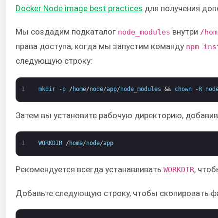
Docker Node image best practices
для получения доп
Мы создадим подкаталог
внутри
node_modules
/hom
права доступа, когда мы запустим команду
npm ins
следующую строку:
1
mkdir
-
p
/
home
/
node
/
app
/
node_modules
&&
chown
-
R
nod
Затем вы установите рабочую директорию, добави
1
WORKDIR
/
home
/
node
/
app
Рекомендуется всегда устанавливать
, что
WORKDIR
Добавьте следующую строку, чтобы скопировать 