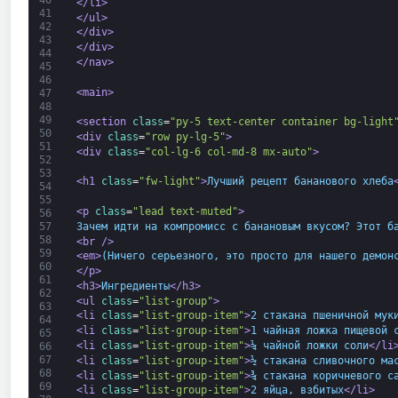
</li>
41
</ul>
42
</div>
43
</div>
44
</nav>
45
46
<main>
47
48
49
<section 
class
=
"py-5 text-center container bg-light
50
<div 
class
=
"row py-lg-5"
>
51
<div 
class
=
"col-lg-6 col-md-8 mx-auto"
>
52
53
<h1 
class
=
"fw-light"
>
Лучший рецепт бананового хлеба
54
55
<p 
class
=
"lead text-muted"
>
56
Зачем идти на компромисс с банановым вкусом? Этот б
57
58
<br 
/>
59
<em>
(Ничего серьезного, это просто для нашего демон
60
</p>
61
<h3>
Ингредиенты
</h3>
62
<ul 
class
=
"list-group"
>
63
<li 
class
=
"list-group-item"
>
2 стакана пшеничной мук
64
<li 
class
=
"list-group-item"
>
1 чайная ложка пищевой 
65
<li 
class
=
"list-group-item"
>
¼ чайной ложки соли
</li
66
67
<li 
class
=
"list-group-item"
>
½ стакана сливочного ма
68
<li 
class
=
"list-group-item"
>
¾ стакана коричневого с
69
<li 
class
=
"list-group-item"
>
2 яйца, взбитых
</li>