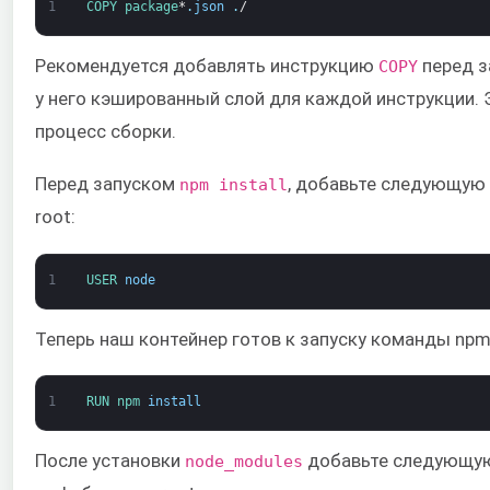
1
COPY 
package
*
.
json
.
/
Рекомендуется добавлять инструкцию
перед 
COPY
у него кэшированный слой для каждой инструкции. 
процесс сборки.
Перед запуском
, добавьте следующую 
npm install
root:
1
USER 
node
Теперь наш контейнер готов к запуску команды npm i
1
RUN 
npm 
install
После установки
добавьте следующую 
node_modules