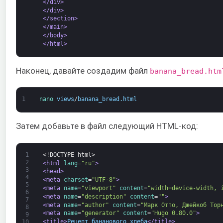
</div>
</div>
</section>
</main>
</body>
</html>
Наконец, давайте создадим файл
banana_bread.htm
1
nano 
views
/
banana_bread
.
html
Затем добавьте в файл следующий HTML-код:
1
<!DOCTYPE html>
2
<html 
lang
=
"ru"
>
3
<head>
4
<meta 
charset
=
"UTF-8"
>
5
<meta 
name
=
"viewport"
content
=
"width=device-width, 
6
<meta 
name
=
"description"
content
=
""
>
7
<meta 
name
=
"author"
content
=
"Марк Отто, Джейкоб Тор
8
<meta 
name
=
"generator"
content
=
"Hugo 0.80.0"
>
9
<title>
Рецепт бананового хлеба
</title>
10