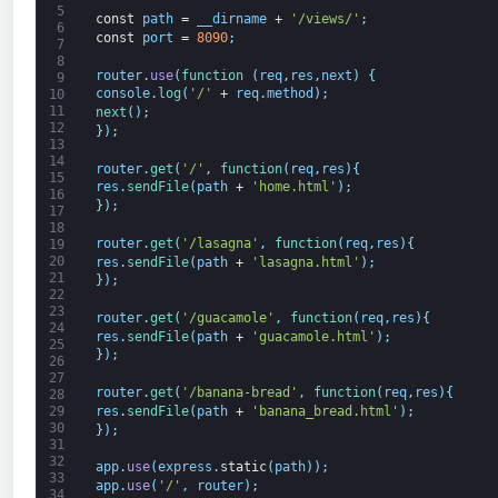
5
const
path
=
__dirname
+
'/views/'
;
6
const
port
=
8090
;
7
8
router
.
use
(
function
(
req
,
res
,
next
)
{
9
console
.
log
(
'/'
+
req
.
method
)
;
10
11
next
(
)
;
12
}
)
;
13
14
router
.
get
(
'/'
,
function
(
req
,
res
)
{
15
res
.
sendFile
(
path
+
'home.html'
)
;
16
}
)
;
17
18
router
.
get
(
'/lasagna'
,
function
(
req
,
res
)
{
19
20
res
.
sendFile
(
path
+
'lasagna.html'
)
;
21
}
)
;
22
23
router
.
get
(
'/guacamole'
,
function
(
req
,
res
)
{
24
res
.
sendFile
(
path
+
'guacamole.html'
)
;
25
}
)
;
26
27
router
.
get
(
'/banana-bread'
,
function
(
req
,
res
)
{
28
res
.
sendFile
(
path
+
'banana_bread.html'
)
;
29
30
}
)
;
31
32
app
.
use
(
express
.
static
(
path
)
)
;
33
app
.
use
(
'/'
,
router
)
;
34