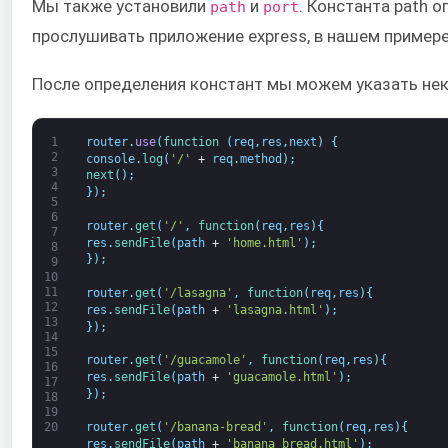
Мы также установили
и
. Константа path 
path
port
прослушивать приложение express, в нашем примере
После определения констант мы можем указать н
1
router
.
use
(
function
(
req
,
res
,
next
)
{
2
console
.
log
(
'/'
+
req
.
method
)
;
3
next
(
)
;
4
}
)
;
5
6
router
.
get
(
'/'
,
function
(
req
,
res
)
{
7
res
.
sendFile
(
path
+
'home.html'
)
;
8
}
)
;
9
10
11
router
.
get
(
'/lasagna'
,
function
(
req
,
res
)
{
12
res
.
sendFile
(
path
+
'lasagna.html'
)
;
13
}
)
;
14
15
router
.
get
(
'/guacamole'
,
function
(
req
,
res
)
{
16
res
.
sendFile
(
path
+
'guacamole.html'
)
;
17
}
)
;
18
19
20
router
.
get
(
'/banana-bread'
,
function
(
req
,
res
)
{
res
.
sendFile
(
path
+
'banana_bread.html'
)
;