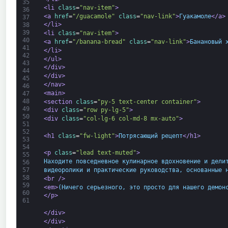
35
<li 
class
=
"nav-item"
>
36
<a 
href
=
"/guacamole"
class
=
"nav-link"
>
Гуакамоле
</a>
37
</li>
38
39
<li 
class
=
"nav-item"
>
40
<a 
href
=
"/banana-bread"
class
=
"nav-link"
>
Банановый 
41
</li>
42
</ul>
43
</div>
44
</div>
45
</nav>
46
<main>
47
48
<section 
class
=
"py-5 text-center container"
>
49
<div 
class
=
"row py-lg-5"
>
50
<div 
class
=
"col-lg-6 col-md-8 mx-auto"
>
51
52
<h1 
class
=
"fw-light"
>
Потрясающий рецепт
</h1>
53
54
<p 
class
=
"lead text-muted"
>
55
Находите повседневное кулинарное вдохновение и дели
56
видеоролики и практические руководства, основанные 
57
58
<br 
/>
59
<em>
(Ничего серьезного, это просто для нашего демон
60
</p>
61
</div>
</div>