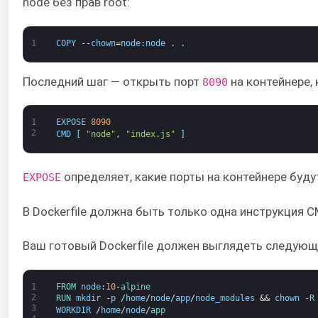
node без прав root:
1
COPY
--
chown
=
node
:
node
.
.
Последний шаг — открыть порт
на контейнере,
8090
1
EXPOSE
8090
2
CMD
[
"node"
,
"index.js"
]
определяет, какие порты на контейнере буд
EXPOSE
В Dockerfile должна быть только одна инструкция C
Ваш готовый Dockerfile должен выглядеть следую
1
FROM 
node
:
10
-
alpine
2
RUN 
mkdir
-
p
/
home
/
node
/
app
/
node_modules
&&
chown
-
R
3
WORKDIR
/
home
/
node
/
app