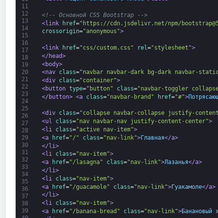
11
12
<!-- Основной CSS Bootstrap -->
13
<link 
href
=
"https://cdn.jsdelivr.net/npm/bootstrap@
14
crossorigin
=
"anonymous"
>
15
16
<link 
href
=
"css/custom.css"
rel
=
"stylesheet"
>
17
</head>
18
<body>
19
20
<nav 
class
=
"navbar navbar-dark bg-dark navbar-stati
21
<div 
class
=
"container"
>
22
<button 
type
=
"button"
class
=
"navbar-toggler collaps
23
</button>
<a 
class
=
"navbar-brand"
href
=
"#"
>
Потрясаю
24
25
<div 
class
=
"collapse navbar-collapse justify-conten
26
<ul 
class
=
"nav navbar-nav justify-content-center"
>
27
<li 
class
=
"active nav-item"
>
28
<a 
href
=
"/"
class
=
"nav-link"
>
Главная
</a>
29
30
</li>
31
<li 
class
=
"nav-item"
>
32
<a 
href
=
"/lasagna"
class
=
"nav-link"
>
Лазанья
</a>
33
</li>
34
<li 
class
=
"nav-item"
>
35
<a 
href
=
"/guacamole"
class
=
"nav-link"
>
Гуакамоле
</a>
36
</li>
37
<li 
class
=
"nav-item"
>
38
39
<a 
href
=
"/banana-bread"
class
=
"nav-link"
>
Банановый 
40