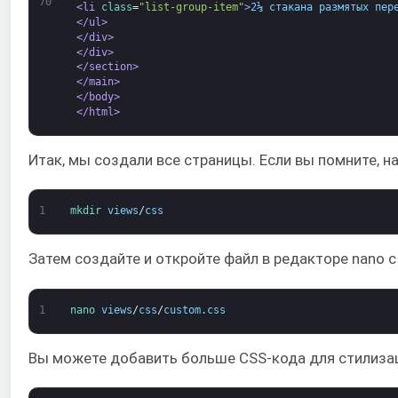
70
<li 
class
=
"list-group-item"
>
2⅓ стакана размятых пер
</ul>
</div>
</div>
</section>
</main>
</body>
</html>
Итак, мы создали все страницы. Если вы помните, 
1
mkdir 
views
/
css
Затем создайте и откройте файл в редакторе nano
1
nano 
views
/
css
/
custom
.
css
Вы можете добавить больше CSS-кода для стилизац