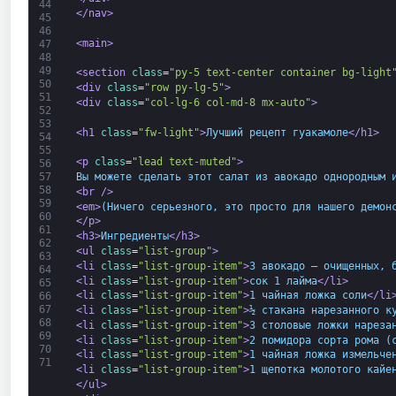
44
</nav>
45
46
<main>
47
48
49
<section 
class
=
"py-5 text-center container bg-light
50
<div 
class
=
"row py-lg-5"
>
51
<div 
class
=
"col-lg-6 col-md-8 mx-auto"
>
52
53
<h1 
class
=
"fw-light"
>
Лучший рецепт гуакамоле
</h1>
54
55
<p 
class
=
"lead text-muted"
>
56
Вы можете сделать этот салат из авокадо однородным 
57
58
<br 
/>
59
<em>
(Ничего серьезного, это просто для нашего демон
60
</p>
61
<h3>
Ингредиенты
</h3>
62
<ul 
class
=
"list-group"
>
63
<li 
class
=
"list-group-item"
>
3 авокадо — очищенных, 
64
<li 
class
=
"list-group-item"
>
сок 1 лайма
</li>
65
<li 
class
=
"list-group-item"
>
1 чайная ложка соли
</li
66
67
<li 
class
=
"list-group-item"
>
½ стакана нарезанного к
68
<li 
class
=
"list-group-item"
>
3 столовые ложки нареза
69
<li 
class
=
"list-group-item"
>
2 помидора сорта рома (
70
<li 
class
=
"list-group-item"
>
1 чайная ложка измельче
71
<li 
class
=
"list-group-item"
>
1 щепотка молотого кайе
</ul>