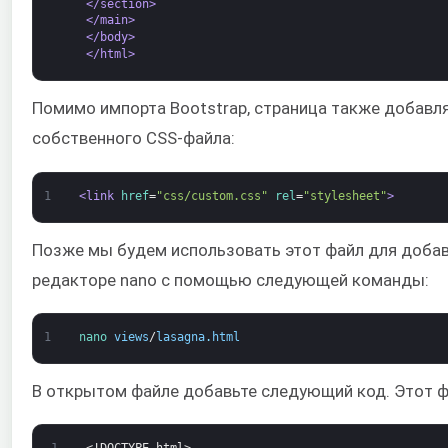
</section>
</main>
</body>
</html>
Помимо импорта Bootstrap, страница также добавл
собственного CSS-файла:
1
<link 
href
=
"css/custom.css"
rel
=
"stylesheet"
>
Позже мы будем использовать этот файл для добав
редакторе nano с помощью следующей команды:
1
nano 
views
/
lasagna
.
html
В открытом файле добавьте следующий код. Этот ф