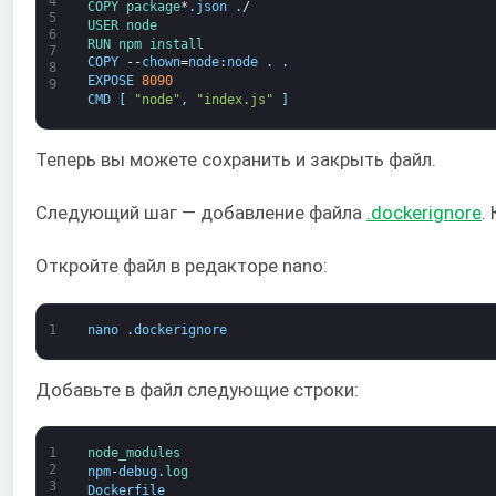
4
COPY 
package
*
.
json
.
/
5
USER 
node
6
RUN 
npm 
install
7
COPY
--
chown
=
node
:
node
.
.
8
EXPOSE
8090
9
CMD
[
"node"
,
"index.js"
]
Теперь вы можете сохранить и закрыть файл.
Следующий шаг — добавление файла
.dockerignore
.
Откройте файл в редакторе nano:
1
nano
.
dockerignore
Добавьте в файл следующие строки:
1
node_modules
2
npm
-
debug
.
log
3
Dockerfile