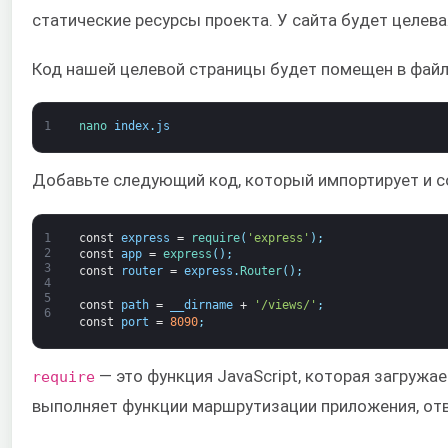
статические ресурсы проекта. У сайта будет целе
Код нашей целевой страницы будет помещен в фай
1
nano 
index
.
js
Добавьте следующий код, который импортирует и со
1
const
express
=
require
(
'express'
)
;
2
const
app
=
express
(
)
;
3
const
router
=
express
.
Router
(
)
;
4
5
const
path
=
__dirname
+
'/views/'
;
6
const
port
=
8090
;
— это функция JavaScript, которая загружа
require
выполняет функции маршрутизации приложения, отв