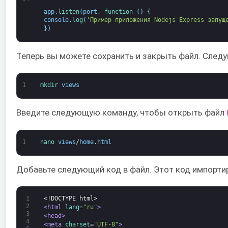
app
.
listen
(
port
,
function
(
)
{
console
.
log
(
'Пример приложения Nodejs Express запущ
}
)
Теперь вы можете сохранить и закрыть файл. След
1
mkdir 
views
Введите следующую команду, чтобы открыть файл
1
nano 
views
/
home
.
html
Добавьте следующий код в файл. Этот код импортир
1
<!DOCTYPE html>
2
<html 
lang
=
"ru"
>
3
<head>
4
<meta 
charset
=
"UTF-8"
>