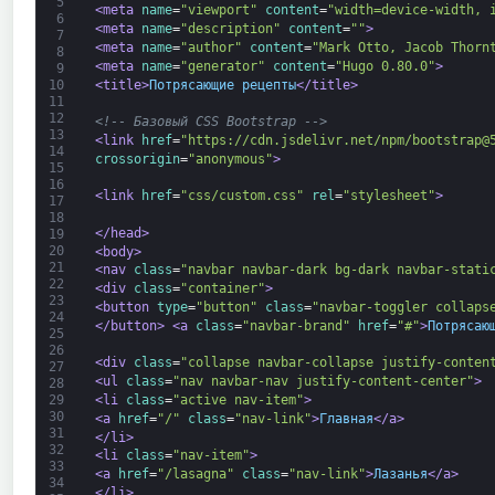
5
<meta 
name
=
"viewport"
content
=
"width=device-width, 
6
<meta 
name
=
"description"
content
=
""
>
7
<meta 
name
=
"author"
content
=
"Mark Otto, Jacob Thorn
8
<meta 
name
=
"generator"
content
=
"Hugo 0.80.0"
>
9
<title>
Потрясающие рецепты
</title>
10
11
12
<!-- Базовый CSS Bootstrap -->
13
<link 
href
=
"https://cdn.jsdelivr.net/npm/bootstrap@
14
crossorigin
=
"anonymous"
>
15
16
<link 
href
=
"css/custom.css"
rel
=
"stylesheet"
>
17
18
</head>
19
20
<body>
21
<nav 
class
=
"navbar navbar-dark bg-dark navbar-stati
22
<div 
class
=
"container"
>
23
<button 
type
=
"button"
class
=
"navbar-toggler collaps
24
</button>
<a 
class
=
"navbar-brand"
href
=
"#"
>
Потрясаю
25
26
<div 
class
=
"collapse navbar-collapse justify-conten
27
<ul 
class
=
"nav navbar-nav justify-content-center"
>
28
<li 
class
=
"active nav-item"
>
29
30
<a 
href
=
"/"
class
=
"nav-link"
>
Главная
</a>
31
</li>
32
<li 
class
=
"nav-item"
>
33
<a 
href
=
"/lasagna"
class
=
"nav-link"
>
Лазанья
</a>
34
</li>