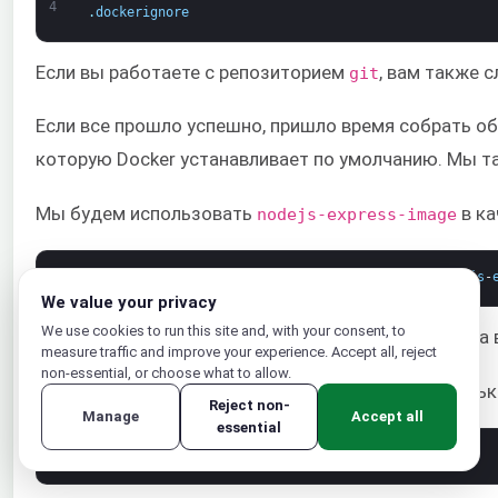
4
.
dockerignore
Если вы работаете с репозиторием
, вам также 
git
Если все прошло успешно, пришло время собрать 
которую Docker устанавливает по умолчанию. Мы та
Мы будем использовать
в ка
nodejs-express-image
1
sudo 
docker 
build
-
t
your_dockerhub_username
/
nodejs
-
We value your privacy
We use cookies to run this site and, with your consent, to
Не забудьте заменить your_dockerhub_username на в
measure traffic and improve your experience. Accept all, reject
non-essential, or choose what to allow.
Процесс сборки занимает минуту или две. Как толь
Reject non-
Manage
Accept all
essential
1
sudo 
docker 
images