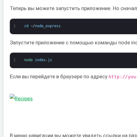
Теперь вы можете запустить приложение. Но сначал
1
cd
~
/
node_express
Запустите приложение с помощью команды node index
1
node 
index
.
js
Если вы перейдете в браузере по адресу
http://you
В меню навигации вы можете увидеть ссылки на ра