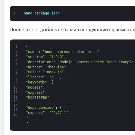
1
nano 
package
.
json
После этого добавьте в файл следующий фрагмент к
1
{
2
"name"
:
"node-express-docker-image"
,
3
"version"
:
"1.0.0"
,
4
"description"
:
"Nodejs Express Docker Image Example
5
"author"
:
"hackins"
,
6
"main"
:
"index.js"
,
7
"license"
:
"ISC"
,
8
"keywords"
:
[
9
"nodejs"
,
10
11
"express"
,
12
"bootstrap"
13
]
,
14
"dependencies"
:
{
15
"express"
:
"^4.17.1"
16
}
}