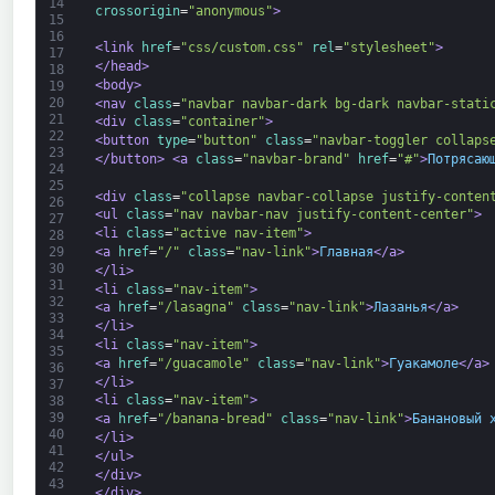
14
crossorigin
=
"anonymous"
>
15
16
<link 
href
=
"css/custom.css"
rel
=
"stylesheet"
>
17
</head>
18
<body>
19
20
<nav 
class
=
"navbar navbar-dark bg-dark navbar-stati
21
<div 
class
=
"container"
>
22
<button 
type
=
"button"
class
=
"navbar-toggler collaps
23
</button>
<a 
class
=
"navbar-brand"
href
=
"#"
>
Потрясаю
24
25
<div 
class
=
"collapse navbar-collapse justify-conten
26
<ul 
class
=
"nav navbar-nav justify-content-center"
>
27
<li 
class
=
"active nav-item"
>
28
<a 
href
=
"/"
class
=
"nav-link"
>
Главная
</a>
29
30
</li>
31
<li 
class
=
"nav-item"
>
32
<a 
href
=
"/lasagna"
class
=
"nav-link"
>
Лазанья
</a>
33
</li>
34
<li 
class
=
"nav-item"
>
35
<a 
href
=
"/guacamole"
class
=
"nav-link"
>
Гуакамоле
</a>
36
</li>
37
<li 
class
=
"nav-item"
>
38
39
<a 
href
=
"/banana-bread"
class
=
"nav-link"
>
Банановый 
40
</li>
41
</ul>
42
</div>
43
</div>