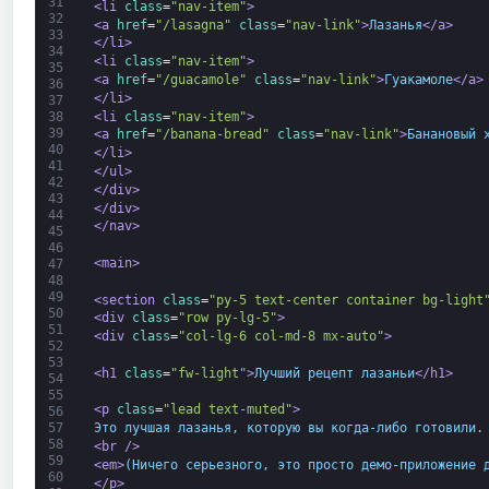
31
<li 
class
=
"nav-item"
>
32
<a 
href
=
"/lasagna"
class
=
"nav-link"
>
Лазанья
</a>
33
</li>
34
<li 
class
=
"nav-item"
>
35
<a 
href
=
"/guacamole"
class
=
"nav-link"
>
Гуакамоле
</a>
36
</li>
37
<li 
class
=
"nav-item"
>
38
39
<a 
href
=
"/banana-bread"
class
=
"nav-link"
>
Банановый 
40
</li>
41
</ul>
42
</div>
43
</div>
44
</nav>
45
46
<main>
47
48
49
<section 
class
=
"py-5 text-center container bg-light
50
<div 
class
=
"row py-lg-5"
>
51
<div 
class
=
"col-lg-6 col-md-8 mx-auto"
>
52
53
<h1 
class
=
"fw-light"
>
Лучший рецепт лазаньи
</h1>
54
55
<p 
class
=
"lead text-muted"
>
56
Это лучшая лазанья, которую вы когда-либо готовили.
57
58
<br 
/>
59
<em>
(Ничего серьезного, это просто демо-приложение 
60
</p>