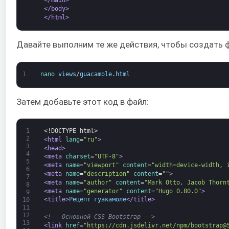
</main>
</body>
</html>
Давайте выполним те же действия, чтобы создать 
1
nano 
views
/
guacamole
.
html
Затем добавьте этот код в файл:
1
<!DOCTYPE html>
2
<html 
lang
=
"ru"
>
3
<head>
4
<meta 
charset
=
"UTF-8"
>
5
<meta 
name
=
"viewport"
content
=
"width=device-width, 
6
<meta 
name
=
"description"
content
=
""
>
7
<meta 
name
=
"author"
content
=
"Mark Otto, Jacob Thorn
8
<meta 
name
=
"generator"
content
=
"Hugo 0.80.0"
>
9
<title>
Рецепт гуакамоле
</title>
10
11
12
<!-- Основной CSS Bootstrap -->
13
<link 
href
=
"https://cdn.jsdelivr.net/npm/bootstrap@