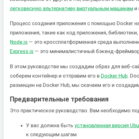
легковесную альтернативу виртуальным машинам
и 
Процесс создания приложения с помощью Docker на
приложения, такие как код приложения, библиотеки
Node.js
— это кроссплатформенная среда выполнения
Express.js
— это минималистичный бэкенд-фреймворк 
В этом руководстве мы создадим образ для веб-са
соберем контейнер и отправим его в
Docker Hub
. Do
размещен на Docker Hub, мы скачаем его и создади
Предварительные требования
Это практическое руководство. Вам необходимо по
У вас должна быть
установленная версия Ubu
к следующим шагам.