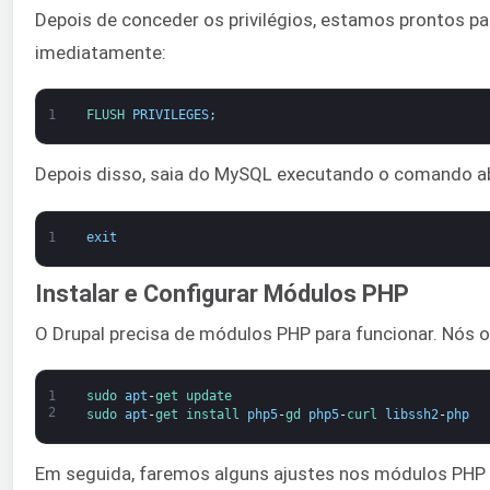
Depois de conceder os privilégios, estamos prontos par
imediatamente:
1
FLUSH 
PRIVILEGES
;
Depois disso, saia do MySQL executando o comando a
1
exit
Instalar e Configurar Módulos PHP
O Drupal precisa de módulos PHP para funcionar. Nós o
1
sudo 
apt
-
get 
update
2
sudo 
apt
-
get 
install 
php5
-
gd 
php5
-
curl 
libssh2
-
php
Em seguida, faremos alguns ajustes nos módulos PHP