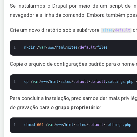
Se instalarmos o Drupal por meio de um script de in
navegador e a linha de comando. Embora também possa
Crie um novo diretório sob a subárvore
c
sites
/
default
1
mkdir
/
var
/
www
/
html
/
sites
/
default
/
files
Copie o arquivo de configurações padrão para o nome d
1
cp
/
var
/
www
/
html
/
sites
/
default
/
default
.
settings
.
php
Para concluir a instalação, precisamos dar mais privi
de gravação para o
grupo
proprietário
:
1
chmod
664
/
var
/
www
/
html
/
sites
/
default
/
settings
.
php