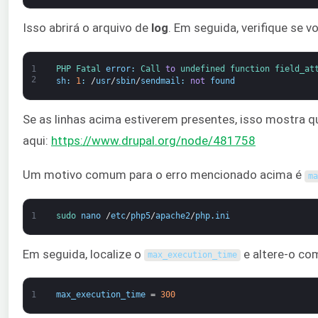
Isso abrirá o arquivo de
log
. Em seguida, verifique se v
1
PHP 
Fatal 
error
:
Call 
to
undefined 
function
field_at
2
sh
:
1
:
/
usr
/
sbin
/
sendmail
:
not
found
Se as linhas acima estiverem presentes, isso mostra 
aqui:
https://www.drupal.org/node/481758
Um motivo comum para o erro mencionado acima é
ma
1
sudo 
nano
/
etc
/
php5
/
apache2
/
php
.
ini
Em seguida, localize o
e altere-o co
max_execution_time
1
max_execution_time
=
300