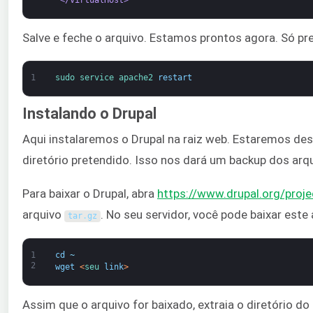
Salve e feche o arquivo. Estamos prontos agora. Só pr
1
sudo 
service 
apache2 
restart
Instalando o Drupal
Aqui instalaremos o Drupal na raiz web. Estaremos de
diretório pretendido. Isso nos dará um backup dos arqu
Para baixar o Drupal, abra
https://www.drupal.org/proje
arquivo
. No seu servidor, você pode baixar este 
tar
.
gz
1
cd
~
2
wget
<
seu 
link
>
Assim que o arquivo for baixado, extraia o diretório do 