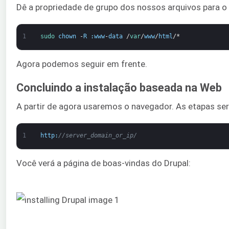
Dê a propriedade de grupo dos nossos arquivos para o
1
sudo 
chown
-
R
:
www
-
data
/
var
/
www
/
html
/*
Agora podemos seguir em frente.
Concluindo a instalação baseada na Web
A partir de agora usaremos o navegador. As etapas serã
1
http
:
//server_domain_or_ip/
Você verá a página de boas-vindas do Drupal: