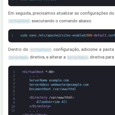
Em seguida, precisamos atualizar as configurações do 
executando o comando abaixo:
virtualhost
1
sudo 
nano
/
etc
/
apache2
/
sites
-
enabled
/
000
-
default
.
con
Dentro do
configuração, adicione a pasta
virtualhost
diretiva, e alterar a
diretiva para
ServerName
ServerAdmin
1
<VirtualHost 
*
:
80
>
2
    . . .
3
    ServerName example.com
4
    ServerAdmin webmaster@example.com
5
    DocumentRoot /var/www/html
6
7
<Directory 
/var/www/html
>
8
        AllowOverride All
9
</Directory>
10
11
    . . .
</VirtualHost>