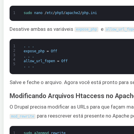
1
sudo 
nano
/
etc
/
php5
/
apache2
/
php
.
ini
Desative ambas as variáveis
e
expose_php
allow_url_fop
1
.
.
.
2
expose_php
=
Off
3
.
.
.
4
allow_url_fopen
=
Off
5
.
.
.
Salve e feche o arquivo. Agora você está pronto para s
Modificando Arquivos Htaccess no Apach
O Drupal precisa modificar as URLs para que façam mai
para reescrever está presente no Apache po
mod_rewrite
1
sudo 
a2enmod 
rewrite