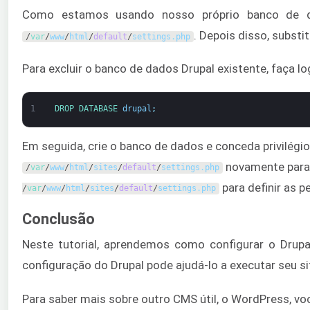
Como estamos usando nosso próprio banco de da
. Depois disso, subst
/
var
/
www
/
html
/
default
/
settings
.
php
Para excluir o banco de dados Drupal existente, faça
1
DROP 
DATABASE 
drupal
;
Em seguida, crie o banco de dados e conceda privilég
novamente para 
/
var
/
www
/
html
/
sites
/
default
/
settings
.
php
para definir as 
/
var
/
www
/
html
/
sites
/
default
/
settings
.
php
Conclusão
Neste tutorial, aprendemos como configurar o Dru
configuração do Drupal pode ajudá-lo a executar seu si
Para saber mais sobre outro CMS útil, o WordPress, voc