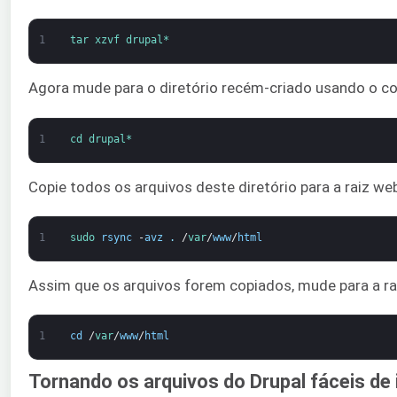
1
tar 
xzvf 
drupal*
Agora mude para o diretório recém-criado usando o c
1
cd 
drupal*
Copie todos os arquivos deste diretório para a raiz 
1
sudo 
rsync
-
avz
.
/
var
/
www
/
html
Assim que os arquivos forem copiados, mude para a r
1
cd
/
var
/
www
/
html
Tornando os arquivos do Drupal fáceis de 