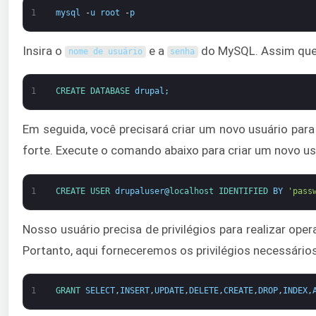
1
mysql
-
u
root
-
p
Insira o
e a
do MySQL. Assim que 
nome de usuário
senha
1
CREATE 
DATABASE 
drupal
;
Em seguida, você precisará criar um novo usuário pa
forte. Execute o comando abaixo para criar um novo us
1
CREATE 
USER 
drupaluser
@
localhost 
IDENTIFIED 
BY
'pass
Nosso usuário precisa de privilégios para realizar op
Portanto, aqui forneceremos os privilégios necessári
1
GRANT 
SELECT
,
INSERT
,
UPDATE
,
DELETE
,
CREATE
,
DROP
,
INDEX
,