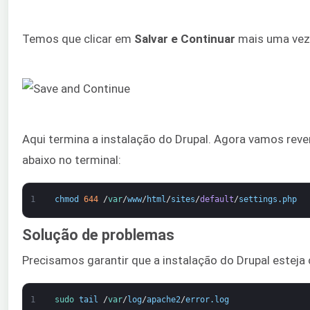
Temos que clicar em
Salvar e Continuar
mais uma vez p
Aqui termina a instalação do Drupal. Agora vamos reve
abaixo no terminal:
1
chmod
644
/
var
/
www
/
html
/
sites
/
default
/
settings
.
php
Solução de problemas
Precisamos garantir que a instalação do Drupal esteja 
1
sudo 
tail
/
var
/
log
/
apache2
/
error
.
log