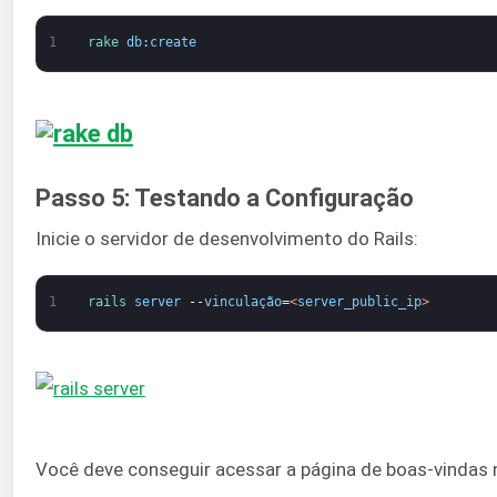
1
rake 
db
:
create
Passo 5: Testando a Configuração
Inicie o servidor de desenvolvimento do Rails:
1
rails 
server
--
vinculação
=
<
server_public_ip
>
Você deve conseguir acessar a página de boas-vindas 