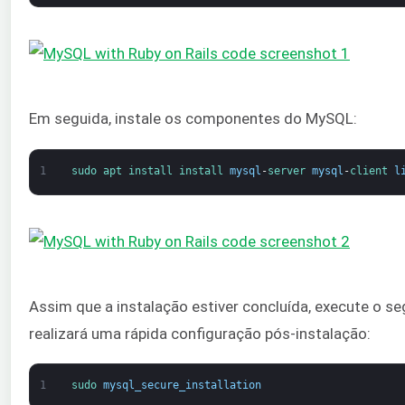
Em seguida, instale os componentes do MySQL:
1
sudo 
apt 
install 
install 
mysql
-
server 
mysql
-
client 
l
Assim que a instalação estiver concluída, execute o se
realizará uma rápida configuração pós-instalação:
1
sudo 
mysql_secure_installation