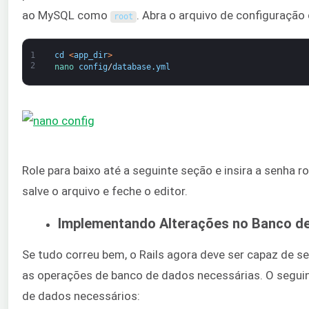
ao MySQL como
. Abra o arquivo de configuração
root
1
cd
<
app_dir
>
2
nano 
config
/
database
.
yml
Role para baixo até a seguinte seção e insira a senha 
salve o arquivo e feche o editor.
Implementando Alterações no Banco d
Se tudo correu bem, o Rails agora deve ser capaz de s
as operações de banco de dados necessárias. O segui
de dados necessários: