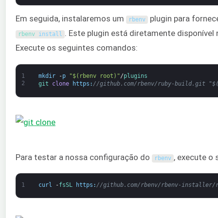
Em seguida, instalaremos um
plugin para forne
rbenv
. Este plugin está diretamente disponível
rbenv 
install
Execute os seguintes comandos:
1
mkdir
-
p
"$(rbenv root)"
/
plugins
2
git 
clone
https
:
//github.com/rbenv/ruby-build.git "$
Para testar a nossa configuração do
, execute o 
rbenv
1
curl
-
fsSL 
https
:
//github.com/rbenv/rbenv-installer/