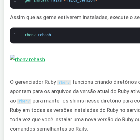
1
gem 
install 
rails
<
rails_version
>
Assim que as gems estiverem instaladas, execute o s
1
rbenv 
rehash
O gerenciador Ruby
funciona criando diretórios
rbenv
apontam para os arquivos da versão atual do Ruby at
ao
para manter os shims nesse diretório para 
rbenv
Ruby em todas as versões instaladas do Ruby no servid
toda vez que você instalar uma nova versão do Ruby 
comandos semelhantes ao Rails.