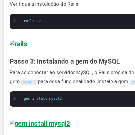
Verifique a instalação do Rails:
1
rails
-
v
Passo 3: Instalando a gem do MySQL
Para se conectar ao servidor MySQL, o Rails precisa 
gem
para essa funcionalidade. Instale a gem
mysql2
m
1
gem 
install 
mysql2