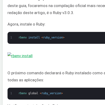
deste guia, focaremos na compilação oficial mais rec
redação deste artigo, é o Ruby v3.0.3.
Agora, instale o Ruby:
1
rbenv 
install
<
ruby_version
>
O próximo comando declarará o Ruby instalado como a 
todas as aplicações:
1
rbenv 
global
<
ruby_version
>