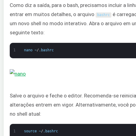
Como diz a saída, para o bash, precisamos incluir a linh
entrar em muitos detalhes, o arquivo
é carregad
bashrc
um novo shell no modo interativo. Abra o arquivo em um
seguinte texto:
1
nano
~
/
.
bashrc
Salve o arquivo e feche o editor. Recomenda-se reinicia
alterações entrem em vigor. Alternativamente, você po
no shell atual:
1
source
~
/
.
bashrc