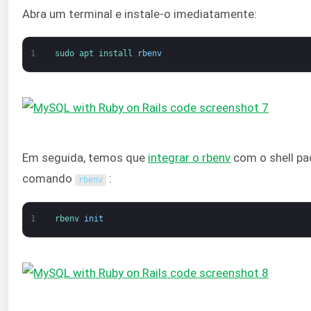
Abra um terminal e instale-o imediatamente:
1
sudo 
apt 
install 
rbenv
Em seguida, temos que
integrar o rbenv
com o shell pa
comando
:
rbenv
1
rbenv 
init