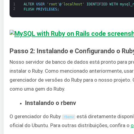
1
ALTER 
USER
'root'
@
'localhost'
IDENTIFIED 
WITH 
mysql_
2
FLUSH 
PRIVILEGES
;
Passo 2: Instalando e Configurando o Ruby
Nosso servidor de banco de dados está pronto para p
instalar o Ruby. Como mencionado anteriormente, us
gerenciador de versões do Ruby para o nosso projeto. O
como uma gem do Ruby.
Instalando o rbenv
O gerenciador do Ruby
está diretamente disponí
rbenv
oficial do Ubuntu. Para outras distribuições, confira o
o