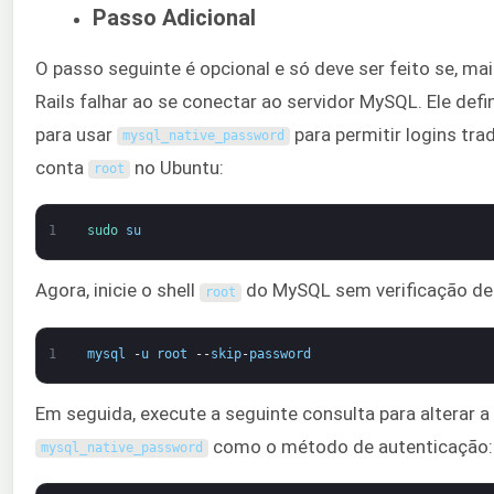
Passo Adicional
O passo seguinte é opcional e só deve ser feito se, mai
Rails falhar ao se conectar ao servidor MySQL. Ele def
para usar
para permitir logins tra
mysql_native_password
conta
no Ubuntu:
root
1
sudo 
su
Agora, inicie o shell
do MySQL sem verificação de
root
1
mysql
-
u
root
--
skip
-
password
Em seguida, execute a seguinte consulta para alterar a 
como o método de autenticação:
mysql_native_password