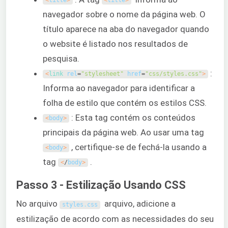
<
title
>
<
title
>
navegador sobre o nome da página web. O
título aparece na aba do navegador quando
o website é listado nos resultados de
pesquisa.
:
<
link 
rel
=
"stylesheet"
href
=
"css/styles.css"
>
Informa ao navegador para identificar a
folha de estilo que contém os estilos CSS.
: Esta tag contém os conteúdos
<
body
>
principais da página web. Ao usar uma tag
, certifique-se de fechá-la usando a
<
body
>
tag
.
<
/
body
>
Passo 3 - Estilização Usando CSS
No arquivo
arquivo, adicione a
styles
.
css
estilização de acordo com as necessidades do seu