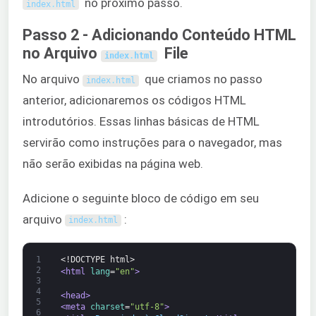
no próximo passo.
index
.
html
Passo 2 - Adicionando Conteúdo HTML
no Arquivo
File
index
.
html
No arquivo
que criamos no passo
index
.
html
anterior, adicionaremos os códigos HTML
introdutórios. Essas linhas básicas de HTML
servirão como instruções para o navegador, mas
não serão exibidas na página web.
Adicione o seguinte bloco de código em seu
arquivo
:
index
.
html
1
<!DOCTYPE html>
2
<html 
lang
=
"en"
>
3
4
<head>
5
<meta 
charset
=
"utf-8"
>
6