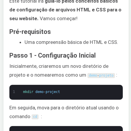
Este tutorial irá
guiá-lo pelos conceitos básicos
de configuração de arquivos HTML e CSS para o
seu website.
Vamos começar!
Pré-requisitos
Uma compreensão básica de HTML e CSS.
Passo 1 - Configuração Inicial
Inicialmente, criaremos um novo diretório de
projeto e o nomearemos como um
:
demo
-
projeto
1
mkdir 
demo
-
project
Em seguida, mova para o diretório atual usando o
comando
:
cd