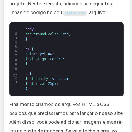
projeto. Neste exemplo, adicione as seguintes
linhas de código no seu
arquivo:
styles
.
css
1
body 
{
2
background-color
:
red
;
3
}
4
5
h1 
{
6
color
:
yellow
;
7
text-align
:
centre
;
8
}
9
10
11
p 
{
12
font-family
:
verdana
;
13
font-size
:
25px
;
}
Finalmente criamos os arquivos HTML e CSS
básicos que precisaremos para lançar o nosso site.
Além disso, você pode adicionar imagens e mantê-
las na pasta de imagens. Salve e feche o arquivo.