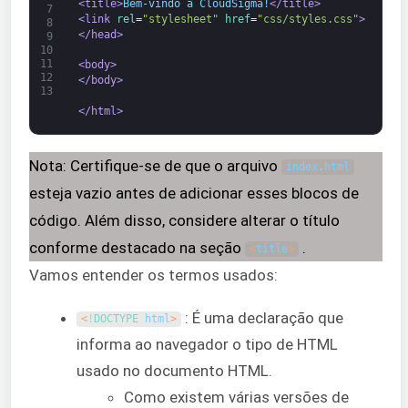
<title>
Bem-vindo à CloudSigma!
</title>
7
<link 
rel
=
"stylesheet"
href
=
"css/styles.css"
>
8
</head>
9
10
11
<body>
12
</body>
13
</html>
Nota: Certifique-se de que o arquivo
index
.
html
esteja vazio antes de adicionar esses blocos de
código. Além disso, considere alterar o título
conforme destacado na seção
.
<
title
>
Vamos entender os termos usados:
: É uma declaração que
<
!
DOCTYPE 
html
>
informa ao navegador o tipo de HTML
usado no documento HTML.
Como existem várias versões de