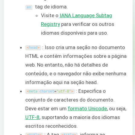
tag de idioma.
en
Visite o
IANA Language Subtag
Registry
para verificar os outros
idiomas disponíveis para uso.
: Isso cria uma seção no documento
<
head
>
HTML e contém informações sobre a página
web. No entanto, não há detalhes de
conteúdo, e o navegador não exibe nenhuma
informação aqui na seção head.
: Especifica o
<
meta 
charset
=
"utf-8"
>
conjunto de caracteres do documento.
Deve estar em um
formato Unicode
, ou seja,
UTF-8
, suportando a maioria dos idiomas
escritos reconhecidos.
: A tag
informa ao