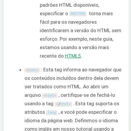
padrões HTML disponíveis,
especificar o
torna mais
DOCTYPE
fácil para os navegadores
identificarem a versão do HTML sem
esforço. Por exemplo, neste guia,
estamos usando a versão mais
recente do
HTML5
.
: Esta tag informa ao navegador que
<
html
>
os conteúdos incluídos dentro dela devem
ser tratados como HTML. Ao abrir um
arquivo
, certifique-se de fechá-lo
<
html
>
usando a tag
. Esta tag suporta os
<
/
html
>
atributos
, e você pode especificar o
lang
idioma da página web. Definimos o idioma
como inglês em nosso tutorial usando a