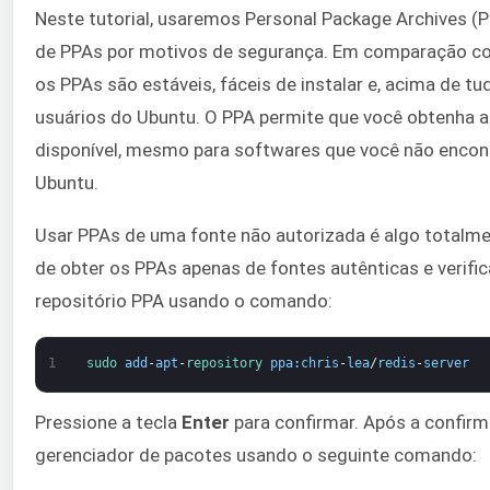
Neste tutorial, usaremos Personal Package Archives (
de PPAs por motivos de segurança. Em comparação com
os PPAs são estáveis, fáceis de instalar e, acima de tu
usuários do Ubuntu. O PPA permite que você obtenha a
disponível, mesmo para softwares que você não encontr
Ubuntu.
Usar PPAs de uma fonte não autorizada é algo totalme
de obter os PPAs apenas de fontes autênticas e verifi
repositório PPA usando o comando:
1
sudo 
add
-
apt
-
repository 
ppa
:
chris
-
lea
/
redis
-
server
Pressione a tecla
Enter
para confirmar. Após a confir
gerenciador de pacotes usando o seguinte comando: