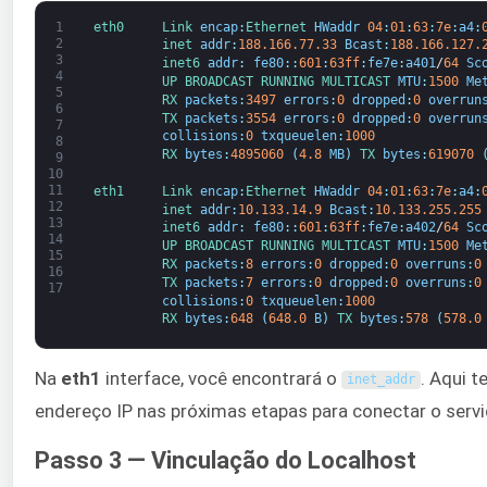
1
eth0     
Link 
encap
:
Ethernet 
HWaddr
04
:
01
:
63
:
7e
:
a4
:
2
inet 
addr
:
188.166.77.33
Bcast
:
188.166.127.
3
inet6 
addr
:
fe80
:
:
601
:
63ff
:
fe7e
:
a401
/
64
Sc
4
UP 
BROADCAST 
RUNNING 
MULTICAST 
MTU
:
1500
Me
5
RX 
packets
:
3497
errors
:
0
dropped
:
0
overrun
6
TX 
packets
:
3554
errors
:
0
dropped
:
0
overrun
7
collisions
:
0
txqueuelen
:
1000
8
RX 
bytes
:
4895060
(
4.8
MB
)
TX 
bytes
:
619070
9
10
11
eth1     
Link 
encap
:
Ethernet 
HWaddr
04
:
01
:
63
:
7e
:
a4
:
12
inet 
addr
:
10.133.14.9
Bcast
:
10.133.255.255
13
inet6 
addr
:
fe80
:
:
601
:
63ff
:
fe7e
:
a402
/
64
Sc
14
UP 
BROADCAST 
RUNNING 
MULTICAST 
MTU
:
1500
Me
15
RX 
packets
:
8
errors
:
0
dropped
:
0
overruns
:
0
16
TX 
packets
:
7
errors
:
0
dropped
:
0
overruns
:
0
17
collisions
:
0
txqueuelen
:
1000
RX 
bytes
:
648
(
648.0
B
)
TX 
bytes
:
578
(
578.0
Na
eth1
interface, você encontrará o
. Aqui 
inet_addr
endereço IP nas próximas etapas para conectar o serv
Passo 3 — Vinculação do Localhost