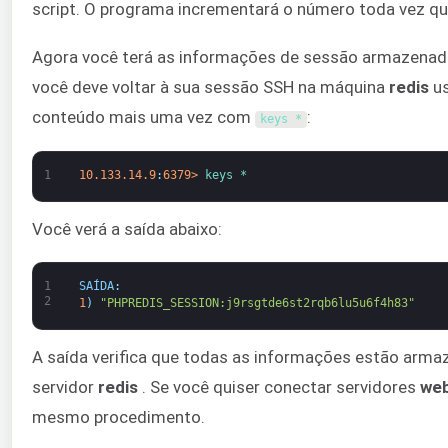
script. O programa incrementará o número toda vez que
Agora você terá as informações de sessão armazenadas 
você deve voltar à sua sessão SSH na máquina
redis
u
conteúdo mais uma vez com
:
keys *
1
10.133.14.9
:
6379
>
keys *
Você verá a saída abaixo:
1
SAÍDA
:
2
1
)
"PHPREDIS_SESSION:j9rsgtde6st2rqb6lu5u6f4h83"
A saída verifica que todas as informações estão arm
servidor
redis
. Se você quiser conectar servidores
we
mesmo procedimento.