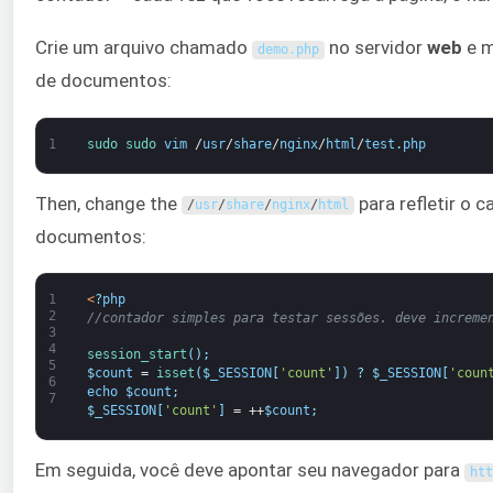
Crie um arquivo chamado
no servidor
web
e m
demo
.
php
de documentos:
1
sudo 
sudo 
vim
/
usr
/
share
/
nginx
/
html
/
test
.
php
Then, change the
para refletir o 
/
usr
/
share
/
nginx
/
html
documentos:
1
<
?
php
2
//contador simples para testar sessões. deve increme
3
4
session_start
(
)
;
5
$
count
=
isset
(
$
_SESSION
[
'count'
]
)
?
$
_SESSION
[
'coun
6
echo
$
count
;
7
$
_SESSION
[
'count'
]
=
++
$
count
;
Em seguida, você deve apontar seu navegador para
htt