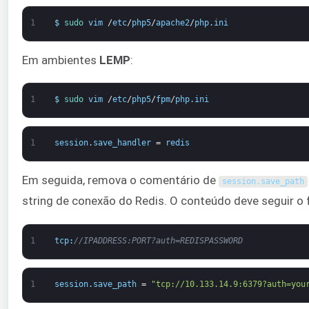
1
$
sudo 
vim
/
etc
/
php5
/
apache2
/
php
.
ini
Em ambientes
LEMP
:
1
$
sudo 
vim
/
etc
/
php5
/
fpm
/
php
.
ini
1
session
.
save_handler
=
redis
Em seguida, remova o comentário de
session
.
save_path
string de conexão do Redis. O conteúdo deve seguir o 
1
tcp
:
//IPADDRESS:PORT?auth=REDISPASSWORD
1
session
.
save_path
=
"tcp://10.133.14.9:6379?auth=you