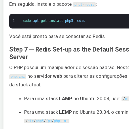
Em seguida, instale o pacote
:
php5
-
redis
1
sudo 
apt
-
get 
install 
php5
-
redis
Você está pronto para se conectar ao Redis.
Step 7 — Redis Set-up as the Default Ses
Server
O PHP possui um manipulador de sessão padrão. Neste
no servidor
web
para alterar as configurações
php
.
ini
da stack atual:
Para uma stack
LAMP
no Ubuntu 20.04, use:
/
et
Para uma stack
LEMP
no Ubuntu 20.04, o camin
.
/
etc
/
php5
/
fpm
/
php
.
ini