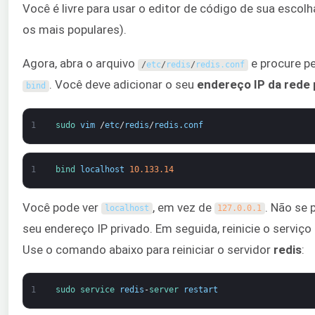
Você é livre para usar o editor de código de sua escol
os mais populares).
Agora, abra o arquivo
e procure pe
/
etc
/
redis
/
redis
.
conf
. Você deve adicionar o seu
endereço IP da rede 
bind
1
sudo 
vim
/
etc
/
redis
/
redis
.
conf
1
bind 
localhost
10.133.14
Você pode ver
, em vez de
. Não se 
localhost
127.0.0.1
seu endereço IP privado. Em seguida, reinicie o serviço 
Use o comando abaixo para reiniciar o servidor
redis
:
1
sudo 
service 
redis
-
server 
restart