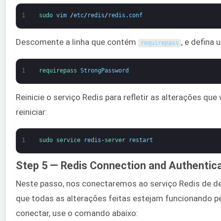
1
sudo 
vim
/
etc
/
redis
/
redis
.
conf
Descomente a linha que contém
, e defina
requirepass
1
requirepass 
StrongPassword
Reinicie o serviço Redis para refletir as alterações qu
reiniciar:
1
sudo 
service 
redis
-
server 
restart
Step 5 — Redis Connection and Authentica
Neste passo, nos conectaremos ao serviço Redis de 
que todas as alterações feitas estejam funcionando 
conectar, use o comando abaixo: