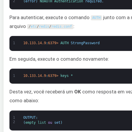
2
(
error
)
NOAUTH 
Authentication 
required
.
Para autenticar, execute o comando
junto com a 
AUTH
arquivo
:
/
etc
/
redis
/
redis
.
conf
1
10.133.14.9
:
6379
>
AUTH 
StrongPassword
Em seguida, execute o comando novamente:
1
10.133.14.9
:
6379
>
keys *
Desta vez, você receberá um
OK
como resposta em vez 
como abaixo:
1
OUTPUT
:
2
(
empty 
list 
ou
set
)