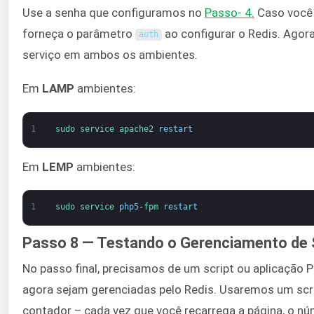
Use a senha que configuramos no
P
asso- 4
.
Caso você 
forneça o parâmetro
ao configurar o Redis. Agora,
auth
serviço em ambos os ambientes.
Em
LAMP
ambientes:
1
sudo 
service 
apache2 
restart
Em
LEMP
ambientes:
1
sudo 
service 
php5
-
fpm 
restart
Passo 8 — Testando o Gerenciamento de 
No passo final, precisamos de um script ou aplicação 
agora sejam gerenciadas pelo Redis. Usaremos um scr
contador – cada vez que você recarrega a página, o n