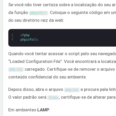
Se você não tiver certeza sobre a localização do seu ar
da função
. Coloque o seguinte código em 
phpinfo
(
)
do seu diretório raiz da web:
1
<
?
php
2
phpinfo
(
)
;
Quando você tentar acessar o script pelo seu navegado
“Loaded Configuration File”. Você encontrará a localiza
carregado. Certifique-se de remover o arquivo
php
.
ini
conteúdo confidencial do seu ambiente.
Depois disso, abra o arquivo
e procure pela li
php
.
ini
O valor padrão será
, certifique-se de alterar par
files
Em ambientes
LAMP
: