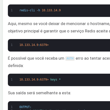
1
redis
-
cli
-
h
10.133.14.9
Aqui, mesmo se você deixar de mencionar o hostname,
objetivo principal é garantir que o serviço Redis aceit
1
10.133.14.9
:
6379
>
É possível que você receba um
erro ao tentar ace
AUTH
definida:
1
10.133.14.9
:
6379
>
keys *
Sua saída será semelhante a esta:
1
OUTPUT
: