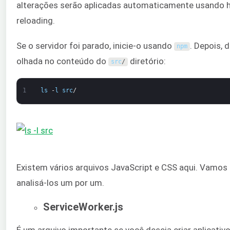
alterações serão aplicadas automaticamente usando 
reloading.
Se o servidor foi parado, inicie-o usando
. Depois, 
npm
olhada no conteúdo do
diretório:
src
/
1
ls
-
l
src
/
Existem vários arquivos JavaScript e CSS aqui. Vamos
analisá-los um por um.
ServiceWorker.js