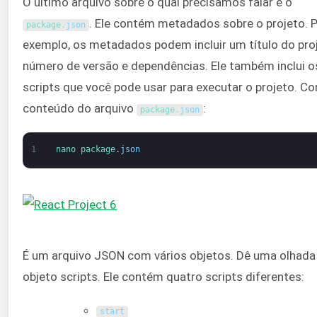
O último arquivo sobre o qual precisamos falar é o
. Ele contém metadados sobre o projeto. 
package
.
json
exemplo, os metadados podem incluir um título do proj
número de versão e dependências. Ele também inclui o
scripts que você pode usar para executar o projeto. Con
conteúdo do arquivo
:
package
.
json
1
nano 
package
.
json
É um arquivo JSON com vários objetos. Dê uma olhada
objeto scripts. Ele contém quatro scripts diferentes:
start