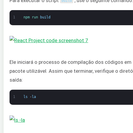
Para executar o script
, use o seguinte comando
build
1
npm 
run 
build
Ele iniciará o processo de compilação dos códigos em
pacote utilizável. Assim que terminar, verifique o diretó
saída:
1
ls
-
la