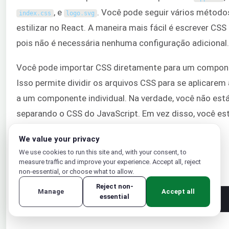
, e
. Você pode seguir vários método
index
.
css
logo
.
svg
estilizar no React. A maneira mais fácil é escrever CSS 
pois não é necessária nenhuma configuração adicional.
Você pode importar CSS diretamente para um compon
Isso permite dividir os arquivos CSS para se aplicarem
a um componente individual. Na verdade, você não est
separando o CSS do JavaScript. Em vez disso, você es
agrupando todos os componentes relevantes (CSS,
We value your privacy
JavaScript, imagens e marcação) juntos.
We use cookies to run this site and, with your consent, to
measure traffic and improve your experience. Accept all, reject
Abra
com um editor de texto:
App
.
css
non-essential, or choose what to allow.
Reject non-
Manage
Accept all
essential
1
nano 
App
.
css