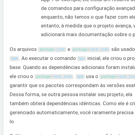
de comandos para configuração avançad
enquanto, não temos o que fazer com ele
entanto, à medida que o projeto avança, 
adicionará mais documentação sobre o p
Os arquivos
e
são usado
package
.
json
package
-
lock
.
json
. Ao executar o comando
inicial, ele criou o pr
npm
npx
base. Quando as dependências adicionais foram instal
ele criou o
.
usa o
package
-
lock
.
json
npm
package
-
lock
.
jso
garantir que os pacotes correspondam às versões exa
Dessa forma, se outra pessoa instalar seu projeto, ela
também obterá dependências idênticas. Como ele é cr
gerenciado automaticamente, você raramente precisa 
lo.