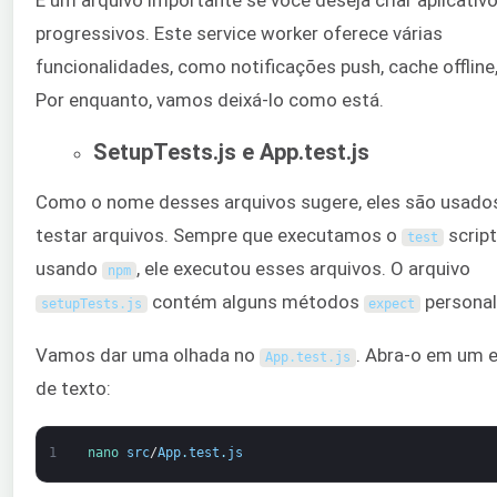
É um arquivo importante se você deseja criar aplicativ
progressivos. Este service worker oferece várias
funcionalidades, como notificações push, cache offline,
Por enquanto, vamos deixá-lo como está.
SetupTests.js e App.test.js
Como o nome desses arquivos sugere, eles são usado
testar arquivos. Sempre que executamos o
script
test
usando
, ele executou esses arquivos. O arquivo
npm
contém alguns métodos
personal
setupTests
.
js
expect
Vamos dar uma olhada no
. Abra-o em um e
App
.
test
.
js
de texto:
1
nano 
src
/
App
.
test
.
js