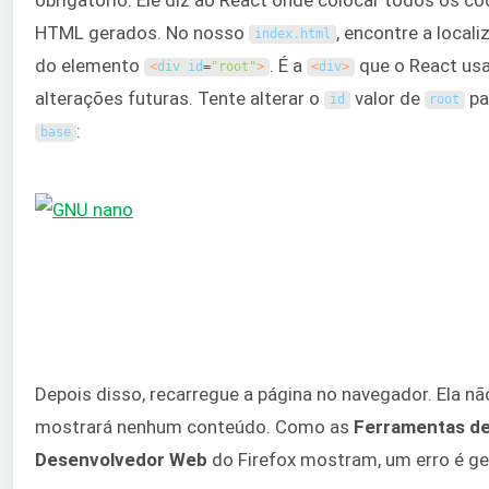
HTML gerados. No nosso
, encontre a local
index
.
html
do elemento
. É a
que o React usa
<
div 
id
=
"root"
>
<
div
>
alterações futuras. Tente alterar o
valor de
pa
id
root
:
base
Depois disso, recarregue a página no navegador. Ela nã
mostrará nenhum conteúdo. Como as
Ferramentas d
Desenvolvedor Web
do Firefox mostram, um erro é ge