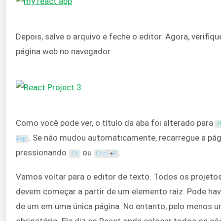
Depois, salve o arquivo e feche o editor. Agora, verifiqu
página web no navegador:
Como você pode ver, o título da aba foi alterado para
M
. Se não mudou automaticamente, recarregue a pág
App
pressionando
ou
.
F5
Ctrl
+
R
Vamos voltar para o editor de texto. Todos os projeto
devem começar a partir de um elemento raiz. Pode hav
de um em uma única página. No entanto, pelo menos u
obrigatório. Ele diz ao React onde colocar todos os c