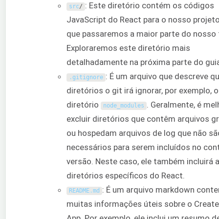
: Este diretório contém os códigos
src
/
JavaScript do React para o nosso projeto
que passaremos a maior parte do nosso
Exploraremos este diretório mais
detalhadamente na próxima parte do guia
: É um arquivo que descreve qu
.
gitignore
diretórios o git irá ignorar, por exemplo, o
diretório
. Geralmente, é mel
node_modules
excluir diretórios que contêm arquivos g
ou hospedam arquivos de log que não sã
necessários para serem incluídos no con
versão. Neste caso, ele também incluirá 
diretórios específicos do React.
: É um arquivo markdown cont
README
.
md
muitas informações úteis sobre o Create
App. Por exemplo, ele inclui um resumo de