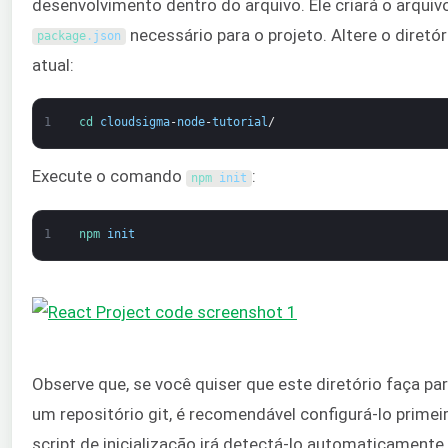
desenvolvimento dentro do arquivo. Ele criará o arquiv
necessário para o projeto. Altere o diretór
package
.
json
atual:
1
cd 
cloudsigma
-
node
-
tutorial
/
Execute o comando
:
npm 
init
1
npm 
init
Observe que, se você quiser que este diretório faça pa
um repositório git, é recomendável configurá-lo primei
script de inicialização irá detectá-lo automaticamente