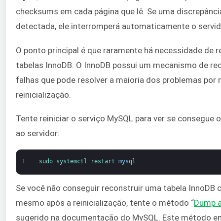
checksums em cada página que lê. Se uma discrepânci
detectada, ele interromperá automaticamente o servi
O ponto principal é que raramente há necessidade de r
tabelas InnoDB. O InnoDB possui um mecanismo de re
falhas que pode resolver a maioria dos problemas por
reinicialização.
Tente reiniciar o serviço MySQL para ver se consegue 
ao servidor:
1
sudo 
systemctl 
restart 
mysql
Se você não conseguir reconstruir uma tabela InnoDB 
mesmo após a reinicialização, tente o método “
Dump a
sugerido na documentação do MySQL. Este método en