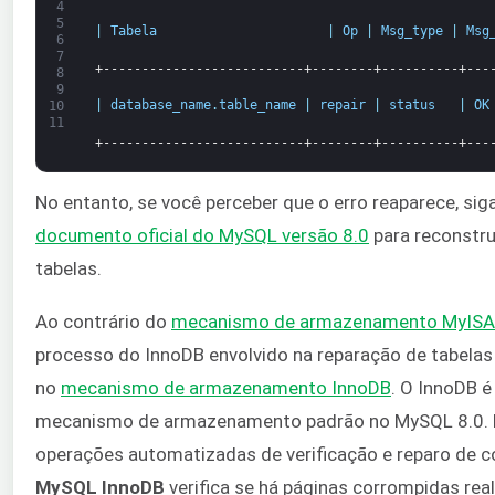
4
5
|
Tabela
|
Op
|
Msg_type
|
Msg
6
7
+--------------------------+--------+----------+---
8
9
|
database_name
.
table_name
|
repair
|
status
|
OK
10
11
+--------------------------+--------+----------+---
No entanto, se você perceber que o erro reaparece, sig
documento oficial do MySQL versão 8.0
para reconstru
tabelas.
Ao contrário do
mecanismo de armazenamento MyIS
processo do InnoDB envolvido na reparação de tabelas 
no
mecanismo de armazenamento InnoDB
. O InnoDB é
mecanismo de armazenamento padrão no MySQL 8.0. E
operações automatizadas de verificação e reparo de c
MySQL InnoDB
verifica se há páginas corrompidas rea