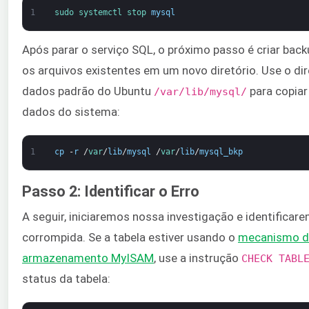
1
sudo 
systemctl 
stop 
mysql
Após parar o serviço SQL, o próximo passo é criar bac
os arquivos existentes em um novo diretório. Use o dir
dados padrão do Ubuntu
para copiar
/var/lib/mysql/
dados do sistema:
1
cp
-
r
/
var
/
lib
/
mysql
/
var
/
lib
/
mysql_bkp
Passo 2: Identificar o Erro
A seguir, iniciaremos nossa investigação e identificar
corrompida. Se a tabela estiver usando o
mecanismo d
armazenamento MyISAM
, use a instrução
CHECK TABL
status da tabela: