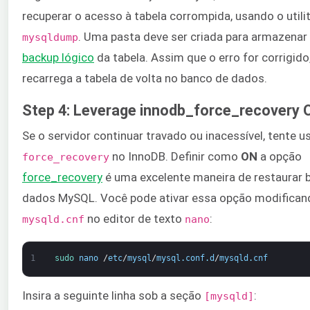
recuperar o acesso à tabela corrompida, usando o utilit
. Uma pasta deve ser criada para armazenar 
mysqldump
backup lógico
da tabela. Assim que o erro for corrigido,
recarrega a tabela de volta no banco de dados.
Step 4: Leverage innodb_force_recovery 
Se o servidor continuar travado ou inacessível, tente u
no InnoDB. Definir como
ON
a opção
force_recovery
force_recovery
é uma excelente maneira de restaurar 
dados MySQL. Você pode ativar essa opção modifican
no editor de texto
:
mysqld.cnf
nano
1
sudo 
nano
/
etc
/
mysql
/
mysql
.
conf
.
d
/
mysqld
.
cnf
Insira a seguinte linha sob a seção
:
[mysqld]