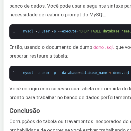
banco de dados. Você pode usar a seguinte sintaxe par
necessidade de reabrir o prompt do MySQL:
1
mysql
-
u
user
-
p
--
execute
=
"DROP TABLE database_name
Então, usando o documento de dump
que vo
demo.sql
preparar, restaure a tabela:
1
mysql
-
u
user
-
p
--
database
=
database_name
<
demo
.
sql
Você corrigiu com sucesso sua tabela corrompida do 
pronto para trabalhar no banco de dados perfeitament
Conclusão
Corrupções de tabela ou travamentos inesperados do
probabilidade de ocorrer se você estiver trabalhando