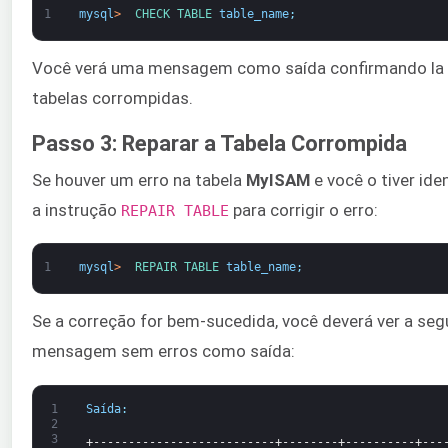
1
mysql
>
CHECK 
TABLE 
table_name
;
Você verá uma mensagem como saída confirmando la 
tabelas corrompidas.
Passo 3: Reparar a Tabela Corrompida
Se houver um erro na tabela
MyISAM
e você o tiver ide
a instrução
para corrigir o erro:
REPAIR TABLE
1
mysql
>
REPAIR 
TABLE 
table_name
;
Se a correção for bem-sucedida, você deverá ver a seg
mensagem sem erros como saída:
1
Saída
:
2
3
+--------------------------+--------+----------+---