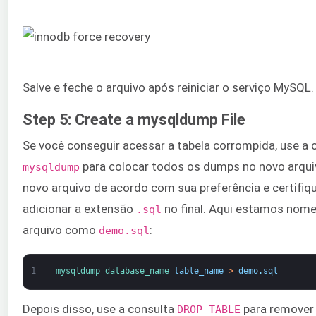
Salve e feche o arquivo após reiniciar o serviço MySQL.
Step 5: Create a mysqldump File
Se você conseguir acessar a tabela corrompida, use a
para colocar todos os dumps no novo arqui
mysqldump
novo arquivo de acordo com sua preferência e certifiq
adicionar a extensão
no final. Aqui estamos nom
.sql
arquivo como
:
demo.sql
1
mysqldump 
database_name 
table_name
>
demo
.
sql
Depois disso, use a consulta
para remover 
DROP TABLE