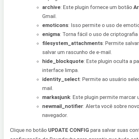
archive
: Este plugin fornece um botão
Ar
Gmail.
emoticons
: Isso permite o uso de emoti
enigma
: Torna fácil o uso de criptografi
filesystem_attachments
: Permite salv
salvar um rascunho de e-mail.
hide_blockquote
: Este plugin oculta a 
interface limpa.
identity_select
: Permite ao usuário sele
mail.
markasjunk
: Este plugin permite marca
newmail_notifier
: Alerta você sobre nov
navegador.
Clique no botão
UPDATE CONFIG
para salvar suas con