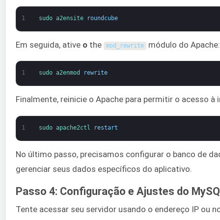
1
sudo 
a2ensite 
roundcube
Em seguida, ative
o
the
módulo do Apache:
mod_rewrite
1
sudo 
a2enmod 
rewrite
Finalmente, reinicie o Apache para permitir o acesso à
1
sudo 
apache2ctl 
restart
No último passo, precisamos configurar o banco de d
gerenciar seus dados específicos do aplicativo.
Passo 4: Configuração e Ajustes do MyS
Tente acessar seu servidor usando o endereço IP ou n