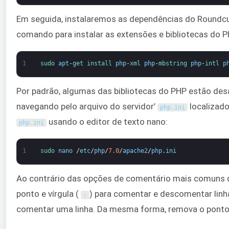
Em seguida, instalaremos as dependências do Roundcu
comando para instalar as extensões e bibliotecas do P
1
sudo 
apt
-
get 
install 
php
-
xml 
php
-
mbstring 
php
-
intl 
p
Por padrão, algumas das bibliotecas do PHP estão desa
navegando pelo arquivo do servidor’
localizad
php
.
ini
usando o editor de texto nano:
php
.
ini
1
sudo 
nano
/
etc
/
php
/
7.0
/
apache2
/
php
.
ini
Ao contrário das opções de comentário mais comun
ponto e vírgula (
) para comentar e descomentar linha
;
comentar uma linha. Da mesma forma, remova o ponto 