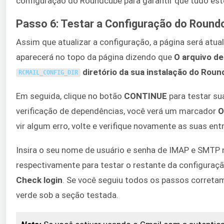
configuração do Roundcube para garantir que tudo est
Passo 6: Testar a Configuração do Round
Assim que atualizar a configuração, a página será atu
aparecerá no topo da página dizendo que
O arquivo de
diretório da sua instalação do Rou
RCMAIL_CONFIG_DIR
Em seguida, clique no botão
CONTINUE
para testar su
verificação de dependências, você verá um marcador
O
vir algum erro, volte e verifique novamente as suas ent
Insira o seu nome de usuário e senha de IMAP e SMTP
respectivamente para testar o restante da configura
Check login
. Se você seguiu todos os passos corretam
verde sob a seção testada.