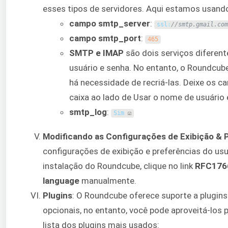
esses tipos de servidores. Aqui estamos usan
campo smtp_server
:
ssl
:
//smtp.gmail.com
campo smtp_port
:
465
SMTP e IMAP
são dois serviços diferen
usuário e senha. No entanto, o Roundcube
há necessidade de recriá-las. Deixe os 
caixa ao lado de Usar o nome de usuário
smtp_log
:
Sim
☑
Modificando as Configurações de Exibição & 
configurações de exibição e preferências do usu
instalação do Roundcube, clique no link
RFC176
language
manualmente.
Plugins
: O Roundcube oferece suporte a plugins
opcionais, no entanto, você pode aproveitá-los 
lista dos plugins mais usados: