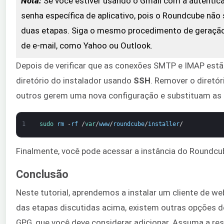
Nota:
Se você estiver usando o Gmail com a autentic
senha específica de aplicativo, pois o Roundcube não
duas etapas. Siga o mesmo procedimento de geração d
de e-mail, como Yahoo ou Outlook.
Depois de verificar que as conexões SMTP e IMAP est
diretório do instalador usando
SSH
. Remover o diretór
outros gerem uma nova configuração e substituam as 
1
sudo 
rm
-
rf
/
var
/
www
/
roundcube
/
installer
/
Finalmente, você pode acessar a instância do Roundcube
Conclusão
Neste tutorial, aprendemos a instalar um cliente de 
das etapas discutidas acima, existem outras opções d
GPG, que você deve considerar adicionar. Assuma a re