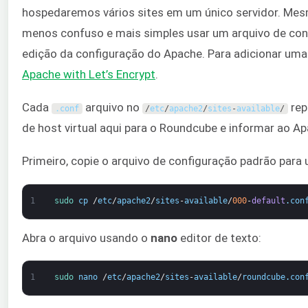
hospedaremos vários sites em um único servidor. Mes
menos confuso e mais simples usar um arquivo de con
edição da configuração do Apache. Para adicionar um
Apache with Let’s Encrypt
.
Cada
arquivo no
rep
.
conf
/
etc
/
apache2
/
sites
-
available
/
de host virtual aqui para o Roundcube e informar ao Ap
Primeiro, copie o arquivo de configuração padrão para 
1
sudo 
cp
/
etc
/
apache2
/
sites
-
available
/
000
-
default
.
con
Abra o arquivo usando o
nano
editor de texto:
1
sudo 
nano
/
etc
/
apache2
/
sites
-
available
/
roundcube
.
con