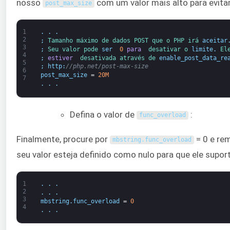
nosso
com um valor mais alto para evita
post_max_size
1
.
.
.
2
;
Tamanho 
máximo 
de 
dados 
POST 
que 
o PHP 
irá 
aceitar
3
;
Seu 
valor 
pode 
ser 
0
para 
desativar 
o 
limite
.
El
4
;
estiver 
desativada 
através de 
enable_post_data_re
5
;
http
:
//php.net/post-max-size
6
post_max_size
=
20M
7
.
.
.
Defina o valor de
:
func_overload
Finalmente, procure por
= 0 e rem
mbstring
.
func_overload
seu valor esteja definido como nulo para que ele supor
1
.
.
.
2
.
.
.
3
mbstring
.
func_overload
=
0
4
.
.
.