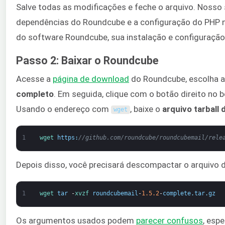
Salve todas as modificações e feche o arquivo. Nosso 
dependências do Roundcube e a configuração do PHP 
do software Roundcube, sua instalação e configuração
Passo 2: Baixar o Roundcube
Acesse a
página de download
do Roundcube, escolha 
completo
. Em seguida, clique com o botão direito no 
Usando o endereço com
, baixe o
arquivo tarball
wget
1
wget 
https
:
//github.com/roundcube/roundcubemail/rele
Depois disso, você precisará descompactar o arquivo 
1
wget 
tar
-
xvzf 
roundcubemail
-
1.5.2
-
complete
.
tar
.
gz
Os argumentos usados podem
parecer confusos
, esp