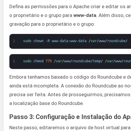
Defina as permissões para o Apache criar e editar os a
o proprietário e o grupo para
www-data
. Além disso, ce
gravação para o proprietário e o grupo:
1
sudo 
chown
-
R
www
-
data
:
www
-
data
/
var
/
www
/
roundcube
/
1
sudo 
chmod
775
/
var
/
www
/
roundcube
/
temp
/
/
var
/
www
/
rou
Embora tenhamos baixado o código do Roundcube e def
ainda está incompleta. A conexão do Roundcube ao no
precisa ser feita. Antes de prosseguirmos, precisamos
a localização base do Roundcube.
Passo 3: Configuração e Instalação do A
Neste passo, editaremos o arquivo de host virtual par