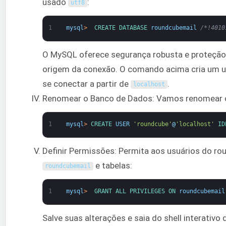
usado
:
utf8
1
mysql
>
CREATE 
DATABASE 
roundcubemail
/*!4010
O MySQL oferece segurança robusta e proteção 
origem da conexão. O comando acima cria um u
se conectar a partir de
.
localhost
Renomear o Banco de Dados: Vamos renomear o 
1
mysql
>
CREATE 
USER
'roundcube'
@
'localhost'
ID
Definir Permissões: Permita aos usuários do r
e tabelas:
roundcubemail
1
mysql
>
GRANT 
ALL 
PRIVILEGES 
ON 
roundcubemail
Salve suas alterações e saia do shell interativo