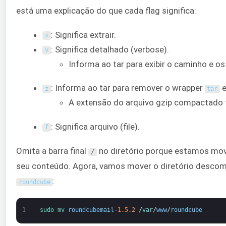
está uma explicação do que cada flag significa:
: Significa extrair.
x
: Significa detalhado (verbose).
v
Informa ao tar para exibir o caminho e o
: Informa ao tar para remover o wrapper
e
z
tar
A extensão do arquivo gzip compactado
: Significa arquivo (file).
f
Omita a barra final
no diretório porque estamos mov
/
seu conteúdo. Agora, vamos mover o diretório desco
:
roundcube
1
sudo 
mv 
roundcubemail
-
1.5.2
/
var
/
www
/
roundcube