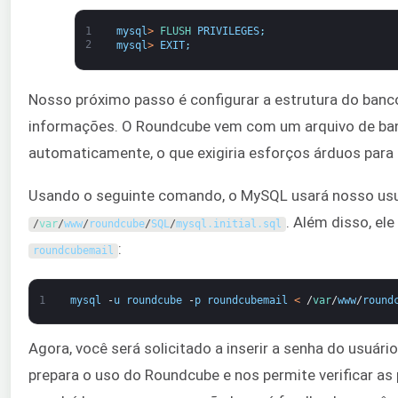
1
mysql
>
FLUSH 
PRIVILEGES
;
2
mysql
>
EXIT
;
Nosso próximo passo é configurar a estrutura do banc
informações. O Roundcube vem com um arquivo de ban
automaticamente, o que exigiria esforços árduos para
Usando o seguinte comando, o MySQL usará nosso usuá
. Além disso, el
/
var
/
www
/
roundcube
/
SQL
/
mysql
.
initial
.
sql
:
roundcubemail
1
mysql
-
u
roundcube
-
p
roundcubemail
<
/
var
/
www
/
round
Agora, você será solicitado a inserir a senha do usuá
prepara o uso do Roundcube e nos permite verificar as