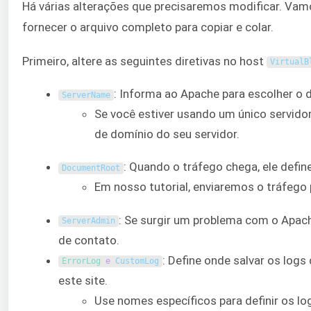
Há várias alterações que precisaremos modificar. Vam
fornecer o arquivo completo para copiar e colar.
Primeiro, altere as seguintes diretivas no host
VirtualB
: Informa ao Apache para escolher o 
ServerName
Se você estiver usando um único servido
de domínio do seu servidor.
: Quando o tráfego chega, ele define
DocumentRoot
Em nosso tutorial, enviaremos o tráfeg
: Se surgir um problema com o Apac
ServerAdmin
de contato.
: Define onde salvar os log
ErrorLog 
e
CustomLog
este site.
Use nomes específicos para definir os lo