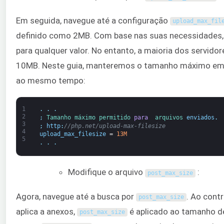
Em seguida, navegue até a configuração
upload_max_fil
definido como 2MB. Com base nas suas necessidades
para qualquer valor. No entanto, a maioria dos servido
10MB. Neste guia, manteremos o tamanho máximo em 
ao mesmo tempo:
1
.
.
.
2
;
Tamanho 
máximo 
permitido 
para 
arquivos 
enviados
.
3
;
http
:
//php.net/upload-max-filesize
4
upload_max_filesize
=
13M
5
.
.
.
Modifique o arquivo
:
post_max_size
Agora, navegue até a busca por
. Ao cont
post_max_size
aplica a anexos,
é aplicado ao tamanho de
post_max_size