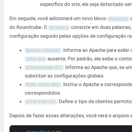
específico do site, ele seja detectado se
Em seguida, você adicionará um novo bloco
q
Directory
do Roundcube. O
consiste em duas palavras, 
Directory
configuração seguido pelas opções de configuração re
: Informa ao Apache para exibir
Options
-
Indexes
ausente. Por padrão, ele exibe o conte
index
.
php
: Informa ao Apache que, se um
AllowOverride 
All
substituir as configurações globais.
: Instrui o Apache a corresponde
Order 
allow
,
deny
correspondidos.
: Define o tipo de clientes permiti
allow 
from 
all
Depois de fazer essas alterações, você verá o arquivo 