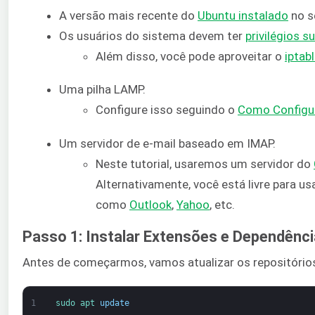
A versão mais recente do
Ubuntu instalado
no s
Os usuários do sistema devem ter
privilégios s
Além disso, você pode aproveitar o
iptab
Uma pilha LAMP.
Configure isso seguindo o
Como Configur
Um servidor de e-mail baseado em IMAP.
Neste tutorial, usaremos um servidor do
Alternativamente, você está livre para u
como
Outlook
,
Yahoo
, etc.
Passo 1: Instalar Extensões e Dependênc
Antes de começarmos, vamos atualizar os repositórios 
1
sudo 
apt 
update