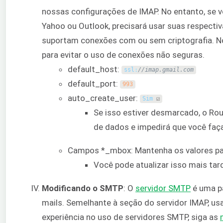
nossas configurações de IMAP. No entanto, se 
Yahoo ou Outlook, precisará usar suas respecti
suportam conexões com ou sem criptografia. N
para evitar o uso de conexões não seguras.
default_host:
ssl
:
//imap.gmail.com
default_port:
993
auto_create_user:
Sim
☑
Se isso estiver desmarcado, o Ro
de dados e impedirá que você faça
Campos *_mbox: Mantenha os valores pa
Você pode atualizar isso mais tar
Modificando o SMTP
: O
servidor SMTP
é uma pa
mails. Semelhante à seção do servidor IMAP, us
experiência no uso de servidores SMTP, siga as