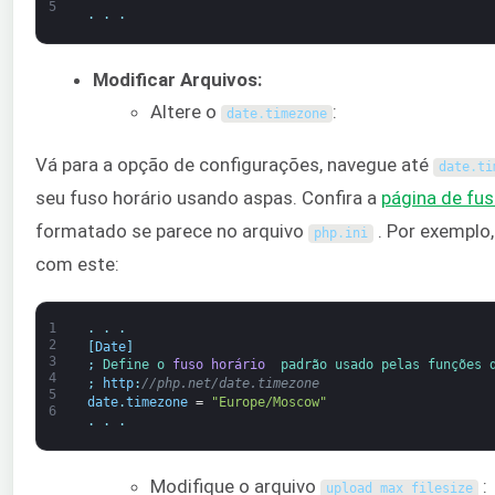
5
.
.
.
Modificar Arquivos:
Altere o
:
date
.
timezone
Vá para a opção de configurações, navegue até
date
.
ti
seu fuso horário usando aspas. Confira a
página de fus
formatado se parece no arquivo
. Por exemplo,
php
.
ini
com este:
1
.
.
.
2
[
Date
]
3
;
Define 
o 
fuso horário 
padrão 
usado 
pelas 
funções 
4
;
http
:
//php.net/date.timezone
5
date
.
timezone
=
"Europe/Moscow"
6
.
.
.
Modifique o arquivo
:
upload_max_filesize