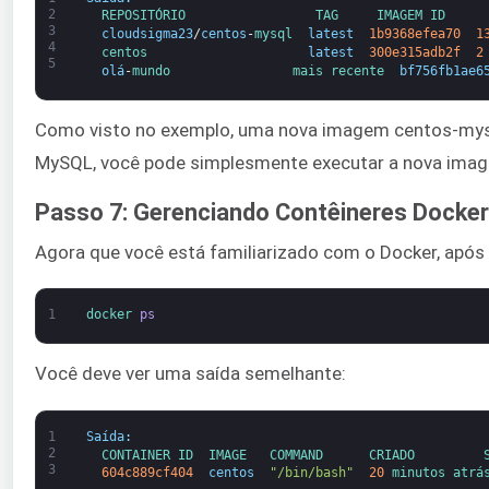
2
REPOSITÓRIO                 
TAG     
IMAGEM 
ID     
3
cloudsigma23
/
centos
-
mysql  
latest
1b9368efea70
1
4
centos                     
latest
300e315adb2f
2
5
olá
-
mundo                
mais recente  
bf756fb1ae6
Como visto no exemplo, uma nova imagem centos-mysql
MySQL, você pode simplesmente executar a nova imag
Passo 7: Gerenciando Contêineres Docker
Agora que você está familiarizado com o Docker, após u
1
docker 
ps
Você deve ver uma saída semelhante:
1
Saída
:
2
CONTAINER 
ID  
IMAGE   
COMMAND      
CRIADO         
3
604c889cf404
centos
"/bin/bash"
20
minutos 
atrá