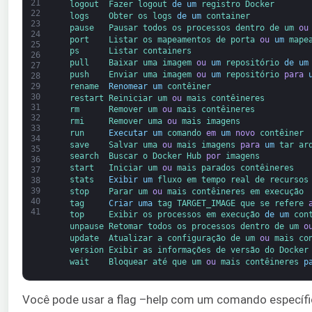
21
logout  
Fazer 
logout 
de
um
registro 
Docker
22
logs    
Obter 
os 
logs 
de
um
container
23
pause   
Pausar 
todos 
os processos 
dentro de 
um 
ou
24
port    
Listar 
os mapeamentos 
de porta 
ou
um
mape
25
ps      
Listar 
containers
26
pull    
Baixar 
uma 
imagem 
ou
um
repositório 
de
um
27
push    
Enviar 
uma 
imagem 
ou
um
repositório 
para
28
rename  
Renomear
um
contêiner
29
30
restart 
Reiniciar 
um 
ou
mais 
contêineres
31
rm      
Remover 
um 
ou
mais 
contêineres
32
rmi     
Remover 
uma 
ou
mais 
imagens
33
run     
Executar
um
comando 
em
um
novo
contêiner
34
save    
Salvar 
uma 
ou
mais 
imagens 
para
um
tar 
ar
35
search  
Buscar 
o 
Docker 
Hub 
por
imagens
36
start   
Iniciar 
um 
ou
mais 
parados 
contêineres
37
stats   
Exibir
um
fluxo 
em tempo real 
de 
recursos
38
39
stop    
Parar 
um 
ou
mais 
contêineres em 
execução
40
tag     
Criar
uma
tag 
TARGET_IMAGE 
que 
se refere 
41
top     
Exibir 
os 
processos em 
execução 
de
um
con
unpause 
Retomar 
todos os 
processos 
dentro de 
um 
o
update  
Atualizar 
a configuração 
de 
um 
ou
mais 
co
version 
Exibir 
as 
informações de 
versão do 
Docker
wait    
Bloquear 
até que 
um 
ou
mais 
contêineres 
p
Você pode usar a flag –help com um comando específic