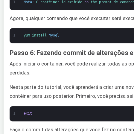
1
Nota
:
O 
contêiner 
id 
exibido 
no
the 
prompt de 
comand
Agora, qualquer comando que você executar será execu
1
yum 
install 
mysql
Passo 6: Fazendo commit de alterações 
Após iniciar o container, você pode realizar todas as
perdidas.
Nesta parte do tutorial, você aprenderá a criar uma n
contêiner para uso posterior. Primeiro, você precisa sa
1
exit
Faça o commit das alterações que você fez no contê