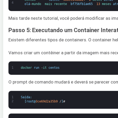
4
olá
-
mundo  
mais recente  
bf756fb1ae65
13
meses 
at
Mais tarde neste tutorial, você poderá modificar as 
Passo 5: Executando um Container Intera
Existem diferentes tipos de containers. O container h
Vamos criar um contêiner a partir da imagem mais rece
1
docker 
run
-
it 
centos
O prompt de comando mudará e deverá se parecer com 
1
Saída
:
2
[
root
@
3ce69d2a35b9
/
]
#