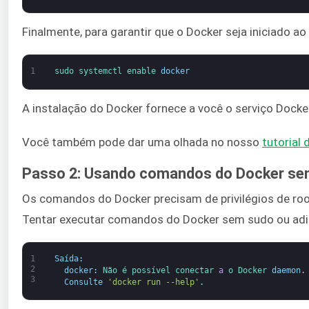
Finalmente, para garantir que o Docker seja iniciado ao
1
sudo 
systemctl 
enable 
docker
A instalação do Docker fornece a você o serviço Docke
Você também pode dar uma olhada no nosso
tutorial
Passo 2: Usando comandos do Docker sem
Os comandos do Docker precisam de privilégios de roo
Tentar executar comandos do Docker sem sudo ou adici
1
Saída
:
2
docker
:
Não é possível 
conectar 
a
o 
Docker 
daemon
.
3
Consulte
'docker run --help'
.