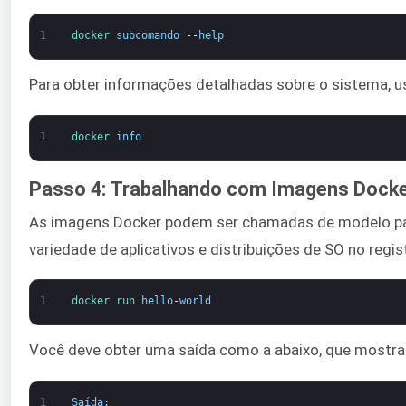
1
docker 
subcomando
--
help
Para obter informações detalhadas sobre o sistema, u
1
docker 
info
Passo 4: Trabalhando com Imagens Dock
As imagens Docker podem ser chamadas de modelo par
variedade de aplicativos e distribuições de SO no re
1
docker 
run 
hello
-
world
Você deve obter uma saída como a abaixo, que mostra
1
Saída
: