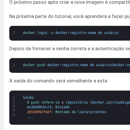
O próximo passo após criar a nova imagem é compartilh
Na próxima parte do tutorial, você aprenderá a fazer 
1
docker 
login
-
u
docker
-
registro
-
nome de usuário
Depois de fornecer a senha correta e a autenticação 
1
docker 
push 
docker
-
registro
-
nome de usuário
/
docker
-
i
A saída do comando será semelhante a esta:
1
Saída
:
2
O 
push 
refere-se 
a
repositório
[
docker
.
io
/
cloudsig
3
ee30e80cbcc5
:
Enviado
4
2653d992f4ef
:
Montado 
de 
library
/
centos
5
.
.
.