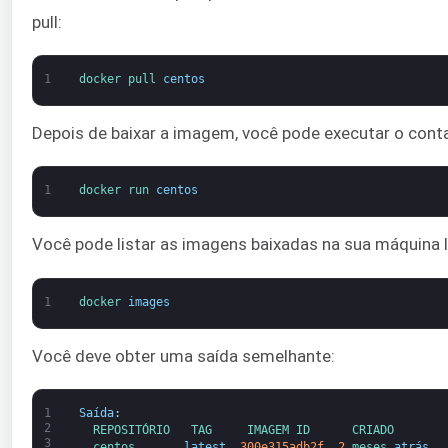
pull:
1
docker 
pull 
centos
Depois de baixar a imagem, você pode executar o cont
1
docker 
run 
centos
Você pode listar as imagens baixadas na sua máquina 
1
docker 
images
Você deve obter uma saída semelhante:
1
Saída
:
2
REPOSITÓRIO   
TAG     
IMAGEM 
ID      
CRIADO       
3
centos       
latest
300e315adb2f
2
meses 
atrás