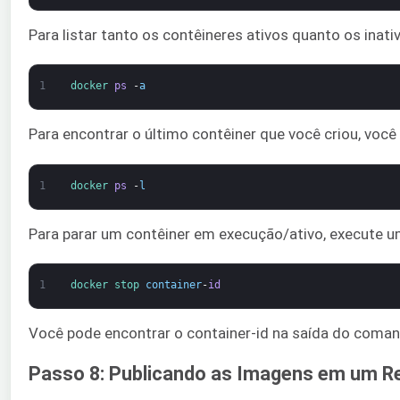
Para listar tanto os contêineres ativos quanto os inat
1
docker 
ps
-
a
Para encontrar o último contêiner que você criou, você 
1
docker 
ps
-
l
Para parar um contêiner em execução/ativo, execute 
1
docker 
stop 
container
-
id
Você pode encontrar o container-id na saída do coman
Passo 8: Publicando as Imagens em um Re