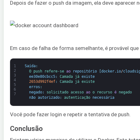
Depois de fazer o push da imagem, ela deve aparecer 
Em caso de falha de forma semelhante, é provável que 
1
Saída
:
2
O 
push 
refere-se 
ao
repositório
[
docker
.
io
/
cloudsi
3
ee30e80cbcc5
:
Camada 
já 
existe
4
2653d992f4ef
:
Camada 
já 
existe
5
erros
:
6
negado
:
solicitado 
acesso 
ao
o 
recurso 
é
negado
7
não autorizado
:
autenticação 
necessária
Você pode fazer login e repetir a tentativa de push.
Conclusão