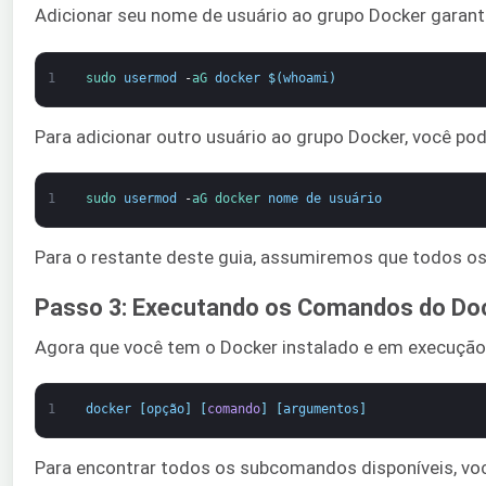
Adicionar seu nome de usuário ao grupo Docker garant
1
sudo 
usermod
-
aG 
docker
$
(
whoami
)
Para adicionar outro usuário ao grupo Docker, você p
1
sudo 
usermod
-
aG 
docker 
nome de usuário
Para o restante deste guia, assumiremos que todos os
Passo 3: Executando os Comandos do Do
Agora que você tem o Docker instalado e em execução
1
docker
[
opção
]
[
comando
]
[
argumentos
]
Para encontrar todos os subcomandos disponíveis, voc