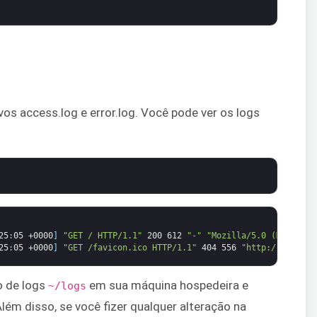
vos access.log e error.log. Você pode ver os logs
25
:
05
+0000
]
"GET / HTTP/1.1"
200
612
"-"
"Mozilla/5.0 (Macintos
25
:
05
+0000
]
"GET /favicon.ico HTTP/1.1"
404
556
"http://xx.xxx.
o de logs
em sua máquina hospedeira e
~/logs
Além disso, se você fizer qualquer alteração na