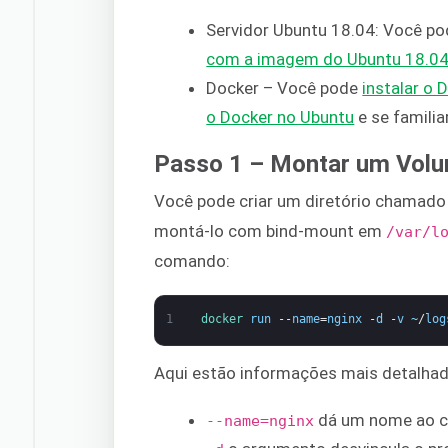
Servidor Ubuntu 18.04: Você p
com a imagem do Ubuntu 18.04, 
Docker – Você pode
instalar o
o Docker no Ubuntu
e se familia
Passo 1 – Montar um Vol
Você pode criar um diretório chamad
montá-lo com bind-mount em
/var/l
comando:
1
docker 
run
--
name
=
nginx
-
d
-
v
~
/
log
Aqui estão informações mais detalha
dá um nome ao con
--name=nginx