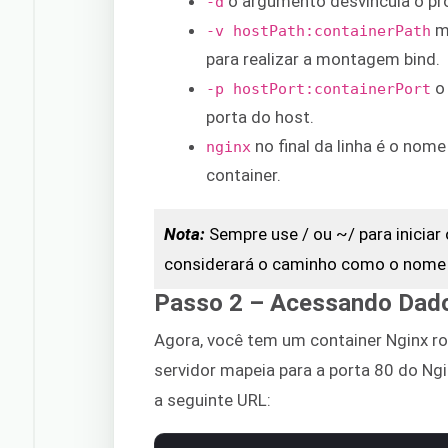
o argumento desvincula o pr
-d
ma
-v hostPath:containerPath
para realizar a montagem bind.
o 
-p hostPort:containerPort
porta do host.
no final da linha é o nom
nginx
container.
Nota:
Sempre use / ou ~/ para iniciar
considerará o caminho como o nome 
Passo 2 – Acessando Dad
Agora, você tem um container Nginx ro
servidor mapeia para a porta 80 do Ng
a seguinte URL: