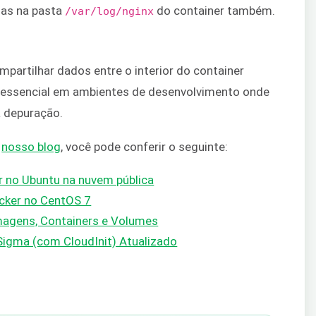
das na pasta
do container também.
/var/log/nginx
partilhar dados entre o interior do container
é essencial em ambientes de desenvolvimento onde
a depuração.
m
nosso blog
, você pode conferir o seguinte:
r no Ubuntu na nuvem pública
ocker no CentOS 7
magens, Containers e Volumes
igma (com CloudInit) Atualizado