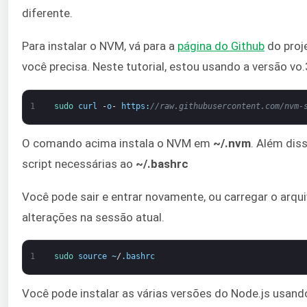
diferente.
Para instalar o NVM, vá para a
página do Github
do proje
você precisa. Neste tutorial, estou usando a versão vo
1
sudo 
curl
-
o
-
https
:
//raw.githubusercontent.com/nvm-
O comando acima instala o NVM em
~/.nvm
. Além diss
script necessárias ao
~/.bashrc
Você pode sair e entrar novamente, ou carregar o arqui
alterações na sessão atual.
1
sudo 
source
~
/
.
bashrc
Você pode instalar as várias versões do Node.js usando