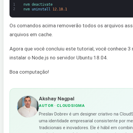
1
nvm 
deactivate
2
nvm 
uninstall
12.18.1
Os comandos acima removerão todos os arquivos asso
arquivos em cache.
Agora que você concluiu este tutorial, você conhece 3 
instalar o Node.js no servidor Ubuntu 18.04.
Boa computação!
Akshay Nagpal
AUTOR
· CLOUDSIGMA
Preslav Dobrev é um designer criativo na Clou
uma identidade empresarial consistente por me
tradicionais e inovadores. Ele é hábil em combin