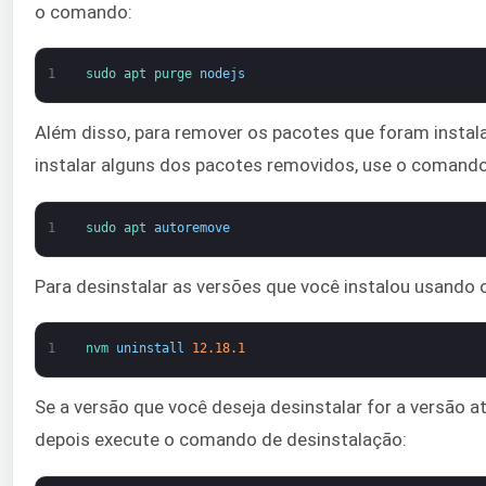
o comando:
1
sudo 
apt 
purge 
nodejs
Além disso, para remover os pacotes que foram inst
instalar alguns dos pacotes removidos, use o comando
1
sudo 
apt 
autoremove
Para desinstalar as versões que você instalou usando
1
nvm 
uninstall
12.18.1
Se a versão que você deseja desinstalar for a versão at
depois execute o comando de desinstalação: