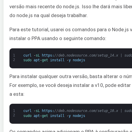
versão mais recente do node.js. Isso lhe dará mais lib
do node.js na qual deseja trabalhar.
Para este tutorial, usarei os comandos para o Node.js 
instalar o PPA usando o seguinte comando:
1
curl
-
sL 
https
:
//deb.nodesource.com/setup_14.x | sud
2
sudo 
apt
-
get 
install
-
y
nodejs
Para instalar qualquer outra versão, basta alterar o 
For exemplo, se você deseja instalar a v10, pode edita
a esta:
1
curl
-
sL 
https
:
//deb.nodesource.com/setup_10.x | sud
2
sudo 
apt
-
get 
install
-
y
nodejs
Os comandos acima adicionam o PPA à configuração e