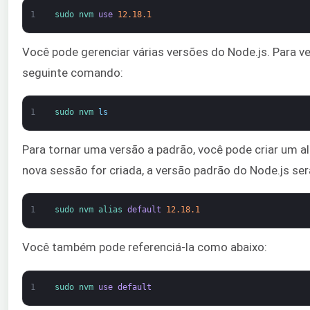
1
sudo 
nvm 
use
12.18.1
Você pode gerenciar várias versões do Node.js. Para ve
seguinte comando:
1
sudo 
nvm 
ls
Para tornar uma versão a padrão, você pode criar um a
nova sessão for criada, a versão padrão do Node.js ser
1
sudo 
nvm 
alias 
default
12.18.1
Você também pode referenciá-la como abaixo:
1
sudo 
nvm 
use
default