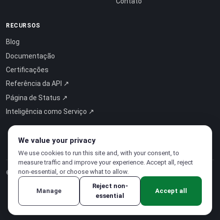
Contato
RECURSOS
Blog
Documentação
Certificações
Referência da API ↗
Página de Status ↗
Inteligência como Serviço ↗
We value your privacy
We use cookies to run this site and, with your consent, to
measure traffic and improve your experience. Accept all, reject
non-essential, or choose what to allow.
© 2026 CloudSigma Holding AG.
Todos os direitos reservados
.
Reject non-
Manage
Accept all
essential
Política de Privacidade
·
Termos de Serviço