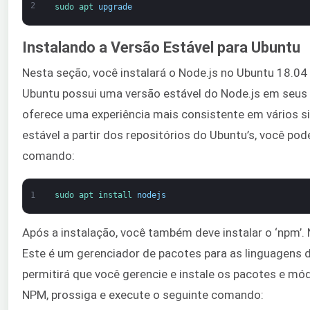
2
sudo 
apt 
upgrade
Instalando a Versão Estável para Ubuntu
Nesta seção, você instalará o Node.js no Ubuntu 18.04
Ubuntu possui uma versão estável do Node.js em seus r
oferece uma experiência mais consistente em vários si
estável a partir dos repositórios do Ubuntu’s, você po
comando:
1
sudo 
apt 
install 
nodejs
Após a instalação, você também deve instalar o ‘npm’
Este é um gerenciador de pacotes para as linguagens d
permitirá que você gerencie e instale os pacotes e mód
NPM, prossiga e execute o seguinte comando: