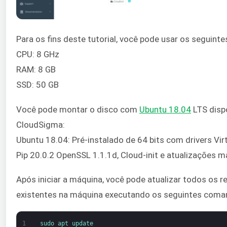
Para os fins deste tutorial, você pode usar os seguinte
CPU: 8 GHz
RAM: 8 GB
SSD: 50 GB
Você pode montar o disco com
Ubuntu 18.04
LTS dispo
CloudSigma:
Ubuntu 18.04: Pré-instalado de 64 bits com drivers Virt
Pip 20.0.2 OpenSSL 1.1.1d, Cloud-init e atualizações 
Após iniciar a máquina, você pode atualizar todos os r
existentes na máquina executando os seguintes coma
1
sudo 
apt 
update