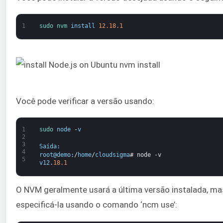
1
sudo 
nvm 
install
12.18.1
Você pode verificar a versão usando:
1
sudo 
node
-
v
2
3
Saída
:
4
root
@
demo
:
/
home
/
cloudsigma
# node -v
5
v12
.
18.1
O NVM geralmente usará a última versão instalada, 
especificá-la usando o comando ‘ncm use’: