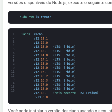
versões disponíveis do Node.js, execute o seguinte c
1
sudo 
nvm 
ls
-
remote
1
Saída 
Trecho
:
2
v12
.
11.1
3
v12
.
12.0
4
v12
.
13.0
(
LTS
:
Erbium
)
5
v12
.
13.1
(
LTS
:
Erbium
)
6
v12
.
14.0
(
LTS
:
Erbium
)
7
v12
.
14.1
(
LTS
:
Erbium
)
8
v12
.
15.0
(
LTS
:
Erbium
)
9
v12
.
16.0
(
LTS
:
Erbium
)
10
11
v12
.
16.1
(
LTS
:
Erbium
)
12
v12
.
16.2
(
LTS
:
Erbium
)
13
v12
.
16.3
(
LTS
:
Erbium
)
14
v12
.
17.0
(
LTS
:
Erbium
)
15
v12
.
18.0
(
LTS
:
Erbium
)
16
v12
.
18.1
(
Mais recente 
LTS
:
Erbium
)
v13
.
0.0
Você pode instalar a versão desejada usando o segui