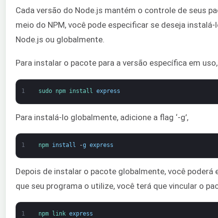
Cada versão do Node.js mantém o controle de seus pac
meio do NPM, você pode especificar se deseja instalá-l
Node.js ou globalmente.
Para instalar o pacote para a versão específica em us
1
sudo 
npm 
install 
express
Para instalá-lo globalmente, adicione a flag ‘-g’,
1
npm 
install
-
g
express
Depois de instalar o pacote globalmente, você poderá
que seu programa o utilize, você terá que vincular o pa
1
npm 
link 
express