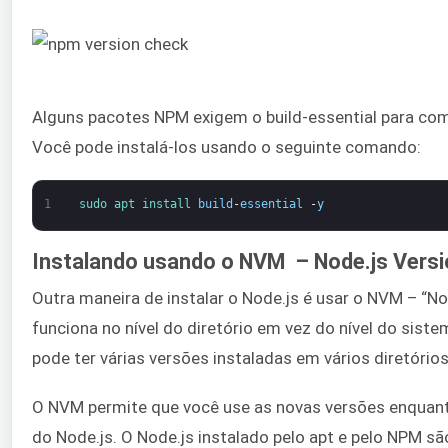
Alguns pacotes NPM exigem o build-essential para compi
Você pode instalá-los usando o seguinte comando:
1
sudo 
apt 
install 
build
-
essential
-
y
Instalando usando o NVM – Node.js Vers
Outra maneira de instalar o Node.js é usar o NVM – “N
funciona no nível do diretório em vez do nível do siste
pode ter várias versões instaladas em vários diretório
O NVM permite que você use as novas versões enquan
do Node.js. O Node.js instalado pelo apt e pelo NPM s