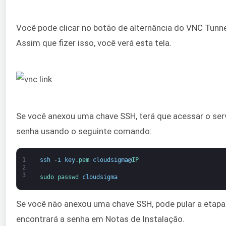
Você pode clicar no botão de alternância do VNC Tunnel’
Assim que fizer isso, você verá esta tela.
Se você anexou uma chave SSH, terá que acessar o servi
senha usando o seguinte comando:
1
ssh
-
i
key
.
pem 
cloudsigma
@
IP
2
3
sudo 
passwd 
cloudsigma
Se você não anexou uma chave SSH, pode pular a etapa
encontrará a senha em Notas de Instalação.