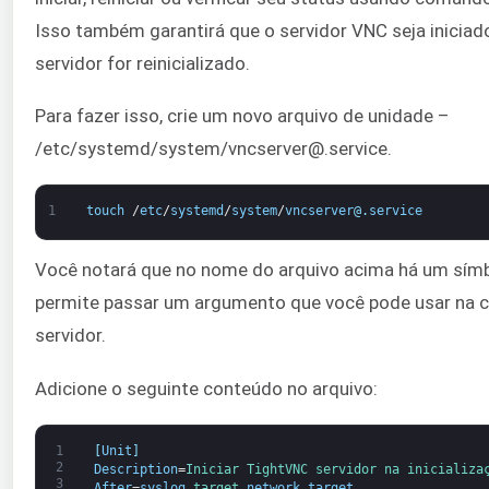
Isso também garantirá que o servidor VNC seja inicia
servidor for reinicializado.
Para fazer isso, crie um novo arquivo de unidade –
/etc/systemd/system/vncserver@.service.
1
touch
/
etc
/
systemd
/
system
/
vncserver
@
.
service
Você notará que no nome do arquivo acima há um símbo
permite passar um argumento que você pode usar na 
servidor.
Adicione o seguinte conteúdo no arquivo:
1
[
Unit
]
2
Description
=
Iniciar 
TightVNC 
servidor 
na 
inicializa
3
After
=
syslog
.
target 
network
.
target