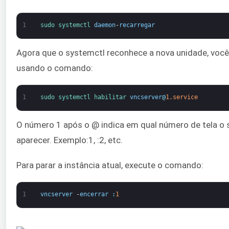
1
sudo 
systemctl 
daemon
-
recarregar
Agora que o systemctl reconhece a nova unidade, você 
usando o comando:
1
sudo 
systemctl 
habilitar 
vncserver
@
1.service
O número 1 após o @ indica em qual número de tela o 
aparecer. Exemplo:1, :2, etc.
Para parar a instância atual, execute o comando:
1
vncserver
-
encerrar
:
1