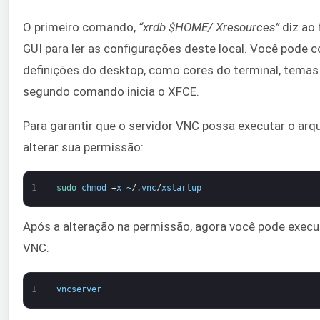
O primeiro comando,
“xrdb $HOME/.Xresources”
diz ao
GUI para ler as configurações deste local. Você pode c
definições do desktop, como cores do terminal, temas 
segundo comando inicia o XFCE.
Para garantir que o servidor VNC possa executar o arqu
alterar sua permissão:
1
sudo 
chmod
+
x
~
/
.
vnc
/
xstartup
Após a alteração na permissão, agora você pode execut
VNC:
1
vncserver