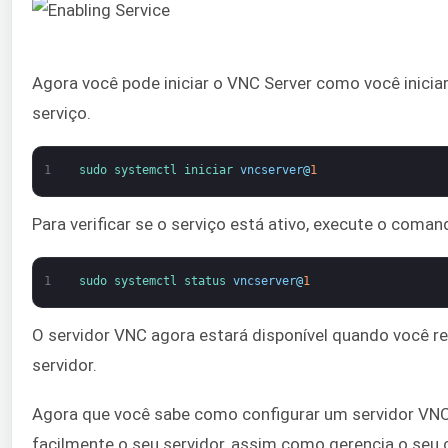
Agora você pode iniciar o VNC Server como você iniciar
serviço.
1
sudo 
systemctl 
iniciar 
vncserver
@
1
Para verificar se o serviço está ativo, execute o coman
1
sudo 
systemctl 
status 
vncserver
@
1
O servidor VNC agora estará disponível quando você rei
servidor.
Agora que você sabe como configurar um servidor VNC
facilmente o seu servidor, assim como gerencia o seu