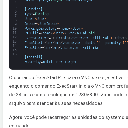
4
5
[
Service
]
6
Type
=
forking
7
User
=
<
User
>
8
Group
=
<
UserGroup
>
9
WorkingDirectory
=/
home
/
<
User
>
10
11
PIDFile
=/
home
/
<
User
>
/
.
vnc
/
%
H
:
%
i
.
pid
12
ExecStartPre
=-/
usr
/
bin
/
vncserver
-
kill
:
%
i
>
/
dev
/
n
13
ExecStart
=/
usr
/
bin
/
vncserver
-
depth
24
-
geometry
12
14
ExecStop
=/
usr
/
bin
/
vncserver
-
kill
:
%
i
15
16
[
Install
]
WantedBy
=
multi
-
user
.
target
O comando ‘ExecStartPre’ para o VNC se ele já estiver
enquanto o comando ExecStart inicia o VNC com profu
de 24 bits e uma resolução de 1280×800. Você pode m
arquivo para atender às suas necessidades.
Agora, você pode recarregar as unidades do systemd 
comando: