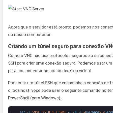
Agora que o servidor está pronto, podemos nos conectar
do nosso computador.
Criando um túnel seguro para conexão V
Como o VNC não usa protocolos seguros ao se conect
SSH para criar uma conexão segura. Podemos usar um
para nos conectar ao nosso desktop virtual.
Para criar um túnel SSH que encaminha a conexão de f
o localhost, você pode usar o seguinte comando no te
PowerShell (para Windows):
1
ssh
-
L
5901
:
127.0.0.1
:
5901
-
C
-
N
-
l
<
UserName
>
<
Serv