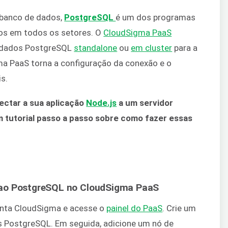
 banco de dados,
PostgreSQL
é um dos programas
os em todos os setores. O
CloudSigma PaaS
e dados PostgreSQL
standalone
ou
em cluster
para a
ma PaaS torna a configuração da conexão e o
s.
ectar a sua aplicação
Node.js
a um servidor
 tutorial passo a passo sobre como fazer essas
 ao PostgreSQL no CloudSigma PaaS
conta CloudSigma e acesse o
painel do PaaS
. Crie um
 PostgreSQL. Em seguida, adicione um nó de