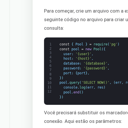
Para começar, crie um arquivo com a 
seguinte código no arquivo para criar
consulta:
1
const
{
Pool
}
=
require
(
'pg'
)
2
const
pool
=
new
Pool
(
{
3
user
:
'{user}'
,
4
host
:
'{host}'
,
5
database
:
'{database}'
,
6
password
:
'{password}'
,
7
port
:
{
port
}
,
8
}
)
9
pool
.
query
(
'SELECT NOW()'
,
(
err
,
r
10
11
console
.
log
(
err
,
res
)
12
pool
.
end
(
)
}
)
Você precisará substituir os marcador
conexão. Aqui estão os parâmetros: