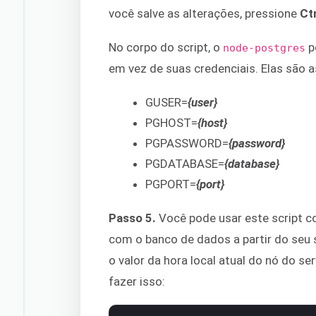
você salve as alterações, pressione
Ct
No corpo do script, o
p
node-postgres
em vez de suas credenciais. Elas são a
GUSER=
{user}
PGHOST=
{host}
PGPASSWORD=
{password}
PGDATABASE=
{database}
PGPORT=
{port}
Passo 5.
Você pode usar este script c
com o banco de dados a partir do seu 
o valor da hora local atual do nó do 
fazer isso: