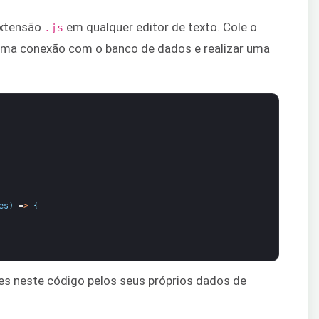
extensão
em qualquer editor de texto. Cole o
.js
 uma conexão com o banco de dados e realizar uma
es
)
=
>
{
es neste código pelos seus próprios dados de