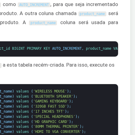
como
, para que seja incrementado
AUTO_INCREMENT
produto. A outra coluna chamada
será
product_name
 produto. A
coluna será usada para
product_name
ct_id 
BIGINT 
PRIMARY 
KEY 
AUTO_INCREMENT
,
product_name 
VARCHAR
(
50
a esta tabela recém-criada. Para isso, execute os
s
t_name
)
values
(
'WIRELESS MOUSE'
)
;
t_name
)
values
(
'BLUETOOTH SPEAKER'
)
;
t_name
)
values
(
'GAMING KEYBOARD'
)
;
t_name
)
values
(
'320GB FAST SSD'
)
;
t_name
)
values
(
'17 INCHES TFT'
)
;
t_name
)
values
(
'SPECIAL HEADPHONES'
)
;
t_name
)
values
(
'HD GRAPHIC CARD'
)
;
t_name
)
values
(
'80MM THERMAL PRINTER'
)
;
t_name
)
values
(
'HDMI TO VGA CONVERTER'
)
;