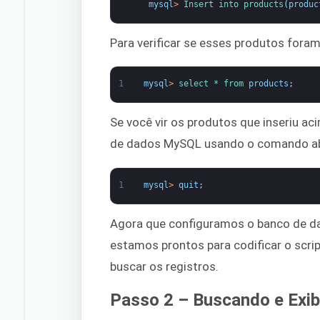
mysql
>
Insert 
into 
products
(
produc
Para verificar se esses produtos foram
1
mysql
>
select *
from 
products
;
Se você vir os produtos que inseriu ac
de dados MySQL usando o comando ab
1
mysql
>
quit
;
Agora que configuramos o banco de d
estamos prontos para codificar o scri
buscar os registros.
Passo 2 – Buscando e Exi