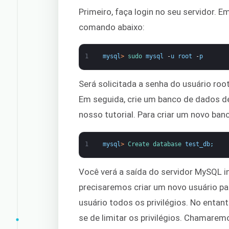
Primeiro, faça login no seu servidor. 
comando abaixo:
1
mysql
>
sudo 
mysql
-
u
root
-
p
Será solicitada a senha do usuário root
Em seguida, crie um banco de dados 
nosso tutorial. Para criar um novo ba
1
mysql
>
Create 
database 
test_db
;
Você verá a saída do servidor MySQL i
precisaremos criar um novo usuário p
usuário todos os privilégios. No entant
se de limitar os privilégios. Chamare