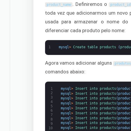
. Definiremos o
product_name
product_id
toda vez que adicionarmos um novo 
usada para armazenar o nome do
diferenciar cada produto pelo nome:
1
mysql
>
Create 
table 
products
(
produ
Agora vamos adicionar alguns
produto
comandos abaixo:
1
mysql
>
Insert 
into 
products
(
produc
2
mysql
>
Insert 
into 
products
(
produc
3
mysql
>
Insert 
into 
products
(
produc
4
mysql
>
Insert 
into 
products
(
produc
5
mysql
>
Insert 
into 
products
(
produc
6
mysql
>
Insert 
into 
products
(
produc
7
mysql
>
Insert 
into 
products
(
produc
8
mysql
>
Insert 
into 
products
(
produc
9
mysql
>
Insert 
into 
products
(
produc
10