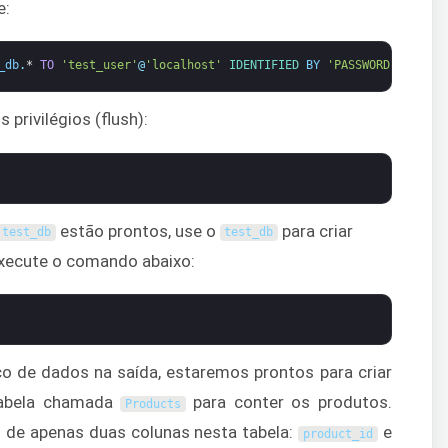
e:
_db
.
*
TO
'test_user'
@
'localhost'
IDENTIFIED 
BY
'PASSWORD'
;
 privilégios (flush):
estão prontos, use o
para criar
test_db
test_db
execute o comando abaixo:
o de dados na saída, estaremos prontos para criar
tabela chamada
para conter os produtos.
Products
 de apenas duas colunas nesta tabela:
e
product_id