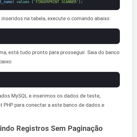
t_name
)
values
(
'FINGERPRINT SCANNER'
)
;
 inseridos na tabela, execute o comando abaixo:
ima, está tudo pronto para prosseguir. Saia do banco
aixo:
ados MySQL e inserimos os dados de teste,
pt PHP para conectar a este banco de dados e
bindo Registros Sem Paginação