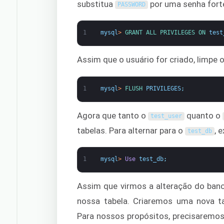
substitua
por uma senha fort
PASSWORD
1
mysql
>
GRANT 
ALL 
PRIVILEGES 
ON 
test
Assim que o usuário for criado, limpe os
1
mysql
>
FLUSH 
PRIVILEGES
;
Agora que tanto o
quanto o
test_user
tabelas. Para alternar para o
, 
test_db
1
mysql
>
Use
test_db
;
Assim que virmos a alteração do banc
nossa tabela. Criaremos uma nova 
Para nossos propósitos, precisaremos