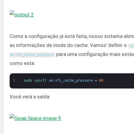
Como a configuração já está feita, nosso sistema elim
as informações de inode do cache. Vamos’ definir o
para uma configuração mais estáv
vm
.
vfs_cache_pressure
como esta:
1
sudo 
sysctl 
vm
.
vfs_cache_pressure
=
60
Você verá a saída: