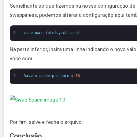
Semelhante ao que fizemos na nossa configuração de
swappiness, podemos alterar a configuração aqui tam
1
sudo 
nano
/
etc
/
sysctl
.
conf
Na parte inferior, insira uma linha indicando o novo valo
você criou:
1
Vm
.
vfs_cache_pressure
=
60
Por fim, salve e feche o arquivo.
Conclusão