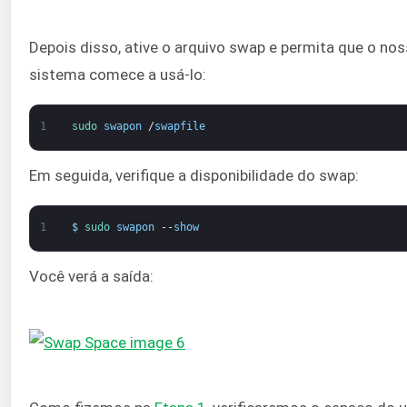
Depois disso, ative o arquivo swap e permita que o no
sistema comece a usá-lo:
1
sudo 
swapon
/
swapfile
Em seguida, verifique a disponibilidade do swap:
1
$
sudo 
swapon
--
show
Você verá a saída: