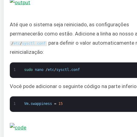
Até que o sistema seja reiniciado, as configurações
permanecerão como estão. Adicione a linha ao nosso 
para definir o valor automaticamente 
/
etc
/
sysctl
.
conf
reinicialização:
1
sudo 
nano
/
etc
/
sysctl
.
conf
Você pode adicionar o seguinte código na parte inferio
1
Vm
.
swappiness
=
15