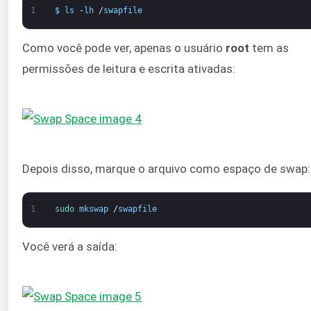
1
$
ls
-
lh
/
swapfile
Como você pode ver, apenas o usuário
root
tem as
permissões de leitura e escrita ativadas:
Depois disso, marque o arquivo como espaço de swap:
1
sudo 
mkswap
/
swapfile
Você verá a saída: