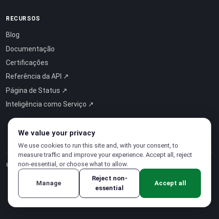
RECURSOS
Blog
Documentação
Certificações
Referência da API ↗
Página de Status ↗
Inteligência como Serviço ↗
We value your privacy
We use cookies to run this site and, with your consent, to
measure traffic and improve your experience. Accept all, reject
non-essential, or choose what to allow.
© 2026 CloudSigma Holding AG.
Todos os direitos reservados
.
Reject non-
Manage
Accept all
essential
Política de Privacidade
·
Termos de Serviço