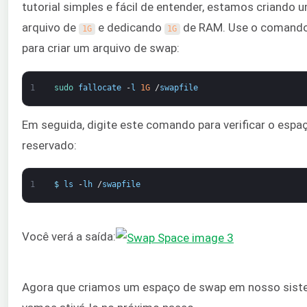
tutorial simples e fácil de entender, estamos criando 
arquivo de
e dedicando
de RAM. Use o comand
1G
1G
para criar um arquivo de swap:
1
sudo 
fallocate
-
l
1G
/
swapfile
Em seguida, digite este comando para verificar o espa
reservado:
1
$
ls
-
lh
/
swapfile
Você verá a saída:
Agora que criamos um espaço de swap em nosso sist