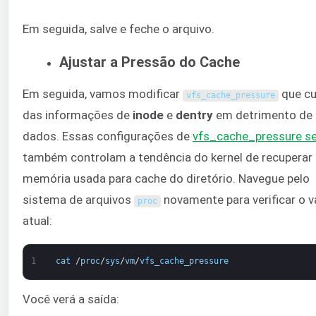
Em seguida, salve e feche o arquivo.
Ajustar a Pressão do Cache
Em seguida, vamos modificar
que cu
vfs_cache_pressure
das informações de
inode
e
dentry
em detrimento de 
dados. Essas configurações de
vfs_cache_pressure
se
também controlam a tendência do kernel de recuperar 
memória usada para cache do diretório. Navegue pelo
sistema de arquivos
novamente para verificar o v
proc
atual:
1
cat
/
proc
/
sys
/
vm
/
vfs_cache_pressure
Você verá a saída: