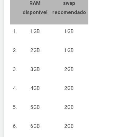
RAM
swap
disponível
recomendado
1.
1GB
1GB
2.
2GB
1GB
3.
3GB
2GB
4.
4GB
2GB
5.
5GB
2GB
6.
6GB
2GB