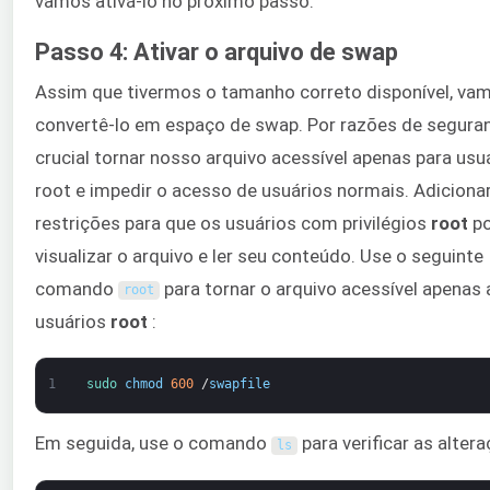
vamos ativá-lo no próximo passo.
Passo 4: Ativar o arquivo de swap
Assim que tivermos o tamanho correto disponível, va
convertê-lo em espaço de swap. Por razões de seguran
crucial tornar nosso arquivo acessível apenas para usu
root e impedir o acesso de usuários normais. Adicion
restrições para que os usuários com privilégios
root
p
visualizar o arquivo e ler seu conteúdo. Use o seguinte
comando
para tornar o arquivo acessível apenas 
root
usuários
root
:
1
sudo 
chmod
600
/
swapfile
Em seguida, use o comando
para verificar as altera
ls