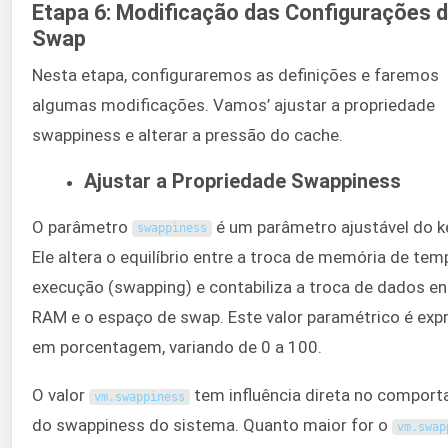
Etapa 6: Modificação das Configurações 
Swap
Nesta etapa, configuraremos as definições e faremos
algumas modificações. Vamos’ ajustar a propriedade
swappiness e alterar a pressão do cache.
Ajustar a Propriedade Swappiness
O parâmetro
é um parâmetro ajustável do ke
swappiness
Ele altera o equilíbrio entre a troca de memória de te
execução (swapping) e contabiliza a troca de dados en
RAM e o espaço de swap. Este valor paramétrico é exp
em porcentagem, variando de 0 a 100.
O valor
tem influência direta no compor
vm
.
swappiness
do swappiness do sistema. Quanto maior for o
vm
.
swap