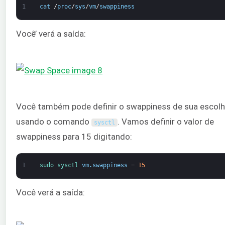
1
cat
/
proc
/
sys
/
vm
/
swappiness
Você’ verá a saída:
Você também pode definir o swappiness de sua escol
usando o comando
. Vamos definir o valor de
sysctl
swappiness para 15 digitando:
1
sudo 
sysctl 
vm
.
swappiness
=
15
Você verá a saída: