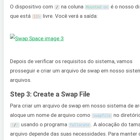
O dispositivo com
na coluna
é o nosso d
/
Mounted 
on
que está
livre. Você verá a saída:
11
%
Depois de verificar os requisitos do sistema, vamos
prosseguir e criar um arquivo de swap em nosso siste
arquivos.
Step 3: Create a Swap File
Para criar um arquivo de swap em nosso sistema de ar
aloque um nome de arquivo como
no diretório
swapfile
usando o programa
. A alocação do tam
(
/
)
fallocate
arquivo depende das suas necessidades. Para manter 