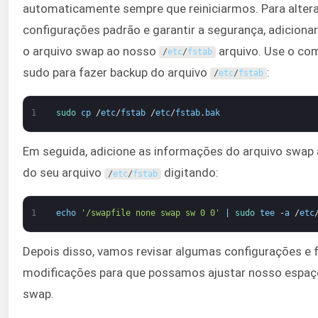
automaticamente sempre que reiniciarmos. Para altera
configurações padrão e garantir a segurança, adicion
o arquivo swap ao nosso
arquivo. Use o c
/
etc
/
fstab
sudo para fazer backup do arquivo
:
/
etc
/
fstab
1
sudo 
cp
/
etc
/
fstab
/
etc
/
fstab
.
bak
Em seguida, adicione as informações do arquivo swap a
do seu arquivo
digitando:
/
etc
/
fstab
1
echo
'/swapfile none swap sw 0 0'
|
sudo 
tee
-
a
/
etc
Depois disso, vamos revisar algumas configurações e 
modificações para que possamos ajustar nosso espaç
swap.