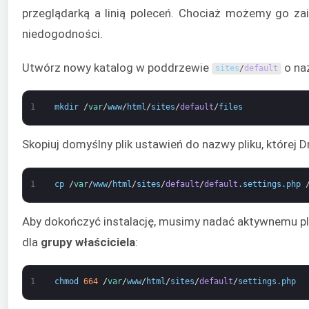
przeglądarką a linią poleceń. Chociaż możemy go za
niedogodności.
Utwórz nowy katalog w poddrzewie
o na
sites
/
default
1
mkdir
/
var
/
www
/
html
/
sites
/
default
/
files
Skopiuj domyślny plik ustawień do nazwy pliku, której D
1
cp
/
var
/
www
/
html
/
sites
/
default
/
default
.
settings
.
php
Aby dokończyć instalację, musimy nadać aktywnemu pli
dla
grupy
właściciela
:
1
chmod
664
/
var
/
www
/
html
/
sites
/
default
/
settings
.
php