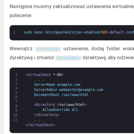
Następnie musimy zaktualizować ustawienia wirtualneg
polecenie:
1
sudo 
nano
/
etc
/
apache2
/
sites
-
enabled
/
000
-
default
.
con
Wewnątrz
ustawienie, dodaj folder wska
virtualhost
dyrektywę i zmienić
dyrektywę, aby odzwier
ServerAdmin
1
<VirtualHost 
*
:
80
>
2
    . . .
3
    ServerName example.com
4
    ServerAdmin webmaster@example.com
5
    DocumentRoot /var/www/html
6
7
<Directory 
/var/www/html
>
8
        AllowOverride All
9
</Directory>
10
11
    . . .
</VirtualHost>