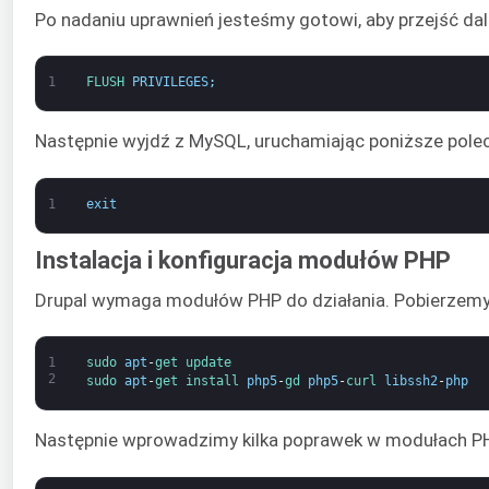
Po nadaniu uprawnień jesteśmy gotowi, aby przejść da
1
FLUSH 
PRIVILEGES
;
Następnie wyjdź z MySQL, uruchamiając poniższe polec
1
exit
Instalacja i konfiguracja modułów PHP
Drupal wymaga modułów PHP do działania. Pobierzemy j
1
sudo 
apt
-
get 
update
2
sudo 
apt
-
get 
install 
php5
-
gd 
php5
-
curl 
libssh2
-
php
Następnie wprowadzimy kilka poprawek w modułach PHP