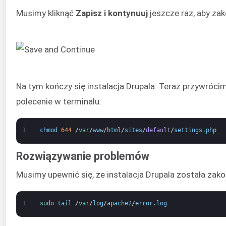
Musimy kliknąć
Zapisz i kontynuuj
jeszcze raz, aby za
Na tym kończy się instalacja Drupala. Teraz przywróci
polecenie w terminalu:
1
chmod
644
/
var
/
www
/
html
/
sites
/
default
/
settings
.
php
Rozwiązywanie problemów
Musimy upewnić się, że instalacja Drupala została zako
1
sudo 
tail
/
var
/
log
/
apache2
/
error
.
log