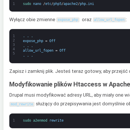
1
sudo 
nano
/
etc
/
php5
/
apache2
/
php
.
ini
Wyłącz obie zmienne
oraz
:
expose_php
allow_url_fopen
1
.
.
.
2
expose_php
=
Off
3
.
.
.
4
allow_url_fopen
=
Off
5
.
.
.
Zapisz i zamknij plik. Jesteś teraz gotowy, aby przejść d
Modyfikowanie plików Htaccess w Apach
Drupal musi modyfikować adresy URL, aby miały one w
służący do przepisywania jest domyślnie o
mod_rewrite
1
sudo 
a2enmod 
rewrite