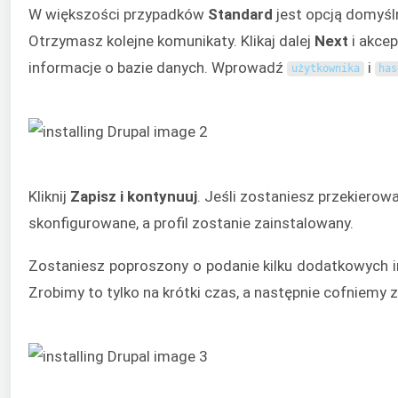
W większości przypadków
Standard
jest opcją domyśl
Otrzymasz kolejne komunikaty. Klikaj dalej
Next
i akcep
informacje o bazie danych. Wprowadź
i
użytkownika
has
Kliknij
Zapisz i kontynuuj
. Jeśli zostaniesz przekierow
skonfigurowane, a profil zostanie zainstalowany.
Zostaniesz poproszony o podanie kilku dodatkowych in
Zrobimy to tylko na krótki czas, a następnie cofniem