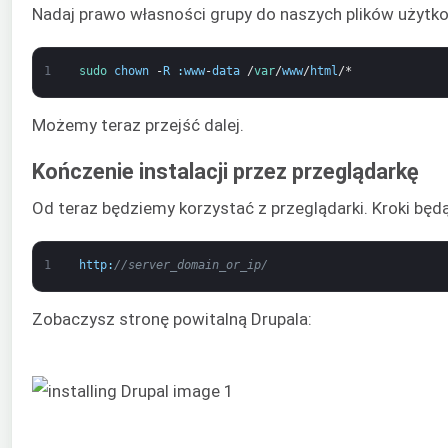
Nadaj prawo własności grupy do naszych plików użytk
1
sudo 
chown
-
R
:
www
-
data
/
var
/
www
/
html
/*
Możemy teraz przejść dalej.
Kończenie instalacji przez przeglądarkę
Od teraz będziemy korzystać z przeglądarki. Kroki będ
1
http
:
//server_domain_or_ip/
Zobaczysz stronę powitalną Drupala: