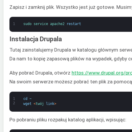
Zapisz i zamknij plik. Wszystko jest już gotowe. Musim
1
sudo 
service 
apache2 
restart
Instalacja Drupala
Tutaj zainstalujemy Drupala w katalogu głównym serwe
Da nam to kopię zapasową plików na wypadek, gdyby co
Aby pobrać Drupala, otwórz
https://www.drupal.org/pro
Na swoim serwerze możesz pobrać ten plik za pomocą
1
cd
~
2
wget
<
twój 
link
>
Po pobraniu pliku rozpakuj katalog aplikacji, wpisując: