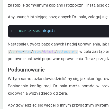
zastąp je domyślnymi kopiami i rozpocznij instalację 
Aby usunąć istniejącą bazę danych Drupala, zaloguj si
1
DROP 
DATABASE 
drupal
;
Następnie utwórz bazę danych i nadaj uprawnienia, jak
w celu zastąpien
/
var
/
www
/
html
/
sites
/
default
/
settings
.
php
ponownie ustawić poprawne uprawnienia. Teraz przejdź
Podsumowanie
W tym samouczku dowiedzieliśmy się, jak skonfiguro
Posiadanie konfiguracji Drupala może pomóc w pro
kodowania wszystkiego od zera.
Aby dowiedzieć się więcej o innym przydatnym syste