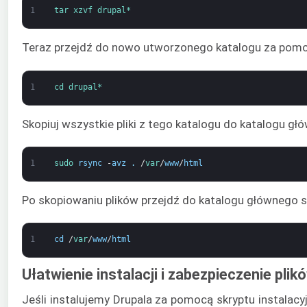
1
tar 
xzvf 
drupal*
Teraz przejdź do nowo utworzonego katalogu za pomo
1
cd 
drupal*
Skopiuj wszystkie pliki z tego katalogu do katalogu 
1
sudo 
rsync
-
avz
.
/
var
/
www
/
html
Po skopiowaniu plików przejdź do katalogu głównego 
1
cd
/
var
/
www
/
html
Ułatwienie instalacji i zabezpieczenie plik
Jeśli instalujemy Drupala za pomocą skryptu instalac