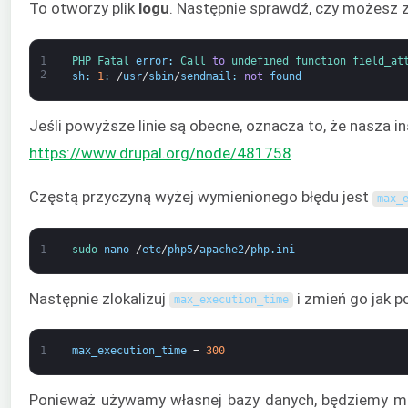
To otworzy plik
logu
. Następnie sprawdź, czy możesz z
1
PHP 
Fatal 
error
:
Call 
to
undefined 
function
field_at
2
sh
:
1
:
/
usr
/
sbin
/
sendmail
:
not
found
Jeśli powyższe linie są obecne, oznacza to, że nasza i
https://www.drupal.org/node/481758
Częstą przyczyną wyżej wymienionego błędu jest
max_
1
sudo 
nano
/
etc
/
php5
/
apache2
/
php
.
ini
Następnie zlokalizuj
i zmień go jak po
max_execution_time
1
max_execution_time
=
300
Ponieważ używamy własnej bazy danych, będziemy mus