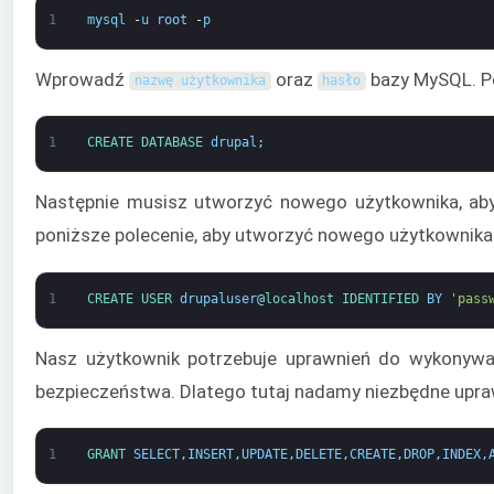
1
mysql
-
u
root
-
p
Wprowadź
oraz
bazy MySQL. Po
nazwę użytkownika
hasło
1
CREATE 
DATABASE 
drupal
;
Następnie musisz utworzyć nowego użytkownika, ab
poniższe polecenie, aby utworzyć nowego użytkownika
1
CREATE 
USER 
drupaluser
@
localhost 
IDENTIFIED 
BY
'pass
Nasz użytkownik potrzebuje uprawnień do wykonywani
bezpieczeństwa. Dlatego tutaj nadamy niezbędne upraw
1
GRANT 
SELECT
,
INSERT
,
UPDATE
,
DELETE
,
CREATE
,
DROP
,
INDEX
,