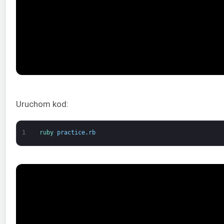
Uruchom kod:
1
ruby 
practice
.
rb