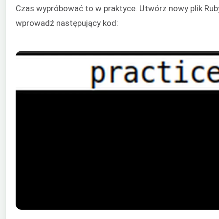
Czas wypróbować to w praktyce. Utwórz nowy plik Ru
wprowadź następujący kod: