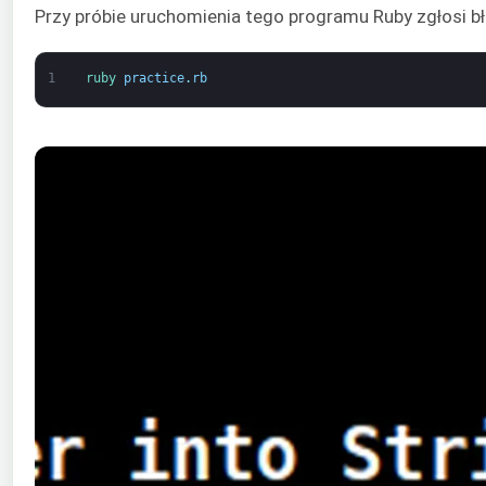
Przy próbie uruchomienia tego programu Ruby zgłosi bł
1
ruby 
practice
.
rb