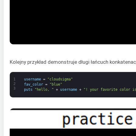
Kolejny przykład demonstruje długi łańcuch konkatenacj
1
username
=
"cloudsigma"
2
fav_color
=
"blue"
3
puts
"hello, "
+
username
+
"! your favorite color i