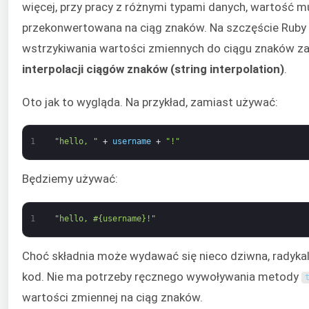
więcej, przy pracy z różnymi typami danych, wartość m
przekonwertowana na ciąg znaków. Na szczęście Ruby 
wstrzykiwania wartości zmiennych do ciągu znaków za
interpolacji ciągów znaków (string interpolation)
.
Oto jak to wygląda. Na przykład, zamiast używać:
1
"hello, "
+
username
+
"!"
Będziemy używać:
1
"hello, #{username}!"
Choć składnia może wydawać się nieco dziwna, radyka
kod. Nie ma potrzeby ręcznego wywoływania metody
wartości zmiennej na ciąg znaków.