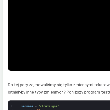
Do tej pory zajmowaliśmy się tylko zmiennymi tekstowym
istniałyby inne typy zmiennych? Poniższy program testu
1
username
=
"cloudsigma"
2