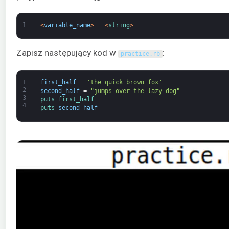
1
<
variable_name
>
=
<
string
>
Zapisz następujący kod w
:
practice
.
rb
1
first_half
=
'the quick brown fox'
2
second_half
=
"jumps over the lazy dog"
3
puts 
first_half
4
puts 
second_half