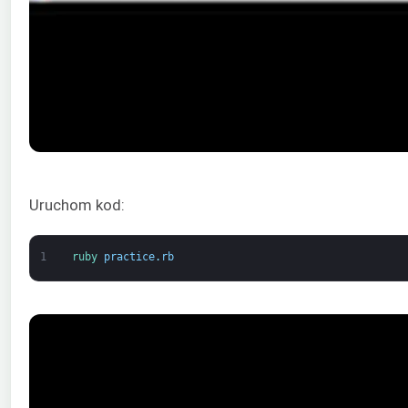
Uruchom kod:
1
ruby 
practice
.
rb