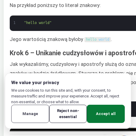
Na przykład poniższy to literał znakowy:
1
"hello world"
Jego wartością znakową byłoby
.
hello 
world
Krok 6 – Unikanie cudzysłowów i apostrof
Jak wykazaliśmy, cudzysłowy i apostrofy służą do ozn
znaków w kodzie źródłowym. Stwarza to problem: nie 
bezpośrednio w ciągu znaków. W przeciwnym razie spo
We value your privacy
We use cookies to run this site and, with your consent, to
Poniższy kod to demonstruje:
measure traffic and improve your experience. Accept all, reject
non-essential, or choose what to allow.
1
puts
'it'
s
what 
it 
is
'
Reject non-
Manage
Accept all
essential