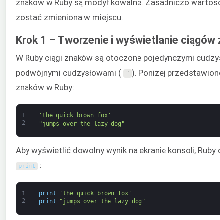
znaków w Ruby są modyfikowalne. Zasadniczo wartoś
zostać zmieniona w miejscu.
Krok 1 – Tworzenie i wyświetlanie ciągów
W Ruby ciągi znaków są otoczone pojedynczymi cudz
podwójnymi cudzysłowami (
). Poniżej przedstawio
"
znaków w Ruby:
1
'the quick brown fox'
2
"jumps over the lazy dog"
Aby wyświetlić dowolny wynik na ekranie konsoli, Ruby
:
print
1
print
'the quick brown fox'
2
print
"jumps over the lazy dog"