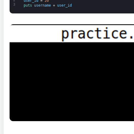
user_id
=
20
3
puts 
username
+
user_id