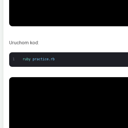
Uruchom kod:
1
ruby 
practice
.
rb