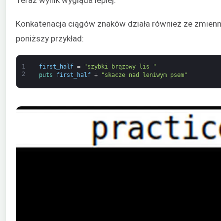
Konkatenacja ciągów znaków działa również ze zmienn
poniższy przykład:
1
first_half
=
"szybki brązowy lis "
2
puts 
first_half
+
"skacze nad leniwym psem"