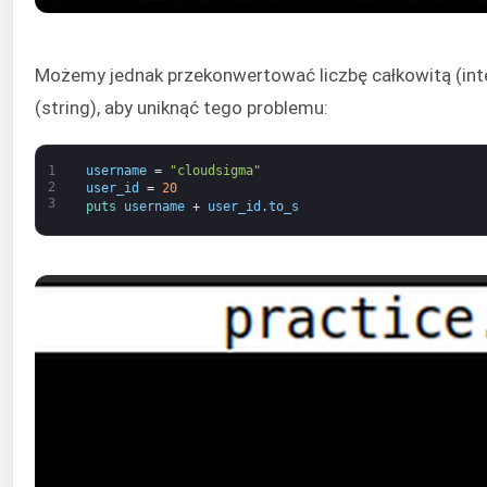
Możemy jednak przekonwertować liczbę całkowitą (int
(string), aby uniknąć tego problemu:
1
username
=
"cloudsigma"
2
user_id
=
20
3
puts 
username
+
user_id
.
to_s