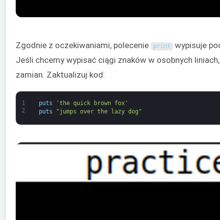
Zgodnie z oczekiwaniami, polecenie
wypisuje po
print
Jeśli chcemy wypisać ciągi znaków w osobnych liniach,
zamian. Zaktualizuj kod:
1
puts
'the quick brown fox'
2
puts
"jumps over the lazy dog"