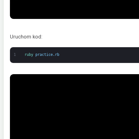
Uruchom kod:
1
ruby 
practice
.
rb