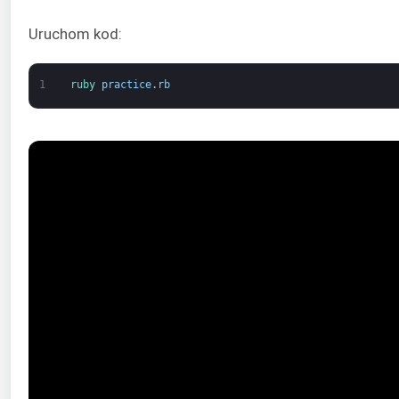
Uruchom kod:
1
ruby 
practice
.
rb