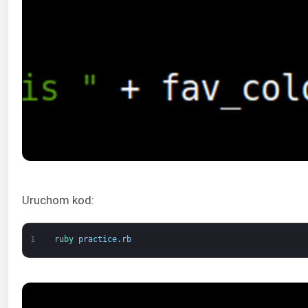
Uruchom kod:
1
ruby 
practice
.
rb