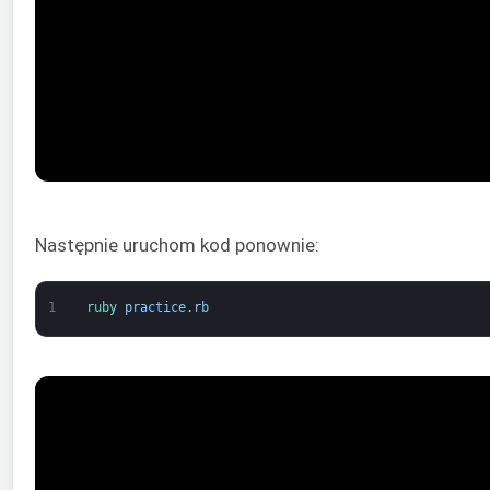
Następnie uruchom kod ponownie:
1
ruby 
practice
.
rb