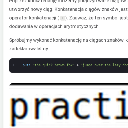
Poprzez konkatenację możemy połączyć wiele ciągów 
utworzyć nowy ciąg. Konkatenacja ciągów znaków jes
operator konkatenacji (
). Zauważ, że ten symbol je
+
dodawania w operacjach arytmetycznych.
Spróbujmy wykonać konkatenację na ciągach znaków, kt
zadeklarowaliśmy:
1
puts
"the quick brown fox"
+
"jumps over the lazy do