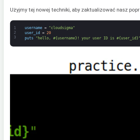
Użyjmy tej nowej techniki, aby zaktualizować nasz popr
1
username
=
"cloudsigma"
2
user_id
=
20
3
puts
"hello, #{username}! your user ID is #{user_id}