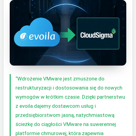
“Wdrożenie VMware jest zmuszone do
restrukturyzacji i dostosowania się do nowych
wymogów w krótkim czasie. Dzięki partnerstwu
z evoila dajemy dostawcom usług i
przedsiębiorstwom jasną, natychmiastową
ścieżkę do ciągłości VMware na suwerennej
platformie chmurowej, która zapewnia