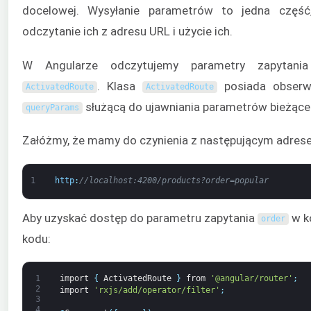
docelowej. Wysyłanie parametrów to jedna część,
odczytanie ich z adresu URL i użycie ich.
W Angularze odczytujemy parametry zapytani
. Klasa
posiada obserw
ActivatedRoute
ActivatedRoute
służącą do ujawniania parametrów bieżące
queryParams
Załóżmy, że mamy do czynienia z następującym adres
1
http
:
//localhost:4200/products?order=popular
Aby uzyskać dostęp do parametru zapytania
w k
order
kodu:
1
import
{
ActivatedRoute
}
from
'@angular/router'
;
2
import
'rxjs/add/operator/filter'
;
3
4