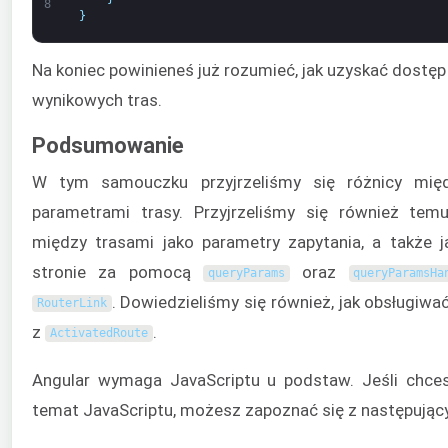
8
}
Na koniec powinieneś już rozumieć, jak uzyskać dostę
wynikowych tras.
Podsumowanie
W tym samouczku przyjrzeliśmy się różnicy mię
parametrami trasy. Przyjrzeliśmy się również tem
między trasami jako parametry zapytania, a także 
stronie za pomocą
oraz
queryParams
queryParamsHa
. Dowiedzieliśmy się również, jak obsługiwa
RouterLink
z
.
ActivatedRoute
Angular wymaga JavaScriptu u podstaw. Jeśli chce
temat JavaScriptu, możesz zapoznać się z następując