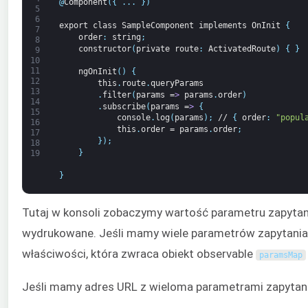
@
Component
(
{
.
.
.
}
)
5
6
export
class
SampleComponent
implements
OnInit
{
7
order
:
string
;
8
constructor
(
private
route
:
ActivatedRoute
)
{
}
9
10
11
ngOnInit
(
)
{
12
this
.
route
.
queryParams
13
.
filter
(
params
=
>
params
.
order
)
14
.
subscribe
(
params
=
>
{
15
console
.
log
(
params
)
;
//
{
order
:
"popul
16
this
.
order
=
params
.
order
;
17
}
)
;
18
}
19
}
Tutaj w konsoli zobaczymy wartość parametru zapyta
wydrukowane. Jeśli mamy wiele parametrów zapytani
właściwości, która zwraca obiekt observable
paramsMap
Jeśli mamy adres URL z wieloma parametrami zapytania