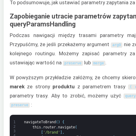
To podsumowuje, jak ustawiać parametry zapytania 
Zapobieganie utracie parametrów zapytani
queryParamsHandling
Podczas nawigacji między trasami parametry mają
Przypuśćmy, że jeśli przekażemy argument
nie z
arg0
kolejnego routingu. Możemy zapisać parametry 
ustawiając wartość na
lub
.
preserve
merge
W powyższym przykładzie załóżmy, że chcemy skier
marek
ze strony
produktu
z parametrem trasy
{
parametry trasy. Aby to zrobić, możemy użyć
query
:
preserve
1
navigateToBrand
(
)
{
2
this
.
router
.
navigate
(
3
[
'/brand'
]
,
4