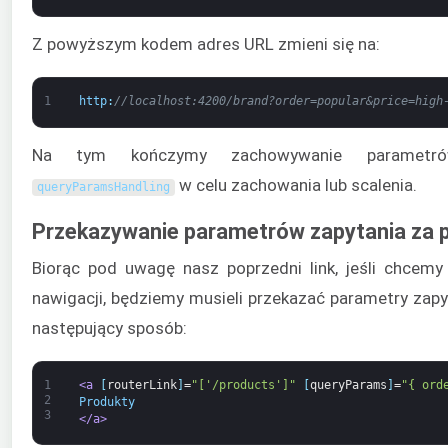
Z powyższym kodem adres URL zmieni się na:
1
http
:
//localhost:4200/brand?order=popular&price=high
Na tym kończymy zachowywanie parametró
w celu zachowania lub scalenia.
queryParamsHandling
Przekazywanie parametrów zapytania za 
Biorąc pod uwagę nasz poprzedni link, jeśli chcem
nawigacji, będziemy musieli przekazać parametry za
następujący sposób:
1
<a 
[
routerLink
]
=
"['/products']"
[
queryParams
]
=
"{ ord
2
Produkty
3
</a>