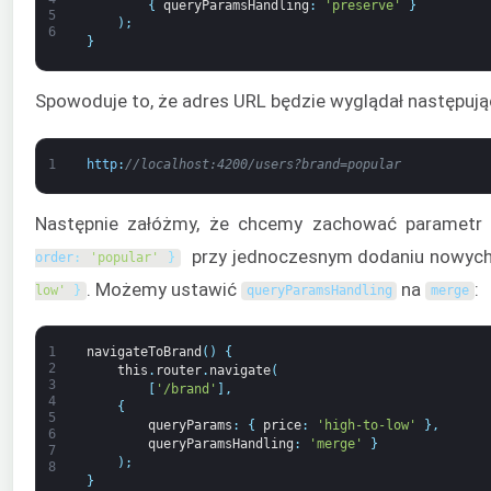
{
queryParamsHandling
:
'preserve'
}
5
)
;
6
}
Spowoduje to, że adres URL będzie wyglądał następują
1
http
:
//localhost:4200/users?brand=popular
Następnie załóżmy, że chcemy zachować parametr 
przy jednoczesnym dodaniu nowyc
order
:
'popular'
}
. Możemy ustawić
na
:
low'
}
queryParamsHandling
merge
1
navigateToBrand
(
)
{
2
this
.
router
.
navigate
(
3
[
'/brand'
]
,
4
{
5
queryParams
:
{
price
:
'high-to-low'
}
,
6
queryParamsHandling
:
'merge'
}
7
)
;
8
}