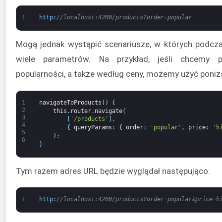
1
http
:
//localhost:4200/products?order=popular
Mogą jednak wystąpić scenariusze, w których podcz
wiele parametrów. Na przykład, jeśli chcemy 
popularności, a także według ceny, możemy użyć poni
1
navigateToProducts
(
)
{
2
this
.
router
.
navigate
(
3
[
'/products'
]
,
4
{
queryParams
:
{
order
:
'popular'
,
price
:
'h
5
)
;
6
}
Tym razem adres URL będzie wyglądał następująco:
1
http
:
//localhost:4200/products?order=popular&price=h