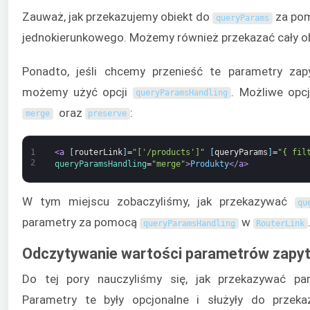
Zauważ, jak przekazujemy obiekt do
za pom
queryParams
jednokierunkowego. Możemy również przekazać cały ob
Ponadto, jeśli chcemy przenieść te parametry zapy
możemy użyć opcji
. Możliwe opc
queryParamsHandling
oraz
:
merge
preserve
1
<a 
[
routerLink
]
=
"['/products']"
[
queryParams
]
=
"{ fil
2
queryParamsHandling
=
"merge"
>
Produkty
</a>
W tym miejscu zobaczyliśmy, jak przekazywać
qu
parametry za pomocą
w
queryParamsHandling
RouterLink
Odczytywanie wartości parametrów zapyt
Do tej pory nauczyliśmy się, jak przekazywać pa
Parametry te były opcjonalne i służyły do przeka