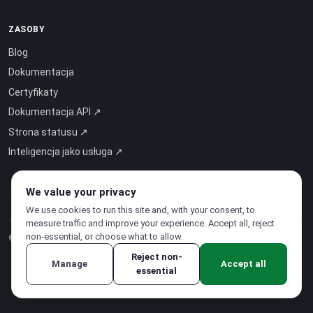
ZASOBY
Blog
Dokumentacja
Certyfikaty
Dokumentacja API ↗
Strona statusu ↗
Inteligencja jako usługa ↗
We value your privacy
We use cookies to run this site and, with your consent, to
measure traffic and improve your experience. Accept all, reject
non-essential, or choose what to allow.
© 2026 CloudSigma Holding AG.
Wszelkie prawa zastrzeżone
.
Reject non-
Manage
Accept all
essential
Polityka prywatności
·
Regulamin świadczenia usług