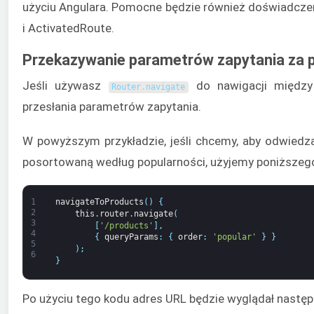
użyciu Angulara. Pomocne będzie również doświadczeni
i ActivatedRoute.
Przekazywanie parametrów zapytania za 
Jeśli używasz
do nawigacji między
Router
.
navigate
przesłania parametrów zapytania.
W powyższym przykładzie, jeśli chcemy, aby odwiedza
posortowaną według popularności, użyjemy poniższeg
1
navigateToProducts
(
)
{
2
this
.
router
.
navigate
(
3
[
'/products'
]
,
4
{
queryParams
:
{
order
:
'popular'
}
}
5
)
;
6
}
Po użyciu tego kodu adres URL będzie wyglądał następ