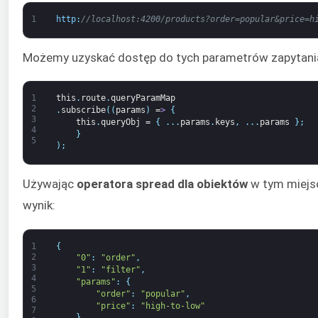
1
http
:
//localhost:4200/products?order=popular&price=h
Możemy uzyskać dostęp do tych parametrów zapytani
1
this
.
route
.
queryParamMap
2
.
subscribe
(
(
params
)
=
>
{
3
this
.
queryObj
=
{
.
.
.
params
.
keys
,
.
.
.
params
}
;
4
}
5
)
;
Używając
operatora spread dla obiektów
w tym miejs
wynik:
1
{
2
"0"
:
"order"
,
3
"1"
:
"filter"
,
4
"params"
:
{
5
"order"
:
"popular"
,
6
"price"
:
"high-to-low"
7
}