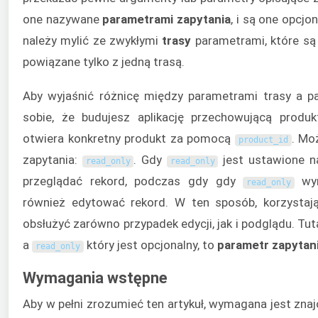
one nazywane
parametrami zapytania
, i są one opcjo
należy mylić ze zwykłymi
trasy
parametrami, które są
powiązane tylko z jedną trasą.
Aby wyjaśnić różnicę między parametrami trasy a p
sobie, że budujesz aplikację przechowującą produ
otwiera konkretny produkt za pomocą
. Mo
product_id
zapytania:
. Gdy
jest ustawione 
read_only
read_only
przeglądać rekord, podczas gdy gdy
wy
read_only
również edytować rekord. W ten sposób, korzystają
obsłużyć zarówno przypadek edycji, jak i podglądu. Tut
a
który jest opcjonalny, to
parametr zapytan
read_only
Wymagania wstępne
Aby w pełni zrozumieć ten artykuł, wymagana jest zna