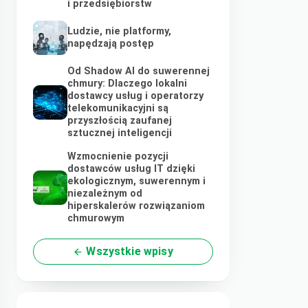
i przedsiębiorstw
Ludzie, nie platformy,
napędzają postęp
Od Shadow AI do suwerennej
chmury: Dlaczego lokalni
dostawcy usług i operatorzy
telekomunikacyjni są
przyszłością zaufanej
sztucznej inteligencji
Wzmocnienie pozycji
dostawców usług IT dzięki
ekologicznym, suwerennym i
niezależnym od
hiperskalerów rozwiązaniom
chmurowym
Wszystkie wpisy