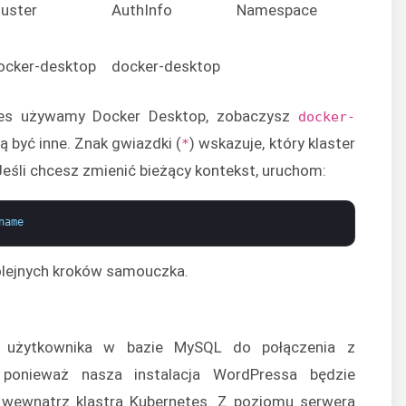
luster
AuthInfo
Namespace
ocker-desktop
docker-desktop
tes używamy Docker Desktop, zobaczysz
docker-
ą być inne. Znak gwiazdki (
) wskazuje, który klaster
*
eśli chcesz zmienić bieżący kontekst, uruchom:
name
kolejnych kroków samouczka.
 użytkownika w bazie MySQL do połączenia z
ponieważ nasza instalacja WordPressa będzie
wewnątrz klastra Kubernetes. Z poziomu serwera