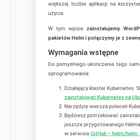
większej liczbie aplikacji na korzys
użycia.
W tym wpisie
zainstalujemy Word
pakietów Helm i połączymy je z ze
Wymagania wstępne
Do pomyślnego ukończenia tego samo
oprogramowania:
Działający klaster Kubernetes. 
zainstalować Kubernetes na Ub
Narzędzie wiersza poleceń Kub
Będziesz potrzebować zainstal
jeszcze przygotowanego Helma, 
w serwisie
GitHub – helm/helm: