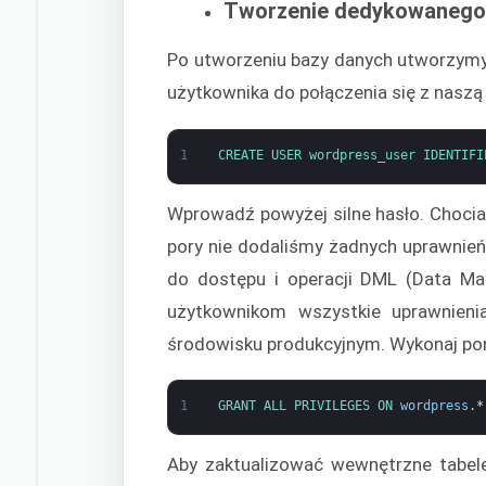
Tworzenie dedykowanego
Po utworzeniu bazy danych utworzymy
użytkownika do połączenia się z nasz
1
CREATE 
USER 
wordpress_user 
IDENTIFI
Wprowadź powyżej silne hasło. Chocia
pory nie dodaliśmy żadnych uprawnie
do dostępu i operacji DML (Data Ma
użytkownikom wszystkie uprawnieni
środowisku produkcyjnym. Wykonaj po
1
GRANT 
ALL 
PRIVILEGES 
ON 
wordpress
.
*
Aby zaktualizować wewnętrzne tabele