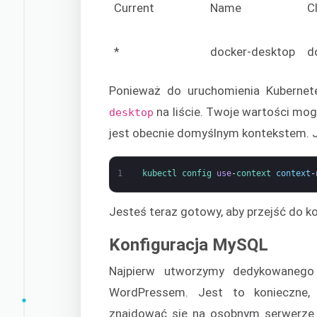
Current
Name
C
*
docker-desktop
d
Ponieważ do uruchomienia Kuberne
na liście. Twoje wartości mog
desktop
jest obecnie domyślnym kontekstem. J
1
kubectl 
config 
use
-
context 
context
-
Jesteś teraz gotowy, aby przejść do 
Konfiguracja MySQL
Najpierw utworzymy dedykowanego
WordPressem. Jest to konieczne, 
znajdować się na osobnym serwerze 