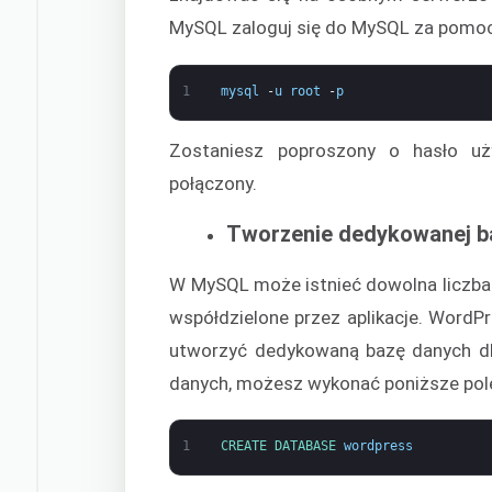
MySQL zaloguj się do MySQL za pomoc
1
mysql
-
u
root
-
p
Zostaniesz poproszony o hasło uż
połączony.
Tworzenie dedykowanej b
W MySQL może istnieć dowolna liczba
współdzielone przez aplikacje. Word
utworzyć dedykowaną bazę danych d
danych, możesz wykonać poniższe pol
1
CREATE 
DATABASE 
wordpress