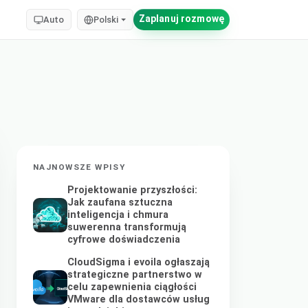
Zaplanuj rozmowę
Auto
Polski
NAJNOWSZE WPISY
Projektowanie przyszłości:
Jak zaufana sztuczna
inteligencja i chmura
suwerenna transformują
cyfrowe doświadczenia
CloudSigma i evoila ogłaszają
strategiczne partnerstwo w
celu zapewnienia ciągłości
VMware dla dostawców usług