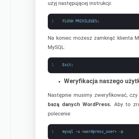
użyj następującej instrukcji:
1
FLUSH 
PRIVILEGES
;
Na koniec możesz zamknąć klienta M
MySQL:
1
Exit
;
Weryfikacja naszego użyt
Następnie musimy zweryfikować, cz
bazą danych WordPress.
Aby to zr
polecenie:
1
mysql
-
u
<
wordpress_user
>
-
p