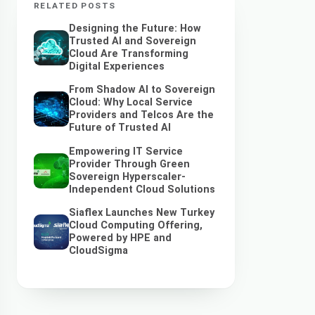
RELATED POSTS
Designing the Future: How
Trusted AI and Sovereign
Cloud Are Transforming
Digital Experiences
From Shadow AI to Sovereign
Cloud: Why Local Service
Providers and Telcos Are the
Future of Trusted AI
Empowering IT Service
Provider Through Green
Sovereign Hyperscaler-
Independent Cloud Solutions
Siaflex Launches New Turkey
Cloud Computing Offering,
Powered by HPE and
CloudSigma