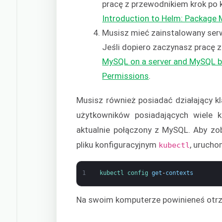
pracę z przewodnikiem krok po 
Introduction to Helm: Package 
Musisz mieć zainstalowany ser
Jeśli dopiero zaczynasz pracę 
MySQL on a server and MySQL b
Permissions
.
Musisz również posiadać działający 
użytkowników posiadających wiele kl
aktualnie połączony z MySQL. Aby zo
pliku konfiguracyjnym
, urucho
kubectl
1
kubectl 
config 
get
-
contexts
Na swoim komputerze powinieneś otrz