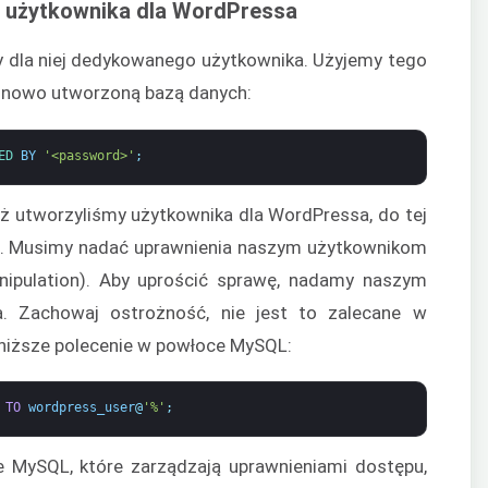
 użytkownika dla WordPressa
 dla niej dedykowanego użytkownika. Użyjemy tego
ą nowo utworzoną bazą danych:
ED 
BY
'<password>'
;
ż utworzyliśmy użytkownika dla WordPressa, do tej
ń. Musimy nadać uprawnienia naszym użytkownikom
nipulation). Aby uprościć sprawę, nadamy naszym
a. Zachowaj ostrożność, nie jest to zalecane w
niższe polecenie w powłoce MySQL:
TO
wordpress_user
@
'%'
;
 MySQL, które zarządzają uprawnieniami dostępu,