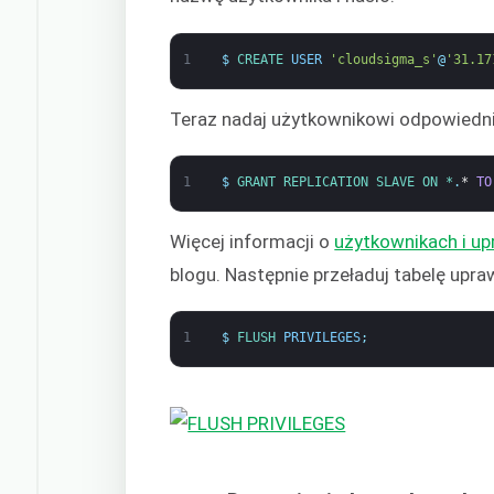
1
$
CREATE 
USER
'cloudsigma_s'
@
'31.17
Teraz nadaj użytkownikowi odpowiedni
1
$
GRANT 
REPLICATION 
SLAVE 
ON *
.
*
TO
Więcej informacji o
użytkownikach i u
blogu. Następnie przeładuj tabelę upra
1
$
FLUSH 
PRIVILEGES
;