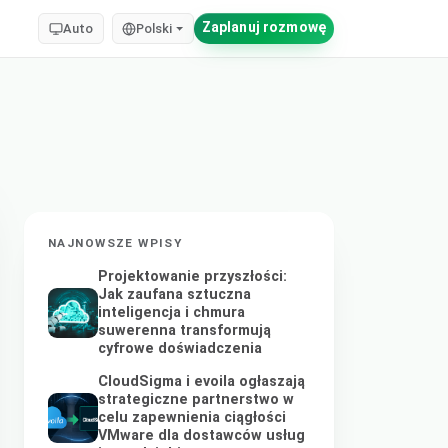
Zaplanuj rozmowę
Auto
Polski
NAJNOWSZE WPISY
Projektowanie przyszłości:
Jak zaufana sztuczna
inteligencja i chmura
suwerenna transformują
cyfrowe doświadczenia
CloudSigma i evoila ogłaszają
strategiczne partnerstwo w
celu zapewnienia ciągłości
VMware dla dostawców usług