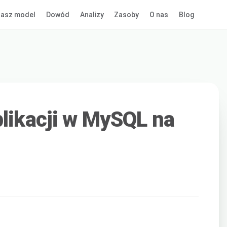
asz model
Dowód
Analizy
Zasoby
O nas
Blog
plikacji w MySQL na