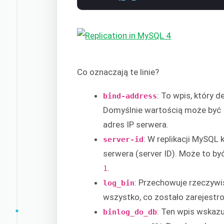
Co oznaczają te linie?
: To wpis, który 
bind-address
Domyślnie wartością może być
adres IP serwera.
: W replikacji MySQL 
server-id
serwera (server ID). Może to by
.
1
: Przechowuje rzeczywis
log_bin
wszystko, co zostało zarejestr
: Ten wpis wskazu
binlog_do_db