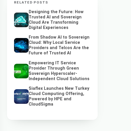
RELATED POSTS
Designing the Future: How
Trusted AI and Sovereign
Cloud Are Transforming
Digital Experiences
From Shadow AI to Sovereign
Cloud: Why Local Service
Providers and Telcos Are the
Future of Trusted AI
Empowering IT Service
Provider Through Green
Sovereign Hyperscaler-
Independent Cloud Solutions
Siaflex Launches New Turkey
Cloud Computing Offering,
Powered by HPE and
CloudSigma