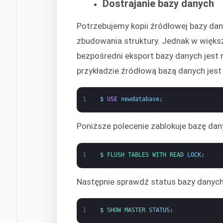
Dostrajanie bazy danych
Potrzebujemy kopii źródłowej bazy dan
zbudowania struktury. Jednak w więks
bezpośredni eksport bazy danych jest
przykładzie źródłową bazą danych jes
1
$
USE
newdatabase
;
Poniższe polecenie zablokuje bazę da
1
$
FLUSH 
TABLES 
WITH 
READ 
LOCK
;
Następnie sprawdź status bazy danych
1
$
SHOW 
MASTER 
STATUS
;