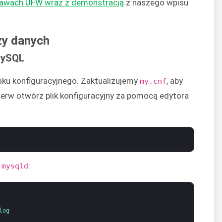
awach UFW wraz z demonstracją
z naszego wpisu
zy danych
 MySQL
iku konfiguracyjnego. Zaktualizujemy
, aby
my.cnf
pierw otwórz plik konfiguracyjny za pomocą edytora
i
:
mysqld
log