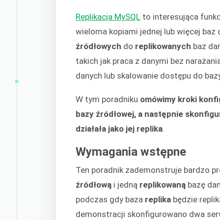
Replikacja MySQL
to interesująca funk
wieloma kopiami jednej lub więcej ba
źródłowych
do
replikowanych
baz dan
takich jak praca z danymi bez narażan
danych lub skalowanie dostępu do bazy
W tym poradniku
omówimy kroki konfi
bazy źródłowej, a następnie skonfig
działała jako jej replika
.
Wymagania wstępne
Ten poradnik zademonstruje bardzo pro
źródłową
i jedną
replikowaną
bazę dan
podczas gdy baza
replika
będzie repli
demonstracji skonfigurowano dwa serw