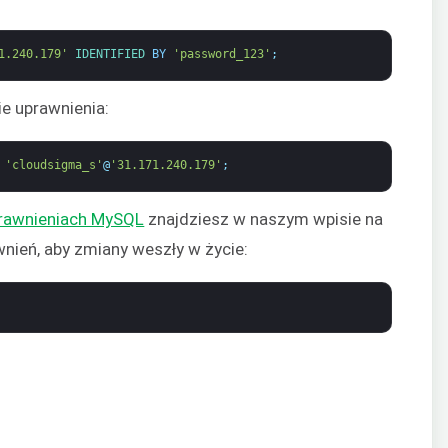
1.240.179'
IDENTIFIED 
BY
'password_123'
;
e uprawnienia:
'cloudsigma_s'
@
'31.171.240.179'
;
prawnieniach MySQL
znajdziesz w naszym wpisie na
wnień, aby zmiany weszły w życie: