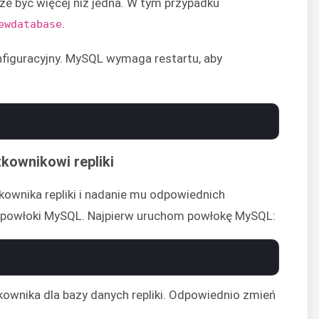
że być więcej niż jedna. W tym przypadku
.
ewdatabase
nfiguracyjny. MySQL wymaga restartu, aby
kownikowi repliki
kownika repliki i nadanie mu odpowiednich
u powłoki MySQL. Najpierw uruchom powłokę MySQL:
wnika dla bazy danych repliki. Odpowiednio zmień