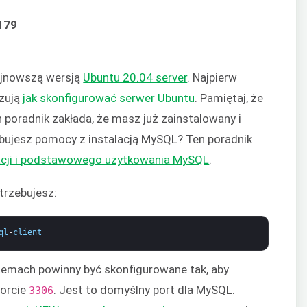
179
9
ajnowszą wersją
Ubuntu 20.04 server
. Najpierw
azują
jak skonfigurować serwer Ubuntu
. Pamiętaj, że
n poradnik zakłada, że masz już zainstalowany i
bujesz pomocy z instalacją MySQL? Ten poradnik
acji i podstawowego użytkowania MySQL
.
trzebujesz:
ql
-
client
stemach powinny być skonfigurowane tak, aby
porcie
. Jest to domyślny port dla MySQL.
3306