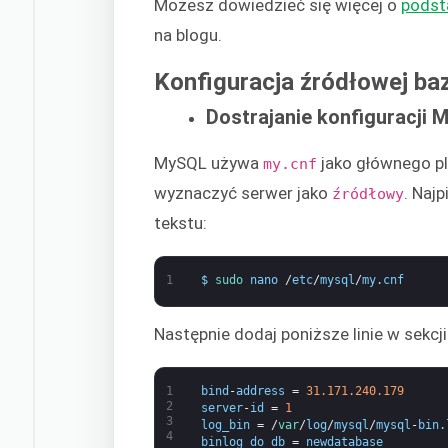
Możesz dowiedzieć się więcej o
podst
na blogu.
Konfiguracja źródłowej ba
Dostrajanie konfiguracji
MySQL używa
jako głównego pl
my.cnf
wyznaczyć serwer jako
. Naj
źródłowy
tekstu:
1
$
sudo 
nano
/
etc
/
mysql
/
my
.
cnf
Następnie dodaj poniższe linie w sekcj
1
bind
-
address
=
31.171.240.179
2
server
-
id
=
1
3
log_bin
=
/
var
/
log
/
mysql
/
mysql
-
bin
.
4
binlog_do_db
=
newdatabase