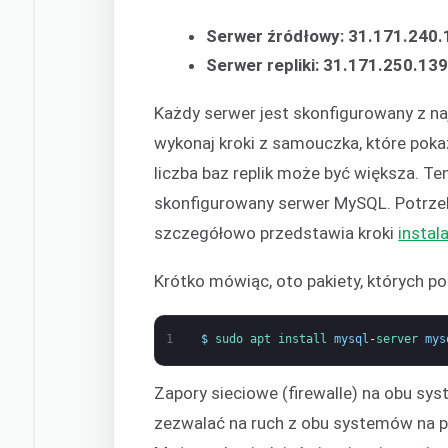
Serwer źródłowy: 31.171.240.
Serwer repliki: 31.171.250.13
Każdy serwer jest skonfigurowany z n
wykonaj kroki z samouczka, które pok
liczba baz replik może być większa. Te
skonfigurowany serwer MySQL. Potrze
szczegółowo przedstawia kroki
instal
Krótko mówiąc, oto pakiety, których po
1
$
sudo 
apt 
install 
mysql
-
server 
mys
Zapory sieciowe (firewalle) na obu sy
zezwalać na ruch z obu systemów na 