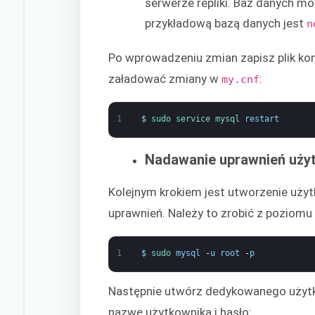
serwerze repliki. Baz danych mo
przykładową bazą danych jest
n
Po wprowadzeniu zmian zapisz plik ko
załadować zmiany w
:
my.cnf
1
$
sudo 
service 
mysql 
restart
Nadawanie uprawnień użyt
Kolejnym krokiem jest utworzenie użyt
uprawnień. Należy to zrobić z poziom
1
$
sudo 
mysql
-
u
root
-
p
Następnie utwórz dedykowanego użytko
nazwę użytkownika i hasło: