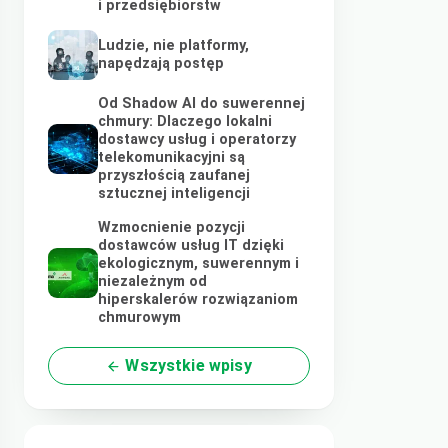
i przedsiębiorstw
Ludzie, nie platformy,
napędzają postęp
Od Shadow AI do suwerennej
chmury: Dlaczego lokalni
dostawcy usług i operatorzy
telekomunikacyjni są
przyszłością zaufanej
sztucznej inteligencji
Wzmocnienie pozycji
dostawców usług IT dzięki
ekologicznym, suwerennym i
niezależnym od
hiperskalerów rozwiązaniom
chmurowym
Wszystkie wpisy