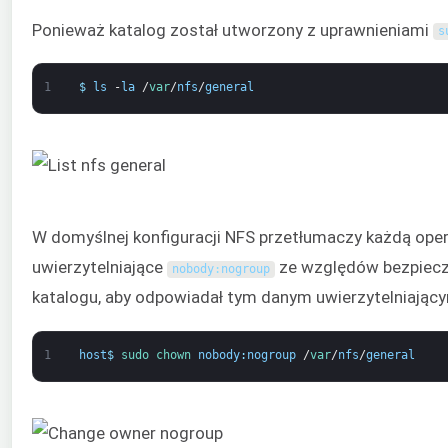
Ponieważ katalog został utworzony z uprawnieniami
s
1
$
ls
-
la
/
var
/
nfs
/
general
W domyślnej konfiguracji NFS przetłumaczy każdą opera
uwierzytelniające
ze względów bezpiecze
nobody
:
nogroup
katalogu, aby odpowiadał tym danym uwierzytelniając
1
host
$
sudo 
chown 
nobody
:
nogroup
/
var
/
nfs
/
general