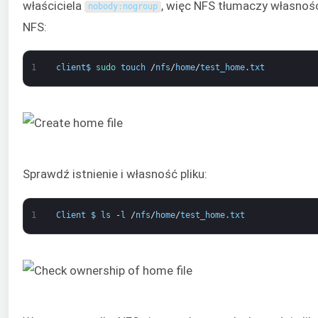
właściciela
, więc NFS tłumaczy własnoś
nobody
:
nogroup
NFS:
1
client
$
sudo 
touch
/
nfs
/
home
/
test_home
.
txt
Sprawdź istnienie i własność pliku:
1
Client
$
ls
-
l
/
nfs
/
home
/
test_home
.
txt