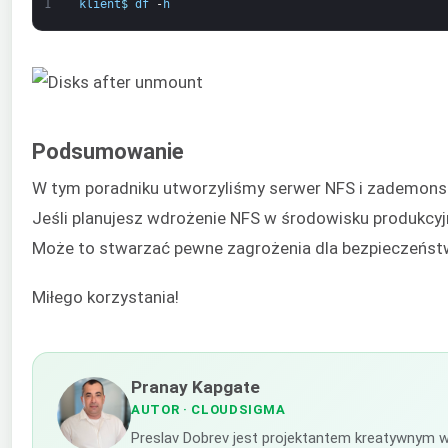
1
klient
$
df
-
h
Podsumowanie
W tym poradniku utworzyliśmy serwer NFS i zademons
Jeśli planujesz wdrożenie NFS w środowisku produkcyjn
Może to stwarzać pewne zagrożenia dla bezpieczeństwa
Miłego korzystania!
Pranay Kapgate
AUTOR
· CLOUDSIGMA
Preslav Dobrev jest projektantem kreatywnym w