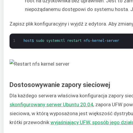
root na użytkownika bez uprawnień. Jest to za
niepożądanemu dostępowi do systemu hosta. Jed
Zapisz plik konfiguracyjny i wyjdź z edytora. Aby zmian
1
host
$
sudo 
systemctl 
restart 
nfs
-
kernel
-
server
Dostosowywanie zapory sieciowej
Dla każdego serwera właściwa konfiguracja zapory sie
skonfigurowany serwer Ubuntu 20.04
, zapora UFW powi
sieciowa, w którą wyposażona jest większość dystrybu
krótki przewodnik
wyjaśniający UFW, sposób jego dział