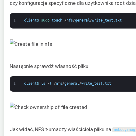
czy konfiguracje specyficzne dla użytkownika root dzia
1
client
$
sudo 
touch
/
nfs
/
general
/
write_test
.
txt
Następnie sprawdź własność pliku:
1
client
$
ls
-
l
/
nfs
/
general
/
write_test
.
txt
Jak widać, NFS tłumaczy właściciela pliku na
nobody
:
nog