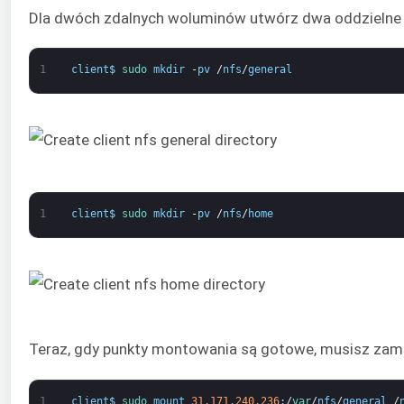
Dla dwóch zdalnych woluminów utwórz dwa oddzielne
1
client
$
sudo 
mkdir
-
pv
/
nfs
/
general
1
client
$
sudo 
mkdir
-
pv
/
nfs
/
home
Teraz, gdy punkty montowania są gotowe, musisz za
1
client
$
sudo 
mount
31.171.240.236
:
/
var
/
nfs
/
general
/