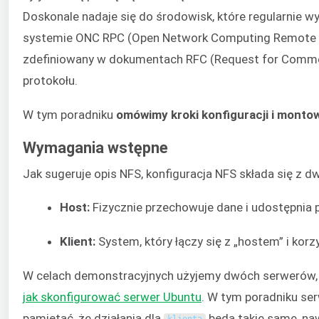
Doskonale nadaje się do środowisk, które regularnie 
systemie ONC RPC (Open Network Computing Remote Pr
zdefiniowany w dokumentach RFC (Request for Comme
protokołu.
W tym poradniku
omówimy kroki konfiguracji i monto
Wymagania wstępne
Jak sugeruje opis NFS, konfiguracja NFS składa się z d
Host:
Fizycznie przechowuje dane i udostępnia
Klient:
System, który łączy się z „hostem” i korz
W celach demonstracyjnych użyjemy dwóch serwerów, 
jak skonfigurować serwer Ubuntu
. W tym poradniku ser
pamiętać, że działania dla
będą takie same, nawe