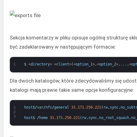
Sekcja komentarzy w pliku opisuje ogólną strukturę skł
być zadeklarowany w następującym formacie:
1
$
<
directory
>
<
client
>
(
<
option_1
>
,
<
option_2
>
,
.
.
.
,
<
op
Dla dwóch katalogów, które zdecydowaliśmy się udostę
katalogi mają prawie takie same opcje konfiguracyjne:
1
host
$
/
var
/
nfs
/
general
31.171.250.221
(
rw
,
sync
,
no_subt
2
3
host
$
/
home
31.171.250.221
(
rw
,
sync
,
no_root_squash
,
no