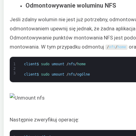
Odmontowywanie woluminu NFS
Jeśli zdalny wolumin nie jest już potrzebny, odmontow
odmontowaniem upewnij się jednak, że żadna aplikacja 
Odmontowywanie punktów montowania NFS jest podo
montowania. W tym przypadku odmontuj
or
/
nfs
/
home
1
client
$
sudo 
umount
/
nfs
/
home
2
3
client
$
sudo 
umount
/
nfs
/
ogólne
Następnie zweryfikuj operację: