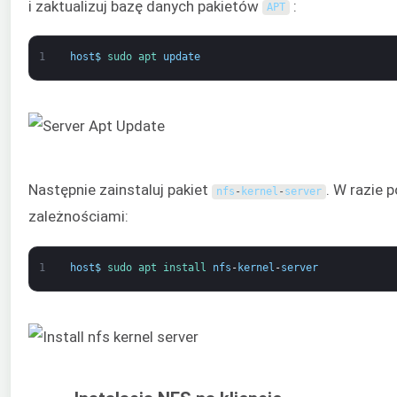
i zaktualizuj bazę danych pakietów
:
APT
1
host
$
sudo 
apt 
update
Następnie zainstaluj pakiet
. W razie 
nfs
-
kernel
-
server
zależnościami:
1
host
$
sudo 
apt 
install 
nfs
-
kernel
-
server