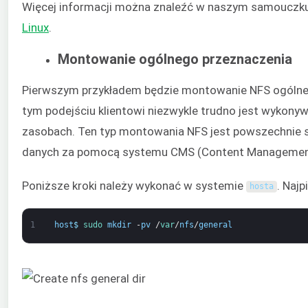
Więcej informacji można znaleźć w naszym samoucz
Linux
.
Montowanie ogólnego przeznaczenia
Pierwszym przykładem będzie montowanie NFS ogóln
tym podejściu klientowi niezwykle trudno jest wykon
zasobach. Ten typ montowania NFS jest powszechnie s
danych za pomocą systemu CMS (Content Management S
Poniższe kroki należy wykonać w systemie
. Naj
hosta
1
host
$
sudo 
mkdir
-
pv
/
var
/
nfs
/
general