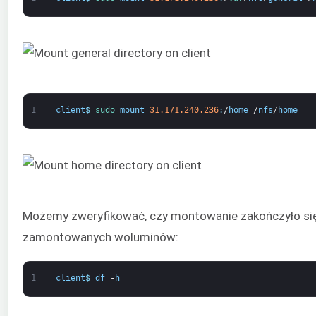
1
client
$
sudo 
mount
31.171.240.236
:
/
home
/
nfs
/
home
Możemy zweryfikować, czy montowanie zakończyło się
zamontowanych woluminów:
1
client
$
df
-
h