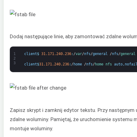
Dodaj następujące linie, aby zamontować zdalne wolu
1
client
$
31.171.240.236
:
/
var
/
nfs
/
general
/
nfs
/
general
2
3
client
$
31.171.240.236
:
/
home
/
nfs
/
home 
nfs 
auto
,
nofai
Zapisz skrypt i zamknij edytor tekstu. Przy następny
zdalne woluminy. Pamiętaj, że uruchomienie systemu mo
montuje woluminy.