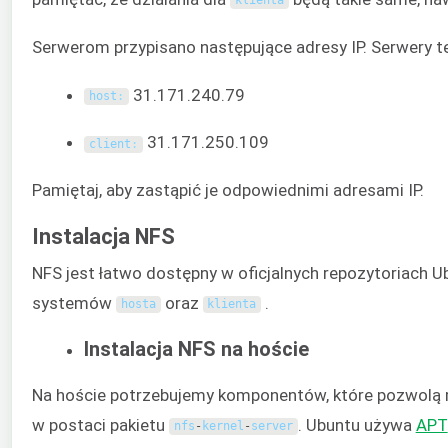
klienta
Serwerom przypisano następujące adresy IP. Serwery t
31.171.240.79
host
:
31.171.250.109
client
:
Pamiętaj, aby zastąpić je odpowiednimi adresami IP.
Instalacja NFS
NFS jest łatwo dostępny w oficjalnych repozytoriach U
systemów
oraz
.
hosta
klienta
Instalacja NFS na hoście
Na hoście potrzebujemy komponentów, które pozwolą 
w postaci pakietu
. Ubuntu używa
APT
nfs
-
kernel
-
server