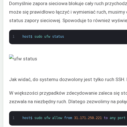
Domyślnie zapora sieciowa blokuje cały ruch przychodz
może się prawidłowo łączyć i wymieniać ruch, musimy 
status zapory sieciowej. Spowoduje to również wyświet
1
host
$
sudo 
ufw 
status
Jak widać, do systemu dozwolony jest tylko ruch SSH.
W większości przypadków zdecydowanie zaleca się stoso
zezwala na niezbędny ruch. Dlatego zezwolimy na połą
1
host
$
sudo 
ufw 
allow 
from
31.171.250.221
to
any 
port