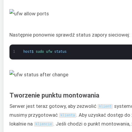
Następnie ponownie sprawdź status zapory sieciowej:
1
host
$
sudo 
ufw 
status
Tworzenie punktu montowania
Serwer jest teraz gotowy, aby zezwolić
systemo
klient
musimy przygotować
. Aby uzyskać dostęp d
klienta
lokalnie na
. Jeśli chodzi o punkt montowania,
kliencie