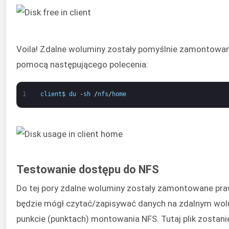
Voila! Zdalne woluminy zostały pomyślnie zamontowa
pomocą następującego polecenia:
1
client
$
du
-
sh
/
nfs
/
home
Testowanie dostępu do NFS
Do tej pory zdalne woluminy zostały zamontowane prawidł
będzie mógł czytać/zapisywać danych na zdalnym wolum
punkcie (punktach) montowania NFS. Tutaj plik zostan