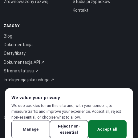
Zrównoważony rozwój
Studia przypadków
Kontakt
ZASOBY
Blog
Dokumentacja
Certyfikaty
Dokumentacja API ↗
Strona statusu ↗
Inteligencja jako usługa ↗
We value your privacy
We use cookies to run this site and, with your consent, to
measure traffic and improve your experience. Accept all, reject
non-essential, or choose what to allow.
© 2026 CloudSigma Holding AG.
Wszelkie prawa zastrzeżone
.
Reject non-
Manage
Accept all
essential
Polityka prywatności
·
Regulamin świadczenia usług