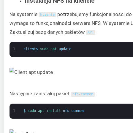
Instalacja NFS na kliencie
Na systemie
potrzebujemy funkcjonalności do 
klienta
wymaga to funkcjonalności serwera NFS. W systemie U
Zaktualizuj bazę danych pakietów
:
APT
1
client
$
sudo 
apt 
update
Następnie zainstaluj pakiet
:
nfs
-
common
1
$
sudo 
apt 
install 
nfs
-
common