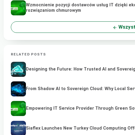
Wzmocnienie pozycji dostawców usług IT dzięki ek
rozwiązaniom chmurowym
Wszyst
RELATED POSTS
Designing the Future: How Trusted AI and Sovereig
From Shadow AI to Sovereign Cloud: Why Local Serv
Empowering IT Service Provider Through Green So
Siaflex Launches New Turkey Cloud Computing Off