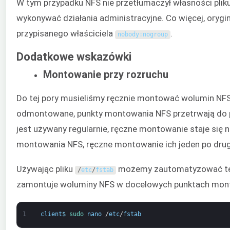
W tym przypadku NFS nie przetłumaczył własności pliku
wykonywać działania administracyjne. Co więcej, orygi
przypisanego właściciela
.
nobody
:
nogroup
Dodatkowe wskazówki
Montowanie przy rozruchu
Do tej pory musieliśmy ręcznie montować wolumin NFS 
odmontowane, punkty montowania NFS przetrwają do 
jest używany regularnie, ręczne montowanie staje się 
montowania NFS, ręczne montowanie ich jeden po drugi
Używając pliku
możemy zautomatyzować ten 
/
etc
/
fstab
zamontuje woluminy NFS w docelowych punktach monto
1
client
$
sudo 
nano
/
etc
/
fstab