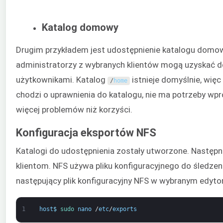
Katalog domowy
Drugim przykładem jest udostępnienie katalogu dom
administratorzy z wybranych klientów mogą uzyskać d
użytkownikami. Katalog
istnieje domyślnie, więc
/
home
chodzi o uprawnienia do katalogu, nie ma potrzeby wp
więcej problemów niż korzyści.
Konfiguracja eksportów NFS
Katalogi do udostępnienia zostały utworzone. Następni
klientom. NFS używa pliku konfiguracyjnego do śledzen
następujący plik konfiguracyjny NFS w wybranym edytor
1
host
$
sudo 
nano
/
etc
/
exports