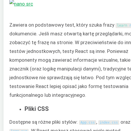
Zawiera on podstawowy test, który szuka frazy
learn 
dokumencie. Jeśli masz otwartą kartę przeglądarki, m
zobaczyć tę frazę na stronie. W przeciwieństwie do in
testów jednostkowych, testy React są inne. Ponieważ
komponenty mogą zawierać informacje wizualne, takie 
znacznik (oraz logikę manipulacji danymi), tradycyjne t
jednostkowe nie sprawdzają się łatwo. Pod tym wzgl
testowanie React lepiej opisać jako formę testowania
funkcjonalnego lub integracyjnego.
Pliki CSS
Dostępne są różne pliki stylów:
,
oraz
App
.
css
index
.
css
. W React możesz stosować wiele metod