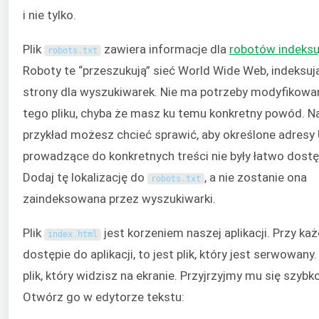
i nie tylko.
Plik
zawiera informacje dla
robotów indeksu
robots
.
txt
Roboty te “przeszukują” sieć World Wide Web, indeksuj
strony dla wyszukiwarek. Nie ma potrzeby modyfikowa
tego pliku, chyba że masz ku temu konkretny powód. N
przykład możesz chcieć sprawić, aby określone adresy
prowadzące do konkretnych treści nie były łatwo dostę
Dodaj tę lokalizację do
, a nie zostanie ona
robots
.
txt
zaindeksowana przez wyszukiwarki.
Plik
jest korzeniem naszej aplikacji. Przy ka
index
.
html
dostępie do aplikacji, to jest plik, który jest serwowany.
plik, który widzisz na ekranie. Przyjrzyjmy mu się szybko
Otwórz go w edytorze tekstu: