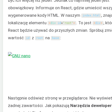
być ich więcej niż jeden. Jednak co najmniej jeden jest
obowiązkowy. Informuje on React, gdzie umieścić wszy
wygenerowane kody HTML. W naszym
, znaj
index
.
html
lokalizację elementu
. To jest
, kt
<
div 
id
=
"root"
>
<
div
>
React będzie używać do przyszłych zmian. Spróbuj zmi
wartość
z
na
:
id
root
base
Następnie odśwież stronę w przeglądarce. Nie wyświet
żadnej zawartości. Jak pokazują
Narzędzia deweloper