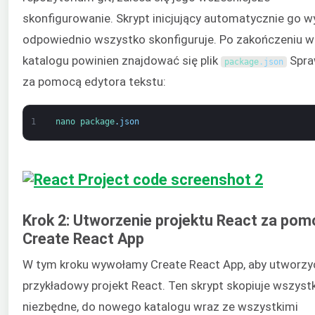
skonfigurowanie. Skrypt inicjujący automatycznie go wy
odpowiednio wszystko skonfiguruje. Po zakończeniu w
katalogu powinien znajdować się plik
Spra
package
.
json
za pomocą edytora tekstu:
1
nano 
package
.
json
Krok 2: Utworzenie projektu React za po
Create React App
W tym kroku wywołamy Create React App, aby utworzy
przykładowy projekt React. Ten skrypt skopiuje wszyst
niezbędne, do nowego katalogu wraz ze wszystkimi