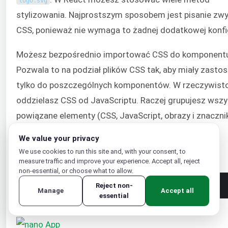
logo
.
svg
stylizowania. Najprostszym sposobem jest pisanie zw
CSS, ponieważ nie wymaga to żadnej dodatkowej konfig
Możesz bezpośrednio importować CSS do komponent
Pozwala to na podział plików CSS tak, aby miały zasto
tylko do poszczególnych komponentów. W rzeczywisto
oddzielasz CSS od JavaScriptu. Raczej grupujesz wszy
powiązane elementy (CSS, JavaScript, obrazy i znacznik
razem.
We value your privacy
We use cookies to run this site and, with your consent, to
Otwórz
za pomocą edytora tekstu:
App
.
css
measure traffic and improve your experience. Accept all, reject
non-essential, or choose what to allow.
1
nano 
App
.
css
Reject non-
Manage
Accept all
essential