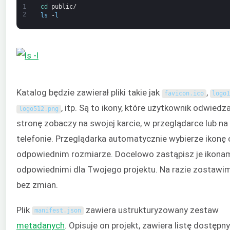
1
cd 
public
/
2
ls
-
l
Katalog będzie zawierał pliki takie jak
,
favicon
.
ico
logo
, itp. Są to ikony, które użytkownik odwiedz
logo512
.
png
stronę zobaczy na swojej karcie, w przeglądarce lub na
telefonie. Przeglądarka automatycznie wybierze ikonę 
odpowiednim rozmiarze. Docelowo zastąpisz je ikona
odpowiednimi dla Twojego projektu. Na razie zostawim
bez zmian.
Plik
zawiera ustrukturyzowany zestaw
manifest
.
json
metadanych
. Opisuje on projekt, zawiera listę dostępn