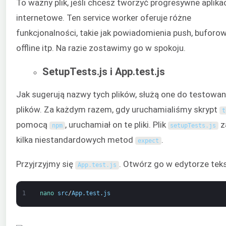
To ważny plik, jeśli chcesz tworzyć progresywne aplika
internetowe. Ten service worker oferuje różne
funkcjonalności, takie jak powiadomienia push, buforo
offline itp. Na razie zostawimy go w spokoju.
SetupTests.js i App.test.js
Jak sugerują nazwy tych plików, służą one do testowan
plików. Za każdym razem, gdy uruchamialiśmy skrypt
t
pomocą
, uruchamiał on te pliki. Plik
z
npm
setupTests
.
js
kilka niestandardowych metod
.
expect
Przyjrzyjmy się
. Otwórz go w edytorze teks
App
.
test
.
js
1
nano 
src
/
App
.
test
.
js