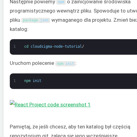
Następnie powiemy
o zainicjowanie środowiska
npm
programistycznego wewnątrz pliku. Spowoduje to utw
pliku
wymaganego dla projektu. Zmień bie
package
.
json
katalog:
1
cd 
cloudsigma
-
node
-
tutorial
/
Uruchom polecenie
:
npm 
init
1
npm 
init
Pamiętaj, że jeśli chcesz, aby ten katalog był częścią
repozytorium git, zaleca się jego wcześniejsze