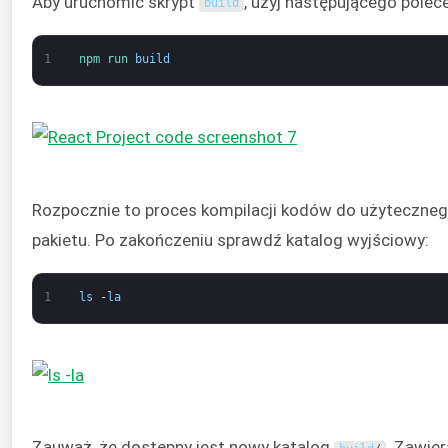
Aby uruchomić skrypt
, użyj następującego polece
build
1
npm 
run 
build
Rozpocznie to proces kompilacji kodów do użyteczne
pakietu. Po zakończeniu sprawdź katalog wyjściowy:
1
ls
-
la
Zauważ, że dostępny jest nowy katalog
. Zawier