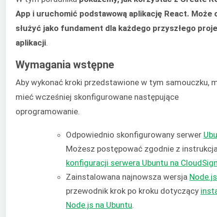
App i uruchomić podstawową aplikację React. Może 
służyć jako fundament dla każdego przyszłego proj
aplikacji
.
Wymagania wstępne
Aby wykonać kroki przedstawione w tym samouczku, 
mieć wcześniej skonfigurowane następujące
oprogramowanie.
Odpowiednio skonfigurowany serwer
Ubu
Możesz postępować zgodnie z instrukcj
konfiguracji serwera Ubuntu na CloudSi
Zainstalowana najnowsza wersja
Node.js
przewodnik krok po kroku dotyczący
insta
Node.js na Ubuntu
.