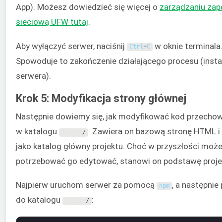
App). Możesz dowiedzieć się więcej o
zarządzaniu zap
sieciową UFW tutaj
.
Aby wyłączyć serwer, naciśnij
w oknie terminala
Ctrl
+
C
Spowoduje to zakończenie działającego procesu (insta
serwera).
Krok 5: Modyfikacja strony głównej
Następnie dowiemy się, jak modyfikować kod przech
w katalogu
. Zawiera on bazową stronę HTML i 
public
/
jako katalog główny projektu. Choć w przyszłości może
potrzebować go edytować, stanowi on podstawę proje
Najpierw uruchom serwer za pomocą
, a następnie
npm
do katalogu
:
public
/