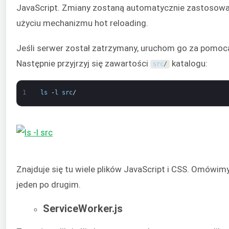
JavaScript. Zmiany zostaną automatycznie zastosowa
użyciu mechanizmu hot reloading.
Jeśli serwer został zatrzymany, uruchom go za pomo
Następnie przyjrzyj się zawartości
katalogu:
src
/
1
ls
-
l
src
/
Znajduje się tu wiele plików JavaScript i CSS. Omówimy
jeden po drugim.
ServiceWorker.js