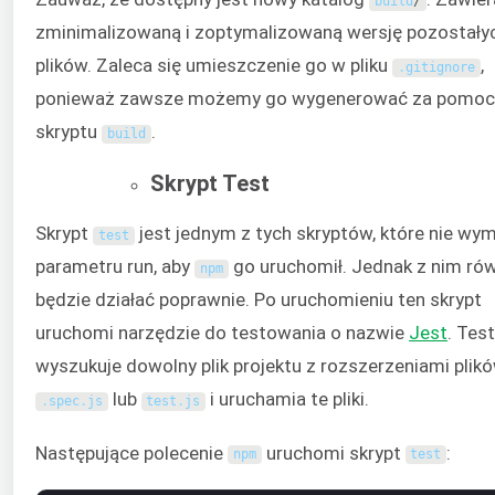
build
/
zminimalizowaną i zoptymalizowaną wersję pozostały
plików. Zaleca się umieszczenie go w pliku
,
.
gitignore
ponieważ zawsze możemy go wygenerować za pomoc
skryptu
.
build
Skrypt Test
Skrypt
jest jednym z tych skryptów, które nie wy
test
parametru run, aby
go uruchomił. Jednak z nim ró
npm
będzie działać poprawnie. Po uruchomieniu ten skrypt
uruchomi narzędzie do testowania o nazwie
Jest
. Tes
wyszukuje dowolny plik projektu z rozszerzeniami plik
lub
i uruchamia te pliki.
.
spec
.
js
test
.
js
Następujące polecenie
uruchomi skrypt
:
npm
test