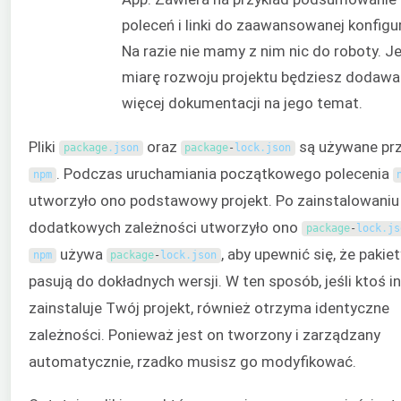
poleceń i linki do zaawansowanej konfigur
Na razie nie mamy z nim nic do roboty. J
miarę rozwoju projektu będziesz dodawa
więcej dokumentacji na jego temat.
Pliki
oraz
są używane pr
package
.
json
package
-
lock
.
json
. Podczas uruchamiania początkowego polecenia
npm
utworzyło ono podstawowy projekt. Po zainstalowaniu
dodatkowych zależności utworzyło ono
package
-
lock
.
js
używa
, aby upewnić się, że pakie
npm
package
-
lock
.
json
pasują do dokładnych wersji. W ten sposób, jeśli ktoś i
zainstaluje Twój projekt, również otrzyma identyczne
zależności. Ponieważ jest on tworzony i zarządzany
automatycznie, rzadko musisz go modyfikować.