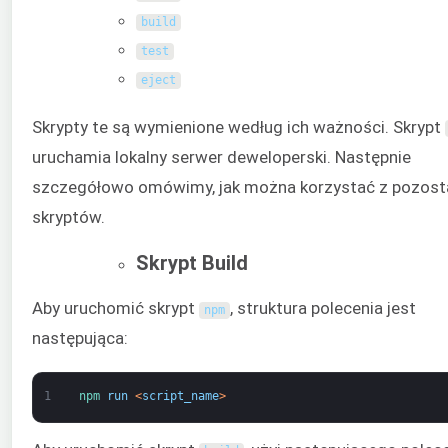
build
test
eject
Skrypty te są wymienione według ich ważności. Skrypt
uruchamia lokalny serwer deweloperski. Następnie
szczegółowo omówimy, jak można korzystać z pozost
skryptów.
Skrypt Build
Aby uruchomić skrypt
, struktura polecenia jest
npm
następująca:
1
npm 
run
<
script_name
>