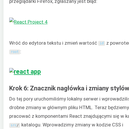
przeglądarki Firefox, zgłaszany jest błąd:
Wróć do edytora tekstu i zmień wartość
z powrote
id
:
root
Krok 6: Znacznik nagłówka i zmiany styló
Do tej pory uruchomiliśmy lokalny serwer i wprowadzil
drobne zmiany w głównym pliku HTML. Teraz będziemy
pracować z komponentami React znajdującymi się w k
katalogu. Wprowadzimy zmiany w kodzie CSS i
src
/