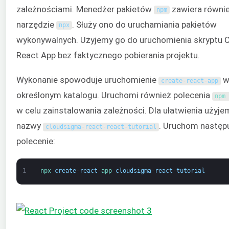
zależnościami. Menedżer pakietów
zawiera równi
npm
narzędzie
. Służy ono do uruchamiania pakietów
npx
wykonywalnych. Użyjemy go do uruchomienia skryptu 
React App bez faktycznego pobierania projektu.
Wykonanie spowoduje uruchomienie
create
-
react
-
app
określonym katalogu. Uruchomi również polecenia
npm 
w celu zainstalowania zależności. Dla ułatwienia użyje
nazwy
. Uruchom następ
cloudsigma
-
react
-
react
-
tutorial
polecenie:
1
npx 
create
-
react
-
app 
cloudsigma
-
react
-
tutorial