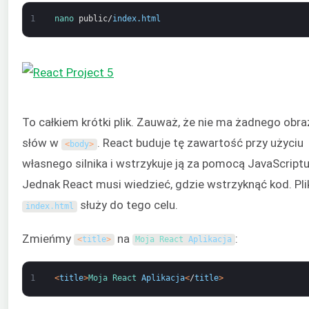
1
nano 
public
/
index
.
html
To całkiem krótki plik. Zauważ, że nie ma żadnego obra
słów w
. React buduje tę zawartość przy użyciu
<
body
>
własnego silnika i wstrzykuje ją za pomocą JavaScriptu
Jednak React musi wiedzieć, gdzie wstrzyknąć kod. Pli
służy do tego celu.
index
.
html
Zmieńmy
na
:
<
title
>
Moja 
React 
Aplikacja
1
<
title
>
Moja 
React 
Aplikacja
<
/
title
>