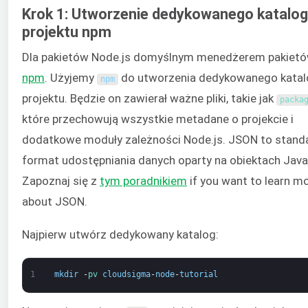
Krok 1: Utworzenie dedykowanego katalo
projektu npm
Dla pakietów Node.js domyślnym menedżerem pakietó
npm
. Użyjemy
do utworzenia dedykowanego katal
npm
projektu. Będzie on zawierał ważne pliki, takie jak
packa
które przechowują wszystkie metadane o projekcie i
dodatkowe moduły zależności Node.js. JSON to stan
format udostępniania danych oparty na obiektach Java
Zapoznaj się z
tym poradnikiem
if you want to learn m
about JSON.
Najpierw utwórz dedykowany katalog:
1
mkdir
-
pv 
cloudsigma
-
node
-
tutorial