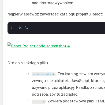
nad dostosowywaniem.
Najpierw sprawdź zawartość katalogu projektu React:
1
ls
-
la
Oto opis każdego pliku:
: Ten katalog zawiera wszys
node_modules
/
zewnętrzne biblioteki JavaScript, które b
używane przez aplikację. Rzadko zachodz
potrzeba, aby tu zaglądać.
: Zawiera podstawowe pliki HTM
public
/