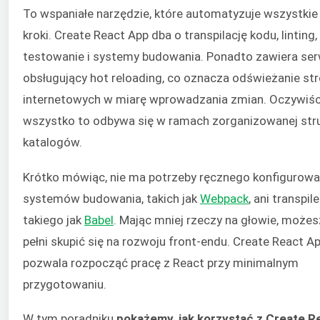
To wspaniałe narzędzie, które automatyzuje wszystkie
kroki. Create React App dba o transpilację kodu, linting,
testowanie i systemy budowania. Ponadto zawiera se
obsługujący hot reloading, co oznacza odświeżanie st
internetowych w miarę wprowadzania zmian. Oczywiśc
wszystko to odbywa się w ramach zorganizowanej str
katalogów.
Krótko mówiąc, nie ma potrzeby ręcznego konfigurowa
systemów budowania, takich jak
Webpack
, ani transpile
takiego jak
Babel
. Mając mniej rzeczy na głowie, może
pełni skupić się na rozwoju front-endu. Create React A
pozwala rozpocząć pracę z React przy minimalnym
przygotowaniu.
W tym poradniku
pokażemy, jak korzystać z Create R