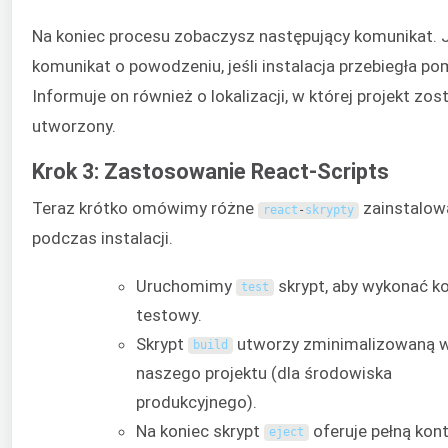
Na koniec procesu zobaczysz następujący komunikat. 
komunikat o powodzeniu, jeśli instalacja przebiegła po
Informuje on również o lokalizacji, w której projekt zost
utworzony.
Krok 3: Zastosowanie React-Scripts
Teraz krótko omówimy różne
zainstalow
react
-
skrypty
podczas instalacji.
Uruchomimy
skrypt, aby wykonać k
test
testowy.
Skrypt
utworzy zminimalizowaną w
build
naszego projektu (dla środowiska
produkcyjnego).
Na koniec skrypt
oferuje pełną kont
eject