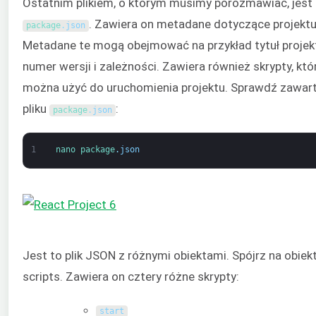
Ostatnim plikiem, o którym musimy porozmawiać, jest
. Zawiera on metadane dotyczące projektu
package
.
json
Metadane te mogą obejmować na przykład tytuł projek
numer wersji i zależności. Zawiera również skrypty, któ
można użyć do uruchomienia projektu. Sprawdź zawar
pliku
:
package
.
json
1
nano 
package
.
json
Jest to plik JSON z różnymi obiektami. Spójrz na obiek
scripts. Zawiera on cztery różne skrypty:
start