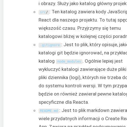
i obrazy. Służy jako katalog główny projek
: Ten katalog zawiera kody JavaScri
src
/
React dla naszego projektu. To tutaj spę
większość czasu. Przyjrzymy się temu
katalogowi bliżej w kolejnej części poradn
: Jest to plik, który opisuje, jaki
.
gitignore
katalogi git będzie ignorować, na przykła
katalog
. Ogólnie lepiej jest
node_modules
wykluczyć katalogi zawierające duże pliki
pliki dziennika (logi), których nie trzeba 
do systemu kontroli wersji. W tym przyp
będzie on również zawierał pewne katalo
specyficzne dla Reacta.
: Jest to plik markdown zawiera
README
.
md
wiele przydatnych informacji o Create Re
App. Zawiera na przykład podsumowanie