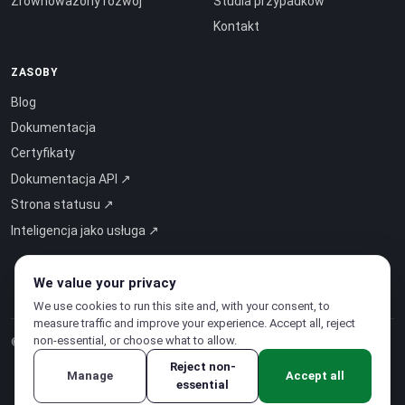
Zrównoważony rozwój
Studia przypadków
Kontakt
ZASOBY
Blog
Dokumentacja
Certyfikaty
Dokumentacja API ↗
Strona statusu ↗
Inteligencja jako usługa ↗
We value your privacy
We use cookies to run this site and, with your consent, to
measure traffic and improve your experience. Accept all, reject
non-essential, or choose what to allow.
© 2026 CloudSigma Holding AG.
Wszelkie prawa zastrzeżone
.
Reject non-
Manage
Accept all
essential
Polityka prywatności
·
Regulamin świadczenia usług