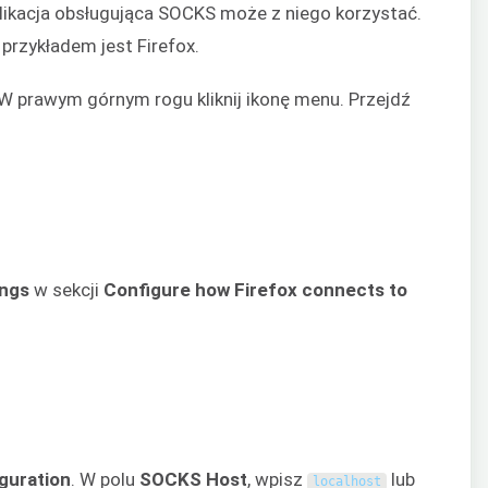
likacja obsługująca SOCKS może z niego korzystać.
rzykładem jest Firefox.
 W prawym górnym rogu kliknij ikonę menu. Przejdź
ings
w sekcji
Configure how Firefox connects to
guration
. W polu
SOCKS Host
, wpisz
lub
localhost