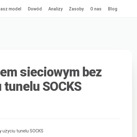
asz model
Dowód
Analizy
Zasoby
O nas
Blog
hem sieciowym bez
u tunelu SOCKS