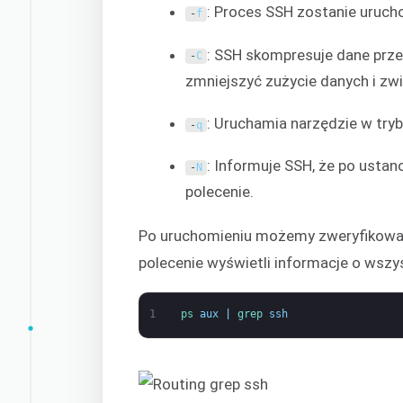
: Proces SSH zostanie uruch
-
f
: SSH skompresuje dane prze
-
C
zmniejszyć zużycie danych i z
: Uruchamia narzędzie w tryb
-
q
: Informuje SSH, że po ustan
-
N
polecenie.
Po uruchomieniu możemy zweryfikować
polecenie wyświetli informacje o wsz
1
ps 
aux
|
grep 
ssh