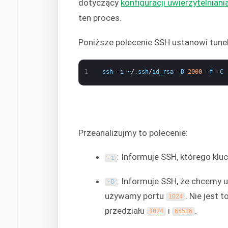
dotyczący
konfiguracji uwierzytelnian
ten proces.
Poniższe polecenie SSH ustanowi tune
1
ssh
-
i
~
/
.
ssh
/
id_rsa
-
D
2000
-
f
-
C
Przeanalizujmy to polecenie:
: Informuje SSH, którego klu
-
i
: Informuje SSH, że chcemy u
-
D
używamy portu
. Nie jest
1024
przedziału
i
.
1024
65536