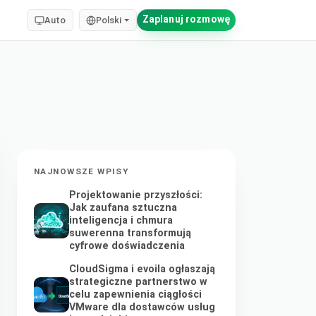
Zaplanuj rozmowę
Auto
Polski
NAJNOWSZE WPISY
Projektowanie przyszłości:
Jak zaufana sztuczna
inteligencja i chmura
suwerenna transformują
cyfrowe doświadczenia
CloudSigma i evoila ogłaszają
strategiczne partnerstwo w
celu zapewnienia ciągłości
VMware dla dostawców usług