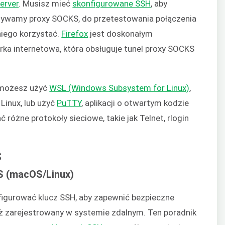
erver
. Musisz mieć
skonfigurowane SSH
, aby
używamy proxy SOCKS, do przetestowania połączenia
 niego korzystać.
Firefox
jest doskonałym
ka internetowa, która obsługuje tunel proxy SOCKS
 możesz użyć
WSL (Windows Subsystem for Linux)
,
Linux, lub użyć
PuTTY
, aplikacji o otwartym kodzie
óżne protokoły sieciowe, takie jak Telnet, rlogin
S
S (macOS/Linux)
igurować klucz SSH, aby zapewnić bezpieczne
eż zarejestrowany w systemie zdalnym. Ten poradnik