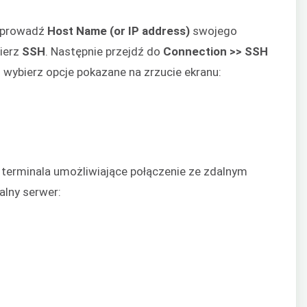
wprowadź
Host Name (or IP address)
swojego
bierz
SSH
. Następnie przejdź do
Connection >> SSH
n
wybierz opcje pokazane na zrzucie ekranu:
o terminala umożliwiające połączenie ze zdalnym
alny serwer: