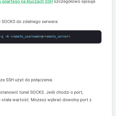
ia opartego na kluczach SSH
szczegółowo opisuje
l SOCKS do zdalnego serwera:
-
q
-
N
<
remote_username
>
@
<
remote_server
>
cza SSH użyć do połączenia.
stanowić tunel SOCKS. Jeśli chodzi o port,
 to stała wartość. Możesz wybrać dowolny port z