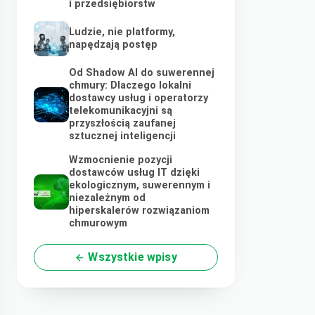
i przedsiębiorstw
Ludzie, nie platformy,
napędzają postęp
Od Shadow AI do suwerennej
chmury: Dlaczego lokalni
dostawcy usług i operatorzy
telekomunikacyjni są
przyszłością zaufanej
sztucznej inteligencji
Wzmocnienie pozycji
dostawców usług IT dzięki
ekologicznym, suwerennym i
niezależnym od
hiperskalerów rozwiązaniom
chmurowym
Wszystkie wpisy