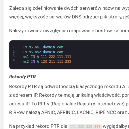
Zaleca się zdefiniowanie dwóch serwerów nazw na wypa
więcej, większość serwerów DNS odrzuci plik strefy, jeś
Należy również uwzględnić mapowanie hostów za pom
1
IN
NS 
ns1
.
domain
.
com
2
IN
NS 
ns2
.
domain
.
com
3
ns1 
IN
A
111.222.111.111
4
ns2 
IN
A
123.211.111.233
Rekordy PTR
Rekordy PTR są odwrotnością klasycznego rekordu A l
z adresem IP. Rekordy te mają unikalną właściwość, po
adresu IP. To RIR-y (Regionalne Rejestry Internetowe) 
RIR-ów należą APNIC, AFRINIC, LACNIC, RIPE NCC oraz 
Na przykład rekord PTR dla
wyglądałby m
111.222.333.444