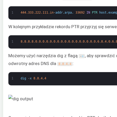
1
444.333.222.111.in
-
addr
.
arpa
.
33692
IN
PTR 
host
.
exam
W kolejnym przykładzie rekordu PTR przyjrzyj się serw
1
8.8.8.8.0.0.0.0.0.0.0.0.0.0.0.0.0.0.0.0.0.6.8.4.0.6.
Możemy użyć narzędzia dig z flagą
, aby sprawdzić
-
x
odwrotny adres DNS dla
:
8.8.4.4
1
dig
-
x
8.8.4.4