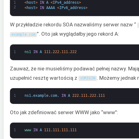
1
<
host
>
IN
A
<
IPv4_address
>
2
<
host
>
IN
AAAA
<
IPv6_address
>
W przykładzie rekordu SOA nazwaliśmy serwer nazw “
”. Oto jak wyglądałby jego rekord A:
example
.
com
1
ns1 
IN
A
111.222.111.222
Zauważ, że nie musieliśmy podawać pełnej nazwy. Maj
uzupełnić resztę wartością z
. Możemy jednak 
$
ORIGIN
1
ns1
.
example
.
com
.
IN
A
222.111.222.111
Oto jak zdefiniować serwer WWW jako “www”:
1
www 
IN
A
111.111.111.111