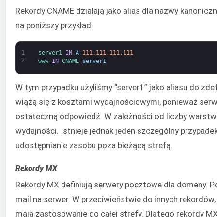
Rekordy CNAME działają jako alias dla nazwy kanoniczn
na poniższy przykład:
1
server1 
IN
A
111.111.111.111
2
www 
IN
CNAME 
server1
W tym przypadku użyliśmy “server1” jako aliasu do zde
wiążą się z kosztami wydajnościowymi, ponieważ ser
ostateczną odpowiedź. W zależności od liczby warst
wydajności. Istnieje jednak jeden szczególny przypadek
udostępnianie zasobu poza bieżącą strefą.
Rekordy MX
Rekordy MX definiują serwery pocztowe dla domeny. 
mail na serwer. W przeciwieństwie do innych rekordów,
mają zastosowanie do całej strefy. Dlatego rekordy MX