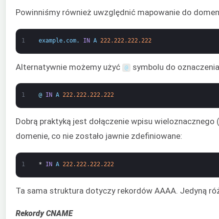
Powinniśmy również uwzględnić mapowanie do domeny
1
example
.
com
.
IN
A
222.222.222.222
Alternatywnie możemy użyć
symbolu do oznaczenia 
@
1
@
IN
A
222.222.222.222
Dobrą praktyką jest dołączenie wpisu wieloznacznego 
domenie, co nie zostało jawnie zdefiniowane:
1
*
IN
A
222.222.222.222
Ta sama struktura dotyczy rekordów AAAA. Jedyną róż
Rekordy CNAME