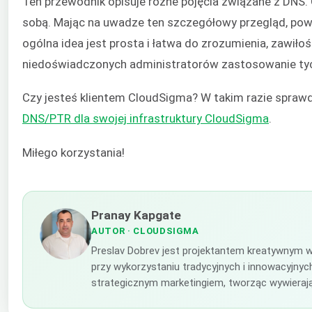
Ten przewodnik opisuje różne pojęcia związane z DNS. 
sobą. Mając na uwadze ten szczegółowy przegląd, pow
ogólna idea jest prosta i łatwa do zrozumienia, zawiło
niedoświadczonych administratorów zastosowanie tych 
Czy jesteś klientem CloudSigma? W takim razie spraw
DNS/PTR dla swojej infrastruktury CloudSigma
.
Miłego korzystania!
Pranay Kapgate
AUTOR
· CLOUDSIGMA
Preslav Dobrev jest projektantem kreatywnym w
przy wykorzystaniu tradycyjnych i innowacyjnyc
strategicznym marketingiem, tworząc wywierają