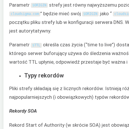
Parametr
strefy jest równy najwyższemu poziom
$
ORIGIN
” będzie mieć swój
jako “
cloudsigma
.
com
$
ORIGIN
cloudsi
początku pliku strefy lub w konfiguracji serwera DNS. W
jest autorytatywny.
Parametr
określa czas życia (“time to live”) dost
$
TTL
którego serwer buforujący używa do śledzenia ważnośc
wartość TTL upłynie, odpowiedź przestaje być ważna i
Typy rekordów
Pliki strefy składają się z licznych rekordów. Istnieją
najpopularniejszych (i obowiązkowych) typów rekordów
Rekordy SOA
Rekord Start of Authority (w skrócie SOA) jest obowią