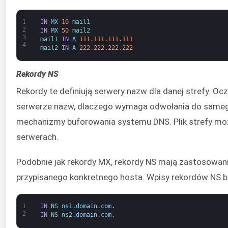
1
IN
MX
10
mail1
2
IN
MX
50
mail2
3
mail1 
IN
A
111.111.111.111
4
mail2 
IN
A
222.222.222.222
Rekordy NS
Rekordy te definiują serwery nazw dla danej strefy. Oczy
serwerze nazw, dlaczego wymaga odwołania do samego 
mechanizmy buforowania systemu DNS. Plik strefy moż
serwerach.
Podobnie jak rekordy MX, rekordy NS mają zastosowanie
przypisanego konkretnego hosta. Wpisy rekordów NS bę
1
IN
NS 
ns1
.
domain
.
com
.
2
IN
NS 
ns2
.
domain
.
com
.