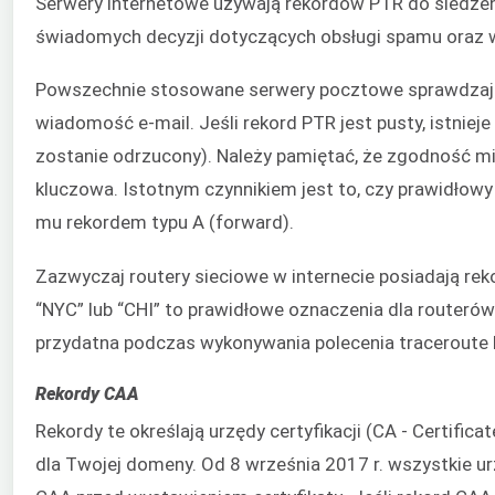
Serwery internetowe używają rekordów PTR do śledze
świadomych decyzji dotyczących obsługi spamu oraz wy
Powszechnie stosowane serwery pocztowe sprawdzają r
wiadomość e-mail. Jeśli rekord PTR jest pusty, istnie
zostanie odrzucony). Należy pamiętać, że zgodność m
kluczowa. Istotnym czynnikiem jest to, czy prawidłow
mu rekordem typu A (forward).
Zazwyczaj routery sieciowe w internecie posiadają reko
“NYC” lub “CHI” to prawidłowe oznaczenia dla routerów
przydatna podczas wykonywania polecenia traceroute lu
Rekordy CAA
Rekordy te określają urzędy certyfikacji (CA - Certific
dla Twojej domeny. Od 8 września 2017 r. wszystkie u