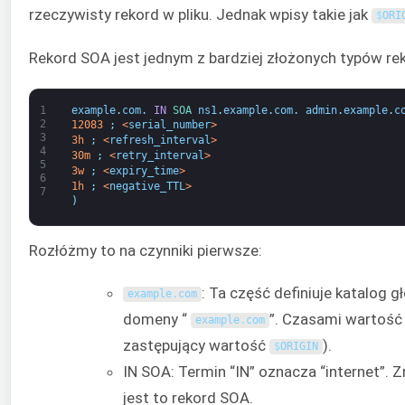
rzeczywisty rekord w pliku. Jednak wpisy takie jak
$
ORI
Rekord SOA jest jednym z bardziej złożonych typów rek
1
example
.
com
.
IN
SOA 
ns1
.
example
.
com
.
admin
.
example
.
c
2
12083
;
<
serial_number
>
3
3h
;
<
refresh_interval
>
4
30m
;
<
retry_interval
>
5
3w
;
<
expiry_time
>
6
1h
;
<
negative_TTL
>
7
)
Rozłóżmy to na czynniki pierwsze:
: Ta część definiuje katalog g
example
.
com
domeny “
”. Czasami wartość
example
.
com
zastępujący wartość
).
$
ORIGIN
IN SOA: Termin “IN” oznacza “internet”. 
jest to rekord SOA.