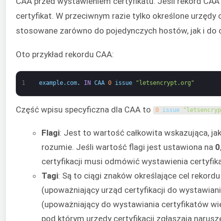
CAA przed wystawieniem certyfikatu. Jeśli rekord CAA 
certyfikat. W przeciwnym razie tylko określone urzędy
stosowane zarówno do pojedynczych hostów, jak i do 
Oto przykład rekordu CAA:
1
example
.
com
.
IN
CAA
0
issue
"letsencrypt.org"
Część wpisu specyficzna dla CAA to
0
issue
"letsencryp
Flagi
: Jest to wartość całkowita wskazująca, jak
rozumie. Jeśli wartość flagi jest ustawiona na
0
certyfikacji musi odmówić wystawienia certyfika
Tagi
: Są to ciągi znaków określające cel rekor
(upoważniający urząd certyfikacji do wystawian
(upoważniający do wystawiania certyfikatów wi
pod którym urzędy certyfikacji zgłaszają narusz