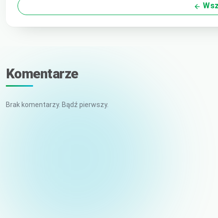
Wsz
Komentarze
Brak komentarzy. Bądź pierwszy.
Imię i nazwisko
E-mail (niepublikowany)