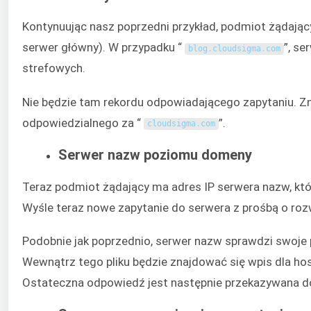
Kontynuując nasz poprzedni przykład, podmiot żądający
serwer główny). W przypadku “
”, se
blog
.
cloudsigma
.
com
strefowych.
Nie będzie tam rekordu odpowiadającego zapytaniu. Zn
odpowiedzialnego za “
”.
cloudsigma
.
com
Serwer nazw poziomu domeny
Teraz podmiot żądający ma adres IP serwera nazw, któr
Wyśle teraz nowe zapytanie do serwera z prośbą o r
Podobnie jak poprzednio, serwer nazw sprawdzi swoje p
Wewnątrz tego pliku będzie znajdować się wpis dla host
Ostateczna odpowiedź jest następnie przekazywana d