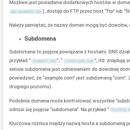
Możliwe jest posiadanie dodatkowych hostów w domenie
), dostęp do FTP przez host “ftp” lub “fil
api
.
example
.
com
Należy pamiętać, że nazwy domen mogą być dowolne, o 
Subdomena
Subdomena to pojęcie powiązane z hostami. DNS dział
przykład “
”, “
”, itd. znajduj
example
.
com
cloudsigma
.
com
sensie subdomena jest odniesieniem do dowolnej do
powiedzieć, że “example.com” jest subdomeną “com”. 
drugiego poziomu).
Podobnie domena może kontrolować wszystkie “subdome
odnosi się pojęcie “subdomena”. Na przykład “
history
.
e
Kluczowa różnica między nazwą hosta a subdomeną pol