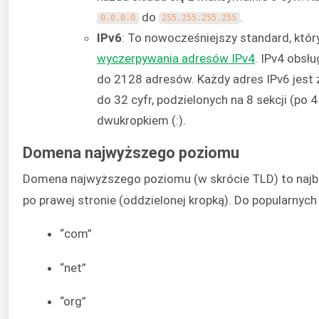
do
.
0.0.0.0
255.255.255.255
IPv6
: To nowocześniejszy standard, któ
wyczerpywania adresów IPv4
. IPv4 obsł
do 2128 adresów. Każdy adres IPv6 jest
do 32 cyfr, podzielonych na 8 sekcji (po 4
dwukropkiem (:).
Domena najwyższego poziomu
Domena najwyższego poziomu (w skrócie TLD) to najbar
po prawej stronie (oddzielonej kropką). Do popularny
“com”
“net”
“org”