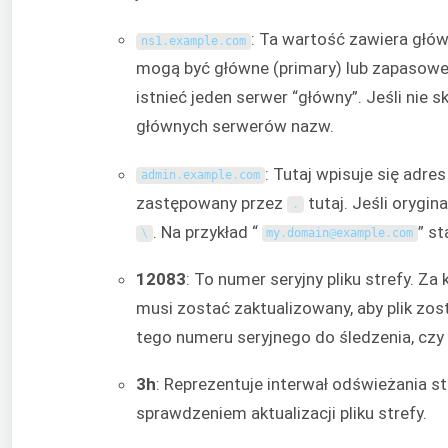
: Ta wartość zawiera głó
ns1
.
example
.
com
mogą być główne (primary) lub zapasowe
istnieć jeden serwer “główny”. Jeśli nie
głównych serwerów nazw.
: Tutaj wpisuje się adre
admin
.
example
.
com
zastępowany przez
tutaj. Jeśli orygin
.
. Na przykład “
” st
\
my
.
domain
@
example
.
com
12083
: To numer seryjny pliku strefy. Z
musi zostać zaktualizowany, aby plik z
tego numeru seryjnego do śledzenia, czy i
3h
: Reprezentuje interwał odświeżania s
sprawdzeniem aktualizacji pliku strefy.