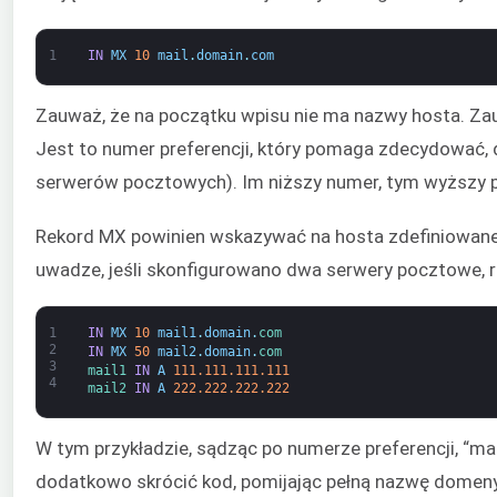
1
IN
MX
10
mail
.
domain
.
com
Zauważ, że na początku wpisu nie ma nazwy hosta. Zau
Jest to numer preferencji, który pomaga zdecydować, d
serwerów pocztowych). Im niższy numer, tym wyższy pr
Rekord MX powinien wskazywać na hosta zdefiniowaneg
uwadze, jeśli skonfigurowano dwa serwery pocztowe, r
1
IN
MX
10
mail1
.
domain
.
com
2
IN
MX
50
mail2
.
domain
.
com
3
mail1 
IN
A
111.111.111.111
4
mail2 
IN
A
222.222.222.222
W tym przykładzie, sądząc po numerze preferencji, “m
dodatkowo skrócić kod, pomijając pełną nazwę domeny