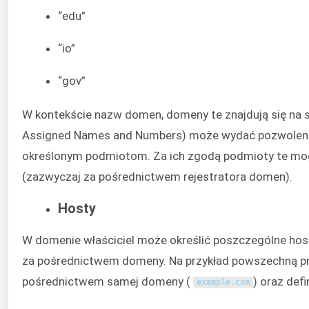
“edu”
“io”
“gov”
W kontekście nazw domen, domeny te znajdują się na sa
Assigned Names and Numbers) może wydać pozwoleni
określonym podmiotom. Za ich zgodą podmioty te m
(zazwyczaj za pośrednictwem rejestratora domen).
Hosty
W domenie właściciel może określić poszczególne hos
za pośrednictwem domeny. Na przykład powszechną p
pośrednictwem samej domeny (
) oraz def
example
.
com