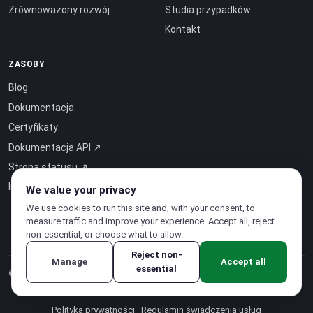
Zrównoważony rozwój
Studia przypadków
Kontakt
ZASOBY
Blog
Dokumentacja
Certyfikaty
Dokumentacja API ↗
Strona statusu ↗
Inteligencja jako usługa ↗
We value your privacy
We use cookies to run this site and, with your consent, to
measure traffic and improve your experience. Accept all, reject
non-essential, or choose what to allow.
Reject non-
Manage
Accept all
essential
© 2026 CloudSigma Holding AG.
Wszelkie prawa zastrzeżone
.
Polityka prywatności
·
Regulamin świadczenia usług