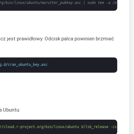
rg/bin/linux/ubuntu/marutter_pubkey.asc | sudo tee -a /etc/apt/t
cz jest prawidłowy. Odcisk palca powinien brzmieć
g
.
d
/
cran_ubuntu_key
.
asc
a Ubuntu:
//cloud.r-project.org/bin/linux/ubuntu $(lsb_release -cs)-cran40