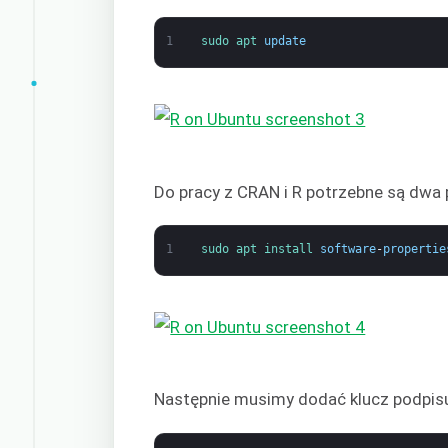
1
sudo 
apt 
update
Do pracy z CRAN i R potrzebne są dwa p
1
sudo 
apt 
install 
software
-
propertie
Następnie musimy dodać klucz podpisuj