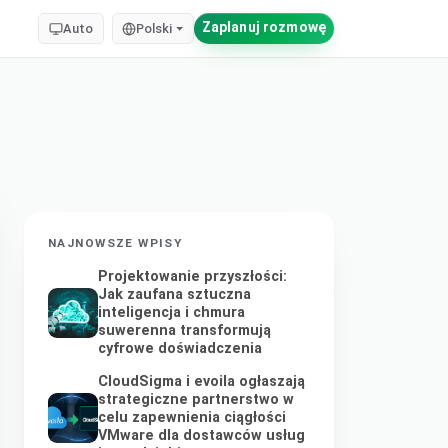
Zaplanuj rozmowę
Auto
Polski
NAJNOWSZE WPISY
Projektowanie przyszłości:
Jak zaufana sztuczna
inteligencja i chmura
suwerenna transformują
cyfrowe doświadczenia
CloudSigma i evoila ogłaszają
strategiczne partnerstwo w
celu zapewnienia ciągłości
VMware dla dostawców usług