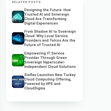
RELATED POSTS
Designing the Future: How
Trusted AI and Sovereign
Cloud Are Transforming
Digital Experiences
From Shadow AI to Sovereign
Cloud: Why Local Service
Providers and Telcos Are the
Future of Trusted AI
Empowering IT Service
Provider Through Green
Sovereign Hyperscaler-
Independent Cloud Solutions
Siaflex Launches New Turkey
Cloud Computing Offering,
Powered by HPE and
CloudSigma