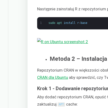
Następnie zainstaluj R z repozytorium
1
sudo 
apt 
install
r
-
base
Metoda 2 – Instalacj
Repozytorium CRAN w większości obsł
CRAN dla Ubuntu
aby sprawdzić, czy Tw
Krok 1 - Dodawanie repozytori
Aby dodać repozytorium CRAN, opuść t
zaktualizuj
cache:
APT