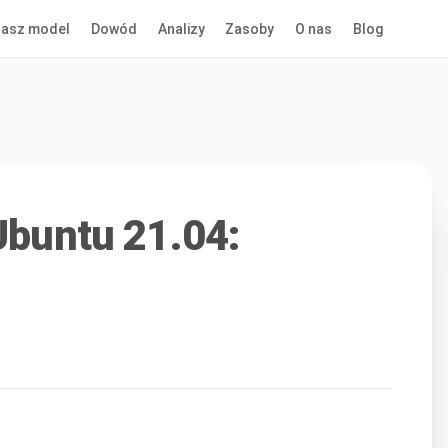
asz model
Dowód
Analizy
Zasoby
O nas
Blog
 Ubuntu 21.04: