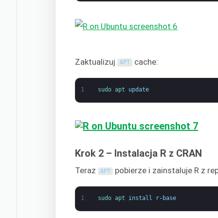
Zaktualizuj
cache:
APT
1
sudo 
apt 
update
Krok 2 – Instalacja R z CRAN
Teraz
pobierze i zainstaluje R z r
APT
1
sudo 
apt 
install
r
-
base