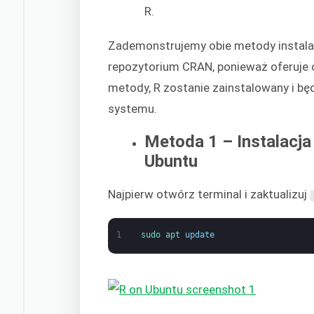
R.
Zademonstrujemy obie metody instalacj
repozytorium CRAN, ponieważ oferuje o
metody, R zostanie zainstalowany i b
systemu.
Metoda 1 – Instalacj
Ubuntu
Najpierw otwórz terminal i zaktualizuj
1
sudo 
apt 
update