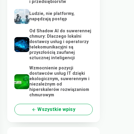
i przedsiębiorstw
Ludzie, nie platformy,
napędzają postęp
Od Shadow AI do suwerennej
chmury: Dlaczego lokalni
dostawcy usług i operatorzy
telekomunikacyjni są
przyszłością zaufanej
sztucznej inteligencji
Wzmocnienie pozycji
dostawców usług IT dzięki
ekologicznym, suwerennym i
niezależnym od
hiperskalerów rozwiązaniom
chmurowym
Wszystkie wpisy