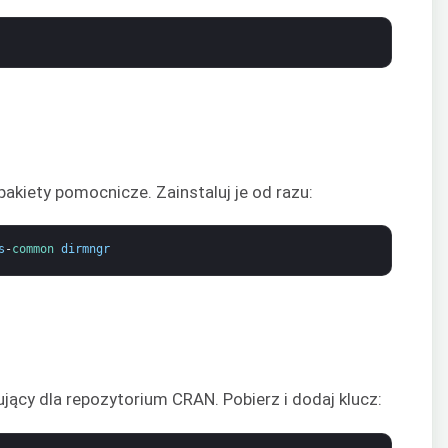
akiety pomocnicze. Zainstaluj je od razu:
s
-
common 
dirmngr
ący dla repozytorium CRAN. Pobierz i dodaj klucz: