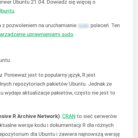
rwer Ubuntu 21.04. Dowiedz się więcej o
Ubuntu
.
a z pozwoleniem na uruchamianie
poleceń. Ten
sudo
arządzanie uprawnieniami sudo
.
untu:
u
: Ponieważ jest to popularny język, R jest
lnych repozytoriach pakietów Ubuntu. Jednak ze
u wydaje aktualizacje pakietów, często nie jest to
sive R Archive Network)
:
CRAN
to sieć serwerów
ktualne wersje kodu i dokumentacji R dla różnych
epozytorium dla Ubuntu i zawiera najnowszą wersję