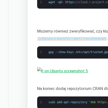
1
wget
-
qO
-
https
:
//cloud.r-project.o
Możemy również zweryfikować, czy klu
:
E298A3A825C0D65DFD57CBB651716619E084DAB9
1
gpg
--
show
-
keys
/
etc
/
apt
/
trusted
.
gp
Na koniec dodaj repozytorium CRAN dl
1
sudo 
add
-
apt
-
repository
"deb https: