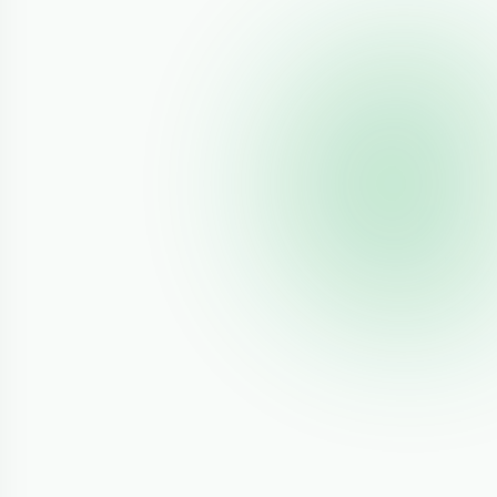
rusted.gpg.d/cran_ubuntu_key.asc
/"