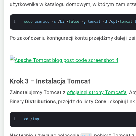
użytkownika w katalogu domowym, w którym zamierz
1
sudo 
useradd
-
s
/
bin
/
false
-
g
tomcat
-
d
/
opt
/
tomcat 
Po zakończeniu konfiguracji konta przejdźmy dalej i z
Krok 3 – Instalacja Tomcat
Zainstalujemy Tomcat z
oficjalnej strony Tomcat’a
. Ab
Binary
Distributions
, przejdź do listy
Core
i skopiuj lin
1
cd
/
tmp
Następnie, używając polecenia
, pobierz Tomcat z 
curl