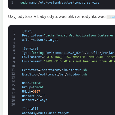
1
sudo 
nano
/
etc
/
systemd
/
system
/
tomcat
.
service
Użyj edytora VI, aby edytować plik i zmodyfikować
JAVA
1
[
Unit
]
2
Description
=
Apache 
Tomcat 
Web 
Application 
Container
3
After
=
network
.
target
4
5
[
Service
]
6
Type
=
forking 
Environment
=
JAVA_HOME
=/
usr
/
lib
/
jvm
/
jav
7
Environment
=
'CATALINA_OPTS=-Xms512M -Xmx1024M -serv
8
Environment
=
'JAVA_OPTS=-Djava.awt.headless=true -Dj
9
10
11
ExecStart
=/
opt
/
tomcat
/
bin
/
startup
.
sh
12
ExecStop
=/
opt
/
tomcat
/
bin
/
shutdown
.
sh
13
14
User
=
tomcat
15
Group
=
tomcat
16
UMask
=
0007
17
RestartSec
=
10
18
Restart
=
always
19
20
[
Install
]
WantedBy
=
multi
-
user
.
target