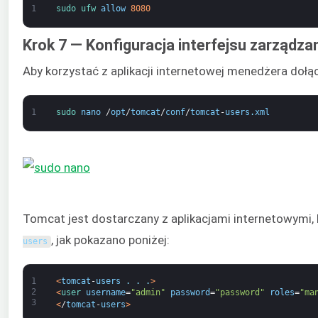
1
sudo 
ufw 
allow
8080
Krok 7 — Konfiguracja interfejsu zarządza
Aby korzystać z aplikacji internetowej menedżera doł
1
sudo 
nano
/
opt
/
tomcat
/
conf
/
tomcat
-
users
.
xml
Tomcat jest dostarczany z aplikacjami internetowymi,
, jak pokazano poniżej:
users
1
<
tomcat
-
users
.
.
.
>
2
<
user 
username
=
"admin"
password
=
"password"
roles
=
"ma
3
<
/
tomcat
-
users
>