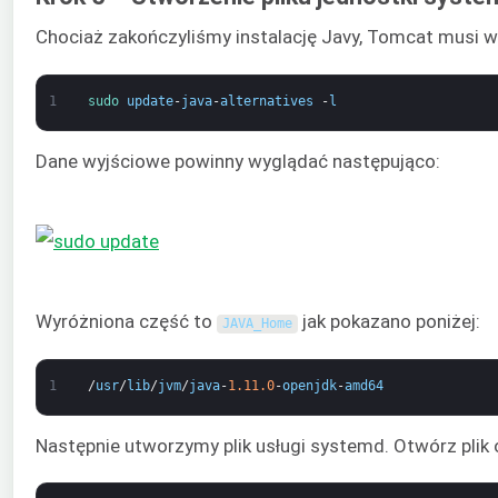
Chociaż zakończyliśmy instalację Javy, Tomcat musi wie
1
sudo 
update
-
java
-
alternatives
-
l
Dane wyjściowe powinny wyglądać następująco:
Wyróżniona część to
jak pokazano poniżej:
JAVA_Home
1
/
usr
/
lib
/
jvm
/
java
-
1.11.0
-
openjdk
-
amd64
Następnie utworzymy plik usługi systemd. Otwórz plik