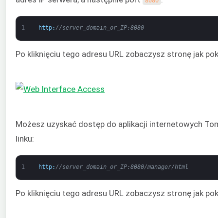
8080
1
http
:
//server_domain_or_IP:8080
Po kliknięciu tego adresu URL zobaczysz stronę jak po
Możesz uzyskać dostęp do aplikacji internetowych Tom
linku:
1
http
:
//server_domain_or_IP:8080/manager/html
Po kliknięciu tego adresu URL zobaczysz stronę jak po