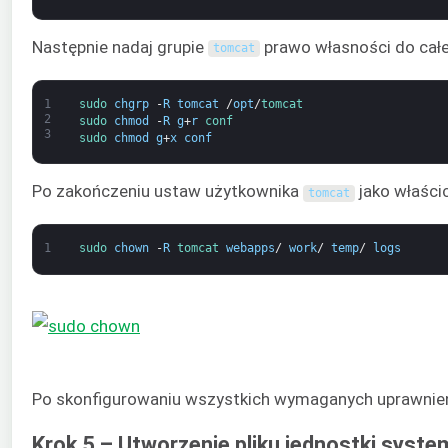
Następnie nadaj grupie
prawo własności do całe
tomcat
1
sudo 
chgrp
-
R
tomcat
/
opt
/
tomcat
2
sudo 
chmod
-
R
g
+
r
conf
3
sudo 
chmod
g
+
x
conf
Po zakończeniu ustaw użytkownika
jako właści
tomcat
1
sudo 
chown
-
R
tomcat 
webapps
/
work
/
temp
/
logs
Po skonfigurowaniu wszystkich wymaganych uprawnień k
Krok 5 – Utworzenie pliku jednostki syste