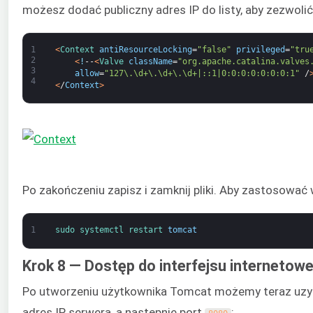
możesz dodać publiczny adres IP do listy, aby zezwoli
1
<
Context 
antiResourceLocking
=
"false"
privileged
=
"tru
2
<
!
--
<
Valve 
className
=
"org.apache.catalina.valves
3
allow
=
"127\.\d+\.\d+\.\d+|::1|0:0:0:0:0:0:0:1"
/
4
<
/
Context
>
Po zakończeniu zapisz i zamknij pliki. Aby zastosowa
1
sudo 
systemctl 
restart 
tomcat
Krok 8 — Dostęp do interfejsu internetow
Po utworzeniu użytkownika Tomcat możemy teraz uzys
adres IP serwera, a następnie port
: