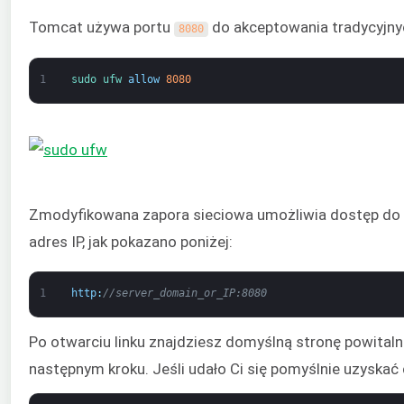
Tomcat używa portu
do akceptowania tradycyjnyc
8080
1
sudo 
ufw 
allow
8080
Zmodyfikowana zapora sieciowa umożliwia dostęp do d
adres IP, jak pokazano poniżej:
1
http
:
//server_domain_or_IP:8080
Po otwarciu linku znajdziesz domyślną stronę powita
następnym kroku. Jeśli udało Ci się pomyślnie uzyskać