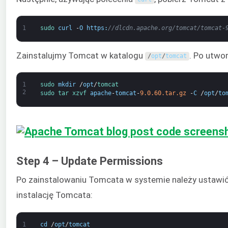
1
sudo 
curl
-
O
https
:
//dlcdn.apache.org/tomcat/tomcat-
Zainstalujmy Tomcat w katalogu
. Po utwo
/
opt
/
tomcat
1
sudo 
mkdir
/
opt
/
tomcat
2
sudo 
tar 
xzvf 
apache
-
tomcat
-
9.0.60.tar.gz
-
C
/
opt
/
to
Step 4 – Update Permissions
Po zainstalowaniu Tomcata w systemie należy ustawi
instalację Tomcata:
1
cd
/
opt
/
tomcat