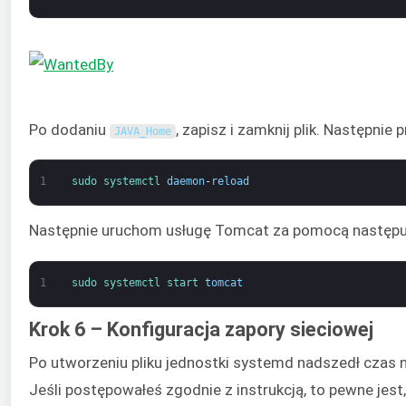
Po dodaniu
, zapisz i zamknij plik. Następnie
JAVA_Home
1
sudo 
systemctl 
daemon
-
reload
Następnie uruchom usługę Tomcat za pomocą następuj
1
sudo 
systemctl 
start 
tomcat
Krok 6 – Konfiguracja zapory sieciowej
Po utworzeniu pliku jednostki systemd nadszedł czas n
Jeśli postępowałeś zgodnie z instrukcją, to pewne jes