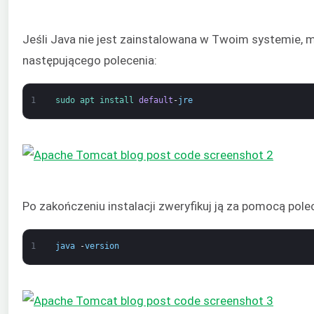
Jeśli Java nie jest zainstalowana w Twoim systemie, 
następującego polecenia:
1
sudo 
apt 
install 
default
-
jre
Po zakończeniu instalacji zweryfikuj ją za pomocą pole
1
java
-
version