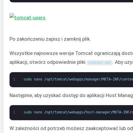
Po zakończeniu zapisz i zamknij plik.
Wszystkie najnowsze wersje Tomcat ograniczają dostę
aplikacji, otwórz odpowiednie pliki
. Aby uzy
context
.
xml
1
sudo 
nano
/
opt
/
tomcat
/
webapps
/
manager
/
META
-
INF
/
conte
Następnie, aby uzyskać dostęp do aplikacji Host Manage
1
sudo 
nano
/
opt
/
tomcat
/
webapps
/
host
-
manager
/
META
-
INF
/
W zależności od potrzeb możesz zaakceptować lub odr