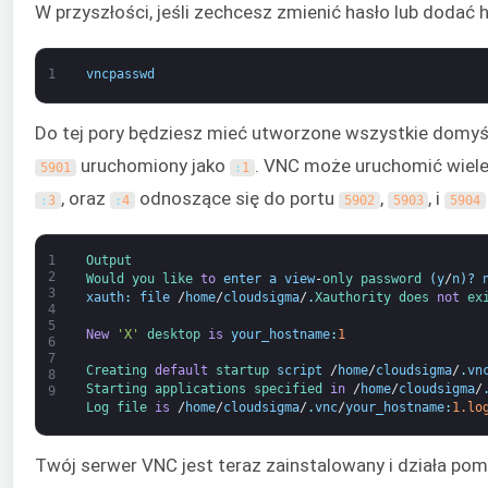
W przyszłości, jeśli zechcesz zmienić hasło lub dodać h
1
vncpasswd
Do tej pory będziesz mieć utworzone wszystkie domyśl
uruchomiony jako
. VNC może uruchomić wiele 
5901
:
1
, oraz
odnoszące się do portu
,
, i
:
3
:
4
5902
5903
5904
1
Output
2
Would 
you 
like 
to
enter
a
view
-
only 
password
(
y
/
n
)
?
3
xauth
:
file
/
home
/
cloudsigma
/
.
Xauthority 
does 
not
ex
4
5
New
'X'
desktop 
is
your_hostname
:
1
6
7
Creating 
default
startup 
script
/
home
/
cloudsigma
/
.
vn
8
Starting 
applications 
specified 
in
/
home
/
cloudsigma
/
9
Log 
file 
is
/
home
/
cloudsigma
/
.
vnc
/
your_hostname
:
1.lo
Twój serwer VNC jest teraz zainstalowany i działa pom