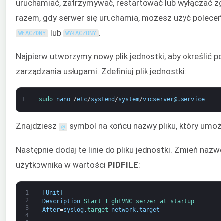
uruchamiać, zatrzymywać, restartować lub wyłączać z
razem, gdy serwer się uruchamia, możesz użyć poleceń
lub
.
WŁĄCZONY
WYŁĄCZONY
Najpierw utworzymy nowy plik jednostki, aby określić
zarządzania usługami. Zdefiniuj plik jednostki:
1
sudo 
nano
/
etc
/
systemd
/
system
/
vncserver
@
.
service
Znajdziesz
symbol na końcu nazwy pliku, który umożl
@
Następnie dodaj te linie do pliku jednostki. Zmień naz
użytkownika w wartości
PIDFILE
:
1
[
Unit
]
2
Description
=
Start 
TightVNC 
server 
at 
startup
3
After
=
syslog
.
target 
network
.
target
4