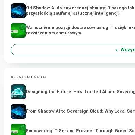
Od Shadow AI do suwerennej chmury: Dlaczego lokal
przyszłością zaufanej sztucznej inteligencji
Wzmocnienie pozycji dostawców usług IT dzięki ek
rozwiązaniom chmurowym
Wszyst
RELATED POSTS
Designing the Future: How Trusted AI and Sovereig
From Shadow AI to Sovereign Cloud: Why Local Serv
Empowering IT Service Provider Through Green So