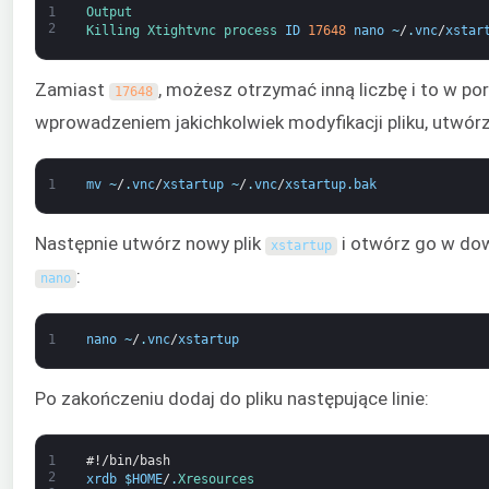
1
Output
2
Killing 
Xtightvnc 
process 
ID
17648
nano
~
/
.
vnc
/
xstar
Zamiast
, możesz otrzymać inną liczbę i to w p
17648
wprowadzeniem jakichkolwiek modyfikacji pliku, utwór
1
mv
~
/
.
vnc
/
xstartup
~
/
.
vnc
/
xstartup
.
bak
Następnie utwórz nowy plik
i otwórz go w do
xstartup
:
nano
1
nano
~
/
.
vnc
/
xstartup
Po zakończeniu dodaj do pliku następujące linie:
1
#!/bin/bash
2
xrdb
$
HOME
/
.
Xresources