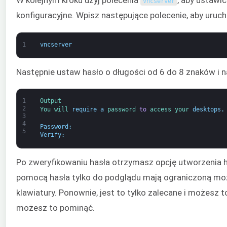
W kolejnym kroku użyj polecenia
, aby ustawi
vncserver
konfiguracyjne. Wpisz następujące polecenie, aby uruc
1
vncserver
Następnie ustaw hasło o długości od 6 do 8 znaków i n
1
Output
2
You 
will 
require
a
password 
to
access 
your 
desktops
.
3
4
Password
:
5
Verify
:
Po zweryfikowaniu hasła otrzymasz opcję utworzenia ha
pomocą hasła tylko do podglądu mają ograniczoną mo
klawiatury. Ponownie, jest to tylko zalecane i możesz t
możesz to pominąć.