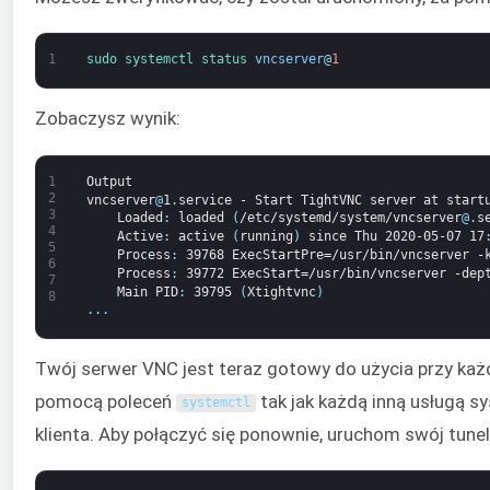
1
sudo 
systemctl 
status 
vncserver
@
1
Zobaczysz wynik:
1
Output
2
vncserver
@
1
.
service
-
Start
TightVNC
server
at
start
3
Loaded
:
loaded
(
/etc/systemd/system/vncserver
@
.
s
4
Active
:
active
(
running
)
since
Thu
2020-05-07
17
5
Process
:
39768
ExecStartPre=/usr/bin/vncserver
-
6
Process
:
39772
ExecStart=/usr/bin/vncserver
-dep
7
Main
PID
:
39795
(
Xtightvnc
)
8
.
.
.
Twój serwer VNC jest teraz gotowy do użycia przy ka
pomocą poleceń
tak jak każdą inną usługą s
systemctl
klienta. Aby połączyć się ponownie, uruchom swój tune