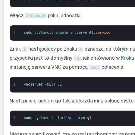
Włącz
pliku jednostki:
aktywację
1
sudo 
systemctl 
enable 
vncserver
@
1.service
Znak
następujący po znaku
oznacza, na którym nu
1
@
przypadku jest to domyślny
, jak omówiono w
Kroku
:
1
instancję serwera VNC za pomocą
polecenia:
kill
1
vncserver
-
kill
:
1
Następnie uruchom go tak, jak każdą inną usługę syst
1
sudo 
systemctl 
start 
vncserver
@
1
Możesz zweryfikować, czy został uruchomiony, za pom