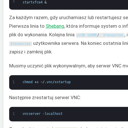
3
startxfce4
&
Za każdym razem, gdy uruchamiasz lub restartujesz s
Pierwsza linia to
Shebang
, która informuje system o in
plik do wykonania. Kolejna linia
,
xrdb
$
HOME
/
.
Xresources
użytkownika serwera. Na koniec ostatnia lini
Xresources
zapisz i zamknij plik.
Musimy uczynić plik wykonywalnym, aby serwer VNC mó
1
chmod
+
x
~
/
.
vnc
/
xstartup
Następnie zrestartuj serwer VNC:
1
vncserver
-
localhost