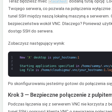
Teraz będziesz mieć
dodaną tutaj opcję. Lo
-
localhost
Twojego serwera, co pozwala na połączenia wyłącznie
tunel SSH między naszą lokalną maszyną a serwerem.
bezpieczeństwa wokół VNC. Dlaczego? Ponieważ użytkown
dostęp SSH do serwera.
Zobaczysz następujący wynik:
1
New
'X'
desktop 
is
your_hostname
:
1
2
3
Starting 
applications 
specified 
in
/
home
/
sammy
/
.
vnc
/
4
Log 
file 
is
/
home
/
cloudsigma
/
.
vnc
/
your_hostname
:
1.lo
Po skonfigurowaniu jesteśmy gotowi do połączenia się
Krok 3 — Bezpieczne połączenie z pulpite
Podczas łączenia się z serwerem VNC nie korzysta z 
tunel SSH i poprosić klienta VNC o nawiązanie połącze