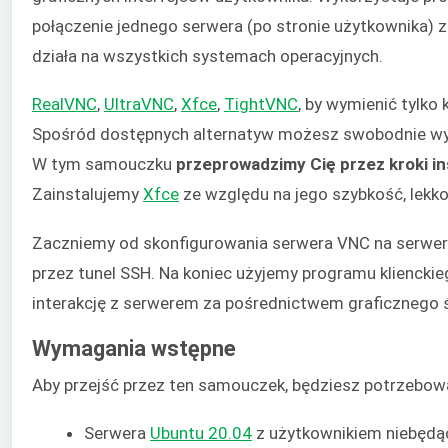
połączenie jednego serwera (po stronie użytkownika) z
działa na wszystkich systemach operacyjnych.
RealVNC
,
UltraVNC
,
Xfce
,
TightVNC
, by wymienić tylko 
Spośród dostępnych alternatyw możesz swobodnie wy
W tym samouczku
przeprowadzimy Cię przez kroki ins
Zainstalujemy
Xfce
ze względu na jego szybkość, lekk
Zaczniemy od skonfigurowania serwera VNC na serwe
przez tunel SSH. Na koniec użyjemy programu klienck
interakcję z serwerem za pośrednictwem graficznego ś
Wymagania wstępne
Aby przejść przez ten samouczek, będziesz potrzebow
Serwera
Ubuntu 20.04
z użytkownikiem niebędą