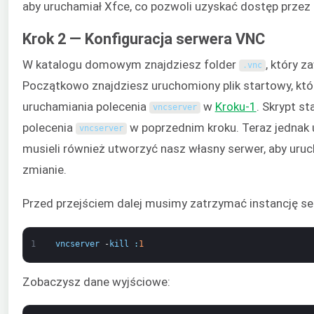
aby uruchamiał Xfce, co pozwoli uzyskać dostęp przez i
Krok 2 — Konfiguracja serwera VNC
W katalogu domowym znajdziesz folder
, który z
.
vnc
Początkowo znajdziesz uruchomiony plik startowy, kt
uruchamiania polecenia
w
Kroku-1
. Skrypt s
vncserver
polecenia
w poprzednim kroku. Teraz jednak 
vncserver
musieli również utworzyć nasz własny serwer, aby uruc
zmianie.
Przed przejściem dalej musimy zatrzymać instancję se
1
vncserver
-
kill
:
1
Zobaczysz dane wyjściowe: