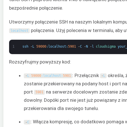
bezpośrednie połączenie.
Utworzymy połączenie SSH na naszym lokalnym komp
połączenia. Użyj polecenia w terminalu, aby 
localhost
1
ssh
-
L
59000
:
localhost
:
5901
-
C
-
N
-
l
cloudsigma 
your
Rozszyfrujmy powyższy kod:
: Przełącznik
określa, 
-
L
59000
:
localhost
:
5901
-
L
zostanie przekierowany na podany host i port 
port
na serwerze docelowym zostanie zde
5901
dowolny. Dopóki port nie jest już powiązany z 
przekierowania dla swojego tunelu.
: Włącza kompresję, co dodatkowo pomaga w 
-
C