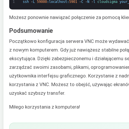
1
ssh
-
L
59000
:
localhost
:
5901
-
C
-
N
-
l
cloudsigma 
your
Możesz ponownie nawiązać połączenie za pomocą kli
Podsumowanie
Początkowo konfiguracja serwera VNC może wydawać s
z nowym komputerem. Gdy już nawiążesz stabilne połą
ekscytująca. Dzięki zabezpieczonemu i działającemu 
zarządzać swoimi zasobami, plikami, oprogramowanie
użytkownika interfejsu graficznego. Korzystanie z nad
korzystania z VNC. Możesz to obejść, używając ekranów 
uzyskać szybszy transfer.
Miłego korzystania z komputera!