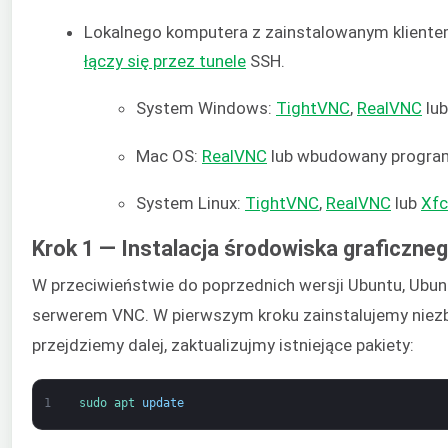
Lokalnego komputera z zainstalowanym kliente
łączy się przez tunele
SSH.
System Windows:
TightVNC
,
RealVNC
lu
Mac OS:
RealVNC
lub wbudowany progr
System Linux:
TightVNC
,
RealVNC
lub
Xfc
Krok 1 — Instalacja środowiska graficzne
W przeciwieństwie do poprzednich wersji Ubuntu, Ubun
serwerem VNC. W pierwszym kroku zainstalujemy niezb
przejdziemy dalej, zaktualizujmy istniejące pakiety:
1
sudo 
apt 
update