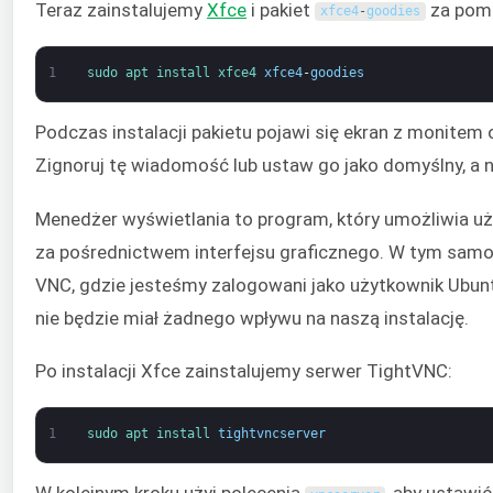
Teraz zainstalujemy
Xfce
i pakiet
za pomo
xfce4
-
goodies
1
sudo 
apt 
install 
xfce4 
xfce4
-
goodies
Podczas instalacji pakietu pojawi się ekran z monite
Zignoruj tę wiadomość lub ustaw go jako domyślny, a n
Menedżer wyświetlania to program, który umożliwia u
za pośrednictwem interfejsu graficznego. W tym samo
VNC, gdzie jesteśmy zalogowani jako użytkownik Ubunt
nie będzie miał żadnego wpływu na naszą instalację.
Po instalacji Xfce zainstalujemy serwer TightVNC:
1
sudo 
apt 
install 
tightvncserver