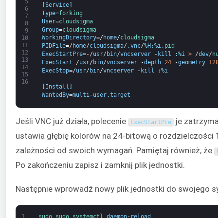
5
[
Service
]
6
Type
=
forking
7
User
=
cloudsigma
8
Group
=
cloudsigma
9
WorkingDirectory
=/
home
/
cloudsigma
10
11
PIDFile
=/
home
/
cloudsigma
/
.
vnc
/
%
H
:
%
i
.
pid
12
ExecStartPre
=-/
usr
/
bin
/
vncserver
-
kill
:
%
i
>
/
dev
/
n
13
ExecStart
=/
usr
/
bin
/
vncserver
-
depth
24
-
geometry
12
14
ExecStop
=/
usr
/
bin
/
vncserver
-
kill
:
%
i
15
16
[
Install
]
WantedBy
=
multi
-
user
.
target
Jeśli VNC już działa, polecenie
je zatrzyma
ExecStartPre
ustawia głębię kolorów na 24-bitową o rozdzielczośc
zależności od swoich wymagań. Pamiętaj również, że
Po zakończeniu zapisz i zamknij plik jednostki.
Następnie wprowadź nowy plik jednostki do swojego s
1
sudo 
sudo 
systemctl 
daemon
-
reload