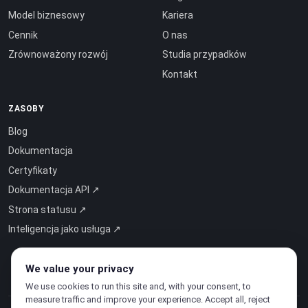
Model biznesowy
Kariera
Cennik
O nas
Zrównoważony rozwój
Studia przypadków
Kontakt
ZASOBY
Blog
Dokumentacja
Certyfikaty
Dokumentacja API ↗
Strona statusu ↗
Inteligencja jako usługa ↗
We value your privacy
We use cookies to run this site and, with your consent, to
measure traffic and improve your experience. Accept all, reject