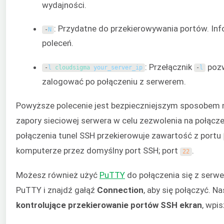
wydajności.
: Przydatne do przekierowywania portów. In
-
N
poleceń.
: Przełącznik
pozw
-
l
cloudsigma 
your_server_ip
-
l
zalogować po połączeniu z serwerem.
Powyższe polecenie jest bezpieczniejszym sposobem n
zapory sieciowej serwera w celu zezwolenia na połącz
połączenia tunel SSH przekierowuje zawartość z portu
komputerze przez domyślny port SSH; port
.
22
Możesz również użyć
PuTTY
do połączenia się z serwe
PuTTY i znajdź gałąź
Connection
, aby się połączyć. N
kontrolujące przekierowanie portów SSH
ekran
, wpi