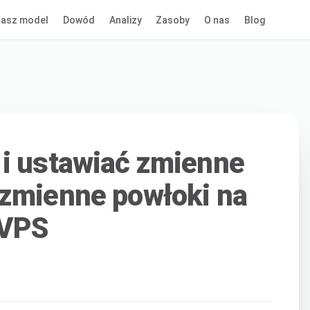
asz model
Dowód
Analizy
Zasoby
O nas
Blog
 i ustawiać zmienne
 zmienne powłoki na
 VPS