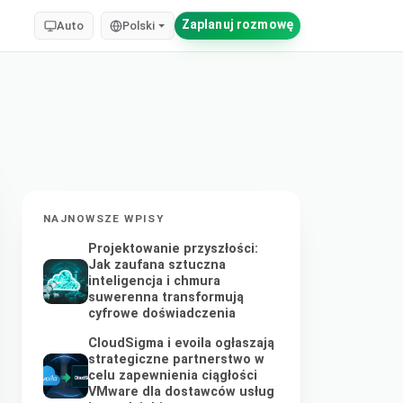
Zaplanuj rozmowę
Auto
Polski
NAJNOWSZE WPISY
Projektowanie przyszłości:
Jak zaufana sztuczna
inteligencja i chmura
suwerenna transformują
cyfrowe doświadczenia
CloudSigma i evoila ogłaszają
strategiczne partnerstwo w
celu zapewnienia ciągłości
VMware dla dostawców usług