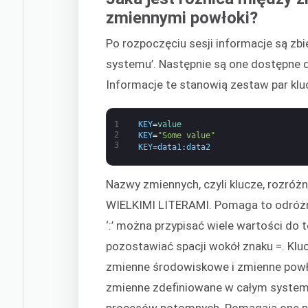
zmiennymi powłoki?
Po rozpoczęciu sesji informacje są zbi
systemu’. Następnie są one dostępne 
Informacje te stanowią zestaw par kl
1
KEY
=
value
2
KEY
=
"Some value"
3
KEY
=
data1
:
data2
Nazwy zmiennych, czyli klucze, rozróżnia
WIELKIMI LITERAMI. Pomaga to odróżn
‘:’ można przypisać wiele wartości do 
pozostawiać spacji wokół znaku =. Kluc
zmienne środowiskowe i zmienne powł
zmienne zdefiniowane w całym systemi
procesów potomnych. Pomagają one p