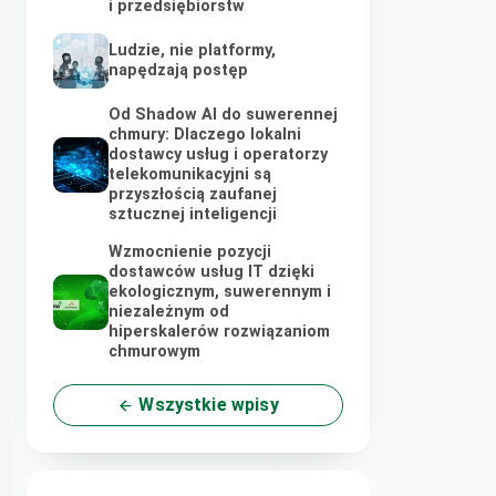
i przedsiębiorstw
Ludzie, nie platformy,
napędzają postęp
Od Shadow AI do suwerennej
chmury: Dlaczego lokalni
dostawcy usług i operatorzy
telekomunikacyjni są
przyszłością zaufanej
sztucznej inteligencji
Wzmocnienie pozycji
dostawców usług IT dzięki
ekologicznym, suwerennym i
niezależnym od
hiperskalerów rozwiązaniom
chmurowym
Wszystkie wpisy