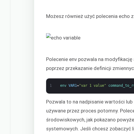
Możesz również użyć polecenia echo z 
Polecenie env pozwala na modyfikację
poprzez przekazanie definicji zmiennych
1
env 
VAR1
=
"var 1 value"
command_to_r
Pozwala to na nadpisanie wartości lub
używane przez proces potomny. Polecen
środowiskowych, jak pokazano powyżej
systemowych. Jeśli chcesz zobaczyć l