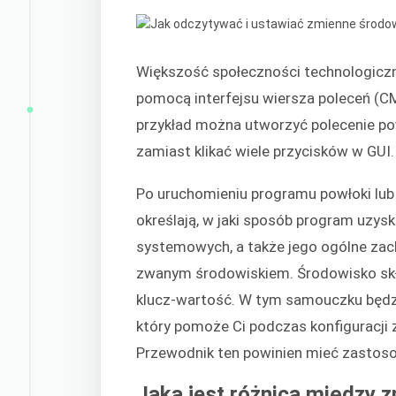
Większość społeczności technologiczn
pomocą interfejsu wiersza poleceń (CM
przykład można utworzyć polecenie pow
zamiast klikać wiele przycisków w GUI.
Po uruchomieniu programu powłoki lub 
określają, w jaki sposób program uz
systemowych, a także jego ogólne za
zwanym środowiskiem. Środowisko skł
klucz-wartość. W tym samouczku bę
który pomoże Ci podczas konfiguracji
Przewodnik ten powinien mieć zastosow
Jaka jest różnica między