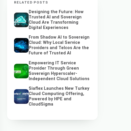
RELATED POSTS
Designing the Future: How
Trusted AI and Sovereign
Cloud Are Transforming
Digital Experiences
From Shadow AI to Sovereign
Cloud: Why Local Service
Providers and Telcos Are the
Future of Trusted AI
Empowering IT Service
Provider Through Green
Sovereign Hyperscaler-
Independent Cloud Solutions
Siaflex Launches New Turkey
Cloud Computing Offering,
Powered by HPE and
CloudSigma