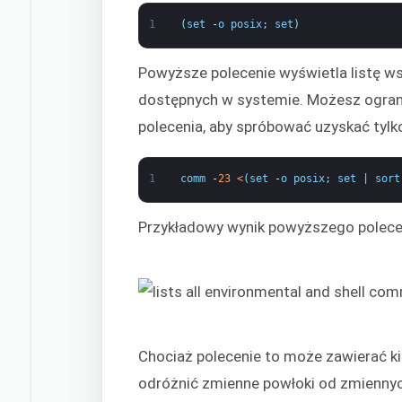
1
(
set
-
o
posix
;
set
)
Powyższe polecenie wyświetla listę w
dostępnych w systemie. Możesz ogra
polecenia, aby spróbować uzyskać tylk
1
comm
-
23
<
(
set
-
o
posix
;
set
|
sort
Przykładowy wynik powyższego polecen
Chociaż polecenie to może zawierać k
odróżnić zmienne powłoki od zmiennyc