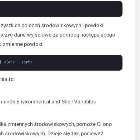
szystkich poleceń środowiskowych i powłoki
niczyć dane wyjściowe za pomocą następującego
o zmienne powłoki:
)
<
(
env
|
sort
)
ia to:
ilka zmiennych środowiskowych, pomoże Ci ono
h środowiskowych. Dzieje się tak, ponieważ