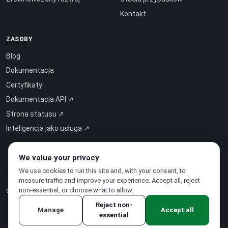
Kontakt
ZASOBY
Blog
Dokumentacja
Certyfikaty
Dokumentacja API ↗
Strona statusu ↗
Inteligencja jako usługa ↗
We value your privacy
We use cookies to run this site and, with your consent, to
measure traffic and improve your experience. Accept all, reject
non-essential, or choose what to allow.
© 2026 CloudSigma Holding AG.
Wszelkie prawa zastrzeżone
.
Reject non-
Manage
Accept all
essential
Polityka prywatności
·
Regulamin świadczenia usług