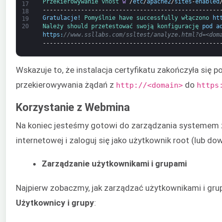
Przekierowywanie 
vhost 
w
/
etc
/
apache2
/
sites
-
enabled
17
---------------------------------------------------
18
Gratulacje
!
Pomyślnie 
have 
successfully 
włączono 
ht
19
20
Należy 
should 
przetestować 
swoją 
konfigurację 
pod a
https
:
//www.ssllabs.com/ssltest/analyze.html?d=<dom
---------------------------------------------------
Wskazuje to, że instalacja certyfikatu zakończyła się
przekierowywania żądań z
do
http://<domain>
https
Korzystanie z Webmina
Na koniec jesteśmy gotowi do zarządzania systeme
internetowej i zaloguj się jako użytkownik root (lub d
Zarządzanie użytkownikami i grupami
Najpierw zobaczmy, jak zarządzać użytkownikami i g
Użytkownicy i grupy
: