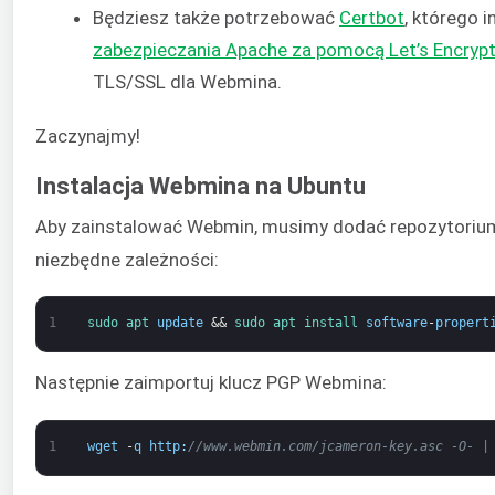
Będziesz także potrzebować
Certbot
, którego i
zabezpieczania Apache za pomocą Let’s Encrypt
TLS/SSL dla Webmina.
Zaczynajmy!
Instalacja Webmina na Ubuntu
Aby zainstalować Webmin, musimy dodać repozytorium 
niezbędne zależności:
1
sudo 
apt 
update
&&
sudo 
apt 
install 
software
-
propert
Następnie zaimportuj klucz PGP Webmina:
1
wget
-
q
http
:
//www.webmin.com/jcameron-key.asc -O- |