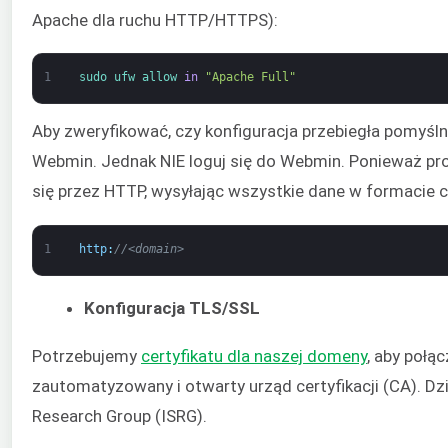
Apache dla ruchu HTTP/HTTPS):
1
sudo 
ufw 
allow 
in
"Apache Full"
Aby zweryfikować, czy konfiguracja przebiegła pomyśln
Webmin. Jednak NIE loguj się do Webmin. Ponieważ pr
się przez HTTP, wysyłając wszystkie dane w formacie 
1
http
:
//<domain>
Konfiguracja TLS/SSL
Potrzebujemy
certyfikatu dla naszej domeny
, aby połą
zautomatyzowany i otwarty urząd certyfikacji (CA). Dz
Research Group (ISRG).