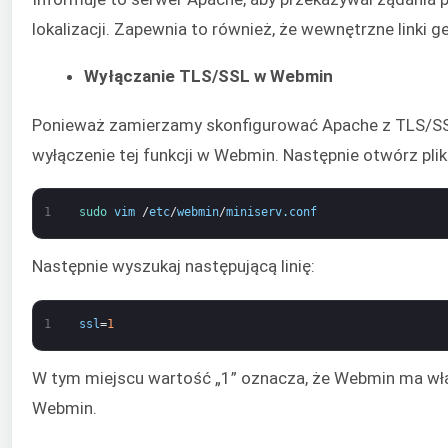
lokalizacji. Zapewnia to również, że wewnętrzne link
Wyłączanie TLS/SSL w Webmin
Ponieważ zamierzamy skonfigurować Apache z TLS/SSL,
wyłączenie tej funkcji w Webmin. Następnie otwórz pl
1
sudo 
vim
/
etc
/
webmin
/
miniserv
.
conf
Następnie wyszukaj następującą linię:
1
ssl
=
1
W tym miejscu wartość „1” oznacza, że Webmin ma włą
Webmin.