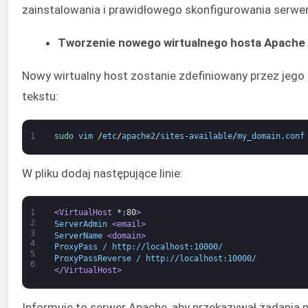
zainstalowania i prawidłowego skonfigurowania serw
Tworzenie nowego wirtualnego hosta Apache
Nowy wirtualny host zostanie zdefiniowany przez jego 
tekstu:
1
sudo 
vim
/
etc
/
apache2
/
sites
-
available
/
my_domain
.
conf
W pliku dodaj następujące linie:
1
<VirtualHost 
*
:
80
>
2
ServerAdmin 
<email>
3
ServerName 
<domain>
4
ProxyPass / http://localhost:10000/
5
ProxyPassReverse / http://localhost:10000/
6
</VirtualHost>
Informuje to serwer Apache, aby przekazywał żądania