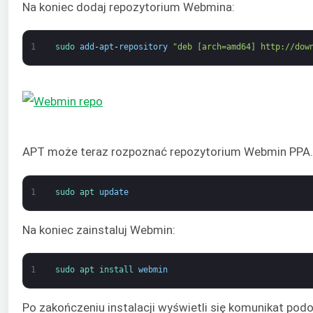
Na koniec dodaj repozytorium Webmina:
1
sudo 
add
-
apt
-
repository
"deb [arch=amd64] http://dow
APT może teraz rozpoznać repozytorium Webmin PPA. 
1
sudo 
apt 
update
Na koniec zainstaluj Webmin:
1
sudo 
apt 
install 
webmin
Po zakończeniu instalacji wyświetli się komunikat p