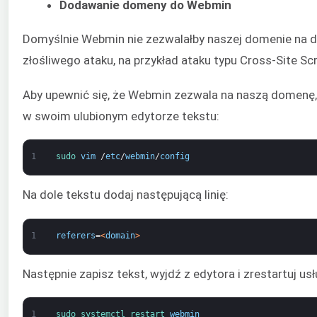
Dodawanie domeny do Webmin
Domyślnie Webmin nie zezwalałby naszej domenie na do
złośliwego ataku, na przykład ataku typu Cross-Site Scr
Aby upewnić się, że Webmin zezwala na naszą domenę, 
w swoim ulubionym edytorze tekstu:
1
sudo 
vim
/
etc
/
webmin
/
config
Na dole tekstu dodaj następującą linię:
1
referers
=
<
domain
>
Następnie zapisz tekst, wyjdź z edytora i zrestartuj u
1
sudo 
systemctl 
restart 
webmin