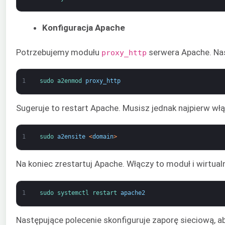
Konfiguracja Apache
Potrzebujemy modułu
serwera Apache. Nas
proxy_http
1
sudo 
a2enmod 
proxy_http
Sugeruje to restart Apache. Musisz jednak najpierw wł
1
sudo 
a2ensite
<
domain
>
Na koniec zrestartuj Apache. Włączy to moduł i wirtual
1
sudo 
systemctl 
restart 
apache2
Następujące polecenie skonfiguruje zaporę sieciową, 