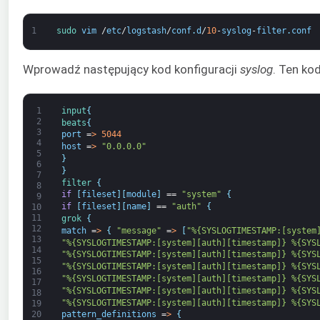
1
sudo 
vim
/
etc
/
logstash
/
conf
.
d
/
10
-
syslog
-
filter
.
conf
Wprowadź następujący kod konfiguracji
syslog
. Ten ko
1
input
{
2
beats
{
3
port
=
>
5044
4
host
=
>
"0.0.0.0"
5
}
6
}
7
filter
{
8
if
[
fileset
]
[
module
]
==
"system"
{
9
if
[
fileset
]
[
name
]
==
"auth"
{
10
11
grok
{
12
match
=
>
{
"message"
=
>
[
"%{SYSLOGTIMESTAMP:[system
13
"%{SYSLOGTIMESTAMP:[system][auth][timestamp]} %{SYS
14
"%{SYSLOGTIMESTAMP:[system][auth][timestamp]} %{SYS
15
"%{SYSLOGTIMESTAMP:[system][auth][timestamp]} %{SYS
16
"%{SYSLOGTIMESTAMP:[system][auth][timestamp]} %{SYS
17
"%{SYSLOGTIMESTAMP:[system][auth][timestamp]} %{SYS
18
"%{SYSLOGTIMESTAMP:[system][auth][timestamp]} %{SYS
19
20
pattern_definitions
=
>
{