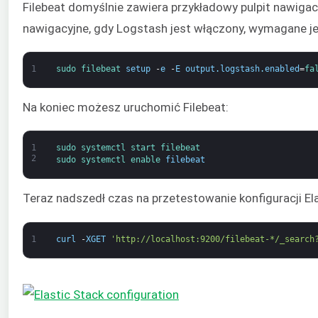
Filebeat domyślnie zawiera przykładowy pulpit nawigac
nawigacyjne, gdy Logstash jest włączony, wymagane jes
1
sudo 
filebeat 
setup
-
e
-
E
output
.
logstash
.
enabled
=
fa
Na koniec możesz uruchomić Filebeat:
1
sudo 
systemctl 
start 
filebeat
2
sudo 
systemctl 
enable 
filebeat
Teraz nadszedł czas na przetestowanie konfiguracji Ela
1
curl
-
XGET
'http://localhost:9200/filebeat-*/_search