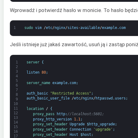
Wprowadź i potwierdź hasło w monicie. To hasło będzi
1
sudo 
vim
/
etc
/
nginx
/
sites
-
available
/
example
.
com
Jeśli istnieje już jakaś zawartość, usuń ją i zastąp poni
1
server
{
2
3
listen
80
;
4
5
server_name 
example
.
com
;
6
7
auth_basic
"Restricted Access"
;
8
auth_basic_user_file
/
etc
/
nginx
/
htpasswd
.
users
;
9
10
11
location
/
{
12
proxy_pass 
http
:
//localhost:5601;
13
proxy_http_version
1.1
;
14
proxy_set_header 
Upgrade
$
http_upgrade
;
15
proxy_set_header 
Connection
'upgrade'
;
16
proxy_set_header 
Host
$
host
;
17