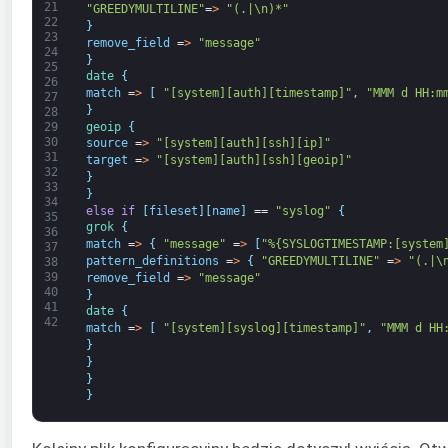
21
"GREEDYMULTILINE"
=
>
"(.|\n)*"
22
}
23
remove_field
=
>
"message"
24
}
25
date
{
26
match
=
>
[
"[system][auth][timestamp]"
,
"MMM d HH:m
27
}
28
geoip
{
29
30
source
=
>
"[system][auth][ssh][ip]"
31
target
=
>
"[system][auth][ssh][geoip]"
32
}
33
}
34
else
if
[
fileset
]
[
name
]
==
"syslog"
{
35
grok
{
36
match
=
>
{
"message"
=
>
[
"%{SYSLOGTIMESTAMP:[system
37
pattern_definitions
=
>
{
"GREEDYMULTILINE"
=
>
"(.|\
38
39
remove_field
=
>
"message"
40
}
41
date
{
42
match
=
>
[
"[system][syslog][timestamp]"
,
"MMM d HH
}
}
}
}