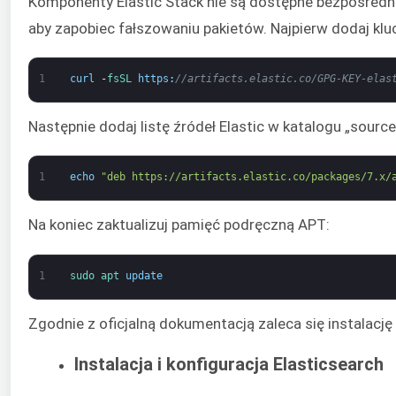
Komponenty Elastic Stack nie są dostępne bezpośredn
aby zapobiec fałszowaniu pakietów. Najpierw dodaj klu
1
curl
-
fsSL 
https
:
//artifacts.elastic.co/GPG-KEY-elas
Następnie dodaj listę źródeł Elastic w katalogu „sour
1
echo
"deb https://artifacts.elastic.co/packages/7.x/
Na koniec zaktualizuj pamięć podręczną APT:
1
sudo 
apt 
update
Zgodnie z oficjalną dokumentacją zaleca się instalac
Instalacja i konfiguracja Elasticsearch