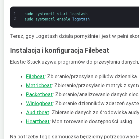
1
sudo 
systemctl 
start 
logstash
2
sudo 
systemctl 
enable 
logstash
Teraz, gdy Logstash działa pomyślnie i jest w pełni sko
Instalacja i konfiguracja Filebeat
Elastic Stack używa programów do przesyłania danych, z
Filebeat
: Zbieranie/przesyłanie plików dziennika.
Metricbeat
: Zbieranie/przesyłanie metryk z sys
Packetbeat
: Zbieranie/analizowanie danych sie
Winlogbeat
: Zbieranie dzienników zdarzeń sys
Auditbeat
: Zbieranie danych ze środowiska audy
Heartbeat
: Monitorowanie dostępności usług.
Na potrzeby tego samouczka będziemy potrzebować Fileb