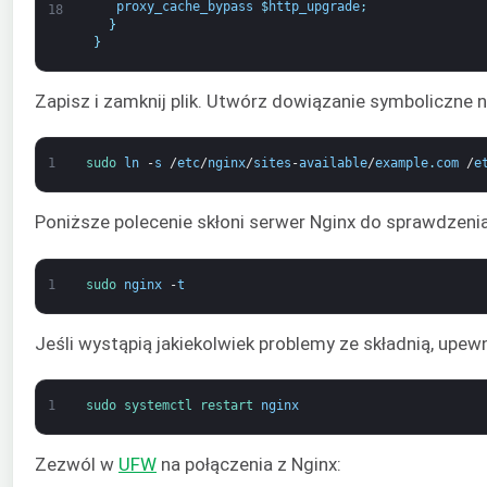
proxy_cache_bypass
$
http_upgrade
;
18
}
}
Zapisz i zamknij plik. Utwórz dowiązanie symboliczne no
1
sudo 
ln
-
s
/
etc
/
nginx
/
sites
-
available
/
example
.
com
/
e
Poniższe polecenie skłoni serwer Nginx do sprawdzenia
1
sudo 
nginx
-
t
Jeśli wystąpią jakiekolwiek problemy ze składnią, upew
1
sudo 
systemctl 
restart 
nginx
Zezwól w
UFW
na połączenia z Nginx: