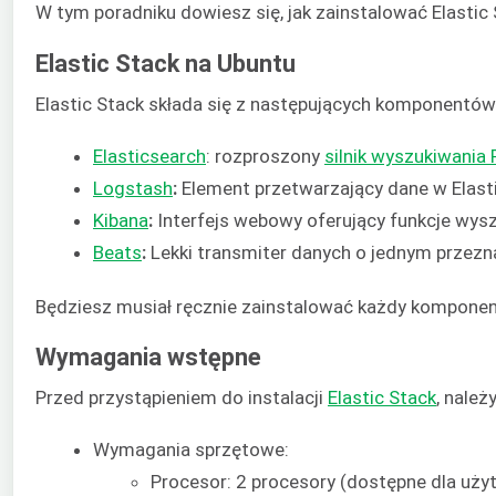
W tym poradniku dowiesz się, jak zainstalować Elastic
Elastic Stack na Ubuntu
Elastic Stack składa się z następujących komponentów
Elasticsearch
: rozproszony
silnik wyszukiwania
Logstash
:
Element przetwarzający dane w Elasti
Kibana
:
Interfejs webowy oferujący funkcje wyszu
Beats
:
Lekki transmiter danych o jednym przezn
Będziesz musiał ręcznie zainstalować każdy komponen
Wymagania wstępne
Przed przystąpieniem do instalacji
Elastic Stack
, nale
Wymagania sprzętowe:
Procesor: 2 procesory (dostępne dla uży