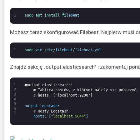
1
sudo 
apt 
install 
filebeat
Możesz teraz skonfigurować Filebeat. Najpierw musi on
1
sudo 
vim
/
etc
/
filebeat
/
filebeat
.
yml
Znajdź sekcję „output.elasticsearch” i zakomentuj pon
1
#output.elasticsearch:
2
# Tablica hostów, z którymi należy się połączyć.
3
# hosts: ["localhost:9200"]
4
5
output
.
logstash
:
6
# Hosty Logstash 
7
hosts
:
[
"localhost:5044"
]