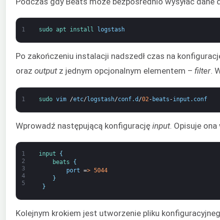
Podczas gdy Beats może bezpośrednio wysyłać dane do
1
sudo 
apt 
install 
logstash
Po zakończeniu instalacji nadszedł czas na konfigura
oraz
output
z jednym opcjonalnym elementem –
filter
. 
1
sudo 
vim
/
etc
/
logstash
/
conf
.
d
/
02
-
beats
-
input
.
conf
Wprowadź następującą konfigurację
input
. Opisuje ona
1
input
{
2
beats
{
3
port
=
>
5044
4
}
5
}
Kolejnym krokiem jest utworzenie pliku konfiguracyjneg