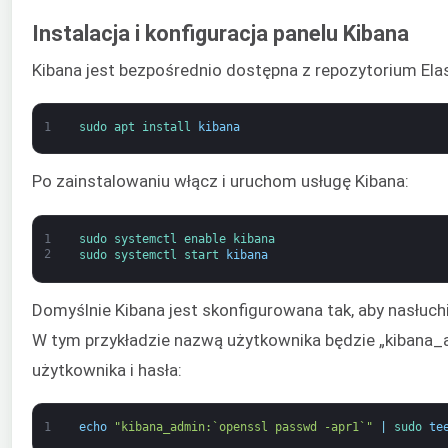
Instalacja i konfiguracja panelu Kibana
Kibana jest bezpośrednio dostępna z repozytorium Elas
1
sudo 
apt 
install 
kibana
Po zainstalowaniu włącz i uruchom usługę Kibana:
1
sudo 
systemctl 
enable 
kibana
2
sudo 
systemctl 
start 
kibana
Domyślnie Kibana jest skonfigurowana tak, aby nasłuc
W tym przykładzie nazwą użytkownika będzie „kibana_a
użytkownika i hasła:
1
echo
"kibana_admin:`openssl passwd -apr1`"
|
sudo 
te