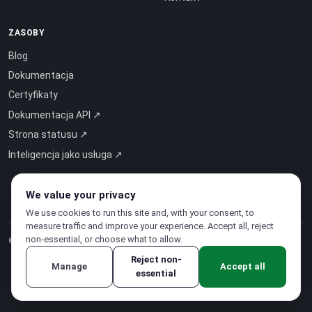
ZASOBY
Blog
Dokumentacja
Certyfikaty
Dokumentacja API ↗
Strona statusu ↗
Inteligencja jako usługa ↗
We value your privacy
We use cookies to run this site and, with your consent, to
measure traffic and improve your experience. Accept all, reject
non-essential, or choose what to allow.
© 2026 CloudSigma Holding AG.
Wszelkie prawa zastrzeżone
.
Reject non-
Manage
Accept all
essential
Polityka prywatności
·
Regulamin świadczenia usług