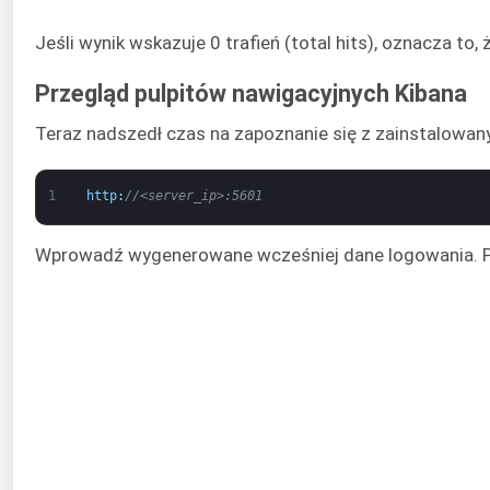
Jeśli wynik wskazuje 0 trafień (total hits), oznacza to
Przegląd pulpitów nawigacyjnych Kibana
Teraz nadszedł czas na zapoznanie się z zainstalowan
1
http
:
//<server_ip>:5601
Wprowadź wygenerowane wcześniej dane logowania. Po 