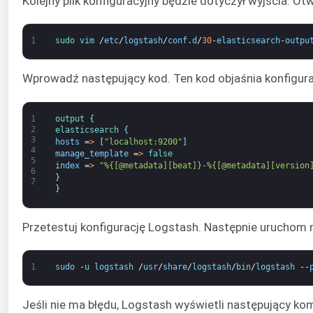
Kolejny plik konfiguracyjny będzie dotyczył wyjścia. Ot
1
sudo 
vim
/
etc
/
logstash
/
conf
.
d
/
30
-
elasticsearch
-
outpu
Wprowadź następujący kod. Ten kod objaśnia konfigura
1
output
{
2
elasticsearch
{
3
hosts
=
>
[
"localhost:9200"
]
4
manage_template
=
>
false
5
index
=
>
"%{[@metadata][beat]}-%{[@metadata][version
6
}
7
}
Przetestuj konfigurację Logstash. Następnie uruchom 
1
sudo
-
u
logstash
/
usr
/
share
/
logstash
/
bin
/
logstash
--
Jeśli nie ma błędu, Logstash wyświetli następujący kom