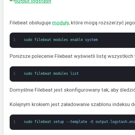
Filebeat obsługuje
moduły
, które mogą rozszerzyć je
1
sudo 
filebeat 
modules 
enable 
system
Poniższe polecenie Filebeat wyświetli listę wszystki
1
sudo 
filebeat 
modules 
list
Domyślnie Filebeat jest skonfigurowany tak, aby śledz
Kolejnym krokiem jest załadowanie szablonu indeksu d
1
sudo 
filebeat 
setup
--
template
-
E
output
.
logstash
.
en