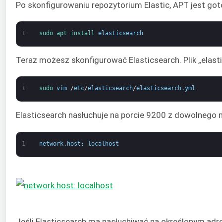
Po skonfigurowaniu repozytorium Elastic, APT jest got
1
sudo 
apt 
install 
elasticsearch
Teraz możesz skonfigurować Elasticsearch. Plik „elasti
1
sudo 
vim
/
etc
/
elasticsearch
/
elasticsearch
.
yml
Elasticsearch nasłuchuje na porcie 9200 z dowolnego 
1
network
.
host
:
localhost
Jeśli Elasticsearch ma nasłuchiwać na określonym adre