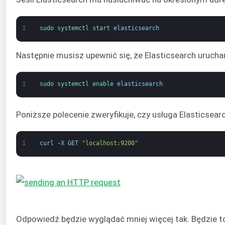
1
sudo 
systemctl 
start 
elasticsearch
Następnie musisz upewnić się, że Elasticsearch uruch
1
sudo 
systemctl 
enable 
elasticsearch
Poniższe polecenie zweryfikuje, czy usługa Elasticsea
1
curl
-
X
GET
"localhost:9200"
Odpowiedź będzie wyglądać mniej więcej tak. Będzie 