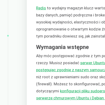
Redis
to wydajny magazyn klucz-warto
bazy danych, pamięć podręczna i brok
wysokiej wydajności, elastyczności i 
oprogramowanie o otwartym kodzie ź
tym poradniku dowiesz się, jak zainst
Wymagania wstępne
Aby móc postępować zgodnie z tym po
rzeczy. Musisz posiadać
serwer Ubuntu
postępując zgodnie z naszym samouc
niż root z uprawnieniami sudo oraz s
(firewall). Możesz to skonfigurować, 
dotyczącymi
konfiguracji pliku sudoer
serwerze chmurowym Ubuntu i Debian.