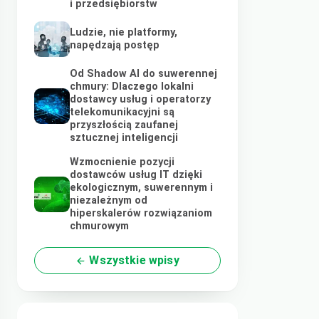
i przedsiębiorstw
Ludzie, nie platformy,
napędzają postęp
Od Shadow AI do suwerennej
chmury: Dlaczego lokalni
dostawcy usług i operatorzy
telekomunikacyjni są
przyszłością zaufanej
sztucznej inteligencji
Wzmocnienie pozycji
dostawców usług IT dzięki
ekologicznym, suwerennym i
niezależnym od
hiperskalerów rozwiązaniom
chmurowym
Wszystkie wpisy