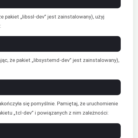
 pakiet „libssl-dev” jest zainstalowany), użyj
:
ąc, że pakiet „libsystemd-dev” jest zainstalowany),
akończyła się pomyślnie. Pamiętaj, że uruchomienie
tu „tcl-dev” i powiązanych z nim zależności: