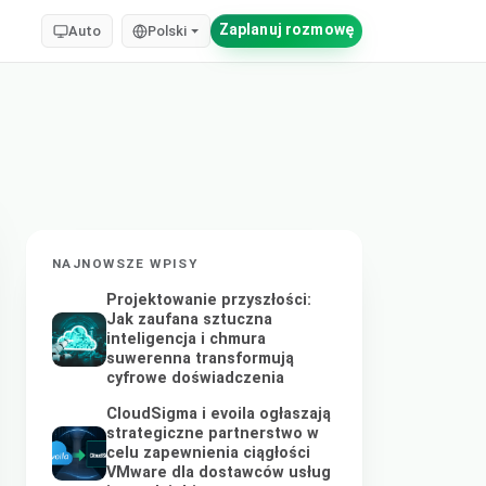
Zaplanuj rozmowę
Auto
Polski
NAJNOWSZE WPISY
Projektowanie przyszłości:
Jak zaufana sztuczna
inteligencja i chmura
suwerenna transformują
cyfrowe doświadczenia
CloudSigma i evoila ogłaszają
strategiczne partnerstwo w
celu zapewnienia ciągłości
VMware dla dostawców usług