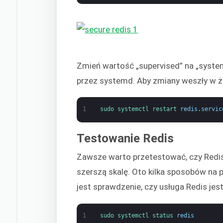
Zmień wartość „supervised” na „system
przez systemd. Aby zmiany weszły w życ
1
sudo 
systemctl 
restart 
redis
.
servic
Testowanie Redis
Zawsze warto przetestować, czy Redis
szerszą skalę. Oto kilka sposobów na 
jest sprawdzenie, czy usługa Redis jest
1
sudo 
systemctl 
status 
redis