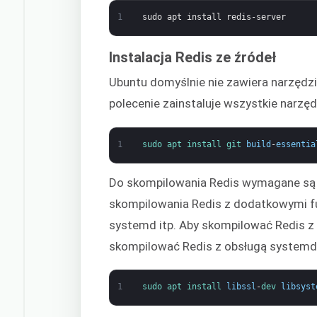
1
sudo
apt
install
redis-server
Instalacja Redis ze źródeł
Ubuntu domyślnie nie zawiera narzędzi 
polecenie zainstaluje wszystkie narzę
1
sudo 
apt 
install 
git 
build
-
essentia
Do skompilowania Redis wymagane są 
skompilowania Redis z dodatkowymi fun
systemd itp. Aby skompilować Redis z o
skompilować Redis z obsługą systemd, 
1
sudo 
apt 
install 
libssl
-
dev 
libsyst