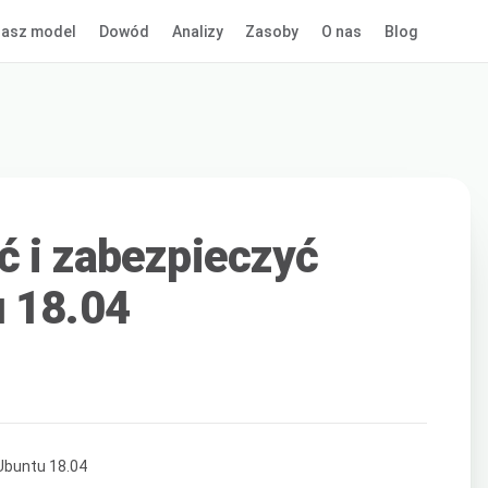
asz model
Dowód
Analizy
Zasoby
O nas
Blog
ć i zabezpieczyć
u 18.04