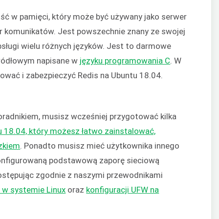
ść w pamięci, który może być używany jako serwer
er komunikatów. Jest powszechnie znany ze swojej
obsługi wielu różnych języków. Jest to darmowe
ródłowym napisane w
języku programowania C
. W
alować i zabezpieczyć Redis na Ubuntu 18.04.
radnikiem, musisz wcześniej przygotować kilka
 18.04, który możesz łatwo zainstalować,
zkiem
. Ponadto musisz mieć użytkownika innego
konfigurowaną podstawową zaporę sieciową
postępując zgodnie z naszymi przewodnikami
s w systemie Linux
oraz
konfiguracji UFW na