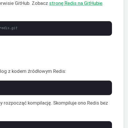
erwisie GitHub. Zobacz
stronę Redis na GitHubie
.
redis.git
alog z kodem źródłowym Redis:
y rozpocząć kompilację. Skompiluje ono Redis bez