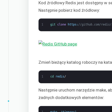
Kod źródłowy Redis jest dostępny w s
Następnie pobierz kod źródłowy:
1
git 
clone
https
:
//github.com/redis/
Zmień bieżący katalog roboczy na kat
1
cd 
redis
/
Następnie uruchom narzędzie make, ab
żadnych dodatkowych elementów:
1
make
-
j
$
(
nproc
)