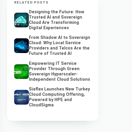
RELATED POSTS
Designing the Future: How
Trusted AI and Sovereign
Cloud Are Transforming
Digital Experiences
From Shadow AI to Sovereign
Cloud: Why Local Service
Providers and Telcos Are the
Future of Trusted AI
Empowering IT Service
Provider Through Green
Sovereign Hyperscaler-
Independent Cloud Solutions
Siaflex Launches New Turkey
Cloud Computing Offering,
Powered by HPE and
CloudSigma