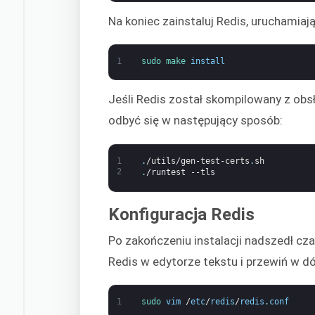
Na koniec zainstaluj Redis, uruchamiaj
1
sudo 
make 
install
Jeśli Redis został skompilowany z obs
odbyć się w następujący sposób:
1
.
/utils/gen-test-certs
.
sh
2
.
/runtest
--tls
Konfiguracja Redis
Po zakończeniu instalacji nadszedł cza
Redis w edytorze tekstu i przewiń w dół
1
sudo 
vim
/
etc
/
redis
/
redis
.
conf