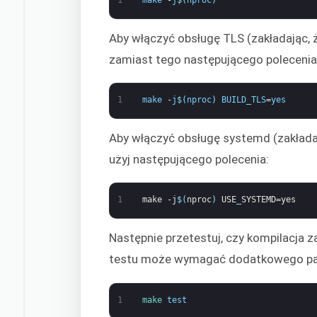
Aby włączyć obsługę TLS (zakładając, że
zamiast tego następującego polecenia
1
make
-
j
$
(
nproc
)
BUILD_TLS
=
yes
Aby włączyć obsługę systemd (zakładaj
użyj następującego polecenia:
1
make
-j
$
(
nproc
)
USE
_
SYSTEMD=yes
Następnie przetestuj, czy kompilacja z
testu może wymagać dodatkowego pakie
1
make 
test